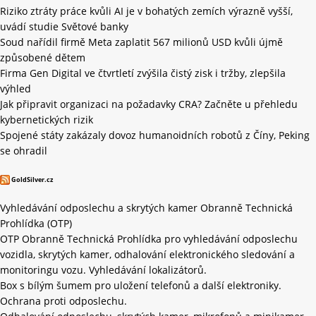
Riziko ztráty práce kvůli AI je v bohatých zemích výrazně vyšší,
uvádí studie Světové banky
Soud nařídil firmě Meta zaplatit 567 milionů USD kvůli újmě
způsobené dětem
Firma Gen Digital ve čtvrtletí zvýšila čistý zisk i tržby, zlepšila
výhled
Jak připravit organizaci na požadavky CRA? Začněte u přehledu
kybernetických rizik
Spojené státy zakázaly dovoz humanoidních robotů z Číny, Peking
se ohradil
GoldSilver.cz
Vyhledávání odposlechu a skrytých kamer Obranně Technická
Prohlídka (OTP)
OTP Obranně Technická Prohlídka pro vyhledávání odposlechu
vozidla, skrytých kamer, odhalování elektronického sledování a
monitoringu vozu. Vyhledávání lokalizátorů.
Box s bílým šumem pro uložení telefonů a další elektroniky.
Ochrana proti odposlechu.