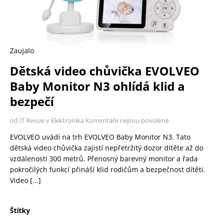
Zaujalo
Dětská video chůvička EVOLVEO
Baby Monitor N3 ohlídá klid a
bezpečí
od IT Revue v Elektronika
Komentáře nejsou povolené
EVOLVEO uvádí na trh EVOLVEO Baby Monitor N3. Tato
dětská video chůvička zajistí nepřetržitý dozor dítěte až do
vzdálenosti 300 metrů. Přenosný barevný monitor a řada
pokročilých funkcí přináší klid rodičům a bezpečnost dítěti.
Video
[...]
Štítky