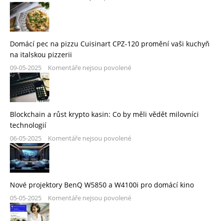
Domácí pec na pizzu Cuisinart CPZ-120 promění vaši kuchyň
na italskou pizzerii
09-05-2025
Komentáře nejsou povolené
Blockchain a růst krypto kasin: Co by měli vědět milovníci
technologií
06-05-2025
Komentáře nejsou povolené
Nové projektory BenQ W5850 a W4100i pro domácí kino
05-05-2025
Komentáře nejsou povolené