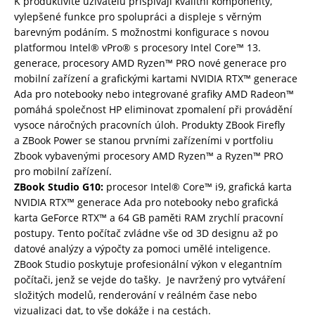
K produktivitě uživatelů přispívají kvalitní komponenty,
vylepšené funkce pro spolupráci a displeje s věrným
barevným podáním. S možnostmi konfigurace s novou
platformou Intel® vPro® s procesory Intel Core™ 13.
generace, procesory AMD Ryzen™ PRO nové generace pro
mobilní zařízení a grafickými kartami NVIDIA RTX™ generace
Ada pro notebooky nebo integrované grafiky AMD Radeon™
pomáhá společnost HP eliminovat zpomalení při provádění
vysoce náročných pracovních úloh. Produkty ZBook Firefly
a ZBook Power se stanou prvními zařízeními v portfoliu
Zbook vybavenými procesory AMD Ryzen™ a Ryzen™ PRO
pro mobilní zařízení.
ZBook Studio G10:
procesor Intel®️ Core™️ i9, grafická karta
NVIDIA RTX™️ generace Ada pro notebooky nebo grafická
karta GeForce RTX™️ a 64 GB paměti RAM zrychlí pracovní
postupy. Tento počítač zvládne vše od 3D designu až po
datové analýzy a výpočty za pomoci umělé inteligence.
ZBook Studio poskytuje profesionální výkon v elegantním
počítači, jenž se vejde do tašky. Je navržený pro vytváření
složitých modelů, renderování v reálném čase nebo
vizualizaci dat, to vše dokáže i na cestách.