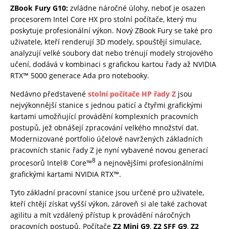
ZBook Fury G10:
zvládne náročné úlohy, neboť je osazen
procesorem Intel Core HX pro stolní počítače, který mu
poskytuje profesionální výkon. Nový ZBook Fury se také pro
uživatele, kteří renderují 3D modely, spouštějí simulace,
analyzují velké soubory dat nebo trénují modely strojového
učení, dodává v kombinaci s grafickou kartou řady až NVIDIA
RTX™ 5000 generace Ada pro notebooky.
Nedávno představené
stolní počítače HP řady Z
jsou
nejvýkonnější stanice s jednou paticí a čtyřmi grafickými
kartami umožňující provádění komplexních pracovních
postupů, jež obnášejí zpracování velkého množství dat.
Modernizované portfolio účelově navržených základních
pracovních stanic řady Z je nyní vybavené novou generací
8
procesorů Intel® Core™
a nejnovějšími profesionálními
grafickými kartami NVIDIA RTX™.
Tyto základní pracovní stanice jsou určené pro uživatele,
kteří chtějí získat vyšší výkon, zároveň si ale také zachovat
agilitu a mít vzdálený přístup k provádění náročných
pracovních postupů. Počítače
Z2 Mini G9
,
Z2 SFF G9
,
Z2