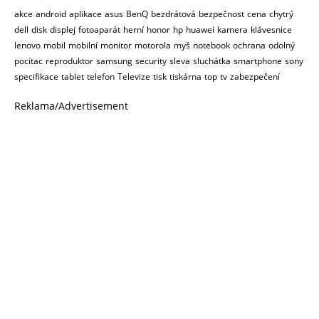
akce
android
aplikace
asus
BenQ
bezdrátová
bezpečnost
cena
chytrý
dell
disk
displej
fotoaparát
herní
honor
hp
huawei
kamera
klávesnice
lenovo
mobil
mobilní
monitor
motorola
myš
notebook
ochrana
odolný
pocitac
reproduktor
samsung
security
sleva
sluchátka
smartphone
sony
specifikace
tablet
telefon
Televize
tisk
tiskárna
top
tv
zabezpečení
Reklama/Advertisement