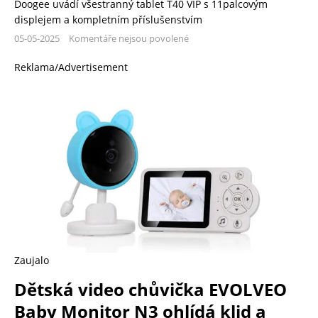
Doogee uvádí všestranný tablet T40 VIP s 11palcovým
displejem a kompletním příslušenstvím
05-05-2025
Komentáře nejsou povolené
Reklama/Advertisement
Zaujalo
Dětská video chůvička EVOLVEO
Baby Monitor N3 ohlídá klid a