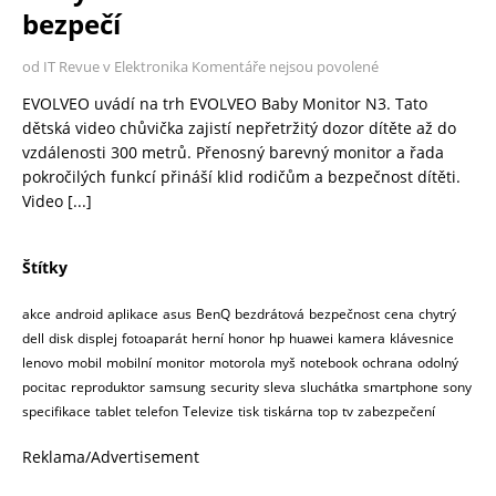
bezpečí
od IT Revue v Elektronika
Komentáře nejsou povolené
EVOLVEO uvádí na trh EVOLVEO Baby Monitor N3. Tato
dětská video chůvička zajistí nepřetržitý dozor dítěte až do
vzdálenosti 300 metrů. Přenosný barevný monitor a řada
pokročilých funkcí přináší klid rodičům a bezpečnost dítěti.
Video
[...]
Štítky
akce
android
aplikace
asus
BenQ
bezdrátová
bezpečnost
cena
chytrý
dell
disk
displej
fotoaparát
herní
honor
hp
huawei
kamera
klávesnice
lenovo
mobil
mobilní
monitor
motorola
myš
notebook
ochrana
odolný
pocitac
reproduktor
samsung
security
sleva
sluchátka
smartphone
sony
specifikace
tablet
telefon
Televize
tisk
tiskárna
top
tv
zabezpečení
Reklama/Advertisement