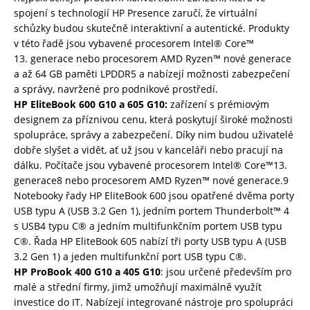
spojení s technologií HP Presence zaručí, že virtuální
schůzky budou skutečně interaktivní a autentické. Produkty
v této řadě jsou vybavené procesorem Intel® Core™
13. generace nebo procesorem AMD Ryzen™ nové generace
a až 64 GB paměti LPDDR5 a nabízejí možnosti zabezpečení
a správy, navržené pro podnikové prostředí.
HP EliteBook 600 G10 a 605 G10:
zařízení s prémiovým
designem za příznivou cenu, která poskytují široké možnosti
spolupráce, správy a zabezpečení. Díky nim budou uživatelé
dobře slyšet a vidět, ať už jsou v kanceláři nebo pracují na
dálku. Počítače jsou vybavené procesorem Intel® Core™13.
generace8 nebo procesorem AMD Ryzen™ nové generace.9
Notebooky řady HP EliteBook 600 jsou opatřené dvěma porty
USB typu A (USB 3.2 Gen 1), jedním portem Thunderbolt™ 4
s USB4 typu C® a jedním multifunkčním portem USB typu
C®. Řada HP EliteBook 605 nabízí tři porty USB typu A (USB
3.2 Gen 1) a jeden multifunkční port USB typu C®.
HP ProBook 400 G10 a 405 G10
: jsou určené především pro
malé a střední firmy, jimž umožňují maximálně využít
investice do IT. Nabízejí integrované nástroje pro spolupráci