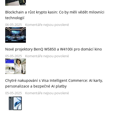
Blockchain a růst krypto kasin: Co by měli vědět milovníci
technologií
06-05-2025
Komentáře nejsou povolené
Nové projektory BenQ W5850 a W4100i pro domácí kino
05-05-2025
Komentáře nejsou povolené
Chytré nakupování s Visa Intelligent Commerce: AI karty,
personalizace a bezpečné AI platby
05-05-2025
Komentáře nejsou povolené