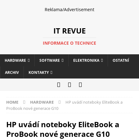
Reklama/Advertisement
IT REVUE
INFORMACE O TECHNICE
HARDWARE
SOFTWARE
ELEKTRONIKA
OSTATNÍ
ARCHIV
KONTAKTY
HOME
HARDWARE
HP uvádí noteboky EliteBook a
ProBook nové generace G10
HP uvádí noteboky EliteBook a
ProBook nové generace G10