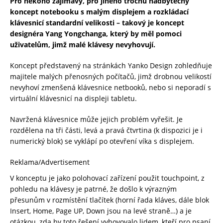
Pro někoho zajímavý, pro jiného trochu nadbytečný
koncept notebooku s malým displejem a rozkládací
klávesnicí standardní velikosti – takový je koncept
designéra Yang Yongchanga, který by měl pomoci
uživatelům, jimž malé klávesy nevyhovují.
Koncept představený na stránkách Yanko Design zohledňuje
majitele malých přenosných počítačů, jimž drobnou velikostí
nevyhoví zmenšená klávesnice netbooků, nebo si neporadí s
virtuální klávesnicí na displeji tabletu.
Navržená klávesnice může jejich problém vyřešit. Je
rozdělena na tři části, levá a pravá čtvrtina (k dispozici je i
numerický blok) se vyklápí po otevření víka s displejem.
Reklama/Advertisement
V konceptu je jako polohovací zařízení použit touchpoint, z
pohledu na klávesy je patrné, že došlo k výrazným
přesunům v rozmístění tlačítek (horní řada kláves, dále blok
Insert, Home, Page UP, Down jsou na levé straně…) a je
otázkou, zda by toto řešení vyhovovalo lidem, kteří pro psaní