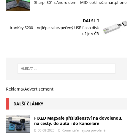
Sharp IS01 s Androidem – MID lepší než smartphone
DALŠÍ
IronKey S200 – nejlépe zabezpečený USB flash disk
už je v ČR
Reklama/Advertisement
DALŠÍ ČLÁNKY
FIXED MagSafe příslušenství na dovolenou,
na cesty, do auta i do kanceláře
30-08-2025
Komentáře nejsou povolené