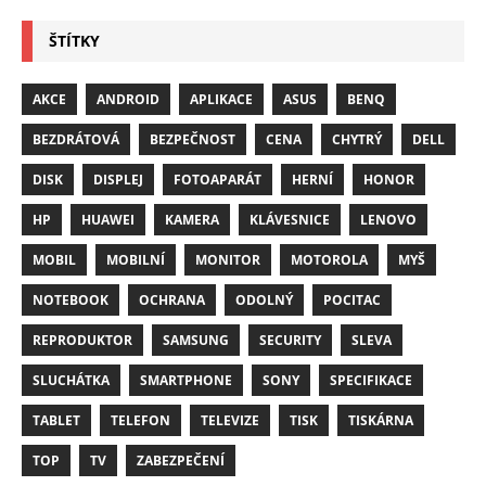
ŠTÍTKY
AKCE
ANDROID
APLIKACE
ASUS
BENQ
BEZDRÁTOVÁ
BEZPEČNOST
CENA
CHYTRÝ
DELL
DISK
DISPLEJ
FOTOAPARÁT
HERNÍ
HONOR
HP
HUAWEI
KAMERA
KLÁVESNICE
LENOVO
MOBIL
MOBILNÍ
MONITOR
MOTOROLA
MYŠ
NOTEBOOK
OCHRANA
ODOLNÝ
POCITAC
REPRODUKTOR
SAMSUNG
SECURITY
SLEVA
SLUCHÁTKA
SMARTPHONE
SONY
SPECIFIKACE
TABLET
TELEFON
TELEVIZE
TISK
TISKÁRNA
TOP
TV
ZABEZPEČENÍ