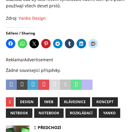
používají všech deset prstů.
Zdroj:
Yanko Design
Sdílení / Sharing
Reklama/Advertisement
Žádné související příspěvky.
DESIGN
IWEB
KLÁVESNICE
KONCEPT
NETBOOK
NOTEBOOK
ROZKLÁDACÍ
YANKO
PŘEDCHOZÍ