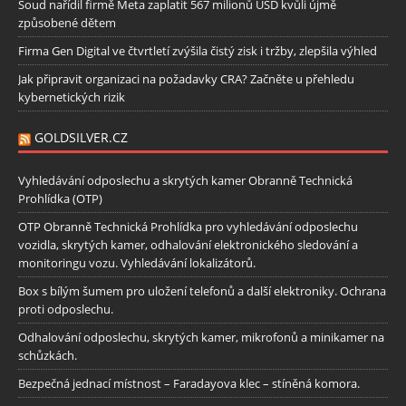
Soud nařídil firmě Meta zaplatit 567 milionů USD kvůli újmě
způsobené dětem
Firma Gen Digital ve čtvrtletí zvýšila čistý zisk i tržby, zlepšila výhled
Jak připravit organizaci na požadavky CRA? Začněte u přehledu
kybernetických rizik
GOLDSILVER.CZ
Vyhledávání odposlechu a skrytých kamer Obranně Technická
Prohlídka (OTP)
OTP Obranně Technická Prohlídka pro vyhledávání odposlechu
vozidla, skrytých kamer, odhalování elektronického sledování a
monitoringu vozu. Vyhledávání lokalizátorů.
Box s bílým šumem pro uložení telefonů a další elektroniky. Ochrana
proti odposlechu.
Odhalování odposlechu, skrytých kamer, mikrofonů a minikamer na
schůzkách.
Bezpečná jednací místnost – Faradayova klec – stíněná komora.