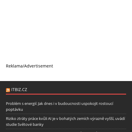
Reklama/Advertisement
ITBIZ.CZ
Problém s energií: Jak dnes i v budoucnosti uspokojit rostoucí
poptávku
Riziko ztráty práce kvůli AI je v bohatých zemích výrazně vyšší, uvádí
studie Světové banky