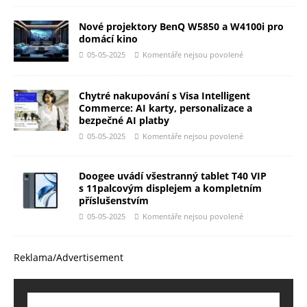
Nové projektory BenQ W5850 a W4100i pro
domácí kino
05-05-2025
Komentáře nejsou povolené
Chytré nakupování s Visa Intelligent
Commerce: AI karty, personalizace a
bezpečné AI platby
05-05-2025
Komentáře nejsou povolené
Doogee uvádí všestranný tablet T40 VIP
s 11palcovým displejem a kompletním
příslušenstvím
05-05-2025
Komentáře nejsou povolené
Reklama/Advertisement