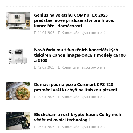
Genius na veletrhu COMPUTEX 2025
představí nové příslušenství pro hráče,
kanceláře i domácnosti
14-05-2025
Komentáře nejsou povolené
Nová řada multifunkčních kancelářských
tiskáren Canon imageFORCE s modely C5100
a 6100
12-05-2025
Komentáře nejsou povolené
Domácí pec na pizzu Cuisinart CPZ-120
promění vaši kuchyň na italskou pizzerii
09-05-2025
Komentáře nejsou povolené
Blockchain a růst krypto kasin: Co by měli
vědět milovníci technologií
06-05-2025
Komentáře nejsou povolené