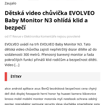
Zaujalo
Dětská video chůvička EVOLVEO
Baby Monitor N3 ohlídá klid a
bezpečí
od IT Revue v Elektronika
Komentáře nejsou povolené
EVOLVEO uvádí na trh EVOLVEO Baby Monitor N3. Tato
dětská video chůvička zajistí nepřetržitý dozor dítěte až do
vzdálenosti 300 metrů. Přenosný barevný monitor a řada
pokročilých funkcí přináší klid rodičům a bezpečnost dítěti.
Video
[...]
ŠTÍTKY
akce
android
aplikace
asus
BenQ
bezdrátová
bezpečnost
cena
chytrý
dell
disk
displej
fotoaparát
herní
honor
hp
huawei
kamera
klávesnice
lenovo
mobil
mobilní
monitor
motorola
myš
notebook
ochrana
odolný
pocitac
reproduktor
samsung
security
sleva
sluchátka
smartphone
sony