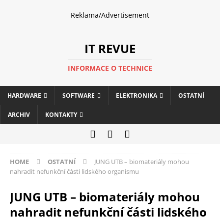
Reklama/Advertisement
IT REVUE
INFORMACE O TECHNICE
HARDWARE
SOFTWARE
ELEKTRONIKA
OSTATNÍ
ARCHIV
KONTAKTY
HOME
OSTATNÍ
JUNG UTB – biomateriály mohou
nahradit nefunkční části lidského organismu
JUNG UTB – biomateriály mohou
nahradit nefunkční části lidského