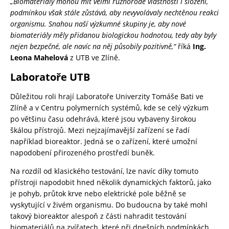
„Biomateriály mohou mít velmi různorodé vlastnosti i složení,
podmínkou však stále zůstává, aby nevyvolávaly nechtěnou reakci
organismu. Snahou naší výzkumné skupiny je, aby nové
biomateriály měly přidanou biologickou hodnotou, tedy aby byly
nejen bezpečné, ale navíc na něj působily pozitivně,“
říká
Ing.
Leona Mahelová
z UTB ve Zlíně.
Laboratoře UTB
Důležitou roli hrají Laboratoře Univerzity Tomáše Bati ve
Zlíně a v Centru polymerních systémů, kde se celý výzkum
po většinu času odehrává, které jsou vybaveny širokou
škálou přístrojů. Mezi nejzajímavější zařízení se řadí
například bioreaktor. Jedná se o zařízení, které umožní
napodobení přirozeného prostředí buněk.
Na rozdíl od klasického testování, lze navíc díky tomuto
přístroji napodobit hned několik dynamických faktorů, jako
je pohyb, průtok krve nebo elektrické pole běžně se
vyskytující v živém organismu. Do budoucna by také mohl
takový bioreaktor alespoň z části nahradit testování
biomateriálů na zvířatech, které při dnešních podmínkách