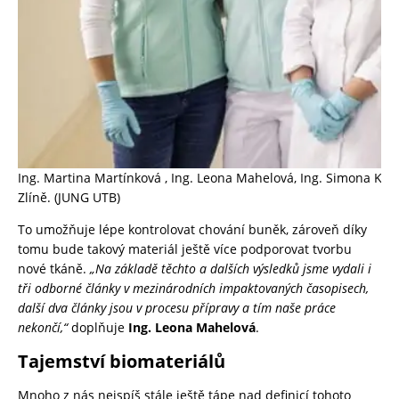
Ing. Martina Martínková , Ing. Leona Mahelová, Ing. Simona Káč
Zlíně. (JUNG UTB)
To umožňuje lépe kontrolovat chování buněk, zároveň díky
tomu bude takový materiál ještě více podporovat tvorbu
nové tkáně.
„Na základě těchto a dalších výsledků jsme vydali i
tři odborné články v mezinárodních impaktovaných časopisech,
další dva články jsou v procesu přípravy a tím naše práce
nekončí,“
doplňuje
Ing. Leona Mahelová
.
Tajemství biomateriálů
Mnoho z nás nejspíš stále ještě tápe nad definicí tohoto