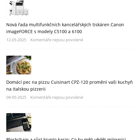
Nová řada multifunkčních kancelářských tiskáren Canon
imageFORCE s modely C5100 a 6100
12-05-2025
Komentáře nejsou povolené
Domácí pec na pizzu Cuisinart CPZ-120 promění vaši kuchyň
na italskou pizzerii
09-05-2025
Komentáře nejsou povolené
Blockchain a růst krypto kasin: Co by měli vědět milovníci