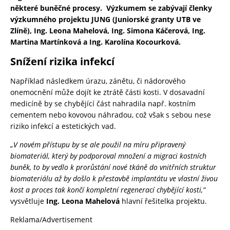
některé buněčné procesy.
Výzkumem se zabývají členky
výzkumného projektu JUNG (Juniorské granty UTB ve
Zlíně),
Ing. Leona Mahelová, Ing. Simona Káčerová, Ing.
Martina Martínková a Ing. Karolína Kocourková.
Snížení rizika infekcí
Například následkem úrazu, zánětu, či nádorového
onemocnění může dojít ke ztrátě části kosti. V dosavadní
medicíně by se chybějící část nahradila např. kostním
cementem nebo kovovou náhradou, což však s sebou nese
riziko infekcí a estetických vad.
„V novém přístupu by se ale použil na míru připravený
biomateriál, který by podporoval množení a migraci kostních
buněk, to by vedlo k prorůstání nové tkáně do vnitřních struktur
biomateriálu až by došlo k přestavbě implantátu ve vlastní živou
kost a proces tak končí kompletní regenerací chybějící kosti,“
vysvětluje
Ing. Leona Mahelová
hlavní řešitelka projektu.
Reklama/Advertisement