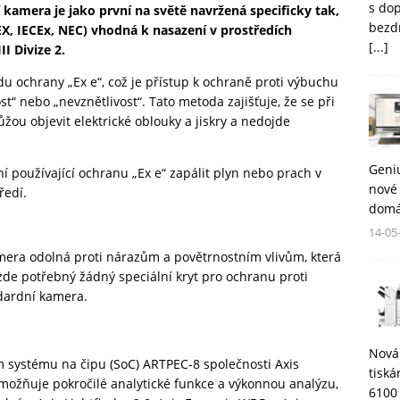
s do
kamera je jako první na světě navržená specificky tak,
bezd
, IECEx, NEC) vhodná k nasazení v prostředích
[...]
II Divize 2.
 ochrany „Ex e“, což je přístup k ochraně proti výbuchu
“ nebo „nevznětlivost“. Tato metoda zajišťuje, že se při
ou objevit elektrické oblouky a jiskry a nedojde
Geni
í používající ochranu „Ex e“ zapálit plyn nebo prach v
nové 
ředí.
domá
14-05
amera odolná proti nárazům a povětrnostním vlivům, která
zde potřebný žádný speciální kryt pro ochranu proti
ndardní kamera.
Nová
m systému na čipu (SoC) ARTPEC-8 společnosti Axis
tisk
možňuje pokročilé analytické funkce a výkonnou analýzu,
6100