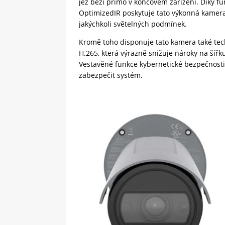
jež běží přímo v koncovém zařízení. Díky fu
OptimizedIR poskytuje tato výkonná kamera v
jakýchkoli světelných podmínek.
Kromě toho disponuje tato kamera také tec
H.265, která výrazně snižuje nároky na šířku
Vestavěné funkce kybernetické bezpečnost
zabezpečit systém.