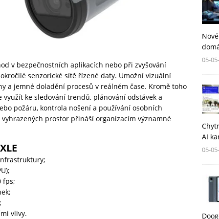
Nové
domá
05-05
od v bezpečnostních aplikacích nebo při zvyšování
pokročilé senzorické sítě řízené daty. Umožní vizuální
ny a jemné doladění procesů v reálném čase. Kromě toho
e využít ke sledování trendů, plánování odstávek a
ebo požáru, kontrola nošení a používání osobních
 vyhrazených prostor přináší organizacím významné
Chytr
AI ka
-XLE
05-05
infrastruktury;
U);
 fps;
nek;
;
mi vlivy.
Dooge