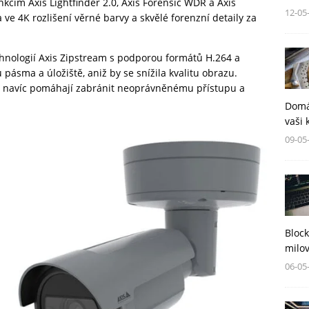
nkcím Axis Lightfinder 2.0, Axis Forensic WDR a Axis
12-05
e 4K rozlišení věrné barvy a skvělé forenzní detaily za
hnologií Axis Zipstream s podporou formátů H.264 a
 pásma a úložiště, aniž by se snížila kvalitu obrazu.
i navíc pomáhají zabránit neoprávněnému přístupu a
Domá
vaši 
09-05
Block
milov
06-05