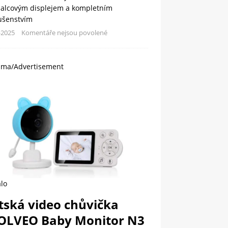
palcovým displejem a kompletním
lušenstvím
-2025
Komentáře nejsou povolené
ama/Advertisement
lo
tská video chůvička
OLVEO Baby Monitor N3