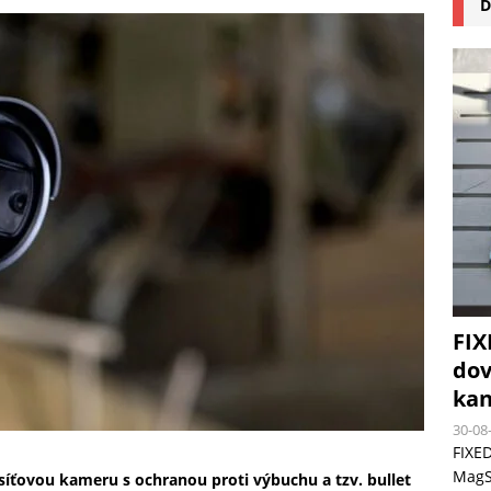
D
na pizzu Cuisinart CPZ-120 promění vaši kuchyň na italskou pizzerii
 růst krypto kasin: Co by měli vědět milovníci technologií
FIX
dov
kan
30-08
FIXED
MagSa
íťovou kameru s ochranou proti výbuchu a tzv. bullet