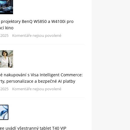
 projektory BenQ W5850 a W4100i pro
cí kino
-2025
Komentáře nejsou povolené
é nakupování s Visa Intelligent Commerce:
rty, personalizace a bezpečné AI platby
-2025
Komentáře nejsou povolené
e uvádí všestranný tablet T40 VIP