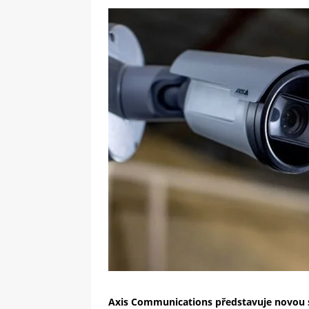
[ 09-05-2025 ]
Domácí pec 
OSTATNÍ
[ 06-05-2025 ]
Blockchain a
SOFTWARE
Axis Communications představuje novou s