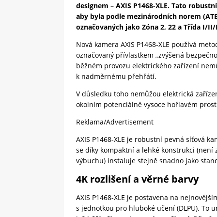
designem – AXIS P1468-XLE. Tato robustní 
aby byla podle mezinárodních norem (ATEX
označovaných jako Zóna 2, 22 a Třída I/II/I
Nová kamera AXIS P1468-XLE používá metodu
označovaný přívlastkem „zvýšená bezpečnost
běžném provozu elektrického zařízení nemůž
k nadměrnému přehřátí.
V důsledku toho nemůžou elektrická zařízen
okolním potenciálně vysoce hořlavém prost
Reklama/Advertisement
AXIS P1468-XLE je robustní pevná síťová k
se díky kompaktní a lehké konstrukci (není 
výbuchu) instaluje stejně snadno jako sta
4K rozlišení a věrné barvy
AXIS P1468-XLE je postavena na nejnovější
s jednotkou pro hluboké učení (DLPU). To u