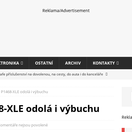
Reklama/Advertisement
KTRONIKA
OSTATNÍ
ARCHIV
KONTAKTY
fe příslušenství na dovolenou, na cesty, do auta i do kanceláře
 P1468-XLE odolá i výbuchu
eletrhu COMPUTEX 2025 představí nové příslušenství pro hráče,
HARDWARE
-XLE odolá i výbuchu
ultifunkčních kancelářských tiskáren Canon imageFORCE s modely
Rekl
E
omentáře nejsou povolené