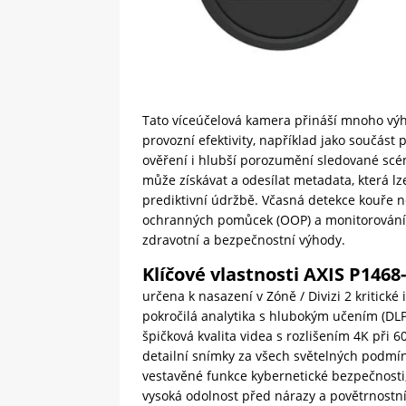
Tato víceúčelová kamera přináší mnoho výh
provozní efektivity, například jako součást 
ověření i hlubší porozumění sledované scé
může získávat a odesílat metadata, která lz
prediktivní údržbě. Včasná detekce kouře n
ochranných pomůcek (OOP) a monitorování
zdravotní a bezpečnostní výhody.
Klíčové vlastnosti AXIS P1468
určena k nasazení v Zóně / Divizi 2 kritické 
pokročilá analytika s hlubokým učením (DLP
špičková kvalita videa s rozlišením 4K při 60
detailní snímky za všech světelných podmí
vestavěné funkce kybernetické bezpečnosti
vysoká odolnost před nárazy a povětrnostní