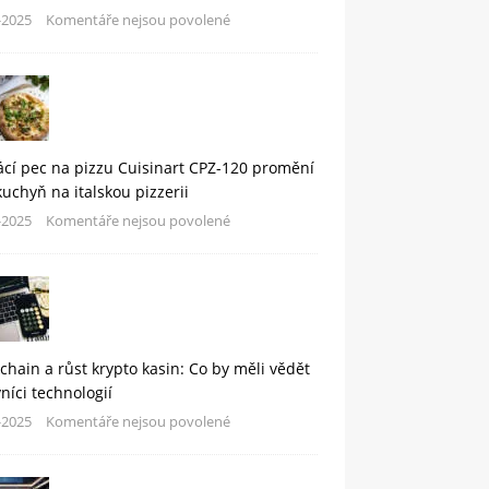
-2025
Komentáře nejsou povolené
cí pec na pizzu Cuisinart CPZ-120 promění
kuchyň na italskou pizzerii
-2025
Komentáře nejsou povolené
chain a růst krypto kasin: Co by měli vědět
níci technologií
-2025
Komentáře nejsou povolené