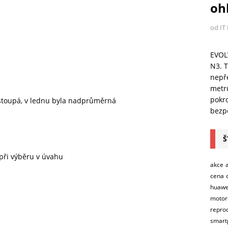
ohl
od IT
EVOL
N3. T
nepře
metr
pokro
 stoupá, v lednu byla nadprůměrná
bezpe
Š
 při výběru v úvahu
akce
cena
huawe
motor
repro
smart