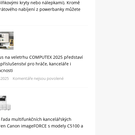
plňkovými kryty nebo nálepkami). Kromě
rátového nabíjení z powerbanky můžete
us na veletrhu COMPUTEX 2025 představí
příslušenství pro hráče, kanceláře i
cnosti
-2025
Komentáře nejsou povolené
 řada multifunkčních kancelářských
áren Canon imageFORCE s modely C5100 a