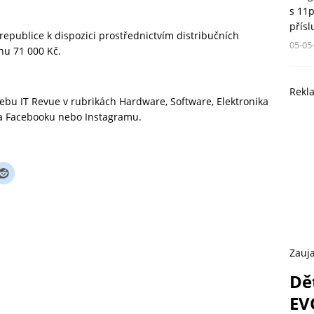
s 11
přís
epublice k dispozici prostřednictvím distribučních
05-05
nu 71 000 Kč.
Rekl
 webu
IT Revue
v rubrikách
Hardware
,
Software
,
Elektronika
na
Facebooku
nebo
Instagramu
.
Zauja
Dě
EV