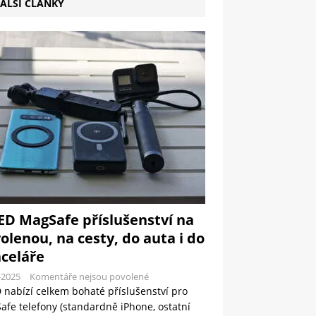
ALŠÍ ČLÁNKY
ED MagSafe příslušenství na
olenou, na cesty, do auta i do
celáře
-2025
Komentáře nejsou povolené
 nabízí celkem bohaté příslušenství pro
fe telefony (standardně iPhone, ostatní