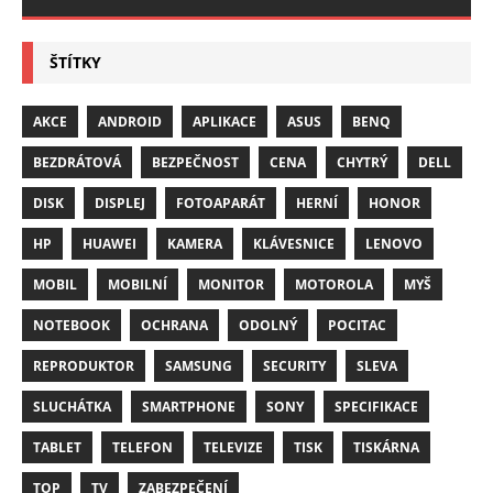
ŠTÍTKY
AKCE
ANDROID
APLIKACE
ASUS
BENQ
BEZDRÁTOVÁ
BEZPEČNOST
CENA
CHYTRÝ
DELL
DISK
DISPLEJ
FOTOAPARÁT
HERNÍ
HONOR
HP
HUAWEI
KAMERA
KLÁVESNICE
LENOVO
MOBIL
MOBILNÍ
MONITOR
MOTOROLA
MYŠ
NOTEBOOK
OCHRANA
ODOLNÝ
POCITAC
REPRODUKTOR
SAMSUNG
SECURITY
SLEVA
SLUCHÁTKA
SMARTPHONE
SONY
SPECIFIKACE
TABLET
TELEFON
TELEVIZE
TISK
TISKÁRNA
TOP
TV
ZABEZPEČENÍ