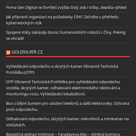
Firma Gen Digital ve čtvrtletí zvýšila čistý zisk i tržby, zlepšila výhled
Jak připravit organizaci na požadavky CRA? Začněte u přehledu
kybernetických rizik
Spojené státy zakázaly dovoz humanoidních robotů z Číny, Peking
se ohradil
GOLDSILVER.CZ
Vyhledávání odposlechu a skrytých kamer Obranně Technická
Prohlídka (OTP)
OTP Obranně Technická Prohlídka pro vyhledávání odposlechu
vozidla, skrytých kamer, odhalování elektronického sledování a
monitoringu vozu. Vyhledávání lokalizátorů.
Box s bílým šumem pro uložení telefonů a další elektroniky. Ochrana
proti odposlechu.
Odhalování odposlechu, skrytých kamer, mikrofonů a minikamer na
schůzkách.
Bezpečná jednací místnost – Faradayova klec – stíněná komora.