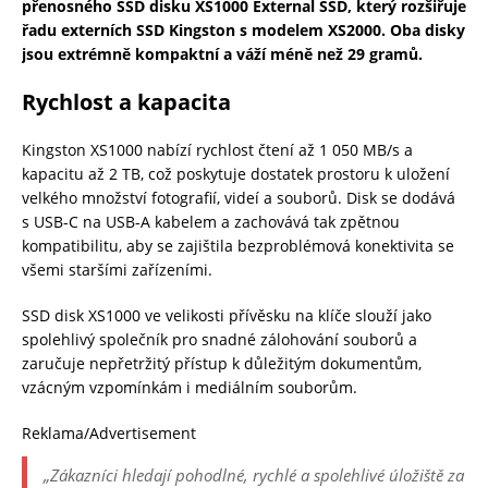
přenosného SSD disku XS1000 External SSD, který rozšiřuje
řadu externích SSD Kingston s modelem XS2000. Oba disky
jsou extrémně kompaktní a váží méně než 29 gramů.
Rychlost a kapacita
Kingston XS1000 nabízí rychlost čtení až 1 050 MB/s a
kapacitu až 2 TB, což poskytuje dostatek prostoru k uložení
velkého množství fotografií, videí a souborů. Disk se dodává
s USB-C na USB-A kabelem a zachovává tak zpětnou
kompatibilitu, aby se zajištila bezproblémová konektivita se
všemi staršími zařízeními.
SSD disk XS1000 ve velikosti přívěsku na klíče slouží jako
spolehlivý společník pro snadné zálohování souborů a
zaručuje nepřetržitý přístup k důležitým dokumentům,
vzácným vzpomínkám i mediálním souborům.
Reklama/Advertisement
„Zákazníci hledají pohodlné, rychlé a spolehlivé úložiště za