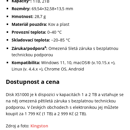
Kapacity
:
1TB, 2TB
Rozměry:
69,54×32,58×13,5 mm
Hmotnost:
28,7 g
Materiál pouzdra:
Kov a plast
Provozní teplota:
0–40 °C
Skladovací teplota:
−20–85 °C
4
Záruka/podpora
:
Omezená 5letá záruka s bezplatnou
technickou podporou
Kompatibilita:
Windows 11, 10, macOS® (v.10.15.x +),
Linux (v. 4.4.x +), Chrome OS, Android
Dostupnost a cena
Disk XS1000 je k dispozici v kapacitách 1 a 2 TB a vztahuje se
na něj omezená pětiletá záruka s bezplatnou technickou
podporou. V českých obchodech s elektronikou jej můžete
koupit za 1 799 Kč (1 TB) a 2 999 Kč (2 TB).
Zdroj a foto:
Kingston