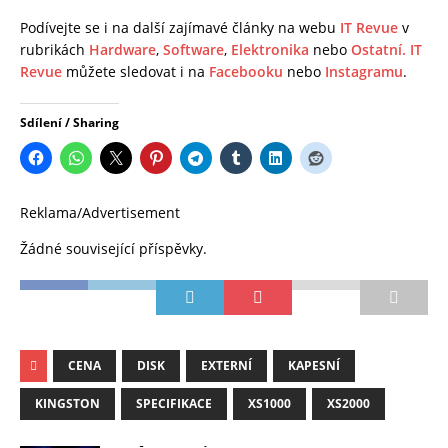
Podívejte se i na další zajímavé články na webu
IT Revue
v
rubrikách
Hardware
,
Software
,
Elektronika
nebo
Ostatní.
IT
Revue
můžete sledovat i na
Facebooku
nebo
Instagramu
.
Sdílení / Sharing
Reklama/Advertisement
Žádné související příspěvky.
CENA
DISK
EXTERNÍ
KAPESNÍ
KINGSTON
SPECIFIKACE
XS1000
XS2000