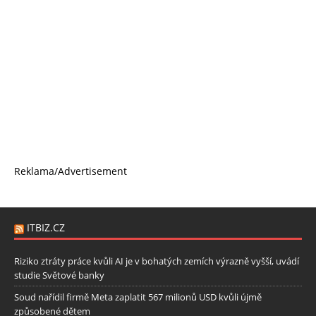
Reklama/Advertisement
ITBIZ.CZ
Riziko ztráty práce kvůli AI je v bohatých zemích výrazně vyšší, uvádí
studie Světové banky
Soud nařídil firmě Meta zaplatit 567 milionů USD kvůli újmě
způsobené dětem