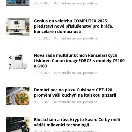
30-08-2025
Komentáře nejsou povolené
Genius na veletrhu COMPUTEX 2025
představí nové příslušenství pro hráče,
kanceláře i domácnosti
14-05-2025
Komentáře nejsou povolené
Nová řada multifunkčních kancelářských
tiskáren Canon imageFORCE s modely C5100
a 6100
12-05-2025
Komentáře nejsou povolené
Domácí pec na pizzu Cuisinart CPZ-120
promění vaši kuchyň na italskou pizzerii
09-05-2025
Komentáře nejsou povolené
Blockchain a růst krypto kasin: Co by měli
vědět milovníci technologií
06-05-2025
Komentáře nejsou povolené