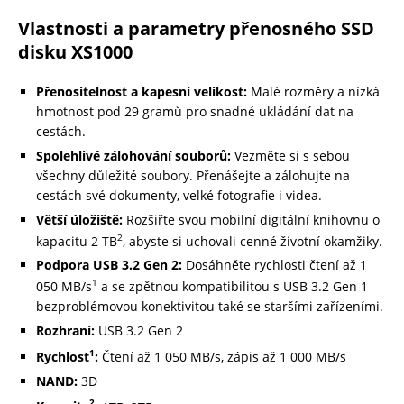
Vlastnosti a parametry přenosného SSD
disku XS1000
Přenositelnost a kapesní velikost:
Malé rozměry a nízká
hmotnost pod 29 gramů pro snadné ukládání dat na
cestách.
Spolehlivé zálohování souborů:
Vezměte si s sebou
všechny důležité soubory. Přenášejte a zálohujte na
cestách své dokumenty, velké fotografie i videa.
Větší úložiště:
Rozšiřte svou mobilní digitální knihovnu o
2
kapacitu 2 TB
, abyste si uchovali cenné životní okamžiky.
Podpora USB 3.2 Gen 2:
Dosáhněte rychlosti čtení až 1
1
050 MB/s
a se zpětnou kompatibilitou s USB 3.2 Gen 1
bezproblémovou konektivitou také se staršími zařízeními.
Rozhraní:
USB 3.2 Gen 2
1
Rychlost
:
Čtení až 1 050 MB/s, zápis až 1 000 MB/s
NAND:
3D
2