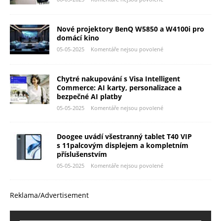
Nové projektory BenQ W5850 a W4100i pro
domácí kino
05-05-2025
Komentáře nejsou povolené
Chytré nakupování s Visa Intelligent
Commerce: AI karty, personalizace a
bezpečné AI platby
05-05-2025
Komentáře nejsou povolené
Doogee uvádí všestranný tablet T40 VIP
s 11palcovým displejem a kompletním
příslušenstvím
05-05-2025
Komentáře nejsou povolené
Reklama/Advertisement