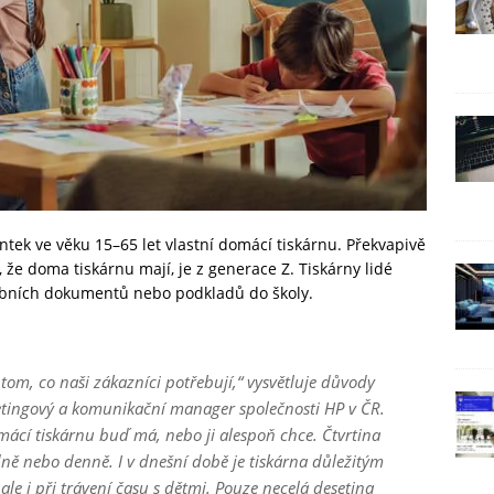
 ve věku 15–⁠⁠⁠⁠⁠⁠65 let vlastní domácí tiskárnu. Překvapivě
 že doma tiskárnu mají, je z generace Z. Tiskárny lidé
osobních dokumentů nebo podkladů do školy.
tom, co naši zákazníci potřebují,“
vysvětluje důvody
ingový a komunikační manager společnosti HP v ČR.
domácí tiskárnu buď má, nebo ji alespoň chce. Čtvrtina
ně nebo denně. I v dnešní době je tiskárna důležitým
le i při trávení času s dětmi. Pouze necelá desetina