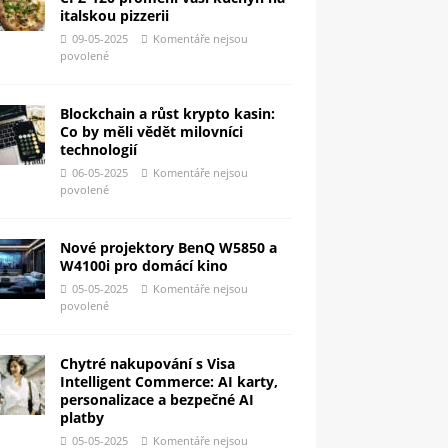
italskou pizzerii
09-05-2025
Komentáře nejsou
povolené
Blockchain a růst krypto kasin:
Co by měli vědět milovníci
technologií
06-05-2025
Komentáře nejsou
povolené
Nové projektory BenQ W5850 a
W4100i pro domácí kino
05-05-2025
Komentáře nejsou
povolené
Chytré nakupování s Visa
Intelligent Commerce: AI karty,
personalizace a bezpečné AI
platby
05-05-2025
Komentáře nejsou