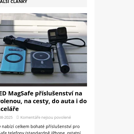
ALŠÍ ČLÁNKY
ED MagSafe příslušenství na
olenou, na cesty, do auta i do
celáře
08-2025
Komentáře nejsou povolené
 nabízí celkem bohaté příslušenství pro
fe telefony (standardně iPhone, ostatní