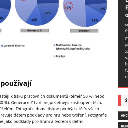
o
o
p
E
M
z
v
b
f
d
 používají
astěji k tisku pracovních dokumentů (téměř 50 %) nebo
Š
0 %). Generace Z tvoří nejpočetnější zastoupení těch,
ím účelům. Fotografie doma tiskne pouhých 16 % všech
ravuje dětem podklady pro hru nebo tvoření. Fotografie
AKC
ně jako podklady pro hraní a tvoření s dětmi.
BE