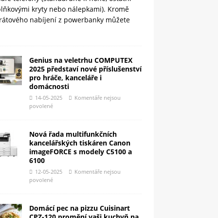
plňkovými kryty nebo nálepkami). Kromě
rátového nabíjení z powerbanky můžete
Genius na veletrhu COMPUTEX
2025 představí nové příslušenství
pro hráče, kanceláře i
domácnosti
14-05-2025
Komentáře nejsou
povolené
Nová řada multifunkčních
kancelářských tiskáren Canon
imageFORCE s modely C5100 a
6100
12-05-2025
Komentáře nejsou
povolené
Domácí pec na pizzu Cuisinart
CPZ-120 promění vaši kuchyň na