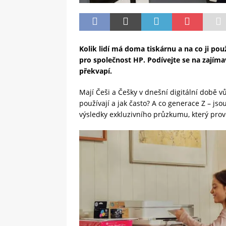
Kolik lidí má doma tiskárnu a na co ji 
pro společnost HP. Podívejte se na zajím
překvapí.
Mají Češi a Češky v dnešní digitální době v
používají a jak často? A co generace Z –⁠⁠⁠⁠⁠
výsledky exkluzivního průzkumu, který pr