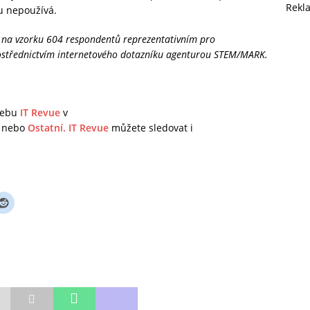
Rekl
nu nepoužívá.
4 na vzorku 604 respondentů reprezentativním pro
rostřednictvím internetového dotazníku agenturou STEM/MARK.
 webu
IT Revue
v
nebo
Ostatní.
IT Revue
můžete sledovat i