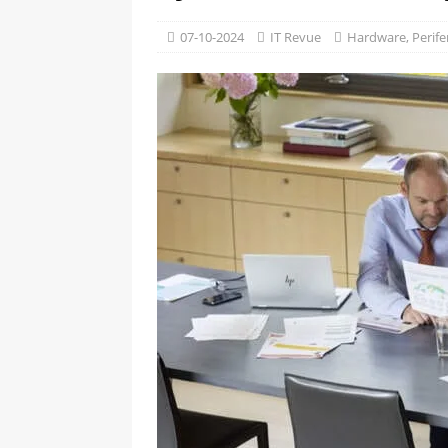
[ 09-05-2025 ]
Domácí pec 
07-10-2024
IT Revue
Hardware
,
Perife
OSTATNÍ
[ 06-05-2025 ]
Blockchain a
SOFTWARE