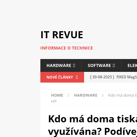
IT REVUE
INFORMACE O TECHNICE
HARDWARE
SOFTWARE
ELE
[ 30-08-2025 ]
FIXED MagSa
NOVÉ ČLÁNKY
ELEKTRONIKA
HOME
HARDWARE
Kdo má doma tis
[ 14-05-2025 ]
Genius na v
HP
kanceláře i domácnosti
Kdo má doma tiskár
[ 12-05-2025 ]
Nová řada m
využívána? Podíve
C5100 a 6100
PERIFERI