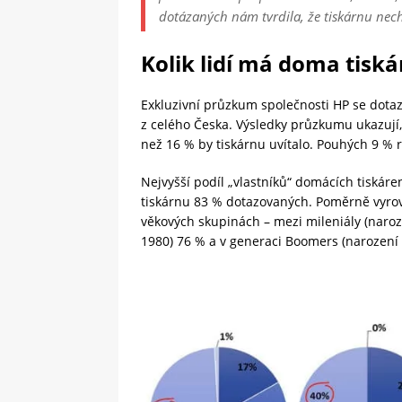
dotázaných nám tvrdila, že tiskárnu nech
Kolik lidí má doma tisk
Exkluzivní průzkum společnosti HP se dotazoval
z celého Česka. Výsledky průzkumu ukazují
než 16 % by tiskárnu uvítalo. Pouhých 9 % 
Nejvyšší podíl „vlastníků“ domácích tiskáre
tiskárnu 83 % dotazovaných. Poměrně vyrovn
věkových skupinách – mezi mileniály (naroz
1980) 76 % a v generaci Boomers (narození 