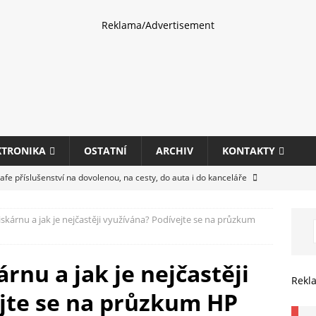
Reklama/Advertisement
KTRONIKA
OSTATNÍ
ARCHIV
KONTAKTY
fe příslušenství na dovolenou, na cesty, do auta i do kanceláře
kárnu a jak je nejčastěji využívána? Podívejte se na průzkum
eletrhu COMPUTEX 2025 představí nové příslušenství pro hráče,
HARDWARE
nu a jak je nejčastěji
ultifunkčních kancelářských tiskáren Canon imageFORCE s modely
Rekl
jte se na průzkum HP
E