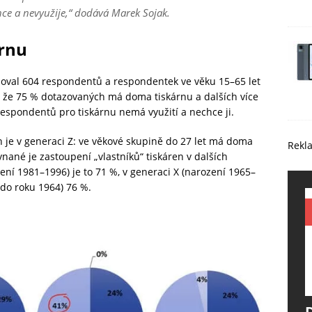
ce a nevyužije,“
dodává Marek Sojak.
árnu
 604 respondentů a respondentek ve věku 15–⁠⁠⁠⁠⁠⁠⁠⁠⁠⁠⁠⁠65 let
, že 75 % dotazovaných má doma tiskárnu a dalších více
respondentů pro tiskárnu nemá využití a nechce ji.
n je v generaci Z: ve věkové skupině do 27 let má doma
Rekl
ané je zastoupení „vlastníků“ tiskáren v dalších
ení 1981–1996) je to 71 %, v generaci X (narození 1965–
do roku 1964) 76 %.