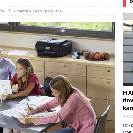
D
na pizzu Cuisinart CPZ-120 promění vaši kuchyň na italskou pizzerii
rie
Komentáře nejsou povolené
 růst krypto kasin: Co by měli vědět milovníci technologií
FIX
dov
kan
30-
FIXED
MagSa