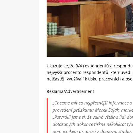
Ukazuje se, že 3/4 respondentů a respondentek
nejvyšší procento respondentů, kteří uvedli,
nejčastěji využívají k tisku pracovních a 
Reklama/Advertisement
„Chceme mít co nejpřesnější informace o 
provedení průzkumu Marek Sojak, market
„Potvrdili jsme si, že valná většina lidí 
dotázaných dokonce tiskne několikrát týd
pomocníkem při práci z domova, studiu, a