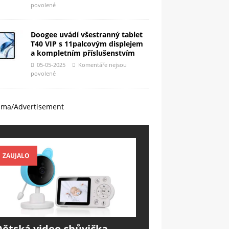
povolené
Doogee uvádí všestranný tablet
T40 VIP s 11palcovým displejem
a kompletním příslušenstvím
05-05-2025
Komentáře nejsou
povolené
ama/Advertisement
ZAUJALO
Dětská video chůvička