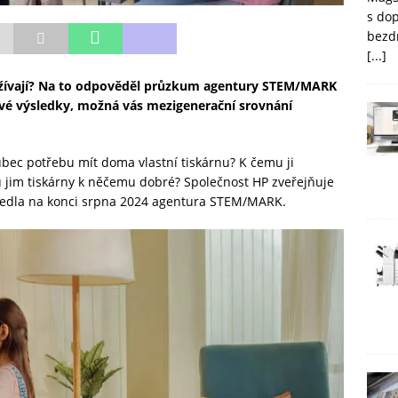
s do
bezd
[...]
používají? Na to odpověděl průzkum agentury STEM/MARK
avé výsledky, možná vás mezigenerační srovnání
ůbec potřebu mít doma vlastní tiskárnu? K čemu ji
⁠ jsou jim tiskárny k něčemu dobré? Společnost HP zveřejňuje
ovedla na konci srpna 2024 agentura STEM/MARK.