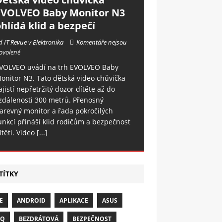
EVOLVEO Baby Monitor N3
hlídá klid a bezpečí
d IT Revue v Elektronika
Komentáře nejsou
ovolené
VOLVEO uvádí na trh EVOLVEO Baby
onitor N3. Tato dětská video chůvička
ajistí nepřetržitý dozor dítěte až do
zdálenosti 300 metrů. Přenosný
arevný monitor a řada pokročilých
unkcí přináší klid rodičům a bezpečnost
ítěti. Video
[...]
TÍTKY
E
ANDROID
APLIKACE
ASUS
NQ
BEZDRÁTOVÁ
BEZPEČNOST