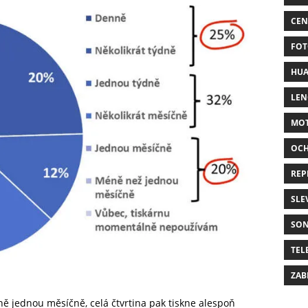
CEN
FOT
HUA
LE
MO
OC
REP
SLE
SO
TEL
ZAB
ě jednou měsíčně, celá čtvrtina pak tiskne alespoň