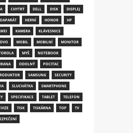
A
CHYTRÝ
DELL
DISK
DISPLEJ
OAPARÁT
HERNÍ
HONOR
HP
WEI
KAMERA
KLÁVESNICE
NOVO
MOBIL
MOBILNÍ
MONITOR
TOROLA
MYŠ
NOTEBOOK
HRANA
ODOLNÝ
POCITAC
RODUKTOR
SAMSUNG
SECURITY
VA
SLUCHÁTKA
SMARTPHONE
NY
SPECIFIKACE
TABLET
TELEFON
EVIZE
TISK
TISKÁRNA
TOP
TV
EZPEČENÍ