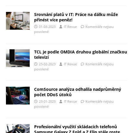
Srovnání platů v IT: Práce na dálku může
přinést více peněz!
01-03-2023
IT Revue
Komentáře nejsou
povolené
TCL je podle OMDIA druhou globální značkou
televizí
23-02-2023
IT Revue
Komentáře nejsou
povolené
ComSource analýza odhalila nadprůměrný
počet DDoS útoků
23-01-2023
IT Revue
Komentáře nejsou
povolené
Profesionální využití skládacích telefonů
Samsung Galaxy Z Fold a Z Flip stále roste