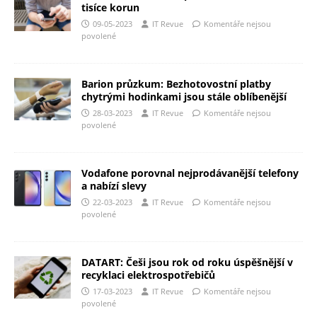
tisíce korun
09-05-2023
IT Revue
Komentáře nejsou
povolené
Barion průzkum: Bezhotovostní platby
chytrými hodinkami jsou stále oblíbenější
28-03-2023
IT Revue
Komentáře nejsou
povolené
Vodafone porovnal nejprodávanější telefony
a nabízí slevy
22-03-2023
IT Revue
Komentáře nejsou
povolené
DATART: Češi jsou rok od roku úspěšnější v
recyklaci elektrospotřebičů
17-03-2023
IT Revue
Komentáře nejsou
povolené