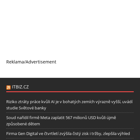
Reklama/Advertisement
ITBIZ.CZ
Riziko ztráty práce kvůli AI je v bohatých zemích výrazně vyšší, uvádí
studie Světové banky
Soud nařídil firmě Meta zaplatit 567 milionů USD kvůli újmě
způsobené dětem
Firma Gen Digital ve čtvrtletí zvýšila čistý zisk i tržby, zlepšila výhled