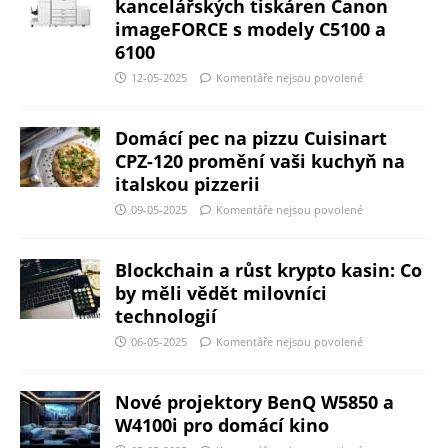
kancelářských tiskáren Canon
imageFORCE s modely C5100 a
6100
12-05-2025
Komentáře nejsou povolené
Domácí pec na pizzu Cuisinart
CPZ-120 promění vaši kuchyň na
italskou pizzerii
09-05-2025
Komentáře nejsou povolené
Blockchain a růst krypto kasin: Co
by měli vědět milovníci
technologií
06-05-2025
Komentáře nejsou povolené
Nové projektory BenQ W5850 a
W4100i pro domácí kino