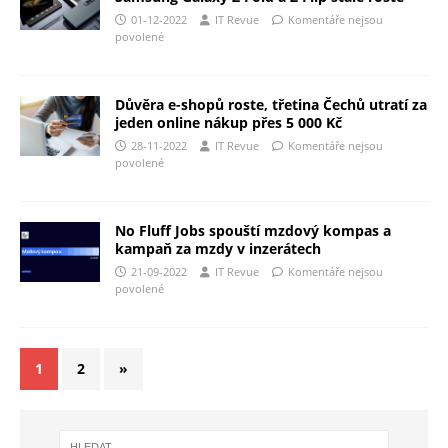
01-12-2022
IT Revue
Komentáře nejsou
povolené
Důvěra e-shopů roste, třetina Čechů utratí za
jeden online nákup přes 5 000 Kč
28-11-2022
IT Revue
Komentáře nejsou
povolené
No Fluff Jobs spouští mzdový kompas a
kampaň za mzdy v inzerátech
21-09-2022
IT Revue
Komentáře nejsou
povolené
1
2
»