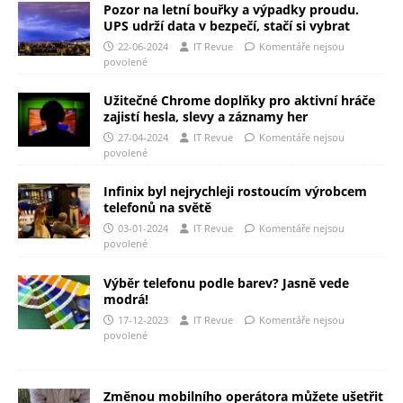
Pozor na letní bouřky a výpadky proudu.
UPS udrží data v bezpečí, stačí si vybrat
22-06-2024
IT Revue
Komentáře nejsou
povolené
Užitečné Chrome doplňky pro aktivní hráče
zajistí hesla, slevy a záznamy her
27-04-2024
IT Revue
Komentáře nejsou
povolené
Infinix byl nejrychleji rostoucím výrobcem
telefonů na světě
03-01-2024
IT Revue
Komentáře nejsou
povolené
Výběr telefonu podle barev? Jasně vede
modrá!
17-12-2023
IT Revue
Komentáře nejsou
povolené
Změnou mobilního operátora můžete ušetřit