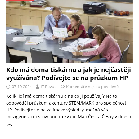
Kdo má doma tiskárnu a jak je nejčastěji
využívána? Podívejte se na průzkum HP
07-10-2024
IT Revue
Komentáře nejsou povolené
Kolik lidí má doma tiskárnu a na co ji používají? Na to
odpověděl průzkum agentury STEM/MARK pro společnost
HP. Podívejte se na zajímavé výsledky, možná vás
mezigenerační srovnání překvapí. Mají Češi a Češky v dnešní
[…]