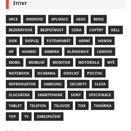
ŠTÍTKY
AKCE
ANDROID
APLIKACE
ASUS
BENQ
BEZDRÁTOVÁ
BEZPEČNOST
CENA
CHYTRÝ
DELL
DISK
DISPLEJ
FOTOAPARÁT
HERNÍ
HONOR
HP
HUAWEI
KAMERA
KLÁVESNICE
LENOVO
MOBIL
MOBILNÍ
MONITOR
MOTOROLA
MYŠ
NOTEBOOK
OCHRANA
ODOLNÝ
POCITAC
REPRODUKTOR
SAMSUNG
SECURITY
SLEVA
SLUCHÁTKA
SMARTPHONE
SONY
SPECIFIKACE
TABLET
TELEFON
TELEVIZE
TISK
TISKÁRNA
TOP
TV
ZABEZPEČENÍ