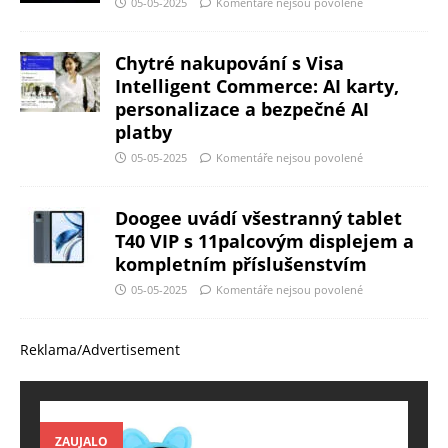
05-05-2025
Komentáře nejsou povolené
Chytré nakupování s Visa
Intelligent Commerce: AI karty,
personalizace a bezpečné AI
platby
05-05-2025
Komentáře nejsou povolené
Doogee uvádí všestranný tablet
T40 VIP s 11palcovým displejem a
kompletním příslušenstvím
05-05-2025
Komentáře nejsou povolené
Reklama/Advertisement
ZAUJALO