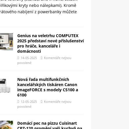
plňkovými kryty nebo nálepkami). Kromě
rátového nabíjení z powerbanky můžete
Genius na veletrhu COMPUTEX
2025 představí nové příslušenství
pro hráče, kanceláře i
domácnosti
14-05-2025
Komentáře nejsou
povolené
Nová řada multifunkčních
kancelářských tiskáren Canon
imageFORCE s modely C5100 a
6100
12-05-2025
Komentáře nejsou
povolené
Domácí pec na pizzu Cuisinart
CPZ-120 promění vaši kuchyň na