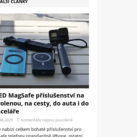
ALŠÍ ČLÁNKY
ED MagSafe příslušenství na
olenou, na cesty, do auta i do
celáře
08-2025
Komentáře nejsou povolené
 nabízí celkem bohaté příslušenství pro
fe telefony (standardně iPhone, ostatní