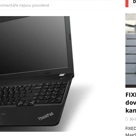
D
na pizzu Cuisinart CPZ-120 promění vaši kuchyň na italskou pizzerii
omentáře nejsou povolené
 růst krypto kasin: Co by měli vědět milovníci technologií
FIX
dov
kan
30-
FIXED
MagSa