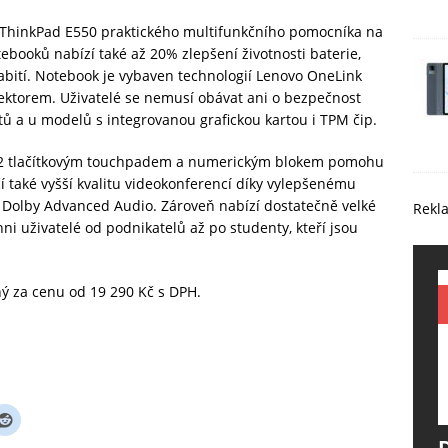
 ThinkPad E550 praktického multifunkčního pomocníka na
ebooků nabízí také až 20% zlepšení životnosti baterie,
abití. Notebook je vybaven technologií Lenovo OneLink
nektorem. Uživatelé se nemusí obávat ani o bezpečnost
rstů a u modelů s integrovanou grafickou kartou i TPM čip.
+2 tlačítkovým touchpadem a numerickým blokem pomohu
čí také vyšší kvalitu videokonferencí díky vylepšenému
Dolby Advanced Audio. Zároveň nabízí dostatečně velké
Rekl
chni uživatelé od podnikatelů až po studenty, kteří jsou
ý za cenu od 19 290 Kč s DPH.