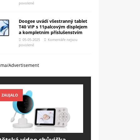
povolené
Doogee uvádí všestranný tablet
T40 VIP s 11palcovým displejem
a kompletním příslušenstvím
05-05-2025
Komentáře nejsou
povolené
ama/Advertisement
ZAUJALO
Dětská video chůvička