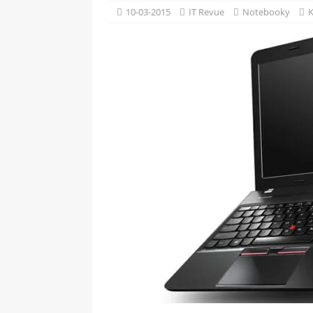
[ 09-05-2025 ]
Domácí pec 
10-03-2015
IT Revue
Notebooky
K
OSTATNÍ
[ 06-05-2025 ]
Blockchain a
SOFTWARE