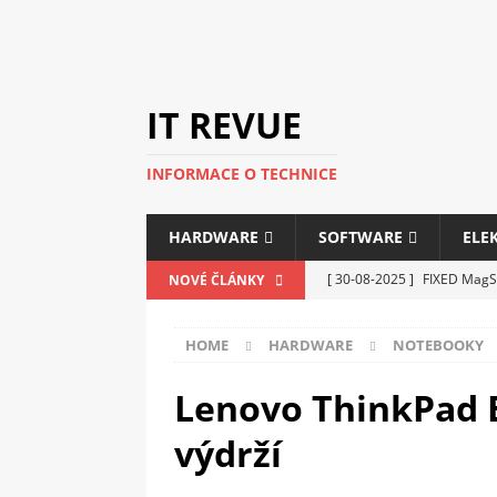
IT REVUE
INFORMACE O TECHNICE
HARDWARE
SOFTWARE
ELE
[ 30-08-2025 ]
FIXED MagSa
NOVÉ ČLÁNKY
ELEKTRONIKA
HOME
HARDWARE
NOTEBOOKY
[ 14-05-2025 ]
Genius na v
kanceláře i domácnosti
Lenovo ThinkPad 
[ 12-05-2025 ]
Nová řada m
výdrží
C5100 a 6100
PERIFERI