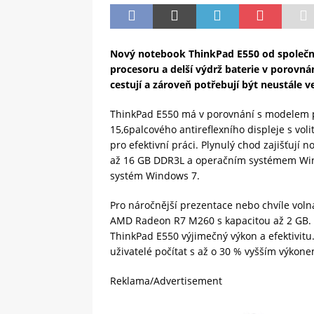
Nový notebook ThinkPad E550 od společno
procesoru a delší výdrž baterie v porovná
cestují a zároveň potřebují být neustále v
ThinkPad E550 má v porovnání s modelem př
15,6palcového antireflexního displeje s vo
pro efektivní práci. Plynulý chod zajišťují 
až 16 GB DDR3L a operačním systémem Win
systém Windows 7.
Pro náročnější prezentace nebo chvíle volna
AMD Radeon R7 M260 s kapacitou až 2 GB.
ThinkPad E550 výjimečný výkon a efektivi
uživatelé počítat s až o 30 % vyšším výkon
Reklama/Advertisement