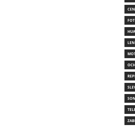
CEN
FOT
HUA
LE
MO
OC
REP
SLE
SO
TEL
ZAB