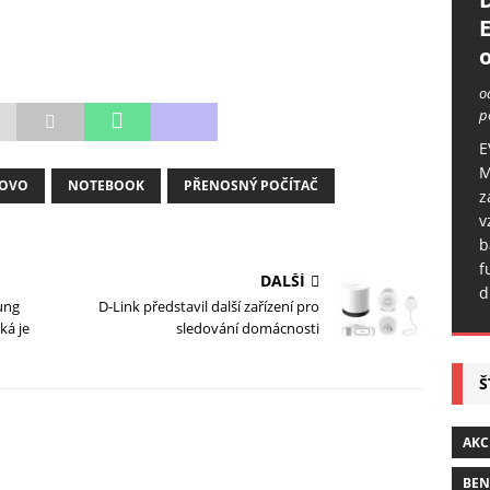
o
o
p
E
M
OVO
NOTEBOOK
PŘENOSNÝ POČÍTAČ
z
v
b
f
DALŠÍ
d
ung
D-Link představil další zařízení pro
ká je
sledování domácnosti
Š
AKC
BE