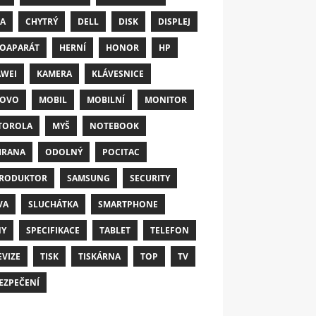
A
CHYTRÝ
DELL
DISK
DISPLEJ
OAPARÁT
HERNÍ
HONOR
HP
WEI
KAMERA
KLÁVESNICE
NOVO
MOBIL
MOBILNÍ
MONITOR
TOROLA
MYŠ
NOTEBOOK
HRANA
ODOLNÝ
POCITAC
RODUKTOR
SAMSUNG
SECURITY
VA
SLUCHÁTKA
SMARTPHONE
NY
SPECIFIKACE
TABLET
TELEFON
EVIZE
TISK
TISKÁRNA
TOP
TV
EZPEČENÍ