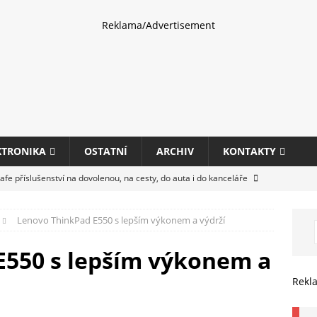
Reklama/Advertisement
KTRONIKA
OSTATNÍ
ARCHIV
KONTAKTY
fe příslušenství na dovolenou, na cesty, do auta i do kanceláře
Lenovo ThinkPad E550 s lepším výkonem a výdrží
eletrhu COMPUTEX 2025 představí nové příslušenství pro hráče,
HARDWARE
E550 s lepším výkonem a
ultifunkčních kancelářských tiskáren Canon imageFORCE s modely
Rekl
E