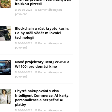
italskou pizzerii
09-05-2025
Komentáře nejsou
povolené
Blockchain a růst krypto kasin:
Co by měli vědět milovníci
technologií
06-05-2025
Komentáře nejsou
povolené
Nové projektory BenQ W5850 a
W4100i pro domácí kino
05-05-2025
Komentáře nejsou
povolené
Chytré nakupování s Visa
Intelligent Commerce: AI karty,
personalizace a bezpečné AI
platby
05-05-2025
Komentáře nejsou