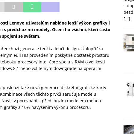
s do
bezd
[...]
sti Lenovo uživatelům nabídne lepší výkon grafiky i
ní s předchozími modely. Ocení ho všichni, kteří často
e spojení se světem.
edchozí generace tenčí a lehčí design. Úhlopříčka
litelným Full HD provedením poskytne dostatek prostoru
notebooku procesory Intel Core spolu s RAM o velikosti
dows 8.1 nebo volitelným downgrade na operační
 poslouží také nová generace diskrétní grafické karty
 Kombinace všech těchto prvků zaručuje modelu
tu. Navíc v porovnání s předchozím modelem mohou
em grafiky a 10% navýšením výkonu procesoru.