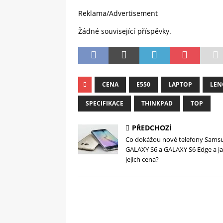
Reklama/Advertisement
Žádné související příspěvky.
CENA
E550
LAPTOP
LEN
SPECIFIKACE
THINKPAD
TOP
PŘEDCHOZÍ
Co dokážou nové telefony Sams
GALAXY S6 a GALAXY S6 Edge a ja
jejich cena?