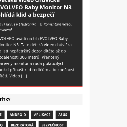
EVOLVEO Baby Monitor N3
hlídá klid a bezpečí
d IT Revue v Elektronika
Komentáře nejsou
ovolené
VOLVEO uvádí na trh EVOLVEO Baby
onitor N3. Tato dětská video chůvička
ajistí nepřetržitý dozor dítěte až do
zdálenosti 300 metrů. Přenosný
arevný monitor a řada pokročilých
unkcí přináší klid rodičům a bezpečnost
ítěti. Video
[...]
TÍTKY
E
ANDROID
APLIKACE
ASUS
NQ
BEZDRÁTOVÁ
BEZPEČNOST