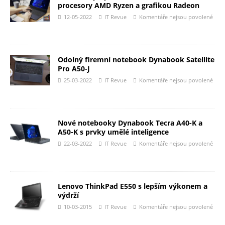
procesory AMD Ryzen a grafikou Radeon
12-05-2022
IT Revue
Komentáře nejsou povolené
Odolný firemní notebook Dynabook Satellite
Pro A50-J
25-03-2022
IT Revue
Komentáře nejsou povolené
Nové notebooky Dynabook Tecra A40-K a
A50-K s prvky umělé inteligence
22-03-2022
IT Revue
Komentáře nejsou povolené
Lenovo ThinkPad E550 s lepším výkonem a
výdrží
10-03-2015
IT Revue
Komentáře nejsou povolené