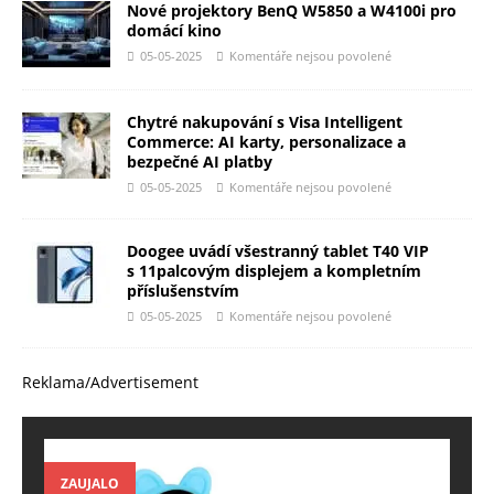
Nové projektory BenQ W5850 a W4100i pro
domácí kino
05-05-2025
Komentáře nejsou povolené
Chytré nakupování s Visa Intelligent
Commerce: AI karty, personalizace a
bezpečné AI platby
05-05-2025
Komentáře nejsou povolené
Doogee uvádí všestranný tablet T40 VIP
s 11palcovým displejem a kompletním
příslušenstvím
05-05-2025
Komentáře nejsou povolené
Reklama/Advertisement
ZAUJALO