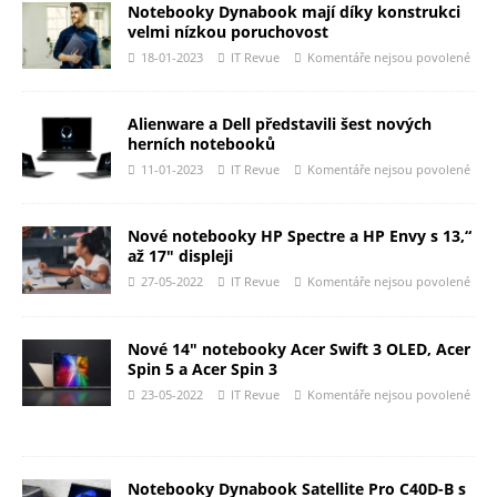
Notebooky Dynabook mají díky konstrukci
velmi nízkou poruchovost
18-01-2023
IT Revue
Komentáře nejsou povolené
Alienware a Dell představili šest nových
herních notebooků
11-01-2023
IT Revue
Komentáře nejsou povolené
Nové notebooky HP Spectre a HP Envy s 13,“
až 17″ displeji
27-05-2022
IT Revue
Komentáře nejsou povolené
Nové 14″ notebooky Acer Swift 3 OLED, Acer
Spin 5 a Acer Spin 3
23-05-2022
IT Revue
Komentáře nejsou povolené
Notebooky Dynabook Satellite Pro C40D-B s