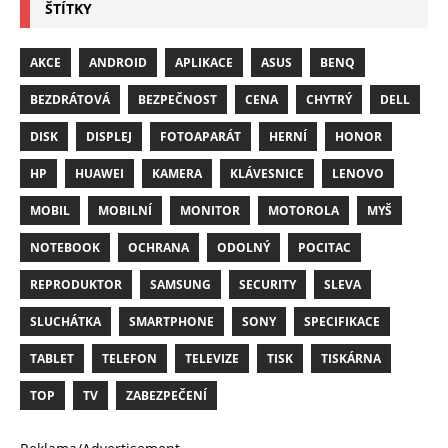
ŠTÍTKY
AKCE
ANDROID
APLIKACE
ASUS
BENQ
BEZDRÁTOVÁ
BEZPEČNOST
CENA
CHYTRÝ
DELL
DISK
DISPLEJ
FOTOAPARÁT
HERNÍ
HONOR
HP
HUAWEI
KAMERA
KLÁVESNICE
LENOVO
MOBIL
MOBILNÍ
MONITOR
MOTOROLA
MYŠ
NOTEBOOK
OCHRANA
ODOLNÝ
POCITAC
REPRODUKTOR
SAMSUNG
SECURITY
SLEVA
SLUCHÁTKA
SMARTPHONE
SONY
SPECIFIKACE
TABLET
TELEFON
TELEVIZE
TISK
TISKÁRNA
TOP
TV
ZABEZPEČENÍ