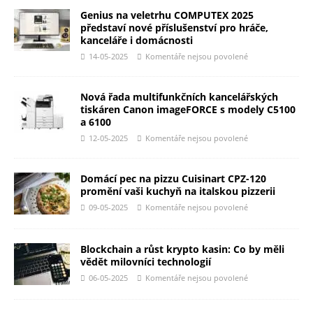
Genius na veletrhu COMPUTEX 2025
představí nové příslušenství pro hráče,
kanceláře i domácnosti
14-05-2025
Komentáře nejsou povolené
Nová řada multifunkčních kancelářských
tiskáren Canon imageFORCE s modely C5100
a 6100
12-05-2025
Komentáře nejsou povolené
Domácí pec na pizzu Cuisinart CPZ-120
promění vaši kuchyň na italskou pizzerii
09-05-2025
Komentáře nejsou povolené
Blockchain a růst krypto kasin: Co by měli
vědět milovníci technologií
06-05-2025
Komentáře nejsou povolené