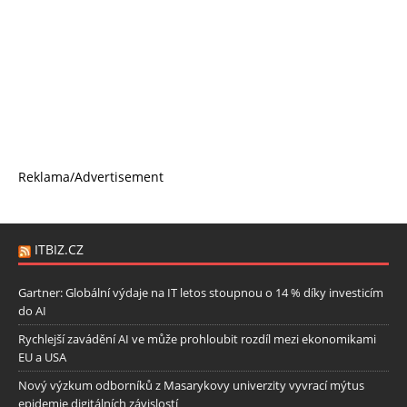
Reklama/Advertisement
ITBIZ.CZ
Gartner: Globální výdaje na IT letos stoupnou o 14 % díky investicím
do AI
Rychlejší zavádění AI ve může prohloubit rozdíl mezi ekonomikami
EU a USA
Nový výzkum odborníků z Masarykovy univerzity vyvrací mýtus
epidemie digitálních závislostí