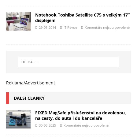
Notebook Toshiba Satellite C75 s velkým 17“
displejem
29-01-2014
IT Revue
Komentáře nejsou povolené
Reklama/Advertisement
DALŠÍ ČLÁNKY
FIXED MagSafe příslušenství na dovolenou,
na cesty, do auta i do kanceláře
30-08-2025
Komentáře nejsou povolené