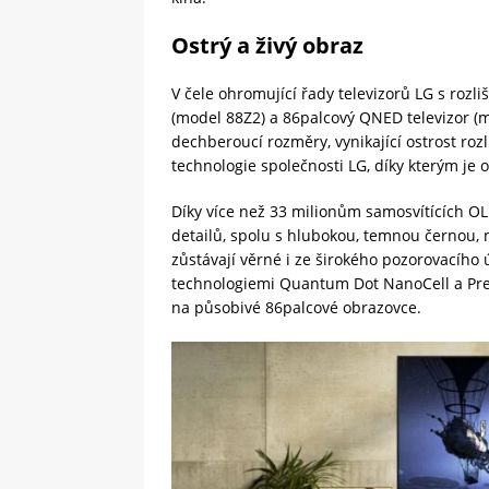
Ostrý a živý obraz
V čele ohromující řady televizorů LG s roz
(model 88Z2) a 86palcový QNED televizor (
dechberoucí rozměry, vynikající ostrost roz
technologie společnosti LG, díky kterým je o
Díky více než 33 milionům samosvítících O
detailů, spolu s hlubokou, temnou černou, 
zůstávají věrné i ze širokého pozorovacíh
technologiemi Quantum Dot NanoCell a Preci
na působivé 86palcové obrazovce.