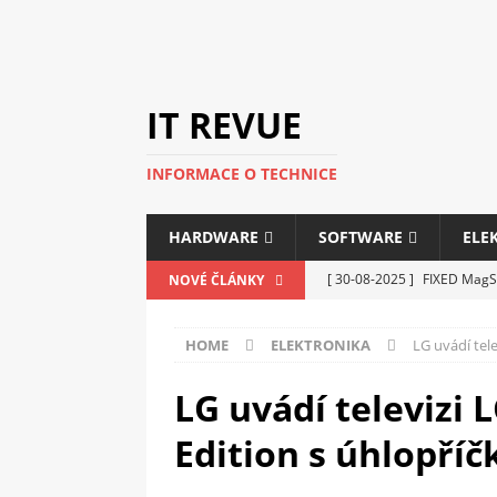
IT REVUE
INFORMACE O TECHNICE
HARDWARE
SOFTWARE
ELE
[ 30-08-2025 ]
FIXED MagSa
NOVÉ ČLÁNKY
ELEKTRONIKA
HOME
ELEKTRONIKA
LG uvádí tel
[ 14-05-2025 ]
Genius na v
kanceláře i domácnosti
LG uvádí televizi 
[ 12-05-2025 ]
Nová řada m
Edition s úhlopříč
C5100 a 6100
PERIFERI