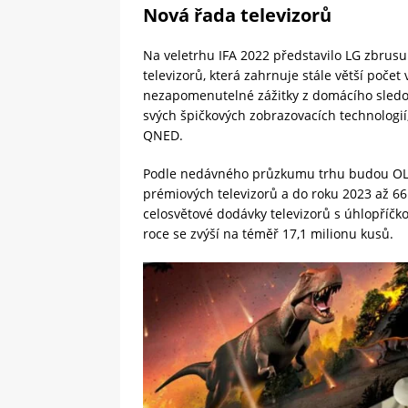
Nová řada televizorů
Na veletrhu IFA 2022 představilo LG zbrus
televizorů, která zahrnuje stále větší poče
nezapomenutelné zážitky z domácího sledo
svých špičkových zobrazovacích technologií
QNED.
Podle nedávného průzkumu trhu budou OLED
prémiových televizorů a do roku 2023 až 6
celosvětové dodávky televizorů s úhlopříčko
roce se zvýší na téměř 17,1 milionu kusů.