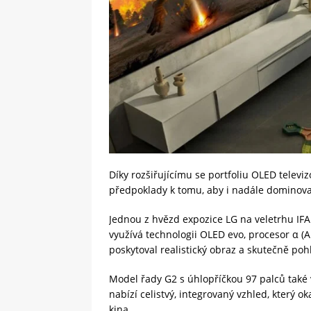
Díky rozšiřujícímu se portfoliu OLED telev
předpoklady k tomu, aby i nadále dominoval
Jednou z hvězd expozice LG na veletrhu IFA 
využívá technologii OLED evo, procesor α (A
poskytoval realistický obraz a skutečně pohlc
Model řady G2 s úhlopříčkou 97 palců také v
nabízí celistvý, integrovaný vzhled, který
kina.