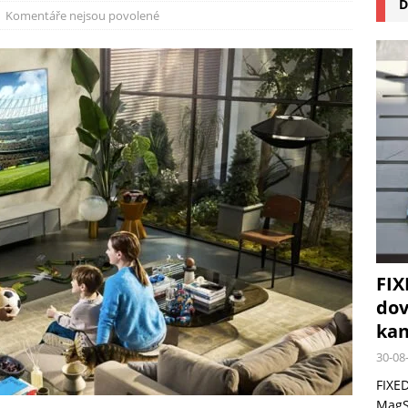
D
na pizzu Cuisinart CPZ-120 promění vaši kuchyň na italskou pizzerii
Komentáře nejsou povolené
 růst krypto kasin: Co by měli vědět milovníci technologií
FIX
dov
kan
30-08
FIXED
MagSa