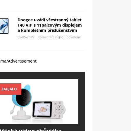
Doogee uvádí všestranný tablet
T40 VIP s 11palcovým displejem
a kompletním příslušenstvím
05-05-2025
Komentáře nejsou povolené
ama/Advertisement
ZAUJALO
Dětská video chůvička