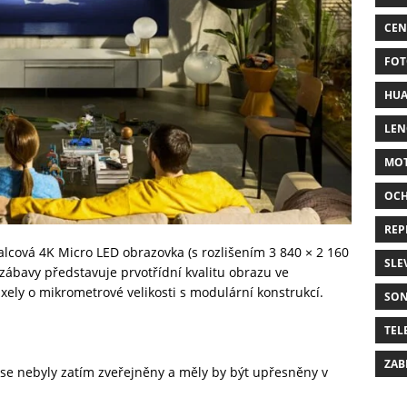
CEN
FOT
HUA
LE
MO
OC
REP
alcová 4K Micro LED obrazovka (s rozlišením 3 840 × 2 160
SLE
zábavy představuje prvotřídní kvalitu obrazu ve
xely o mikrometrové velikosti s modulární konstrukcí.
SO
TEL
ZAB
 se nebyly zatím zveřejněny a měly by být upřesněny v