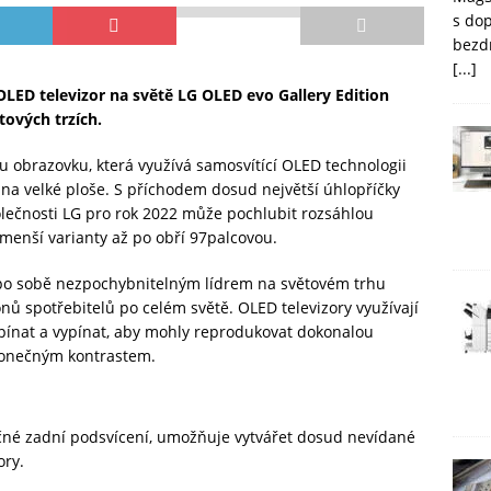
s do
bezd
[...]
 OLED televizor na světě LG OLED evo Gallery Edition
tových trzích.
 obrazovku, která využívá samosvítící OLED technologii
ní na velké ploše. S příchodem dosud největší úhlopříčky
olečnosti LG pro rok 2022 může pochlubit rozsáhlou
jmenší varianty až po obří 97palcovou.
t po sobě nezpochybnitelným lídrem na světovém trhu
onů spotřebitelů po celém světě. OLED televizory využívají
zapínat a vypínat, aby mohly reprodukovat dokonalou
ekonečným kontrastem.
čné zadní podsvícení, umožňuje vytvářet dosud nevídané
ory.