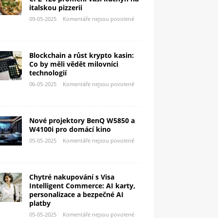
italskou pizzerii
09-05-2025
Komentáře nejsou povolené
Blockchain a růst krypto kasin:
Co by měli vědět milovníci
technologií
06-05-2025
Komentáře nejsou povolené
Nové projektory BenQ W5850 a
W4100i pro domácí kino
05-05-2025
Komentáře nejsou povolené
Chytré nakupování s Visa
Intelligent Commerce: AI karty,
personalizace a bezpečné AI
platby
05-05-2025
Komentáře nejsou povolené