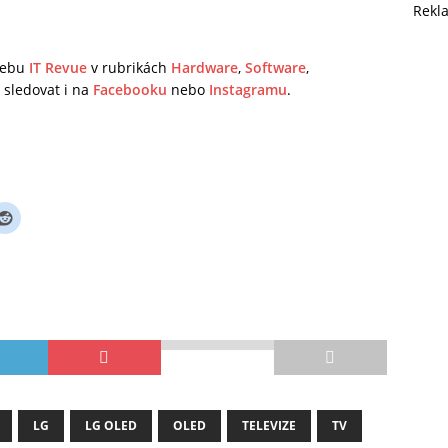
Rekl
 webu
IT Revue
v rubrikách
Hardware
,
Software
,
sledovat i na
Facebooku
nebo
Instagramu
.
LG
LG OLED
OLED
TELEVIZE
TV