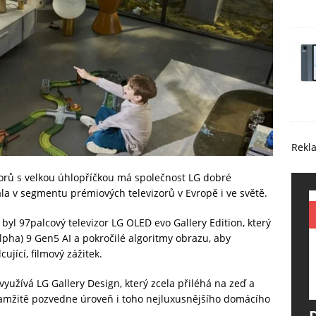
Rekl
izorů s velkou úhlopříčkou má společnost LG dobré
a v segmentu prémiových televizorů v Evropě i ve světě.
byl 97palcový televizor LG OLED evo Gallery Edition, který
lpha) 9 Gen5 AI a pokročilé algoritmy obrazu, aby
ující, filmový zážitek.
yužívá LG Gallery Design, který zcela přiléhá na zeď a
 okamžitě pozvedne úroveň i toho nejluxusnějšího domácího