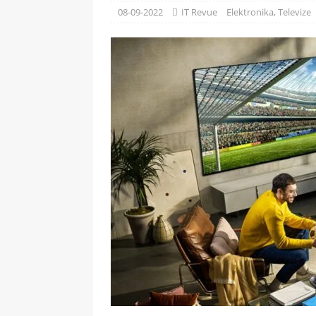
[ 09-05-2025 ]
Domácí pec 
08-09-2022
IT Revue
Elektronika
,
Televize
OSTATNÍ
[ 06-05-2025 ]
Blockchain a
SOFTWARE