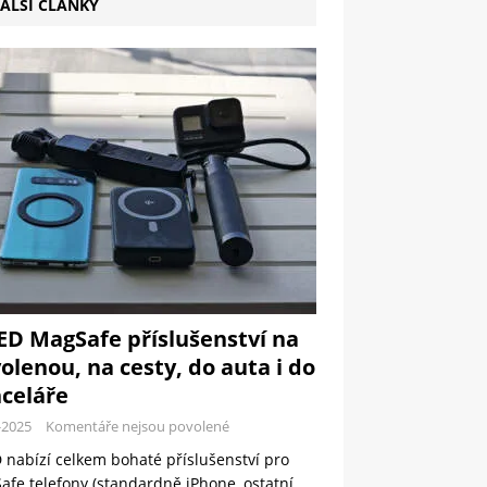
ALŠÍ ČLÁNKY
ED MagSafe příslušenství na
olenou, na cesty, do auta i do
celáře
-2025
Komentáře nejsou povolené
 nabízí celkem bohaté příslušenství pro
fe telefony (standardně iPhone, ostatní