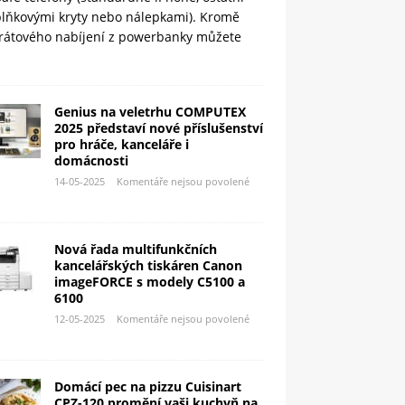
plňkovými kryty nebo nálepkami). Kromě
rátového nabíjení z powerbanky můžete
Genius na veletrhu COMPUTEX
2025 představí nové příslušenství
pro hráče, kanceláře i
domácnosti
14-05-2025
Komentáře nejsou povolené
Nová řada multifunkčních
kancelářských tiskáren Canon
imageFORCE s modely C5100 a
6100
12-05-2025
Komentáře nejsou povolené
Domácí pec na pizzu Cuisinart
CPZ-120 promění vaši kuchyň na