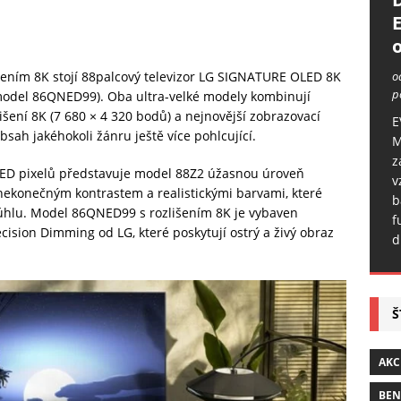
o
o
lišením 8K stojí 88palcový televizor LG SIGNATURE OLED 8K
p
model 86QNED99). Oba ultra-velké modely kombinují
lišení 8K (7 680 × 4 320 bodů) a nejnovější zobrazovací
E
bsah jakéhokoli žánru ještě více pohlcující.
M
z
LED pixelů představuje model 88Z2 úžasnou úroveň
v
nekonečným kontrastem a realistickými barvami, které
b
o úhlu. Model 86QNED99 s rozlišením 8K je vybaven
f
sion Dimming od LG, které poskytují ostrý a živý obraz
d
Š
AKC
BE