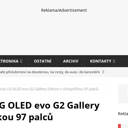
Reklama/Advertisement
KTRONIKA
OSTATNÍ
ARCHIV
KONTAKTY
fe příslušenství na dovolenou, na cesty, do auta i do kanceláře
evizi LG OLED evo G2 Gallery Edition s úhlopříčkou 97 palců
eletrhu COMPUTEX 2025 představí nové příslušenství pro hráče,
HARDWARE
LG OLED evo G2 Gallery
ultifunkčních kancelářských tiskáren Canon imageFORCE s modely
kou 97 palců
Rekl
E