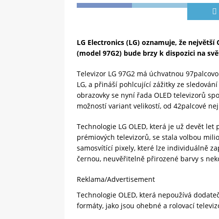
LG Electronics (LG) oznamuje, že největší
(model 97G2) bude brzy k dispozici na svě
Televizor LG 97G2 má úchvatnou 97palcovou
LG, a přináší pohlcující zážitky ze sledová
obrazovky se nyní řada OLED televizorů sp
možností variant velikostí, od 42palcové ne
Technologie LG OLED, která je už devět le
prémiových televizorů, se stala volbou mili
samosvítící pixely, které lze individuálně 
černou, neuvěřitelně přirozené barvy s n
Reklama/Advertisement
Technologie OLED, která nepoužívá dodate
formáty, jako jsou ohebné a rolovací televiz