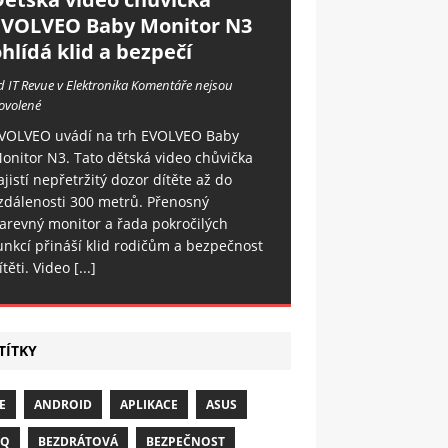
EVOLVEO Baby Monitor N3
hlídá klid a bezpečí
d IT Revue v Elektronika
Komentáře nejsou
ovolené
VOLVEO uvádí na trh EVOLVEO Baby
onitor N3. Tato dětská video chůvička
ajistí nepřetržitý dozor dítěte až do
zdálenosti 300 metrů. Přenosný
arevný monitor a řada pokročilých
unkcí přináší klid rodičům a bezpečnost
ítěti. Video
[...]
TÍTKY
E
ANDROID
APLIKACE
ASUS
NQ
BEZDRÁTOVÁ
BEZPEČNOST