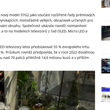
u nový model 97G2 jako součást rozšířené řady prémiových
t vynikajících, mimořádně velkých, obrazovek určených pro
vání obsahu. Společnost ukázala rovněž rozmanitost
, a to na modelech televizorů z řad OLED, Micro LED a
 televizory letos představovat 55 % evropského trhu
6 %. Průzkum rovněž předpovídá, že v roce 2022 dosáhnou
u nad 70 palců přibližně 14,9 milionu kusů a v příštím