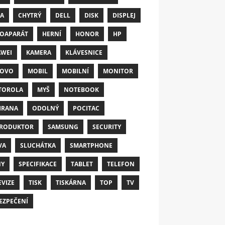
A
CHYTRÝ
DELL
DISK
DISPLEJ
OAPARÁT
HERNÍ
HONOR
HP
WEI
KAMERA
KLÁVESNICE
NOVO
MOBIL
MOBILNÍ
MONITOR
TOROLA
MYŠ
NOTEBOOK
HRANA
ODOLNÝ
POCITAC
RODUKTOR
SAMSUNG
SECURITY
VA
SLUCHÁTKA
SMARTPHONE
NY
SPECIFIKACE
TABLET
TELEFON
EVIZE
TISK
TISKÁRNA
TOP
TV
EZPEČENÍ