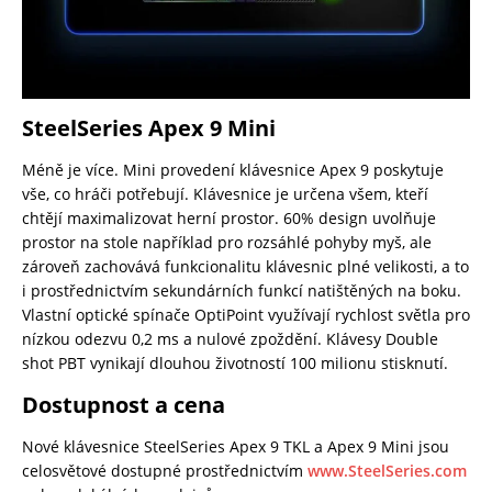
SteelSeries Apex 9 Mini
Méně je více. Mini provedení klávesnice Apex 9 poskytuje
vše, co hráči potřebují. Klávesnice je určena všem, kteří
chtějí maximalizovat herní prostor. 60% design uvolňuje
prostor na stole například pro rozsáhlé pohyby myš, ale
zároveň zachovává funkcionalitu klávesnic plné velikosti, a to
i prostřednictvím sekundárních funkcí natištěných na boku.
Vlastní optické spínače OptiPoint využívají rychlost světla pro
nízkou odezvu 0,2 ms a nulové zpoždění. Klávesy Double
shot PBT vynikají dlouhou životností 100 milionu stisknutí.
Dostupnost a cena
Nové klávesnice SteelSeries Apex 9 TKL a Apex 9 Mini jsou
celosvětové dostupné prostřednictvím
www.SteelSeries.com