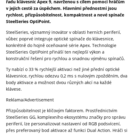
řadu klávesnic Apex 9, navrženou s cílem pomoci hráčům
v jejich cestě za úspěchem. Hlavními přednostmi jsou
rychlost, přizpůsobitelnost, kompaktnost a nové spínače
SteelSeries OptiPoint.
SteelSeries, významný inovátor v oblasti herních periferií,
vůbec poprvé integruje optické spínače do klávesnice,
konkrétně do hojně oceňované série Apex. Technologie
SteelSeries OptiPoint přináší ten nejlepší výkon a
konstrukční řešení pro rychlou a snadnou výměnu spínačů.
Ty nabízí o 33 % rychlejší aktivaci než jiné přední optické
klávesnice, rychlou odezvu 0,2 ms s nulovým zpožděním, dva
body aktivace a možnost dvou různých akcí na každé
klávese.
Reklama/Advertisement
Přizpůsobitelnost je klíčovým faktorem. Prostřednictvím
SteelSeries GG, komplexního ekosystému značky pro správu
periferií, lze personalizovat nastavení od RGB podsvícení,
přes preferovaný bod aktivace až funkci Dual Action. Hráči si