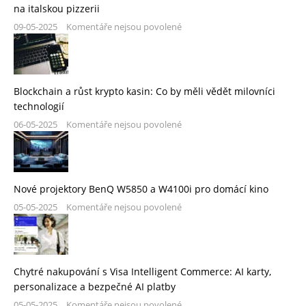
na italskou pizzerii
09-05-2025
Komentáře nejsou povolené
Blockchain a růst krypto kasin: Co by měli vědět milovníci
technologií
06-05-2025
Komentáře nejsou povolené
Nové projektory BenQ W5850 a W4100i pro domácí kino
05-05-2025
Komentáře nejsou povolené
Chytré nakupování s Visa Intelligent Commerce: AI karty,
personalizace a bezpečné AI platby
05-05-2025
Komentáře nejsou povolené