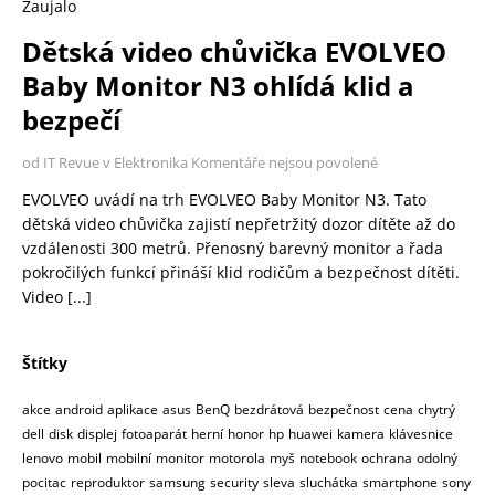
Zaujalo
Dětská video chůvička EVOLVEO
Baby Monitor N3 ohlídá klid a
bezpečí
od IT Revue v Elektronika
Komentáře nejsou povolené
EVOLVEO uvádí na trh EVOLVEO Baby Monitor N3. Tato
dětská video chůvička zajistí nepřetržitý dozor dítěte až do
vzdálenosti 300 metrů. Přenosný barevný monitor a řada
pokročilých funkcí přináší klid rodičům a bezpečnost dítěti.
Video
[...]
Štítky
akce
android
aplikace
asus
BenQ
bezdrátová
bezpečnost
cena
chytrý
dell
disk
displej
fotoaparát
herní
honor
hp
huawei
kamera
klávesnice
lenovo
mobil
mobilní
monitor
motorola
myš
notebook
ochrana
odolný
pocitac
reproduktor
samsung
security
sleva
sluchátka
smartphone
sony