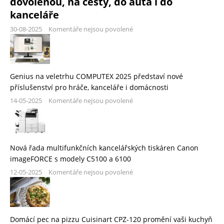
dovolenou, na cesty, do auta i do
kanceláře
30-08-2025
Komentáře nejsou povolené
Genius na veletrhu COMPUTEX 2025 představí nové
příslušenství pro hráče, kanceláře i domácnosti
14-05-2025
Komentáře nejsou povolené
Nová řada multifunkčních kancelářských tiskáren Canon
imageFORCE s modely C5100 a 6100
12-05-2025
Komentáře nejsou povolené
Domácí pec na pizzu Cuisinart CPZ-120 promění vaši kuchyň