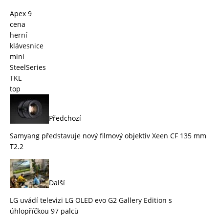
Apex 9
cena
herní
klávesnice
mini
SteelSeries
TKL
top
Předchozí
Samyang představuje nový filmový objektiv Xeen CF 135 mm
T2.2
Další
LG uvádí televizi LG OLED evo G2 Gallery Edition s
úhlopříčkou 97 palců