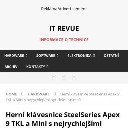
Reklama/Advertisement
IT REVUE
INFORMACE O TECHNICE
HARDWARE
SOFTWARE
ELEKTRONIKA
OSTATNÍ
ARCHIV
KONTAKTY
HOME
HARDWARE
Herní klávesnice SteelSeries Apex 9
TKL a Mini s nejrychlejšími optickými snímači
Herní klávesnice SteelSeries Apex
9 TKL a Mini s nejrychlejšími