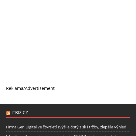
Reklama/Advertisement
ITBIZ.CZ
Firma Gen Digital ve čtvrtletí zvýšila čistý zisk i tržby, zlepšila výhled