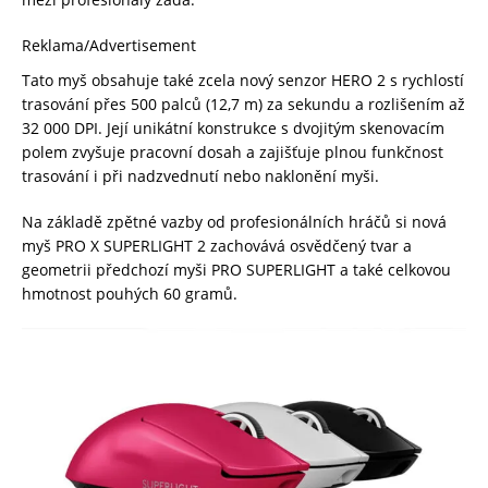
Reklama/Advertisement
Tato myš obsahuje také zcela nový senzor HERO 2 s rychlostí
trasování přes 500 palců (12,7 m) za sekundu a rozlišením až
32 000 DPI. Její unikátní konstrukce s dvojitým skenovacím
polem zvyšuje pracovní dosah a zajišťuje plnou funkčnost
trasování i při nadzvednutí nebo naklonění myši.
Na základě zpětné vazby od profesionálních hráčů si nová
myš PRO X SUPERLIGHT 2 zachovává osvědčený tvar a
geometrii předchozí myši PRO SUPERLIGHT a také celkovou
hmotnost pouhých 60 gramů.