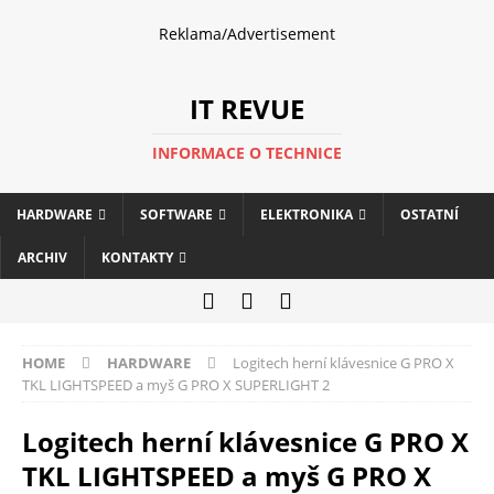
Reklama/Advertisement
IT REVUE
INFORMACE O TECHNICE
HARDWARE
SOFTWARE
ELEKTRONIKA
OSTATNÍ
ARCHIV
KONTAKTY
HOME
HARDWARE
Logitech herní klávesnice G PRO X
TKL LIGHTSPEED a myš G PRO X SUPERLIGHT 2
Logitech herní klávesnice G PRO X
TKL LIGHTSPEED a myš G PRO X