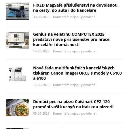
FIXED MagSafe příslušenství na dovolenou,
na cesty, do auta i do kanceláře
30-08-2025
Komentáře nejsou povolené
Genius na veletrhu COMPUTEX 2025
představí nové příslušenství pro hráče,
kanceláře i domácnosti
14-05-2025
Komentáře nejsou povolené
Nová řada multifunkčních kancelářských
tiskáren Canon imageFORCE s modely C5100
a 6100
12-05-2025
Komentáře nejsou povolené
Domácí pec na pizzu Cuisinart CPZ-120
promění vaši kuchyň na italskou pizzerii
09-05-2025
Komentáře nejsou povolené