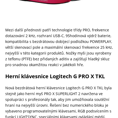
Mezi další přednosti patří technologie třídy PRO, frekvence
dotazování 2 kHz, rozhraní USB-C, 95hodinová výdrž baterie,
kompatibilita s bezdrátovou dobíjecí podložkou POWERPLAY,
větší skenovací pole a maximální skenovací frekvence 25 kHz,
nejvyšší v této kategorii produktů. Nožky myši jsou vyrobeny
z teflonu (PTFE) bez přidaných aditiv a zajišťují hladký skluz
pro snadnou okamžitou reakci v jakékoli hře.
Herní klávesnice Logitech G PRO X TKL
Nová bezdrátová herní klávesnice Logitech G PRO X TKL byla
stejně jako herní myš PRO X SUPERLIGHT 2 navržena ve
spolupráci s profesionály tak, aby jim umožňovala soutěžní
hraní na nejvyšší úrovni. Řešení bez numerického bloku je
vybaveno programovatelnými klávesami, RGB podsvícením s
funkcí LIGHTSYNC, speciálními klávesami ovládání médií,