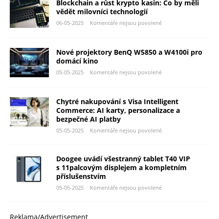
Blockchain a růst krypto kasin: Co by měli
vědět milovníci technologií
06-05-2025
Komentáře nejsou povolené
Nové projektory BenQ W5850 a W4100i pro
domácí kino
05-05-2025
Komentáře nejsou povolené
Chytré nakupování s Visa Intelligent
Commerce: AI karty, personalizace a
bezpečné AI platby
05-05-2025
Komentáře nejsou povolené
Doogee uvádí všestranný tablet T40 VIP
s 11palcovým displejem a kompletním
příslušenstvím
05-05-2025
Komentáře nejsou povolené
Reklama/Advertisement