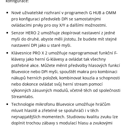
konfigurace:
Nové uživatelské rozhraní v programech G HUB a OMM
pro konfiguraci předvoleb DPI se samostatnými
ovládacími prvky pro osy X/Y a dalšími možnostmi.
Senzor HERO 2 umožňuje zkopírovat nastavení z jedné
myši do druhé, abyste měli jistotu, že budete mít stejné
nastavení DPI jako u staré myši.
Klávesnice PRO X 2 umožňuje naprogramovat funkční F-
klávesy jako herní G-klávesy a ovládat tak všechny
potřebné akce. Můžete měnit předvolby hlasových funkcí
Bluevoice nebo DPI myši, spouštět makra pro kombinaci
nákupů herních položek, kombinovat kouzla a schopnosti
nebo dokonce ovládat svůj herní stream pomocí
výkonných zásuvných modulů, včetně těch od společnosti
Streamlabs.
Technologie mikrofonu Bluevoice umožňuje hráčům
mluvit hlasitě a zřetelně se spoluhráči i v těch
nejnapjatějších momentech. Studiovou kvalitu zvuku lze
doplnit trochou zábavy s modulací hlasu a zvukovými