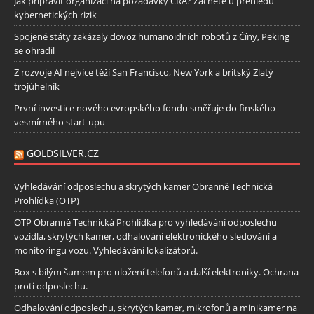
Jak připravit organizaci na požadavky CRA? Začněte u přehledu
kybernetických rizik
Spojené státy zakázaly dovoz humanoidních robotů z Číny, Peking
se ohradil
Z rozvoje AI nejvíce těží San Francisco, New York a britský Zlatý
trojúhelník
První investice nového evropského fondu směřuje do finského
vesmírného start-upu
GOLDSILVER.CZ
Vyhledávání odposlechu a skrytých kamer Obranně Technická
Prohlídka (OTP)
OTP Obranně Technická Prohlídka pro vyhledávání odposlechu
vozidla, skrytých kamer, odhalování elektronického sledování a
monitoringu vozu. Vyhledávání lokalizátorů.
Box s bílým šumem pro uložení telefonů a další elektroniky. Ochrana
proti odposlechu.
Odhalování odposlechu, skrytých kamer, mikrofonů a minikamer na