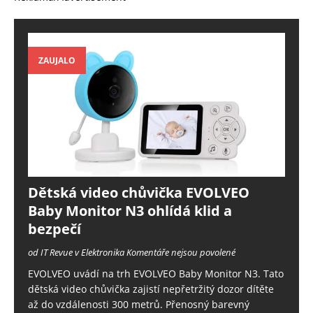
ZAUJALO
Dětská video chůvička EVOLVEO
Baby Monitor N3 ohlídá klid a
bezpečí
od IT Revue v Elektronika
Komentáře nejsou povolené
EVOLVEO uvádí na trh EVOLVEO Baby Monitor N3. Tato
dětská video chůvička zajistí nepřetržitý dozor dítěte
až do vzdálenosti 300 metrů. Přenosný barevný