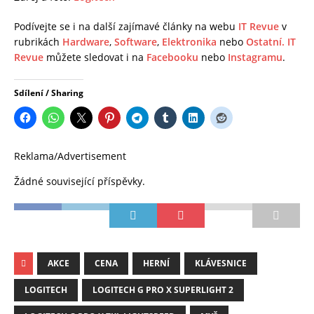
Podívejte se i na další zajímavé články na webu
IT Revue
v
rubrikách
Hardware
,
Software
,
Elektronika
nebo
Ostatní.
IT
Revue
můžete sledovat i na
Facebooku
nebo
Instagramu
.
Sdílení / Sharing
Reklama/Advertisement
Žádné související příspěvky.
AKCE
CENA
HERNÍ
KLÁVESNICE
LOGITECH
LOGITECH G PRO X SUPERLIGHT 2