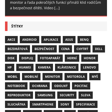
monitor a řada pokročilých funkcí přináší klid rodičům
a bezpečnost dítěti. Video
[...]
ŠTÍTKY
AKCE
ANDROID
APLIKACE
ASUS
BENQ
BEZDRÁTOVÁ
BEZPEČNOST
CENA
CHYTRÝ
DELL
DISK
DISPLEJ
FOTOAPARÁT
HERNÍ
HONOR
HP
HUAWEI
KAMERA
KLÁVESNICE
LENOVO
MOBIL
MOBILNÍ
MONITOR
MOTOROLA
MYŠ
NOTEBOOK
OCHRANA
ODOLNÝ
POCITAC
REPRODUKTOR
SAMSUNG
SECURITY
SLEVA
SLUCHÁTKA
SMARTPHONE
SONY
SPECIFIKACE