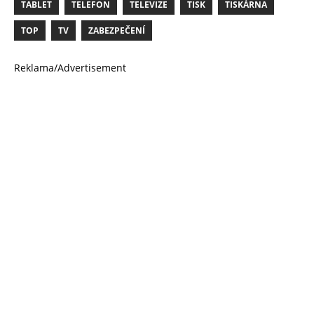
TABLET
TELEFON
TELEVIZE
TISK
TISKÁRNA
TOP
TV
ZABEZPEČENÍ
Reklama/Advertisement