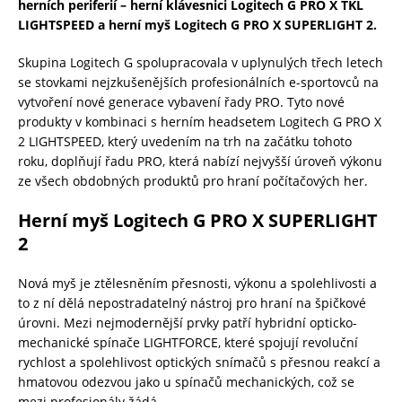
herních periferií – herní klávesnici Logitech G PRO X TKL
LIGHTSPEED a herní myš Logitech G PRO X SUPERLIGHT 2.
Skupina Logitech G spolupracovala v uplynulých třech letech
se stovkami nejzkušenějších profesionálních e-sportovců na
vytvoření nové generace vybavení řady PRO. Tyto nové
produkty v kombinaci s herním headsetem Logitech G PRO X
2 LIGHTSPEED, který uvedením na trh na začátku tohoto
roku, doplňují řadu PRO, která nabízí nejvyšší úroveň výkonu
ze všech obdobných produktů pro hraní počítačových her.
Herní myš Logitech G PRO X SUPERLIGHT
2
Nová myš je ztělesněním přesnosti, výkonu a spolehlivosti a
to z ní dělá nepostradatelný nástroj pro hraní na špičkové
úrovni. Mezi nejmodernější prvky patří hybridní opticko-
mechanické spínače LIGHTFORCE, které spojují revoluční
rychlost a spolehlivost optických snímačů s přesnou reakcí a
hmatovou odezvou jako u spínačů mechanických, což se
mezi profesionály žádá.