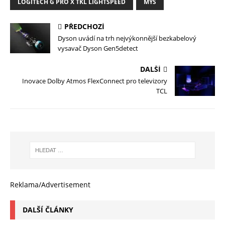
LOGITECH G PRO X TKL LIGHTSPEED
MYŠ
PŘEDCHOZÍ
Dyson uvádí na trh nejvýkonnější bezkabelový
vysavač Dyson Gen5detect
DALŠÍ
Inovace Dolby Atmos FlexConnect pro televizory
TCL
Reklama/Advertisement
DALŠÍ ČLÁNKY