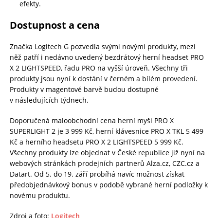
efekty.
Dostupnost a c
ena
Značka Logitech G pozvedla svými novými produkty, mezi
něž patří i nedávno uvedený bezdrátový herní headset PRO
X 2 LIGHTSPEED, řadu PRO na vyšší úroveň. Všechny tři
produkty jsou nyní k dostání v černém a bílém provedení.
Produkty v magentové barvě budou dostupné
v následujících týdnech.
Doporučená maloobchodní cena herní myši PRO X
SUPERLIGHT 2 je 3 999 Kč, herní klávesnice PRO X TKL 5 499
Kč a herního headsetu PRO X 2 LIGHTSPEED 5 999 Kč.
Všechny produkty lze objednat v České republice již nyní na
webových stránkách prodejních partnerů Alza.cz, CZC.cz a
Datart. Od 5. do 19. září probíhá navíc možnost získat
předobjednávkový bonus v podobě vybrané herní podložky k
novému produktu.
Zdroj a foto:
Logitech