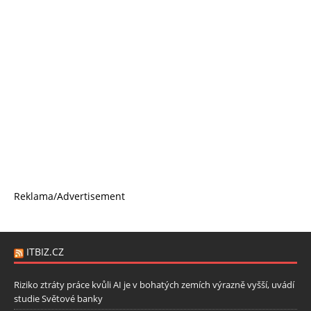
Reklama/Advertisement
ITBIZ.CZ
Riziko ztráty práce kvůli AI je v bohatých zemích výrazně vyšší, uvádí
studie Světové banky