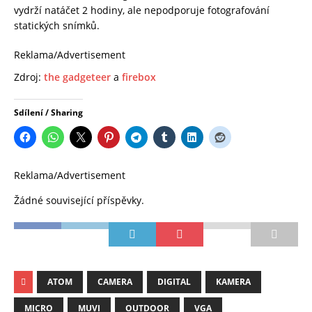
vydrží natáčet 2 hodiny, ale nepodporuje fotografování
statických snímků.
Reklama/Advertisement
Zdroj:
the gadgeteer
a
firebox
Sdílení / Sharing
Reklama/Advertisement
Žádné související příspěvky.
ATOM
CAMERA
DIGITAL
KAMERA
MICRO
MUVI
OUTDOOR
VGA