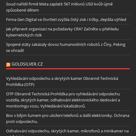
Soud nařídil firmě Meta zaplatit 567 milionů USD kvůli újmě
způsobené dětem
Firma Gen Digital ve čtvrtletí zvýšila čistý zisk i tržby, zlepšila výhled
Jak připravit organizaci na požadavky CRA? Začněte u přehledu
kybernetických rizik
Spojené státy zakázaly dovoz humanoidních robotů z Číny, Peking
se ohradil
GOLDSILVER.CZ
Vyhledávání odposlechu a skrytých kamer Obranně Technická
Prohlídka (OTP)
OTP Obranně Technická Prohlídka pro vyhledávání odposlechu
vozidla, skrytých kamer, odhalování elektronického sledování a
monitoringu vozu. Vyhledávání lokalizátorů.
Box s bílým šumem pro uložení telefonů a další elektroniky. Ochrana
proti odposlechu.
Odhalování odposlechu, skrytých kamer, mikrofonů a minikamer na