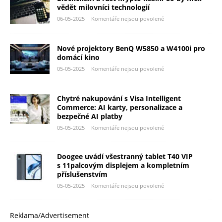
vědět milovníci technologií
06-05-2025
Komentáře nejsou povolené
Nové projektory BenQ W5850 a W4100i pro
domácí kino
05-05-2025
Komentáře nejsou povolené
Chytré nakupování s Visa Intelligent
Commerce: AI karty, personalizace a
bezpečné AI platby
05-05-2025
Komentáře nejsou povolené
Doogee uvádí všestranný tablet T40 VIP
s 11palcovým displejem a kompletním
příslušenstvím
05-05-2025
Komentáře nejsou povolené
Reklama/Advertisement