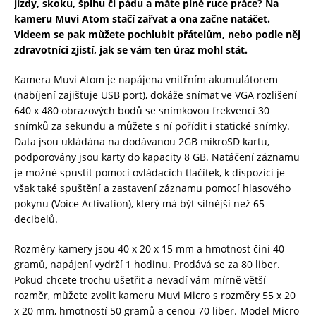
jízdy, skoku, šplhu či pádu a máte plné ruce práce? Na
kameru Muvi Atom stačí zařvat a ona začne natáčet.
Videem se pak můžete pochlubit přátelům, nebo podle něj
zdravotníci zjistí, jak se vám ten úraz mohl stát.
Kamera Muvi Atom je napájena vnitřním akumulátorem
(nabíjení zajišťuje USB port), dokáže snímat ve VGA rozlišení
640 x 480 obrazových bodů se snímkovou frekvencí 30
snímků za sekundu a můžete s ní pořídit i statické snímky.
Data jsou ukládána na dodávanou 2GB mikroSD kartu,
podporovány jsou karty do kapacity 8 GB. Natáčení záznamu
je možné spustit pomocí ovládacích tlačítek, k dispozici je
však také spuštění a zastavení záznamu pomocí hlasového
pokynu (Voice Activation), který má být silnější než 65
decibelů.
Rozměry kamery jsou 40 x 20 x 15 mm a hmotnost činí 40
gramů, napájení vydrží 1 hodinu. Prodává se za 80 liber.
Pokud chcete trochu ušetřit a nevadí vám mírně větší
rozměr, můžete zvolit kameru Muvi Micro s rozměry 55 x 20
x 20 mm, hmotností 50 gramů a cenou 70 liber. Model Micro