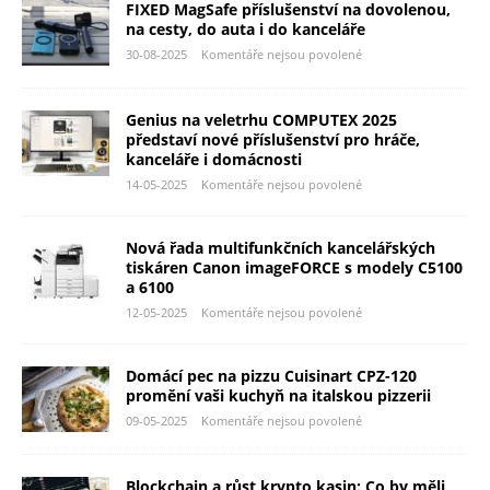
FIXED MagSafe příslušenství na dovolenou,
na cesty, do auta i do kanceláře
30-08-2025
Komentáře nejsou povolené
Genius na veletrhu COMPUTEX 2025
představí nové příslušenství pro hráče,
kanceláře i domácnosti
14-05-2025
Komentáře nejsou povolené
Nová řada multifunkčních kancelářských
tiskáren Canon imageFORCE s modely C5100
a 6100
12-05-2025
Komentáře nejsou povolené
Domácí pec na pizzu Cuisinart CPZ-120
promění vaši kuchyň na italskou pizzerii
09-05-2025
Komentáře nejsou povolené
Blockchain a růst krypto kasin: Co by měli