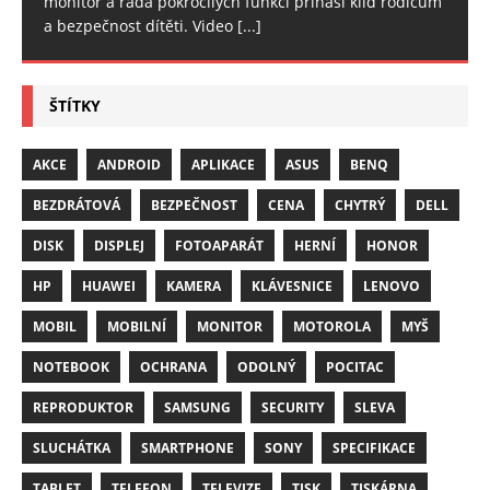
monitor a řada pokročilých funkcí přináší klid rodičům
a bezpečnost dítěti. Video
[...]
ŠTÍTKY
AKCE
ANDROID
APLIKACE
ASUS
BENQ
BEZDRÁTOVÁ
BEZPEČNOST
CENA
CHYTRÝ
DELL
DISK
DISPLEJ
FOTOAPARÁT
HERNÍ
HONOR
HP
HUAWEI
KAMERA
KLÁVESNICE
LENOVO
MOBIL
MOBILNÍ
MONITOR
MOTOROLA
MYŠ
NOTEBOOK
OCHRANA
ODOLNÝ
POCITAC
REPRODUKTOR
SAMSUNG
SECURITY
SLEVA
SLUCHÁTKA
SMARTPHONE
SONY
SPECIFIKACE
TABLET
TELEFON
TELEVIZE
TISK
TISKÁRNA