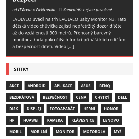
od IT Revue v Elektronika
Komentáře nejsou povolené
EVOLVEO uvádí na trh EVOLVEO Baby Monitor N3. Tato
dětská video chůvička zajistí nepřetržitý dozor dítěte
až do vzdálenosti 300 metrů. Přenosný barevný
monitor a řada pokročilých funkcí přináší klid rodičům
a bezpečnost dítěti. Video
[...]
ŠTÍTKY
AKCE
ANDROID
APLIKACE
ASUS
BENQ
BEZDRÁTOVÁ
BEZPEČNOST
CENA
CHYTRÝ
DELL
DISK
DISPLEJ
FOTOAPARÁT
HERNÍ
HONOR
HP
HUAWEI
KAMERA
KLÁVESNICE
LENOVO
MOBIL
MOBILNÍ
MONITOR
MOTOROLA
MYŠ