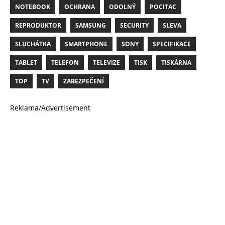
NOTEBOOK
OCHRANA
ODOLNÝ
POCITAC
REPRODUKTOR
SAMSUNG
SECURITY
SLEVA
SLUCHÁTKA
SMARTPHONE
SONY
SPECIFIKACE
TABLET
TELEFON
TELEVIZE
TISK
TISKÁRNA
TOP
TV
ZABEZPEČENÍ
Reklama/Advertisement