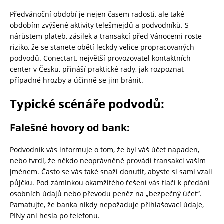
Předvánoční období je nejen časem radosti, ale také
obdobím zvýšené aktivity telešmejdů a podvodníků. S
nárůstem plateb, zásilek a transakcí před Vánocemi roste
riziko, že se stanete obětí leckdy velice propracovaných
podvodů. Conectart, největší provozovatel kontaktních
center v Česku, přináší praktické rady, jak rozpoznat
případné hrozby a účinně se jim bránit.
Typické scénáře podvodů:
Falešné hovory od bank:
Podvodník vás informuje o tom, že byl váš účet napaden,
nebo tvrdí, že někdo neoprávněně provádí transakci vaším
jménem. Často se vás také snaží donutit, abyste si sami vzali
půjčku. Pod záminkou okamžitého řešení vás tlačí k předání
osobních údajů nebo převodu peněz na „bezpečný účet“.
Pamatujte, že banka nikdy nepožaduje přihlašovací údaje,
PINy ani hesla po telefonu.