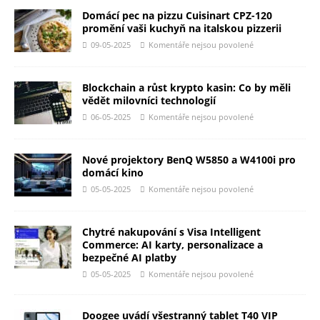
Domácí pec na pizzu Cuisinart CPZ-120
promění vaši kuchyň na italskou pizzerii
09-05-2025
Komentáře nejsou povolené
Blockchain a růst krypto kasin: Co by měli
vědět milovníci technologií
06-05-2025
Komentáře nejsou povolené
Nové projektory BenQ W5850 a W4100i pro
domácí kino
05-05-2025
Komentáře nejsou povolené
Chytré nakupování s Visa Intelligent
Commerce: AI karty, personalizace a
bezpečné AI platby
05-05-2025
Komentáře nejsou povolené
Doogee uvádí všestranný tablet T40 VIP