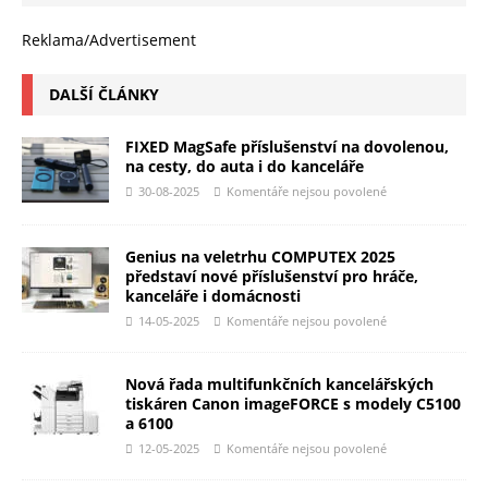
Reklama/Advertisement
DALŠÍ ČLÁNKY
FIXED MagSafe příslušenství na dovolenou,
na cesty, do auta i do kanceláře
30-08-2025
Komentáře nejsou povolené
Genius na veletrhu COMPUTEX 2025
představí nové příslušenství pro hráče,
kanceláře i domácnosti
14-05-2025
Komentáře nejsou povolené
Nová řada multifunkčních kancelářských
tiskáren Canon imageFORCE s modely C5100
a 6100
12-05-2025
Komentáře nejsou povolené