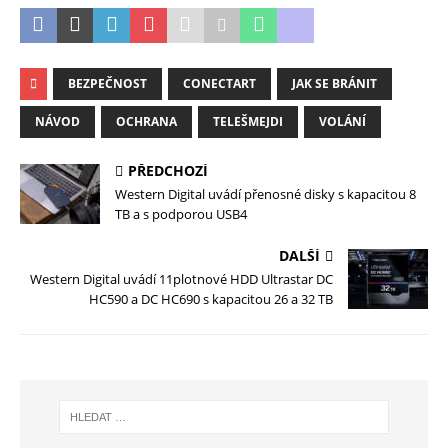
BEZPEČNOST
CONECTART
JAK SE BRÁNIT
NÁVOD
OCHRANA
TELEŠMEJDI
VOLÁNÍ
PŘEDCHOZÍ
Western Digital uvádí přenosné disky s kapacitou 8
TB a s podporou USB4
DALŠÍ
Western Digital uvádí 11plotnové HDD Ultrastar DC
HC590 a DC HC690 s kapacitou 26 a 32 TB