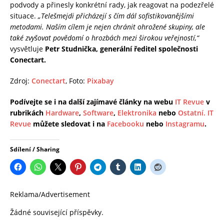
podvody a přinesly konkrétní rady, jak reagovat na podezřelé
situace.
„Telešmejdi přicházejí s čím dál sofistikovanějšími
metodami. Naším cílem je nejen chránit ohrožené skupiny, ale
také zvyšovat povědomí o hrozbách mezi širokou veřejností,“
vysvětluje
Petr Studnička, generální ředitel společnosti
Conectart.
Zdroj:
Conectart
, Foto:
Pixabay
Podívejte se i na další zajímavé články na webu
IT Revue
v
rubrikách
Hardware
,
Software
,
Elektronika
nebo
Ostatní.
IT
Revue
můžete sledovat i na
Facebooku
nebo
Instagramu
.
Sdílení / Sharing
Reklama/Advertisement
Žádné související příspěvky.