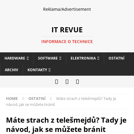
Reklama/Advertisement
IT REVUE
INFORMACE O TECHNICE
HARDWARE
SOFTWARE
ELEKTRONIKA
OSTATNÍ
ARCHIV
KONTAKTY
HOME
OSTATNÍ
Máte strach z telešmejdů? Tady je
návod, jak se můžete bránit
Máte strach z telešmejdů? Tady je
návod, jak se můžete bránit