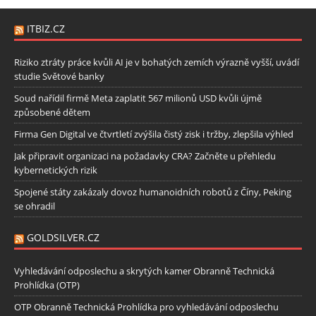
ITBIZ.CZ
Riziko ztráty práce kvůli AI je v bohatých zemích výrazně vyšší, uvádí
studie Světové banky
Soud nařídil firmě Meta zaplatit 567 milionů USD kvůli újmě
způsobené dětem
Firma Gen Digital ve čtvrtletí zvýšila čistý zisk i tržby, zlepšila výhled
Jak připravit organizaci na požadavky CRA? Začněte u přehledu
kybernetických rizik
Spojené státy zakázaly dovoz humanoidních robotů z Číny, Peking
se ohradil
GOLDSILVER.CZ
Vyhledávání odposlechu a skrytých kamer Obranně Technická
Prohlídka (OTP)
OTP Obranně Technická Prohlídka pro vyhledávání odposlechu