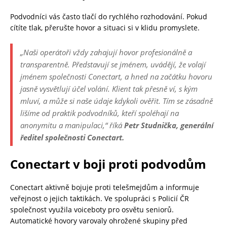
Podvodníci vás často tlačí do rychlého rozhodování. Pokud
cítíte tlak, přerušte hovor a situaci si v klidu promyslete.
„Naši operátoři vždy zahajují hovor profesionálně a
transparentně. Představují se jménem, uvádějí, že volají
jménem společnosti Conectart, a hned na začátku hovoru
jasně vysvětlují účel volání. Klient tak přesně ví, s kým
mluví, a může si naše údaje kdykoli ověřit. Tím se zásadně
lišíme od praktik podvodníků, kteří spoléhají na
anonymitu a manipulaci,“
říká
Petr Studnička, generální
ředitel společnosti Conectart.
Conectart v boji proti podvodům
Conectart aktivně bojuje proti telešmejdům a informuje
veřejnost o jejich taktikách. Ve spolupráci s Policií ČR
společnost využila voiceboty pro osvětu seniorů.
Automatické hovory varovaly ohrožené skupiny před