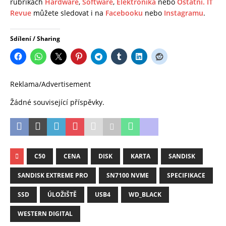
rubrikách
Hardware
,
Software
,
Elektronika
nebo
Ostatní.
IT
Revue
můžete sledovat i na
Facebooku
nebo
Instagramu
.
Sdílení / Sharing
Reklama/Advertisement
Žádné související příspěvky.
C50
CENA
DISK
KARTA
SANDISK
SANDISK EXTREME PRO
SN7100 NVME
SPECIFIKACE
SSD
ÚLOŽIŠTĚ
USB4
WD_BLACK
WESTERN DIGITAL