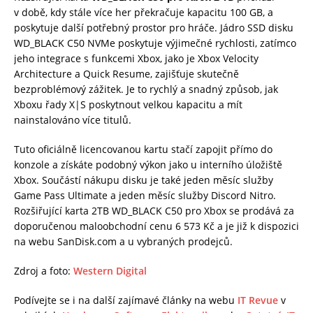
v době, kdy stále více her překračuje kapacitu 100 GB, a
poskytuje další potřebný prostor pro hráče. Jádro SSD disku
WD_BLACK C50 NVMe poskytuje výjimečné rychlosti, zatímco
jeho integrace s funkcemi Xbox, jako je Xbox Velocity
Architecture a Quick Resume, zajišťuje skutečně
bezproblémový zážitek. Je to rychlý a snadný způsob, jak
Xboxu řady X|S poskytnout velkou kapacitu a mít
nainstalováno více titulů.
Tuto oficiálně licencovanou kartu stačí zapojit přímo do
konzole a získáte podobný výkon jako u interního úložiště
Xbox. Součástí nákupu disku je také jeden měsíc služby
Game Pass Ultimate a jeden měsíc služby Discord Nitro.
Rozšiřující karta 2TB WD_BLACK C50 pro Xbox se prodává za
doporučenou maloobchodní cenu 6 573 Kč a je již k dispozici
na webu SanDisk.com a u vybraných prodejců.
Zdroj a foto:
Western Digital
Podívejte se i na další zajímavé články na webu
IT Revue
v