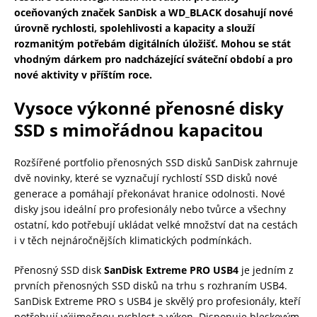
oceňovaných značek SanDisk a WD_BLACK dosahují nové
úrovně rychlosti, spolehlivosti a kapacity a slouží
rozmanitým potřebám digitálních úložišť. Mohou se stát
vhodným dárkem pro nadcházející sváteční období a pro
nové aktivity v příštím roce.
Vysoce výkonné přenosné disky
SSD s mimořádnou kapacitou
Rozšířené portfolio přenosných SSD disků SanDisk zahrnuje
dvě novinky, které se vyznačují rychlostí SSD disků nové
generace a pomáhají překonávat hranice odolnosti. Nové
disky jsou ideální pro profesionály nebo tvůrce a všechny
ostatní, kdo potřebují ukládat velké množství dat na cestách
i v těch nejnáročnějších klimatických podmínkách.
Přenosný SSD disk
SanDisk Extreme PRO USB4
je jedním z
prvních přenosných SSD disků na trhu s rozhraním USB4.
SanDisk Extreme PRO s USB4 je skvělý pro profesionály, kteří
potřebují výjimečnou rychlost a výkon. Disponuje bleskovým