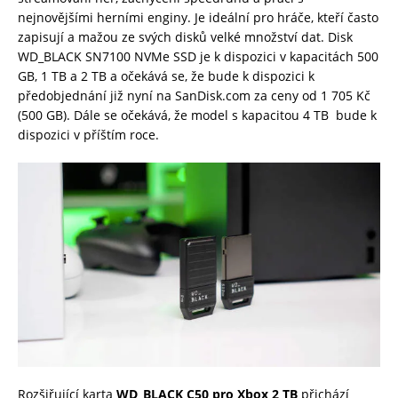
nejnovějšími herními enginy. Je ideální pro hráče, kteří často
zapisují a mažou ze svých disků velké množství dat. Disk
WD_BLACK SN7100 NVMe SSD je k dispozici v kapacitách 500
GB, 1 TB a 2 TB a očekává se, že bude k dispozici k
předobjednání již nyní na SanDisk.com za ceny od 1 705 Kč
(500 GB). Dále se očekává, že model s kapacitou 4 TB bude k
dispozici v příštím roce.
Rozšiřující karta
WD_BLACK C50 pro Xbox
2 TB
přichází