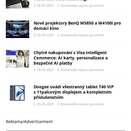
06-05-2025
Komentáře nejsou povolené
Nové projektory BenQ W5850 a W4100i pro
domácí kino
05-05-2025
Komentáře nejsou povolené
Chytré nakupování s Visa Intelligent
Commerce: AI karty, personalizace a
bezpečné AI platby
05-05-2025
Komentáře nejsou povolené
Doogee uvádí všestranný tablet T40 VIP
s 11palcovým displejem a kompletním
příslušenstvím
05-05-2025
Komentáře nejsou povolené
Reklama/Advertisement