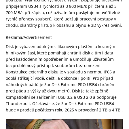
připojením USB4 s rychlostí až 3 800 MB/s při čtení a až 3
700 MB/s při zápisu, což uživatelům poskytuje neuvěřitelně
rychlé přenosy souborů, které udržují pracovní postupy v
chodu, okamžitý přístup k obsahu a plynulé 3D vykreslování.
Reklama/Advertisement
Disk je vybaven odolným silikonovým pláštěm a kovaným
hliníkovým šasi, které pomáhají chránit disk a tím i data
před každodenním opotřebením a umožňují uživatelům
bezproblémový přístup k souborům bez omezení.
Konstrukce externího disku je v souladu s normou IP65 a
odolá stříkající vodě, dešti, a dokonce i polití. Pro případ
náhodných pádů je SanDisk Extreme PRO USB4 chráněn
proti pádu z výšky až dvou metrů. Disk je také zpětně
kompatibilní se zařízeními USB 3.2 a USB 2.0 a podporuje
Thunderbolt. Očekává se, že SanDisk Extreme PRO USB4
bude v prodeji počátkem roku 2025 v provedení 2 TB a 4 TB .