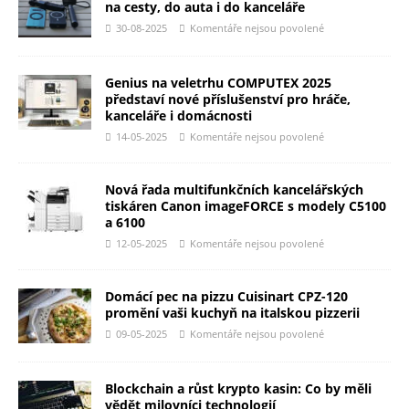
na cesty, do auta i do kanceláře
30-08-2025
Komentáře nejsou povolené
Genius na veletrhu COMPUTEX 2025
představí nové příslušenství pro hráče,
kanceláře i domácnosti
14-05-2025
Komentáře nejsou povolené
Nová řada multifunkčních kancelářských
tiskáren Canon imageFORCE s modely C5100
a 6100
12-05-2025
Komentáře nejsou povolené
Domácí pec na pizzu Cuisinart CPZ-120
promění vaši kuchyň na italskou pizzerii
09-05-2025
Komentáře nejsou povolené
Blockchain a růst krypto kasin: Co by měli
vědět milovníci technologií