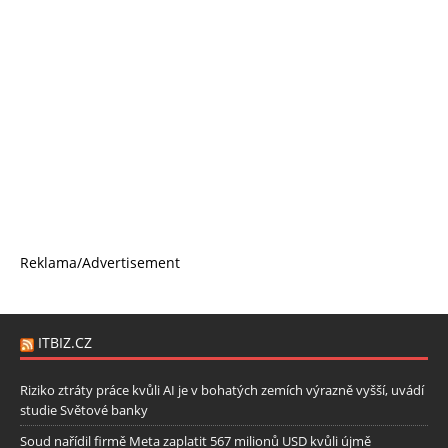
Reklama/Advertisement
ITBIZ.CZ
Riziko ztráty práce kvůli AI je v bohatých zemích výrazně vyšší, uvádí
studie Světové banky
Soud nařídil firmě Meta zaplatit 567 milionů USD kvůli újmě