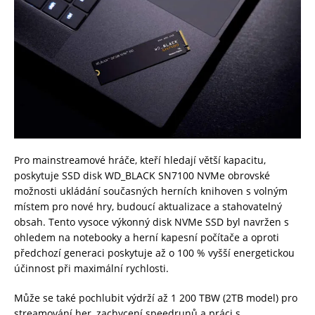
Pro mainstreamové hráče, kteří hledají větší kapacitu,
poskytuje SSD disk WD_BLACK SN7100 NVMe obrovské
možnosti ukládání současných herních knihoven s volným
místem pro nové hry, budoucí aktualizace a stahovatelný
obsah. Tento vysoce výkonný disk NVMe SSD byl navržen s
ohledem na notebooky a herní kapesní počítače a oproti
předchozí generaci poskytuje až o 100 % vyšší energetickou
účinnost při maximální rychlosti.
Může se také pochlubit výdrží až 1 200 TBW (2TB model) pro
streamování her, zachycení speedrunů a práci s