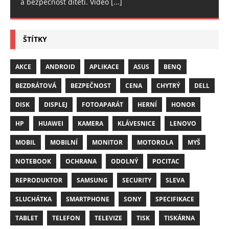
a bezpečnost dítěti. Video
[...]
ŠTÍTKY
AKCE
ANDROID
APLIKACE
ASUS
BENQ
BEZDRÁTOVÁ
BEZPEČNOST
CENA
CHYTRÝ
DELL
DISK
DISPLEJ
FOTOAPARÁT
HERNÍ
HONOR
HP
HUAWEI
KAMERA
KLÁVESNICE
LENOVO
MOBIL
MOBILNÍ
MONITOR
MOTOROLA
MYŠ
NOTEBOOK
OCHRANA
ODOLNÝ
POCITAC
REPRODUKTOR
SAMSUNG
SECURITY
SLEVA
SLUCHÁTKA
SMARTPHONE
SONY
SPECIFIKACE
TABLET
TELEFON
TELEVIZE
TISK
TISKÁRNA