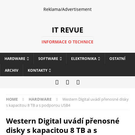
Reklama/Advertisement
IT REVUE
INFORMACE O TECHNICE
HARDWARE
SOFTWARE
ELEKTRONIKA
OSTATNÍ
ARCHIV
KONTAKTY
HOME
HARDWARE
Western Digital uvádí přenosné disky
s kapacitou 8 TB a s podporou USB4
Western Digital uvádí přenosné
disky s kapacitou 8 TB a s