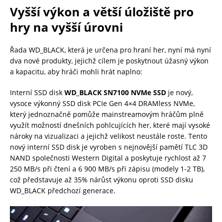
Vyšší výkon a větší úložiště pro
hry na vyšší úrovni
Řada WD_BLACK, která je určena pro hraní her, nyní má nyní
dva nové produkty, jejichž cílem je poskytnout úžasný výkon
a kapacitu, aby hráči mohli hrát naplno:
Interní SSD disk
WD_BLACK SN7100 NVMe SSD
je nový,
vysoce výkonný SSD disk PCIe Gen 4×4 DRAMless NVMe,
který jednoznačně pomůže mainstreamovým hráčům plně
využít možností dnešních pohlcujících her, které mají vysoké
nároky na vizualizaci a jejichž velikost neustále roste. Tento
nový interní SSD disk je vyroben s nejnovější pamětí TLC 3D
NAND společnosti Western Digital a poskytuje rychlost až 7
250 MB/s při čtení a 6 900 MB/s při zápisu (modely 1-2 TB),
což představuje až 35% nárůst výkonu oproti SSD disku
WD_BLACK předchozí generace.