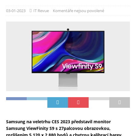
03-01-2023
IT Revue
Komentáře nejsou povolené
Samsung na veletrhu CES 2023 představil monitor
Samsung ViewFinity S9 s 27palcovou obrazovkou,
rozlišením 5 120 x 2 880 bodů a chytrou kalibrací barev.