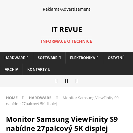
Reklama/Advertisement
IT REVUE
INFORMACE O TECHNICE
HARDWARE
SOFTWARE
ELEKTRONIKA
OSTATNÍ
ARCHIV
KONTAKTY
HOME
HARDWARE
Monitor Samsung ViewFinity S9
nabídne 27palcový 5K displej
Monitor Samsung ViewFinity S9
nabídne 27palcový 5K displej