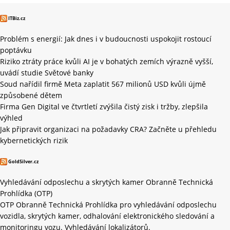
ITBiz.cz
Problém s energií: Jak dnes i v budoucnosti uspokojit rostoucí
poptávku
Riziko ztráty práce kvůli AI je v bohatých zemích výrazně vyšší,
uvádí studie Světové banky
Soud nařídil firmě Meta zaplatit 567 milionů USD kvůli újmě
způsobené dětem
Firma Gen Digital ve čtvrtletí zvýšila čistý zisk i tržby, zlepšila
výhled
Jak připravit organizaci na požadavky CRA? Začněte u přehledu
kybernetických rizik
GoldSilver.cz
Vyhledávání odposlechu a skrytých kamer Obranně Technická
Prohlídka (OTP)
OTP Obranně Technická Prohlídka pro vyhledávání odposlechu
vozidla, skrytých kamer, odhalování elektronického sledování a
monitoringu vozu. Vyhledávání lokalizátorů.