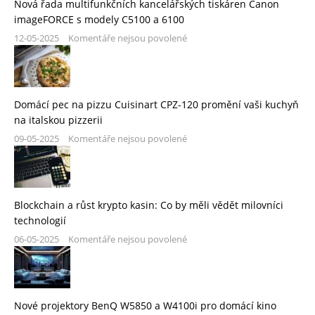
Nová řada multifunkčních kancelářských tiskáren Canon
imageFORCE s modely C5100 a 6100
12-05-2025
Komentáře nejsou povolené
Domácí pec na pizzu Cuisinart CPZ-120 promění vaši kuchyň
na italskou pizzerii
09-05-2025
Komentáře nejsou povolené
Blockchain a růst krypto kasin: Co by měli vědět milovníci
technologií
06-05-2025
Komentáře nejsou povolené
Nové projektory BenQ W5850 a W4100i pro domácí kino