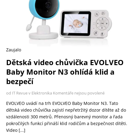
Zaujalo
Dětská video chůvička EVOLVEO
Baby Monitor N3 ohlídá klid a
bezpečí
od IT Revue v Elektronika
Komentáře nejsou povolené
EVOLVEO uvádí na trh EVOLVEO Baby Monitor N3. Tato
dětská video chůvička zajistí nepřetržitý dozor dítěte až do
vzdálenosti 300 metrů. Přenosný barevný monitor a řada
pokročilých funkcí přináší klid rodičům a bezpečnost dítěti.
Video
[...]