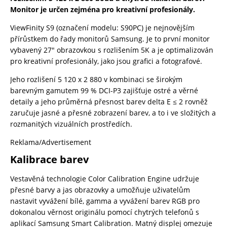
Monitor je určen zejména pro kreativní profesionály.
ViewFinity S9 (označení modelu: S90PC) je nejnovějším
přírůstkem do řady monitorů Samsung. Je to první monitor
vybavený 27″ obrazovkou s rozlišením 5K a je optimalizován
pro kreativní profesionály, jako jsou grafici a fotografové.
Jeho rozlišení 5 120 x 2 880 v kombinaci se širokým
barevným gamutem 99 % DCI-P3 zajišťuje ostré a věrné
detaily a jeho průměrná přesnost barev delta E ≤ 2 rovněž
zaručuje jasné a přesné zobrazení barev, a to i ve složitých a
rozmanitých vizuálních prostředích.
Reklama/Advertisement
Kalibrace barev
Vestavěná technologie Color Calibration Engine udržuje
přesné barvy a jas obrazovky a umožňuje uživatelům
nastavit vyvážení bílé, gamma a vyvážení barev RGB pro
dokonalou věrnost originálu pomocí chytrých telefonů s
aplikací Samsung Smart Calibration. Matný displej omezuje