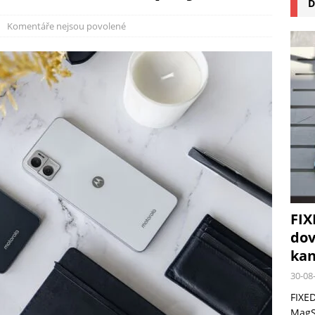
D
na pizzu Cuisinart CPZ-120 promění vaši kuchyň na italskou pizzerii
Komentáře nejsou povolené
 růst krypto kasin: Co by měli vědět milovníci technologií
FIX
dov
kan
30-08
FIXED
MagSa