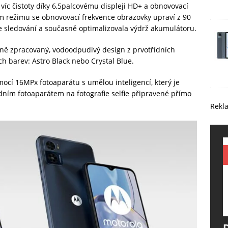
 víc čistoty díky 6,5palcovému displeji HD+ a obnovovací
m režimu se obnovovací frekvence obrazovky upraví z 90
 ze sledování a současně optimalizovala výdrž akumulátoru.
ně zpracovaný, vodoodpudivý design z prvotřídních
h barev: Astro Black nebo Crystal Blue.
mocí 16MPx fotoaparátu s umělou inteligencí, který je
ím fotoaparátem na fotografie selfie připravené přímo
Rekl