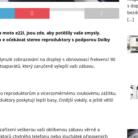
s do
bezd
[...]
moto e22i, jsou zde, aby potěšily vaše smysly.
 e očekávat stereo reproduktory s podporou Dolby
lynulé zobrazování na displeji s obnovovací frekvencí 90
toaparátů, který zaručeně vylepší vaši zábavu.
reo reproduktorům a vícerozměrnému zvukovému zážitku,
tory poskytují lepší basy, čistější vokály, a ještě větší
ařízení veškerou vaši oblíbenou zábavu věrně a
uktorů chytrého telefonu nebo sluchátek připojených