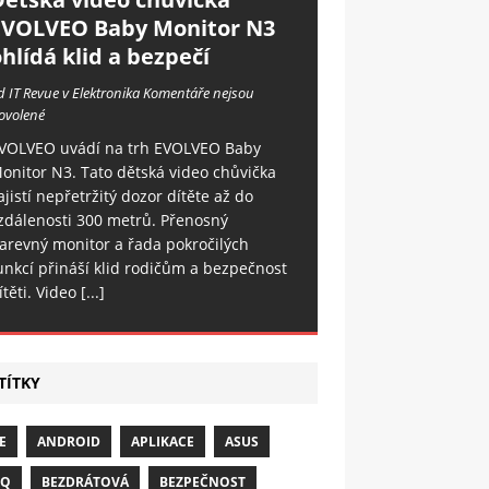
EVOLVEO Baby Monitor N3
hlídá klid a bezpečí
d IT Revue v Elektronika
Komentáře nejsou
ovolené
VOLVEO uvádí na trh EVOLVEO Baby
onitor N3. Tato dětská video chůvička
ajistí nepřetržitý dozor dítěte až do
zdálenosti 300 metrů. Přenosný
arevný monitor a řada pokročilých
unkcí přináší klid rodičům a bezpečnost
ítěti. Video
[...]
TÍTKY
E
ANDROID
APLIKACE
ASUS
NQ
BEZDRÁTOVÁ
BEZPEČNOST