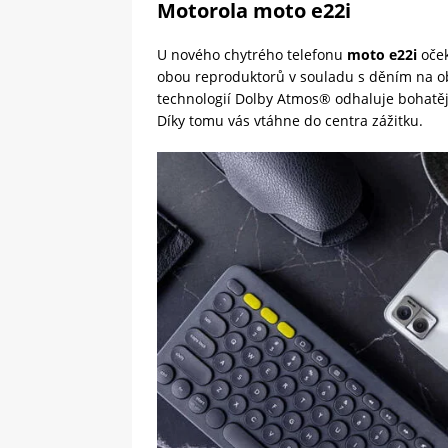
Motorola moto e22i
U nového chytrého telefonu
moto e22i
oček
obou reproduktorů v souladu s děním na ob
technologií Dolby Atmos® odhaluje bohatější
Díky tomu vás vtáhne do centra zážitku.