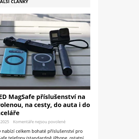
ALŠÍ ČLÁNKY
ED MagSafe příslušenství na
olenou, na cesty, do auta i do
celáře
-2025
Komentáře nejsou povolené
 nabízí celkem bohaté příslušenství pro
fe telefony (standardně iPhone, ostatní