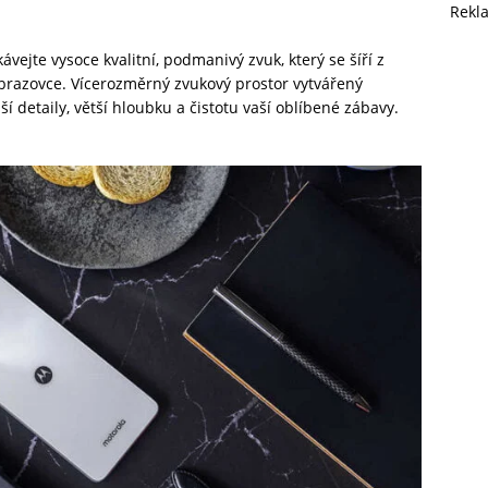
Rekl
ávejte vysoce kvalitní, podmanivý zvuk, který se šíří z
razovce. Vícerozměrný zvukový prostor vytvářený
 detaily, větší hloubku a čistotu vaší oblíbené zábavy.