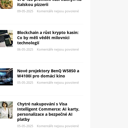
italskou pizzerii
09-05-2025
Komentáře nejsou povolené
Blockchain a růst krypto kasin:
Co by měli vědět milovníci
technologií
06-05-2025
Komentáře nejsou povolené
Nové projektory BenQ W5850 a
W4100i pro domácí kino
05-05-2025
Komentáře nejsou povolené
Chytré nakupování s Visa
Intelligent Commerce: AI karty,
personalizace a bezpečné AI
platby
05-05-2025
Komentáře nejsou povolené