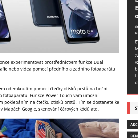
o
o
p
E
M
z
v
konce experimentovat prostřednictvím funkce Dual
b
rafie nebo videa pomocí předního a zadního fotoaparátu
f
d
tým odemknutím pomocí čtečky otisků prstů na boční
o fotoaparátu. Funkce Power Touch vám umožní
m poklepáním na čtečku otisků prstů. Tím se dostanete ke
Š
 v Mapách Google, skenování čárových kódů atd.
AKC
BE