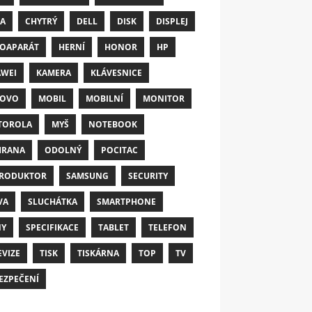
A
CHYTRÝ
DELL
DISK
DISPLEJ
OAPARÁT
HERNÍ
HONOR
HP
WEI
KAMERA
KLÁVESNICE
NOVO
MOBIL
MOBILNÍ
MONITOR
TOROLA
MYŠ
NOTEBOOK
HRANA
ODOLNÝ
POCITAC
RODUKTOR
SAMSUNG
SECURITY
VA
SLUCHÁTKA
SMARTPHONE
NY
SPECIFIKACE
TABLET
TELEFON
EVIZE
TISK
TISKÁRNA
TOP
TV
EZPEČENÍ