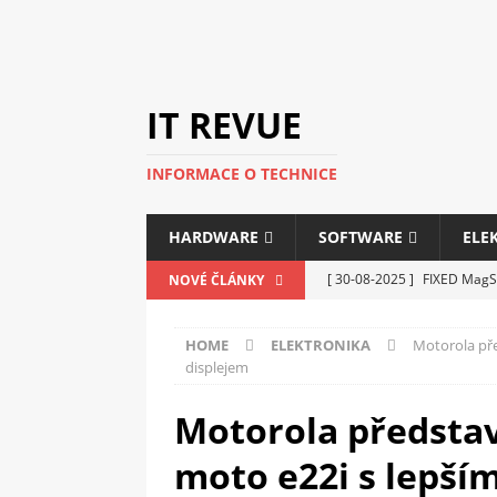
IT REVUE
INFORMACE O TECHNICE
HARDWARE
SOFTWARE
ELE
[ 30-08-2025 ]
FIXED MagSa
NOVÉ ČLÁNKY
ELEKTRONIKA
HOME
ELEKTRONIKA
Motorola pře
[ 14-05-2025 ]
Genius na v
displejem
kanceláře i domácnosti
Motorola představ
[ 12-05-2025 ]
Nová řada m
moto e22i s lepší
C5100 a 6100
PERIFERI