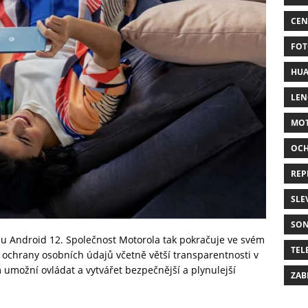
CEN
FOT
HUA
LE
MO
OC
REP
SLE
SO
mu Android 12. Společnost Motorola tak pokračuje ve svém
TEL
 ochrany osobních údajů včetně větší transparentnosti v
 umožní ovládat a vytvářet bezpečnější a plynulejší
ZAB