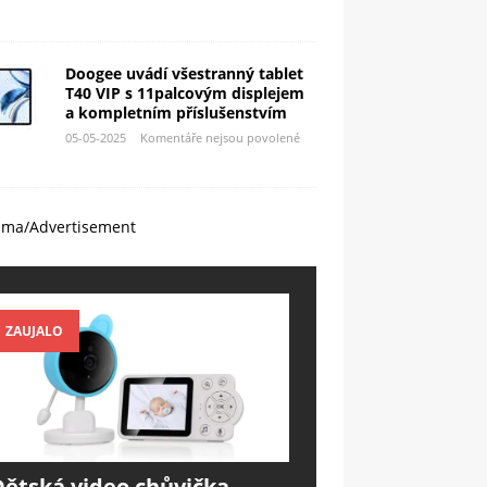
Doogee uvádí všestranný tablet
T40 VIP s 11palcovým displejem
a kompletním příslušenstvím
05-05-2025
Komentáře nejsou povolené
ama/Advertisement
ZAUJALO
Dětská video chůvička