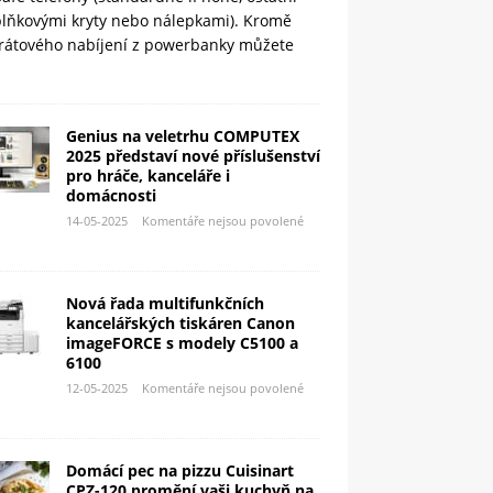
plňkovými kryty nebo nálepkami). Kromě
rátového nabíjení z powerbanky můžete
Genius na veletrhu COMPUTEX
2025 představí nové příslušenství
pro hráče, kanceláře i
domácnosti
14-05-2025
Komentáře nejsou povolené
Nová řada multifunkčních
kancelářských tiskáren Canon
imageFORCE s modely C5100 a
6100
12-05-2025
Komentáře nejsou povolené
Domácí pec na pizzu Cuisinart
CPZ-120 promění vaši kuchyň na