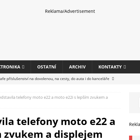
Reklama/Advertisement
KTRONIKA
OSTATNÍ
ARCHIV
KONTAKTY
fe příslušenství na dovolenou, na cesty, do auta i do kanceláře
dstavila telefony moto e22 a moto e22i s lepším zvukem a
eletrhu COMPUTEX 2025 představí nové příslušenství pro hráče,
HARDWARE
ila telefony moto e22 a
ultifunkčních kancelářských tiskáren Canon imageFORCE s modely
Rekl
m zvukem a displejem
E