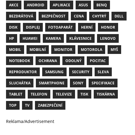
AKCE
ANDROID
APLIKACE
ASUS
BENQ
BEZDRÁTOVÁ
BEZPEČNOST
CENA
CHYTRÝ
DELL
DISK
DISPLEJ
FOTOAPARÁT
HERNÍ
HONOR
HP
HUAWEI
KAMERA
KLÁVESNICE
LENOVO
MOBIL
MOBILNÍ
MONITOR
MOTOROLA
MYŠ
NOTEBOOK
OCHRANA
ODOLNÝ
POCITAC
REPRODUKTOR
SAMSUNG
SECURITY
SLEVA
SLUCHÁTKA
SMARTPHONE
SONY
SPECIFIKACE
TABLET
TELEFON
TELEVIZE
TISK
TISKÁRNA
TOP
TV
ZABEZPEČENÍ
Reklama/Advertisement