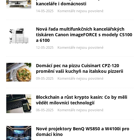
kanceláře i domácnosti
14-05-2025
Komentáře nejsou povolené
Nová řada multifunkčních kancelářských
tiskáren Canon imageFORCE s modely C5100
a 6100
12-05-2025
Komentáře nejsou povolené
Domácí pec na pizzu Cuisinart CPZ-120
promění vaši kuchyň na italskou pizzerii
09-05-2025
Komentáře nejsou povolené
Blockchain a růst krypto kasin: Co by měli
vědět milovníci technologií
06-05-2025
Komentáře nejsou povolené
Nové projektory BenQ W5850 a W4100i pro
domácí kino