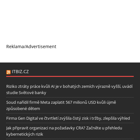
Reklama/Advertisement
ITBIZ.CZ
Riziko ztráty práce kvůli AI je v bohatých zemích výrazně vyšší, uvádí
studie Světové banky
Soud nařídil firmě Meta zaplatit 567 milionů USD kvůli újmě
způsobené dětem
Firma Gen Digital ve čtvrtletí zvýšila čistý zisk i tržby, zlepšila výhled
Jak připravit organizaci na požadavky CRA? Začněte u přehledu
kybernetických rizik