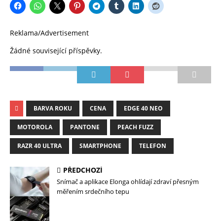
Reklama/Advertisement
Žádné související příspěvky.
BARVA ROKU
CENA
EDGE 40 NEO
MOTOROLA
PANTONE
PEACH FUZZ
RAZR 40 ULTRA
SMARTPHONE
TELEFON
PŘEDCHOZÍ
Snímač a aplikace Elonga ohlídají zdraví přesným
měřením srdečního tepu