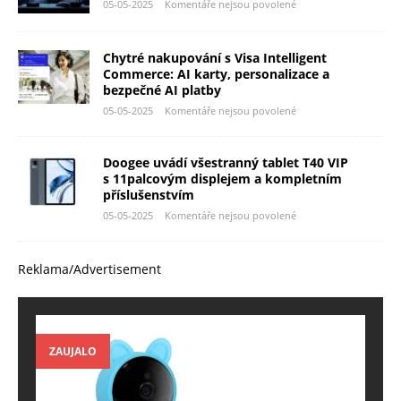
05-05-2025
Komentáře nejsou povolené
Chytré nakupování s Visa Intelligent
Commerce: AI karty, personalizace a
bezpečné AI platby
05-05-2025
Komentáře nejsou povolené
Doogee uvádí všestranný tablet T40 VIP
s 11palcovým displejem a kompletním
příslušenstvím
05-05-2025
Komentáře nejsou povolené
Reklama/Advertisement
ZAUJALO