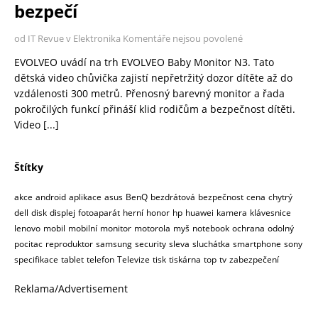
bezpečí
od IT Revue v Elektronika
Komentáře nejsou povolené
EVOLVEO uvádí na trh EVOLVEO Baby Monitor N3. Tato
dětská video chůvička zajistí nepřetržitý dozor dítěte až do
vzdálenosti 300 metrů. Přenosný barevný monitor a řada
pokročilých funkcí přináší klid rodičům a bezpečnost dítěti.
Video
[...]
Štítky
akce
android
aplikace
asus
BenQ
bezdrátová
bezpečnost
cena
chytrý
dell
disk
displej
fotoaparát
herní
honor
hp
huawei
kamera
klávesnice
lenovo
mobil
mobilní
monitor
motorola
myš
notebook
ochrana
odolný
pocitac
reproduktor
samsung
security
sleva
sluchátka
smartphone
sony
specifikace
tablet
telefon
Televize
tisk
tiskárna
top
tv
zabezpečení
Reklama/Advertisement