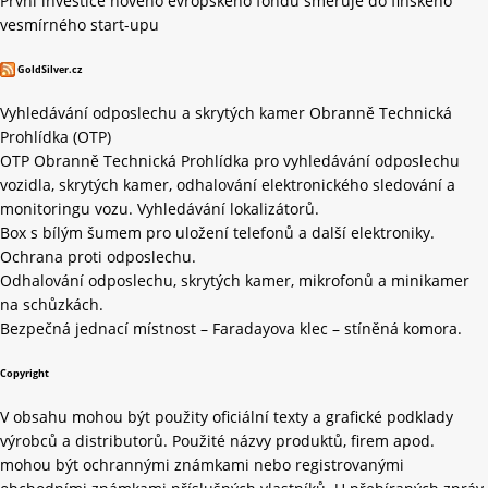
První investice nového evropského fondu směřuje do finského
vesmírného start-upu
GoldSilver.cz
Vyhledávání odposlechu a skrytých kamer Obranně Technická
Prohlídka (OTP)
OTP Obranně Technická Prohlídka pro vyhledávání odposlechu
vozidla, skrytých kamer, odhalování elektronického sledování a
monitoringu vozu. Vyhledávání lokalizátorů.
Box s bílým šumem pro uložení telefonů a další elektroniky.
Ochrana proti odposlechu.
Odhalování odposlechu, skrytých kamer, mikrofonů a minikamer
na schůzkách.
Bezpečná jednací místnost – Faradayova klec – stíněná komora.
Copyright
V obsahu mohou být použity oficiální texty a grafické podklady
výrobců a distributorů. Použité názvy produktů, firem apod.
mohou být ochrannými známkami nebo registrovanými