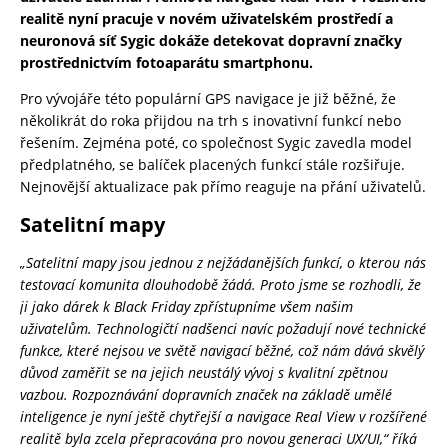
realitě nyní pracuje v novém uživatelském prostředí a
neuronová síť Sygic dokáže detekovat dopravní značky
prostřednictvím fotoaparátu smartphonu.
Pro vývojáře této populární GPS navigace je již běžné, že
několikrát do roka přijdou na trh s inovativní funkcí nebo
řešením. Zejména poté, co společnost Sygic zavedla model
předplatného, se balíček placených funkcí stále rozšiřuje.
Nejnovější aktualizace pak přímo reaguje na přání uživatelů.
Satelitní mapy
„
Satelitní mapy jsou jednou z nejžádanějších funkcí,
o kterou nás
testovací komunita dlouhodobě žádá. Proto jsme se rozhodli, že
ji jako dárek k Black Friday zpřístupníme všem našim
uživatelům. Technologičtí nadšenci navíc požadují nové technické
funkce, které nejsou ve světě navigací běžné, což nám dává skvělý
důvod zaměřit se na jejich neustálý vývoj s kvalitní zpětnou
vazbou. Rozpoznávání dopravních značek na základě umělé
inteligence je nyní ještě chytřejší a navigace Real View v rozšířené
realitě byla zcela přepracována pro novou generaci UX/UI,“ říká