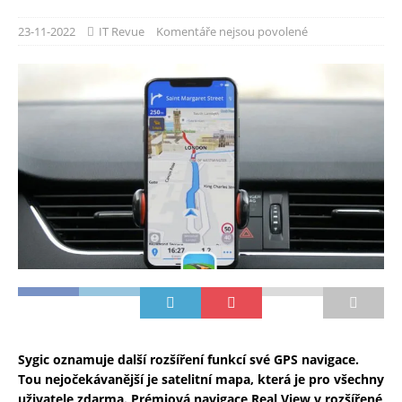
23-11-2022
IT Revue
Komentáře nejsou povolené
Sygic oznamuje další rozšíření funkcí své GPS navigace.
Tou nejočekávanější je satelitní mapa, která je pro všechny
uživatele zdarma. Prémiová navigace Real View v rozšířené