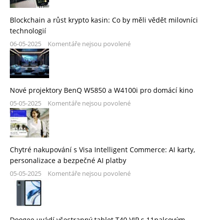
Blockchain a růst krypto kasin: Co by měli vědět milovníci
technologií
06-05-2025
Komentáře nejsou povolené
Nové projektory BenQ W5850 a W4100i pro domácí kino
05-05-2025
Komentáře nejsou povolené
Chytré nakupování s Visa Intelligent Commerce: AI karty,
personalizace a bezpečné AI platby
05-05-2025
Komentáře nejsou povolené
Doogee uvádí všestranný tablet T40 VIP s 11palcovým