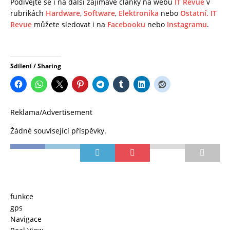
Podívejte se i na další zajímavé články na webu
IT Revue
v
rubrikách
Hardware
,
Software
,
Elektronika
nebo
Ostatní.
IT
Revue
můžete sledovat i na
Facebooku
nebo
Instagramu
.
Sdílení / Sharing
Reklama/Advertisement
Žádné související příspěvky.
funkce
gps
Navigace