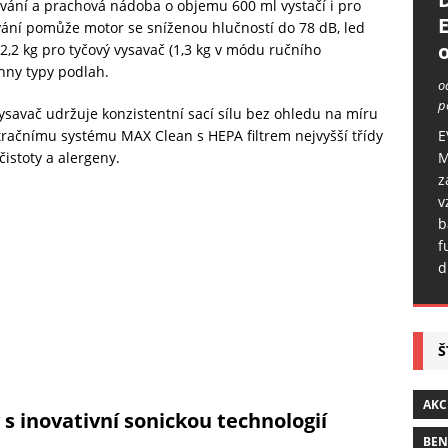
ávání a prachová nádoba o objemu 600 ml vystačí i pro
vání pomůže motor se sníženou hlučností do 78 dB, led
o
2,2 kg pro tyčový vysavač (1,3 kg v módu ručního
hny typy podlah.
o
p
vysavač udržuje konzistentní sací sílu bez ohledu na míru
E
tračnímu systému MAX Clean s HEPA filtrem nejvyšší třídy
M
istoty a alergeny.
z
v
b
f
d
Š
AKC
s inovativní sonickou technologií
BE