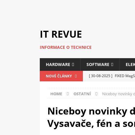
IT REVUE
INFORMACE O TECHNICE
HARDWARE
SOFTWARE
ELE
[ 30-08-2025 ]
FIXED MagSa
NOVÉ ČLÁNKY
ELEKTRONIKA
HOME
OSTATNÍ
Niceboy novinky d
[ 14-05-2025 ]
Genius na v
kanceláře i domácnosti
Niceboy novinky 
[ 12-05-2025 ]
Nová řada m
Vysavače, fén a s
C5100 a 6100
PERIFERI