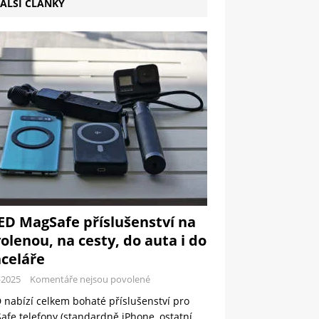
ALŠÍ ČLÁNKY
ED MagSafe příslušenství na
olenou, na cesty, do auta i do
celáře
-2025
Komentáře nejsou povolené
 nabízí celkem bohaté příslušenství pro
fe telefony (standardně iPhone, ostatní