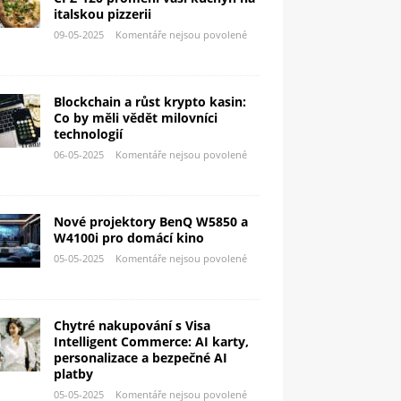
italskou pizzerii
09-05-2025
Komentáře nejsou povolené
Blockchain a růst krypto kasin:
Co by měli vědět milovníci
technologií
06-05-2025
Komentáře nejsou povolené
Nové projektory BenQ W5850 a
W4100i pro domácí kino
05-05-2025
Komentáře nejsou povolené
Chytré nakupování s Visa
Intelligent Commerce: AI karty,
personalizace a bezpečné AI
platby
05-05-2025
Komentáře nejsou povolené