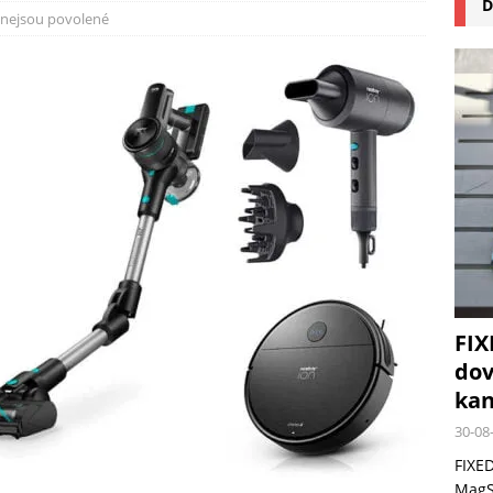
D
na pizzu Cuisinart CPZ-120 promění vaši kuchyň na italskou pizzerii
nejsou povolené
 růst krypto kasin: Co by měli vědět milovníci technologií
FIX
dov
kan
30-08
FIXED
MagSa