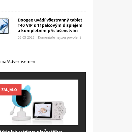
Doogee uvádí všestranný tablet
T40 VIP s 11palcovým displejem
a kompletním příslušenstvím
05-05-2025
Komentáře nejsou povolené
ama/Advertisement
ZAUJALO
Dětská video chůvička