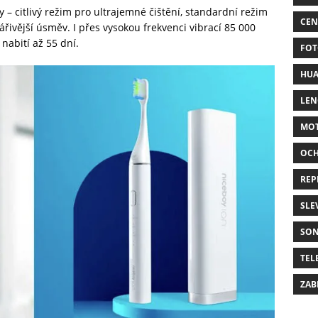
 – citlivý režim pro ultrajemné čištění, standardní režim
CEN
řivější úsměv. I přes vysokou frekvenci vibrací 85 000
nabití až 55 dní.
FOT
HUA
LE
MO
OC
REP
SLE
SO
TEL
ZAB