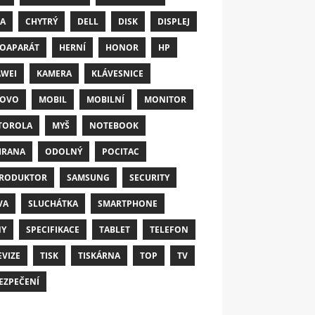
A
CHYTRÝ
DELL
DISK
DISPLEJ
OAPARÁT
HERNÍ
HONOR
HP
WEI
KAMERA
KLÁVESNICE
NOVO
MOBIL
MOBILNÍ
MONITOR
TOROLA
MYŠ
NOTEBOOK
HRANA
ODOLNÝ
POCITAC
RODUKTOR
SAMSUNG
SECURITY
VA
SLUCHÁTKA
SMARTPHONE
NY
SPECIFIKACE
TABLET
TELEFON
EVIZE
TISK
TISKÁRNA
TOP
TV
EZPEČENÍ