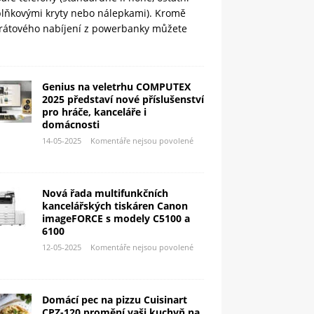
plňkovými kryty nebo nálepkami). Kromě
rátového nabíjení z powerbanky můžete
Genius na veletrhu COMPUTEX
2025 představí nové příslušenství
pro hráče, kanceláře i
domácnosti
14-05-2025
Komentáře nejsou povolené
Nová řada multifunkčních
kancelářských tiskáren Canon
imageFORCE s modely C5100 a
6100
12-05-2025
Komentáře nejsou povolené
Domácí pec na pizzu Cuisinart
CPZ-120 promění vaši kuchyň na