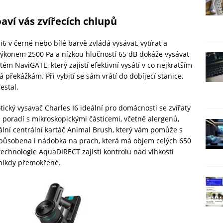
baví vás zvířecích chlupů
6 v černé nebo bílé barvě zvládá vysávat, vytírat a
S výkonem 2500 Pa a nízkou hlučností 65 dB dokáže vysávat
ém NaviGATE, který zajistí efektivní vysátí v co nejkratším
 překážkám. Při vybití se sám vrátí do dobíjecí stanice,
estal.
ický vysavač Charles I6 ideální pro domácnosti se zvířaty
i poradí s mikroskopickými částicemi, včetně alergenů,
iální centrální kartáč Animal Brush, který vám pomůže s
způsobena i nádobka na prach, která má objem celých 650
echnologie AquaDIRECT zajistí kontrolu nad vlhkostí
 nikdy přemokřené.