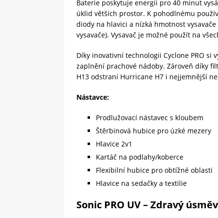
Baterie poskytuje energii pro 40 minut vys
úklid větších prostor. K pohodlnému použí
diody na hlavici a nízká hmotnost vysavače 
vysavače). Vysavač je možné použít na všec
Díky inovativní technologii Cyclone PRO si 
zaplnění prachové nádoby. Zároveň díky fil
H13 odstraní Hurricane H7 i nejjemnější neč
Nástavce:
Prodlužovací nástavec s kloubem
Štěrbinová hubice pro úzké mezery
Hlavice 2v1
Kartáč na podlahy/koberce
Flexibilní hubice pro obtížné oblasti
Hlavice na sedačky a textilie
Sonic PRO UV – Zdravý úsměv 