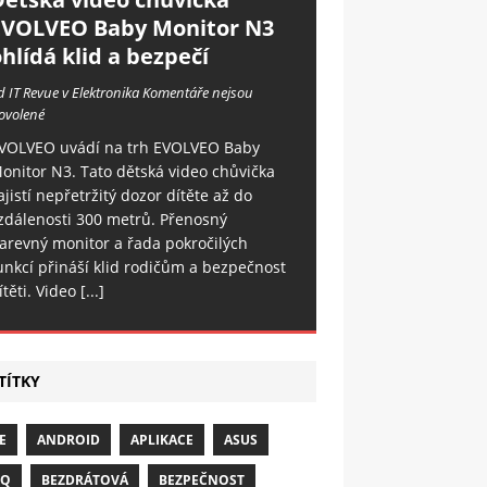
EVOLVEO Baby Monitor N3
hlídá klid a bezpečí
d IT Revue v Elektronika
Komentáře nejsou
ovolené
VOLVEO uvádí na trh EVOLVEO Baby
onitor N3. Tato dětská video chůvička
ajistí nepřetržitý dozor dítěte až do
zdálenosti 300 metrů. Přenosný
arevný monitor a řada pokročilých
unkcí přináší klid rodičům a bezpečnost
ítěti. Video
[...]
TÍTKY
E
ANDROID
APLIKACE
ASUS
NQ
BEZDRÁTOVÁ
BEZPEČNOST