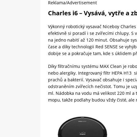
Reklama/Advertisement
Charles i6 – Vysává, vytře a z
Výkonný robotický vysavač Niceboy Charles i
efektivně si poradí i se zvířecími chlupy. 
na jedno nabití až 120 minut. Obsahuje syst
čase a díky technologii Red SENSE se vyhýbá
dobije se a pokračuje tam, kde s úklidem př
Díky filtračnímu systému MAX Clean je robot
nebo alergiky. Integrovaný filtr HEPA H13 s
prachů a bakterií. Vysavač obsahuje i spec
odstraněním zvířecích nečistot. Tomu je u
ml. Nádobka na vodu má velikost 220 ml a t
mopu, takže podlahy budou vždy čisté, ale