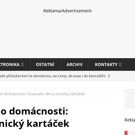
Reklama/Advertisement
KTRONIKA
OSTATNÍ
ARCHIV
KONTAKTY
fe příslušenství na dovolenou, na cesty, do auta i do kanceláře
o domácnosti: Vysavače, fén a sonický kartáček
eletrhu COMPUTEX 2025 představí nové příslušenství pro hráče,
HARDWARE
do domácnosti:
ultifunkčních kancelářských tiskáren Canon imageFORCE s modely
onický kartáček
Rekl
E