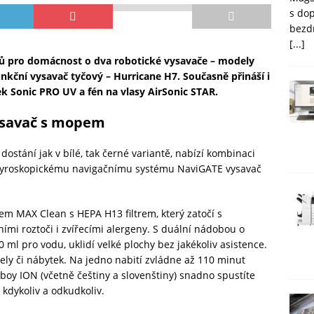
s do
bezd
[...]
tů pro domácnost o dva robotické vysavače – modely
funkční vysavač tyčový – Hurricane H7. Současně přináší i
ek Sonic PRO UV a fén na vlasy AirSonic STAR.
vysavač s mopem
 dostání jak v bílé, tak černé variantě, nabízí kombinaci
 gyroskopickému navigačnímu systému NaviGATE vysavač
em MAX Clean s HEPA H13 filtrem, který zatočí s
ími roztoči i zvířecími alergeny. S duální nádobou o
ml pro vodu, uklidí velké plochy bez jakékoliv asistence.
ely či nábytek. Na jedno nabití zvládne až 110 minut
eboy ION (včetně češtiny a slovenštiny) snadno spustíte
 kdykoliv a odkudkoliv.