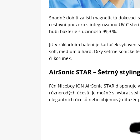
Snadné dobití zajistí magnetická dokovací s
cestovní pouzdro s integrovanou UV-C steril
hubí bakterie s účinností 99,9 %.
Již v základním balení je kartáček vybaven 
soft, medium a hard. Díky šetrné sonické te
či korunek.
AirSonic STAR – Šetrný styling
Fén Niceboy ION AirSonic STAR disponuje v
různorodých účesů. Je možné si vybrat styli
elegantních účesů nebo objemový difuzér p