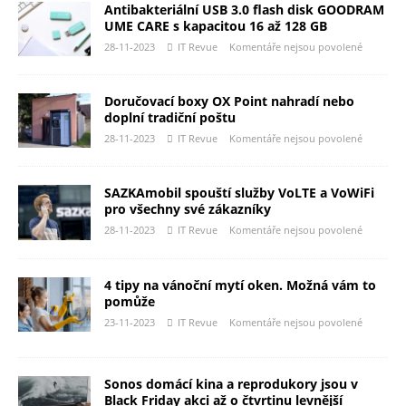
Antibakteriální USB 3.0 flash disk GOODRAM
UME CARE s kapacitou 16 až 128 GB
28-11-2023
IT Revue
Komentáře nejsou povolené
Doručovací boxy OX Point nahradí nebo
doplní tradiční poštu
28-11-2023
IT Revue
Komentáře nejsou povolené
SAZKAmobil spouští služby VoLTE a VoWiFi
pro všechny své zákazníky
28-11-2023
IT Revue
Komentáře nejsou povolené
4 tipy na vánoční mytí oken. Možná vám to
pomůže
23-11-2023
IT Revue
Komentáře nejsou povolené
Sonos domácí kina a reprodukory jsou v
Black Friday akci až o čtvrtinu levnější