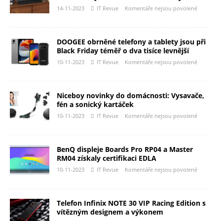
14-11-2023
IT Revue
Komentáře nejsou povolené
DOOGEE obrněné telefony a tablety jsou při
Black Friday téměř o dva tisíce levnější
10-11-2023
IT Revue
Komentáře nejsou povolené
Niceboy novinky do domácnosti: Vysavače,
fén a sonický kartáček
10-11-2023
IT Revue
Komentáře nejsou povolené
BenQ displeje Boards Pro RP04 a Master
RM04 získaly certifikaci EDLA
10-11-2023
IT Revue
Komentáře nejsou povolené
Telefon Infinix NOTE 30 VIP Racing Edition s
vítězným designem a výkonem