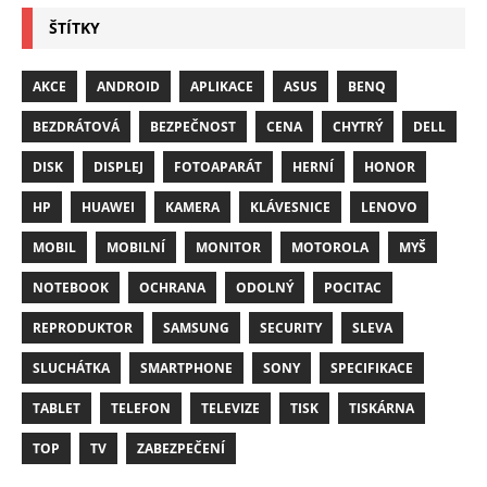
ŠTÍTKY
AKCE
ANDROID
APLIKACE
ASUS
BENQ
BEZDRÁTOVÁ
BEZPEČNOST
CENA
CHYTRÝ
DELL
DISK
DISPLEJ
FOTOAPARÁT
HERNÍ
HONOR
HP
HUAWEI
KAMERA
KLÁVESNICE
LENOVO
MOBIL
MOBILNÍ
MONITOR
MOTOROLA
MYŠ
NOTEBOOK
OCHRANA
ODOLNÝ
POCITAC
REPRODUKTOR
SAMSUNG
SECURITY
SLEVA
SLUCHÁTKA
SMARTPHONE
SONY
SPECIFIKACE
TABLET
TELEFON
TELEVIZE
TISK
TISKÁRNA
TOP
TV
ZABEZPEČENÍ