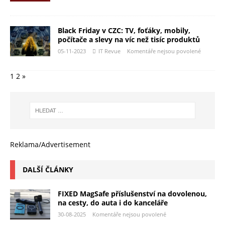
Black Friday v CZC: TV, foťáky, mobily,
počítače a slevy na víc než tisíc produktů
05-11-2023
IT Revue
Komentáře nejsou povolené
1
2
»
Reklama/Advertisement
DALŠÍ ČLÁNKY
FIXED MagSafe příslušenství na dovolenou,
na cesty, do auta i do kanceláře
30-08-2025
Komentáře nejsou povolené