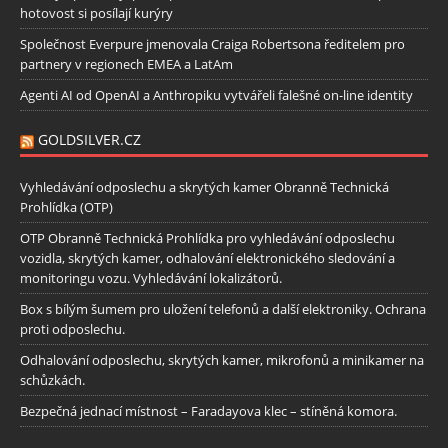
hotovost si posílají kurýry
Společnost Everpure jmenovala Craiga Robertsona ředitelem pro
partnery v regionech EMEA a LatAm
Agenti AI od OpenAI a Anthropiku vytvářeli falešné on-line identity
GOLDSILVER.CZ
Vyhledávání odposlechu a skrytých kamer Obranně Technická
Prohlídka (OTP)
OTP Obranně Technická Prohlídka pro vyhledávání odposlechu
vozidla, skrytých kamer, odhalování elektronického sledování a
monitoringu vozu. Vyhledávání lokalizátorů.
Box s bílým šumem pro uložení telefonů a další elektroniky. Ochrana
proti odposlechu.
Odhalování odposlechu, skrytých kamer, mikrofonů a minikamer na
schůzkách.
Bezpečná jednací místnost – Faradayova klec – stíněná komora.