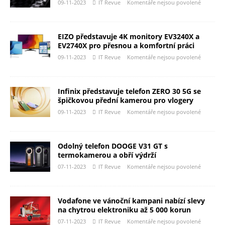
09-11-2023
IT Revue
Komentáře nejsou povolené
EIZO představuje 4K monitory EV3240X a
EV2740X pro přesnou a komfortní práci
09-11-2023
IT Revue
Komentáře nejsou povolené
Infinix představuje telefon ZERO 30 5G se
špičkovou přední kamerou pro vlogery
09-11-2023
IT Revue
Komentáře nejsou povolené
Odolný telefon DOOGE V31 GT s
termokamerou a obří výdrží
07-11-2023
IT Revue
Komentáře nejsou povolené
Vodafone ve vánoční kampani nabízí slevy
na chytrou elektroniku až 5 000 korun
07-11-2023
IT Revue
Komentáře nejsou povolené