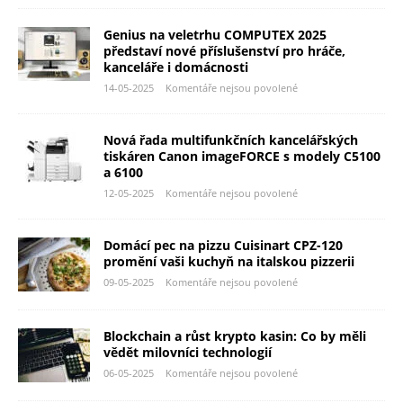
Genius na veletrhu COMPUTEX 2025
představí nové příslušenství pro hráče,
kanceláře i domácnosti
14-05-2025
Komentáře nejsou povolené
Nová řada multifunkčních kancelářských
tiskáren Canon imageFORCE s modely C5100
a 6100
12-05-2025
Komentáře nejsou povolené
Domácí pec na pizzu Cuisinart CPZ-120
promění vaši kuchyň na italskou pizzerii
09-05-2025
Komentáře nejsou povolené
Blockchain a růst krypto kasin: Co by měli
vědět milovníci technologií
06-05-2025
Komentáře nejsou povolené