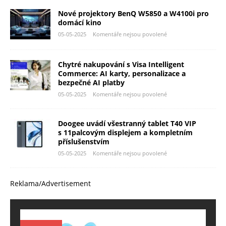
Nové projektory BenQ W5850 a W4100i pro
domácí kino
05-05-2025
Komentáře nejsou povolené
Chytré nakupování s Visa Intelligent
Commerce: AI karty, personalizace a
bezpečné AI platby
05-05-2025
Komentáře nejsou povolené
Doogee uvádí všestranný tablet T40 VIP
s 11palcovým displejem a kompletním
příslušenstvím
05-05-2025
Komentáře nejsou povolené
Reklama/Advertisement