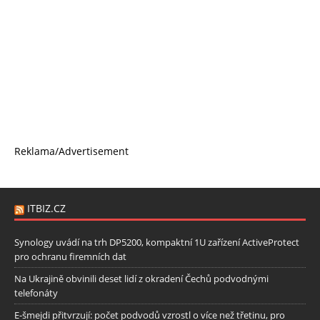
Reklama/Advertisement
ITBIZ.CZ
Synology uvádí na trh DP5200, kompaktní 1U zařízení ActiveProtect
pro ochranu firemních dat
Na Ukrajině obvinili deset lidí z okradení Čechů podvodnými
telefonáty
E-šmejdi přitvrzují: počet podvodů vzrostl o více než třetinu, pro