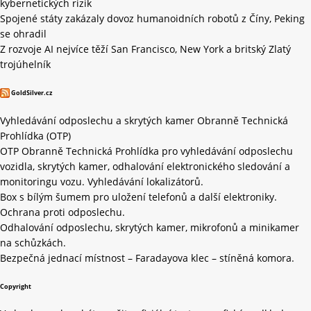
kybernetických rizik
Spojené státy zakázaly dovoz humanoidních robotů z Číny, Peking
se ohradil
Z rozvoje AI nejvíce těží San Francisco, New York a britský Zlatý
trojúhelník
GoldSilver.cz
Vyhledávání odposlechu a skrytých kamer Obranně Technická
Prohlídka (OTP)
OTP Obranně Technická Prohlídka pro vyhledávání odposlechu
vozidla, skrytých kamer, odhalování elektronického sledování a
monitoringu vozu. Vyhledávání lokalizátorů.
Box s bílým šumem pro uložení telefonů a další elektroniky.
Ochrana proti odposlechu.
Odhalování odposlechu, skrytých kamer, mikrofonů a minikamer
na schůzkách.
Bezpečná jednací místnost – Faradayova klec – stíněná komora.
Copyright