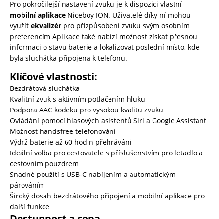
Pro pokročilejší nastavení zvuku je k dispozici vlastní
mobilní aplikace
Niceboy ION. Uživatelé díky ní mohou
využít
ekvalizér
pro přizpůsobení zvuku svým osobním
preferencím Aplikace také nabízí možnost získat přesnou
informaci o stavu baterie a lokalizovat poslední místo, kde
byla sluchátka připojena k telefonu.
Klíčové vlastnosti:
Bezdrátová sluchátka
Kvalitní zvuk s aktivním potlačením hluku
Podpora AAC kodeku pro vysokou kvalitu zvuku
Ovládání pomocí hlasových asistentů Siri a Google Assistant
Možnost handsfree telefonování
Výdrž baterie až 60 hodin přehrávání
Ideální volba pro cestovatele s příslušenstvím pro letadlo a
cestovním pouzdrem
Snadné použití s USB-C nabíjením a automatickým
párováním
Široký dosah bezdrátového připojení a mobilní aplikace pro
další funkce
Dostupnost a cena