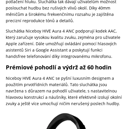
potlačení hluku. Sluchátka tak dávají uživatelům možnost
poslouchat hudbu bez rušivých vlivů okolí. Díky 40mm
měničům a širokému frekvenčnímu rozsahu je zajištěna
precizní reprodukce tónů a detailů.
Sluchátka Niceboy HIVE Aura 4 ANC podporují kodek AAC,
který zaručuje vysokou kvalitu zvuku, zejména pro uživatele
Apple zařízení. Dále umožňují ovládání pomocí hlasových
asistentů Siri a Google Assistant a poskytují funkci
handsfree telefonování díky integrovanému mikrofonu.
Prémiové pohodlí a výdrž až 60 hodin
Niceboy HIVE Aura 4 ANC se pyšní luxusním designem a
použitím prvotřídních materiálů. Tato sluchátka jsou
navržena s důrazem na pohodlí uživatele, s nastavitelnou
hlavovou konstrukcí a náušníky, které efektivně izolují okolní
zvuky a ještě více umocňují ničím nerušený poslech hudby.