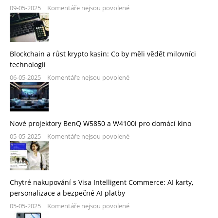
09-05-2025
Komentáře nejsou povolené
Blockchain a růst krypto kasin: Co by měli vědět milovníci
technologií
06-05-2025
Komentáře nejsou povolené
Nové projektory BenQ W5850 a W4100i pro domácí kino
05-05-2025
Komentáře nejsou povolené
Chytré nakupování s Visa Intelligent Commerce: AI karty,
personalizace a bezpečné AI platby
05-05-2025
Komentáře nejsou povolené