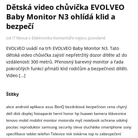
Dětská video chůvička EVOLVEO
Baby Monitor N3 ohlídá klid a
bezpečí
od IT Revue v Elektronika
Komentáře nejsou povolené
EVOLVEO uvádí na trh EVOLVEO Baby Monitor N3. Tato
dětská video chůvička zajistí nepřetržitý dozor dítěte až do
vzdálenosti 300 metrů. Přenosný barevný monitor a řada
pokročilých funkcí přináší klid rodičům a bezpečnost dítěti.
Video
[...]
Štítky
akce
android
aplikace
asus
BenQ
bezdrátová
bezpečnost
cena
chytrý
dell
disk
displej
fotoaparát
herní
honor
hp
huawei
kamera
klávesnice
lenovo
mobil
mobilní
monitor
motorola
myš
notebook
ochrana
odolný
pocitac
reproduktor
samsung
security
sleva
sluchátka
smartphone
sony
specifikace
tablet
telefon
Televize
tisk
tiskárna
top
tv
zabezpečení