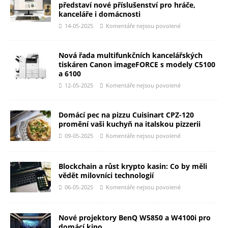
představí nové příslušenství pro hráče,
kanceláře i domácnosti
14-05-2025
Komentáře nejsou povolené
Nová řada multifunkčních kancelářských
tiskáren Canon imageFORCE s modely C5100
a 6100
12-05-2025
Komentáře nejsou povolené
Domácí pec na pizzu Cuisinart CPZ-120
promění vaši kuchyň na italskou pizzerii
09-05-2025
Komentáře nejsou povolené
Blockchain a růst krypto kasin: Co by měli
vědět milovníci technologií
06-05-2025
Komentáře nejsou povolené
Nové projektory BenQ W5850 a W4100i pro
domácí kino