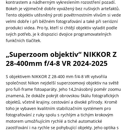
kontrastem a nádherným vykreslením rozostření pozadí.
Bokeh je výjimečně dobře vyvážený bez rušivých artefaktů.
Tento objektiv utěsněný proti povětrnostním vlivům si vede
velmi dobře i při běžném fotografování a také při seriózní
produkci videa. Pro ty, kteří si chtějí objektiv vyladit podle
svých potřeb, je k dispozici dvojice programovatelných
funkčních tlačítek.
„Superzoom objektiv“ NIKKOR Z
28-400mm f/4-8 VR 2024-2025
S objektivem NIKKOR Z 28-400 mm f/4-8 VR vytvořila
společnost Nikon nejdelší superzoomový objektiv na světě
pro full-frame fotoaparáty. Jeho 14,2násobný poměr zoomu
znamená, že dokáže pokrýt obrovskou škálu fotografických
objektů, včetně krajiny, cestování a divoké přírody. Kromě
toho je vybaven kvalitním stabilizačním systémem pro
fotografování z ruky spolu s rychlým a tichým krokovým
motorem umožňujícím rychlé a tiché automatické
zaostřování i na rychle se pohybující objekty. Jeho optika s