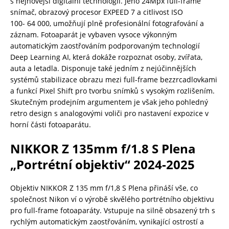
s nejnovější digitální technologií. Jeho 24Mpx full-frame
snímač, obrazový procesor EXPEED 7 a citlivost ISO
100- 64 000, umožňují plně profesionální fotografování a
záznam. Fotoaparát je vybaven vysoce výkonným
automatickým zaostřováním podporovaným technologií
Deep Learning AI, která dokáže rozpoznat osoby, zvířata,
auta a letadla. Disponuje také jedním z nejúčinnějších
systémů stabilizace obrazu mezi full-frame bezzrcadlovkami
a funkcí Pixel Shift pro tvorbu snímků s vysokým rozlišením.
Skutečným prodejním argumentem je však jeho pohledný
retro design s analogovými voliči pro nastavení expozice v
horní části fotoaparátu.
NIKKOR Z 135mm f/1.8 S Plena
„Portrétní objektiv“ 2024-2025
Objektiv NIKKOR Z 135 mm f/1,8 S Plena přináší vše, co
společnost Nikon ví o výrobě skvělého portrétního objektivu
pro full-frame fotoaparáty. Vstupuje na silně obsazený trh s
rychlým automatickým zaostřováním, vynikající ostrostí a