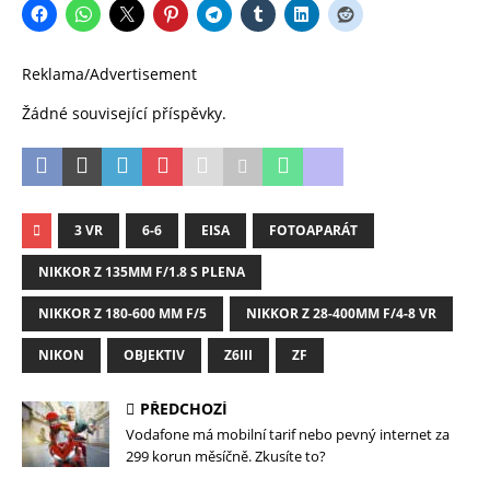
Reklama/Advertisement
Žádné související příspěvky.
3 VR
6-6
EISA
FOTOAPARÁT
NIKKOR Z 135MM F/1.8 S PLENA
NIKKOR Z 180-600 MM F/5
NIKKOR Z 28-400MM F/4-8 VR
NIKON
OBJEKTIV
Z6III
ZF
PŘEDCHOZÍ
Vodafone má mobilní tarif nebo pevný internet za
299 korun měsíčně. Zkusíte to?