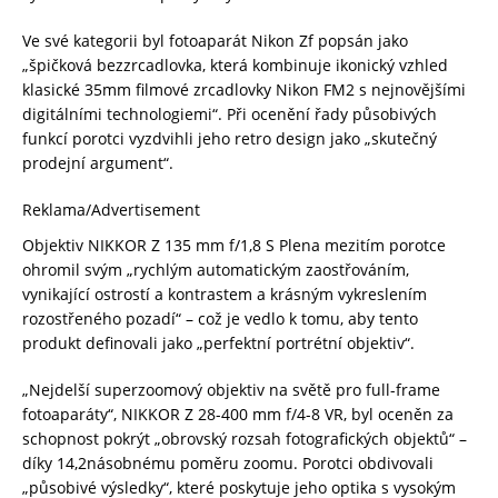
Ve své kategorii byl fotoaparát Nikon Zf popsán jako
„špičková bezzrcadlovka, která kombinuje ikonický vzhled
klasické 35mm filmové zrcadlovky Nikon FM2 s nejnovějšími
digitálními technologiemi“. Při ocenění řady působivých
funkcí porotci vyzdvihli jeho retro design jako „skutečný
prodejní argument“.
Reklama/Advertisement
Objektiv NIKKOR Z 135 mm f/1,8 S Plena mezitím porotce
ohromil svým „rychlým automatickým zaostřováním,
vynikající ostrostí a kontrastem a krásným vykreslením
rozostřeného pozadí“ – což je vedlo k tomu, aby tento
produkt definovali jako „perfektní portrétní objektiv“.
„Nejdelší superzoomový objektiv na světě pro full-frame
fotoaparáty“, NIKKOR Z 28-400 mm f/4-8 VR, byl oceněn za
schopnost pokrýt „obrovský rozsah fotografických objektů“ –
díky 14,2násobnému poměru zoomu. Porotci obdivovali
„působivé výsledky“, které poskytuje jeho optika s vysokým