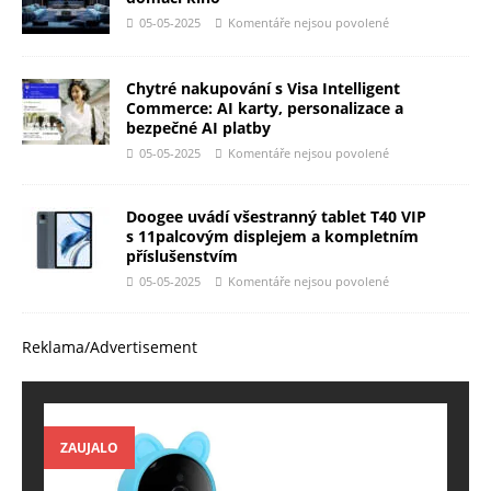
05-05-2025
Komentáře nejsou povolené
Chytré nakupování s Visa Intelligent
Commerce: AI karty, personalizace a
bezpečné AI platby
05-05-2025
Komentáře nejsou povolené
Doogee uvádí všestranný tablet T40 VIP
s 11palcovým displejem a kompletním
příslušenstvím
05-05-2025
Komentáře nejsou povolené
Reklama/Advertisement
ZAUJALO