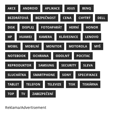
AKCE
ANDROID
APLIKACE
ASUS
BENQ
BEZDRÁTOVÁ
BEZPEČNOST
CENA
CHYTRÝ
DELL
DISK
DISPLEJ
FOTOAPARÁT
HERNÍ
HONOR
HP
HUAWEI
KAMERA
KLÁVESNICE
LENOVO
MOBIL
MOBILNÍ
MONITOR
MOTOROLA
MYŠ
NOTEBOOK
OCHRANA
ODOLNÝ
POCITAC
REPRODUKTOR
SAMSUNG
SECURITY
SLEVA
SLUCHÁTKA
SMARTPHONE
SONY
SPECIFIKACE
TABLET
TELEFON
TELEVIZE
TISK
TISKÁRNA
TOP
TV
ZABEZPEČENÍ
Reklama/Advertisement