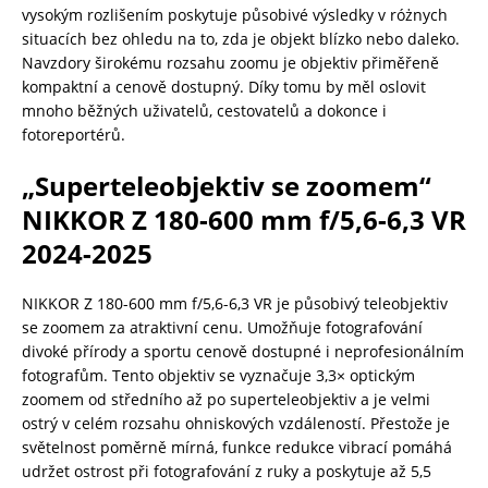
vysokým rozlišením poskytuje působivé výsledky v różnych
situacích bez ohledu na to, zda je objekt blízko nebo daleko.
Navzdory širokému rozsahu zoomu je objektiv přiměřeně
kompaktní a cenově dostupný. Díky tomu by měl oslovit
mnoho běžných uživatelů, cestovatelů a dokonce i
fotoreportérů.
„Superteleobjektiv se zoomem“
NIKKOR Z 180-600 mm f/5,6-6,3 VR
2024-2025
NIKKOR Z 180-600 mm f/5,6-6,3 VR je působivý teleobjektiv
se zoomem za atraktivní cenu. Umožňuje fotografování
divoké přírody a sportu cenově dostupné i neprofesionálním
fotografům. Tento objektiv se vyznačuje 3,3× optickým
zoomem od středního až po superteleobjektiv a je velmi
ostrý v celém rozsahu ohniskových vzdáleností. Přestože je
světelnost poměrně mírná, funkce redukce vibrací pomáhá
udržet ostrost při fotografování z ruky a poskytuje až 5,5