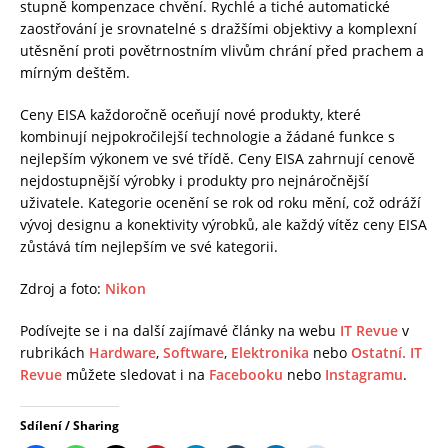
stupně kompenzace chvění. Rychlé a tiché automatické
zaostřování je srovnatelné s dražšími objektivy a komplexní
utěsnění proti povětrnostním vlivům chrání před prachem a
mírným deštěm.
Ceny EISA každoročně oceňují nové produkty, které
kombinují nejpokročilejší technologie a žádané funkce s
nejlepším výkonem ve své třídě. Ceny EISA zahrnují cenově
nejdostupnější výrobky i produkty pro nejnáročnější
uživatele. Kategorie ocenění se rok od roku mění, což odráží
vývoj designu a konektivity výrobků, ale každý vítěz ceny EISA
zůstává tím nejlepším ve své kategorii.
Zdroj a foto:
Nikon
Podívejte se i na další zajímavé články na webu
IT Revue
v
rubrikách
Hardware
,
Software
,
Elektronika
nebo
Ostatní.
IT
Revue
můžete sledovat i na
Facebooku
nebo
Instagramu
.
Sdílení / Sharing