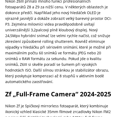
Nikon Z6III přináší mnoho funkcí profesionálních
fotoaparátů Z8 a Z9 za nižší cenu. V některých oblastech je
dokonce předčí. Například jeho nový hledáček OLED je
výrazně jasnější a dokáže zobrazit velký barevný prostor DCI-
P3. Zejména milovníci videa pravděpodobně uvítají
univerzálnější 3,2palcový plně kloubový displej. Nový
24,5Mpx hybridní snímač lze velmi rychle načíst, což snižuje
zkreslení způsobené rolling shutterem. Rovněž eliminuje
výpadky v hledáčku při sériovém snímání, které je možné při
maximálním počtu 60 snímků ve formátu JPEG nebo 20
snímků v RAW formátu za sekundu. Pokud jde o kvalitu
snímků, Z6III si skvěle poradí se šumem při vysokých
hodnotách ISO. Další silnou stránkou je stabilizátor obrazu,
který poskytuje kompenzaci až 8 stupňů v aktivním bodě
automatického zaostřování.
Zf „Full-Frame Camera“ 2024-2025
Nikon Zf je špičkový mirrorless fotoaparát, který kombinuje
ikonický vzhled klasické 35mm filmové zrcadlovky Nikon FM2