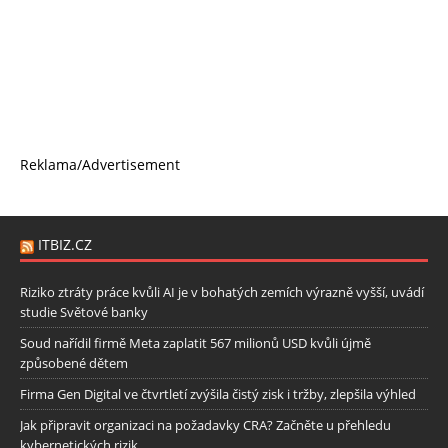
Reklama/Advertisement
ITBIZ.CZ
Riziko ztráty práce kvůli AI je v bohatých zemích výrazně vyšší, uvádí
studie Světové banky
Soud nařídil firmě Meta zaplatit 567 milionů USD kvůli újmě
způsobené dětem
Firma Gen Digital ve čtvrtletí zvýšila čistý zisk i tržby, zlepšila výhled
Jak připravit organizaci na požadavky CRA? Začněte u přehledu
kybernetických rizik