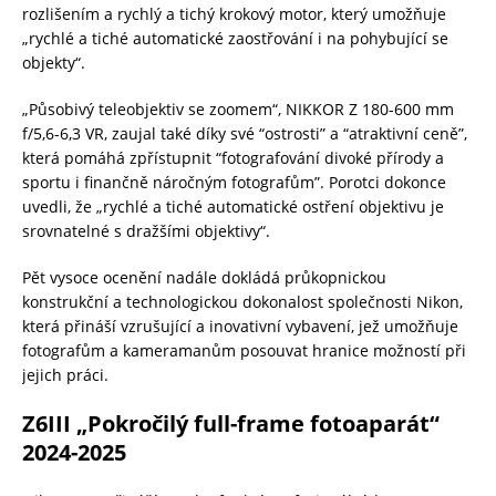
rozlišením a rychlý a tichý krokový motor, který umožňuje
„rychlé a tiché automatické zaostřování i na pohybující se
objekty“.
„Působivý teleobjektiv se zoomem“, NIKKOR Z 180-600 mm
f/5,6-6,3 VR, zaujal také díky své “ostrosti” a “atraktivní ceně”,
která pomáhá zpřístupnit “fotografování divoké přírody a
sportu i finančně náročným fotografům”. Porotci dokonce
uvedli, že „rychlé a tiché automatické ostření objektivu je
srovnatelné s dražšími objektivy“.
Pět vysoce ocenění nadále dokládá průkopnickou
konstrukční a technologickou dokonalost společnosti Nikon,
která přináší vzrušující a inovativní vybavení, jež umožňuje
fotografům a kameramanům posouvat hranice možností při
jejich práci.
Z6III „Pokročilý full-frame fotoaparát“
2024-2025