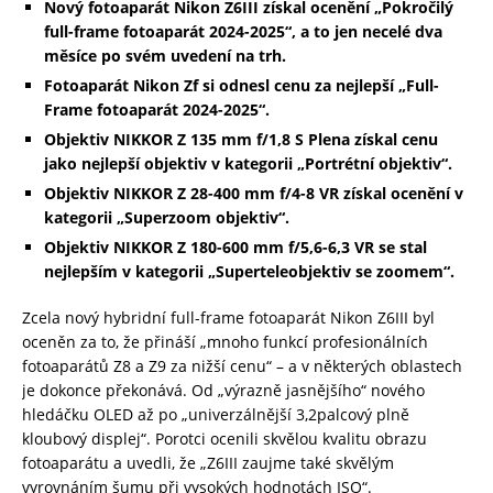
Nový fotoaparát Nikon
Z6III
získal ocenění „Pokročilý
full-frame fotoaparát 2024-2025“, a to jen necelé dva
měsíce po svém uvedení na trh.
Fotoaparát Nikon
Zf
si odnesl cenu za nejlepší „Full-
Frame fotoaparát 2024-2025“.
Objektiv
NIKKOR Z 135 mm f/1,8
S Plena získal cenu
jako nejlepší objektiv v kategorii „Portrétní objektiv“.
Objektiv
NIKKOR Z 28-400 mm f/4-8
VR získal ocenění v
kategorii „Superzoom objektiv“.
Objektiv
NIKKOR Z 180-600 mm f/5,6-6,3
VR se stal
nejlepším v kategorii „Superteleobjektiv se zoomem“.
Zcela nový hybridní full-frame fotoaparát Nikon Z6III byl
oceněn za to, že přináší „mnoho funkcí profesionálních
fotoaparátů Z8 a Z9 za nižší cenu“ – a v některých oblastech
je dokonce překonává. Od „výrazně jasnějšího“ nového
hledáčku OLED až po „univerzálnější 3,2palcový plně
kloubový displej“. Porotci ocenili skvělou kvalitu obrazu
fotoaparátu a uvedli, že „Z6III zaujme také skvělým
vyrovnáním šumu při vysokých hodnotách ISO“.