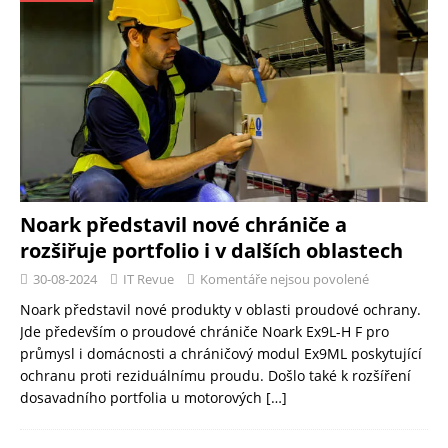
Noark představil nové chrániče a
rozšiřuje portfolio i v dalších oblastech
30-08-2024
IT Revue
Komentáře nejsou povolené
Noark představil nové produkty v oblasti proudové ochrany.
Jde především o proudové chrániče Noark Ex9L-H F pro
průmysl i domácnosti a chráničový modul Ex9ML poskytující
ochranu proti reziduálnímu proudu. Došlo také k rozšíření
dosavadního portfolia u motorových
[…]