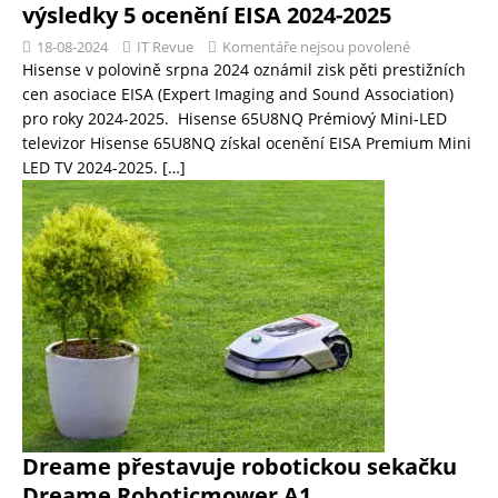
výsledky 5 ocenění EISA 2024-2025
18-08-2024
IT Revue
Komentáře nejsou povolené
Hisense v polovině srpna 2024 oznámil zisk pěti prestižních
cen asociace EISA (Expert Imaging and Sound Association)
pro roky 2024-2025. Hisense 65U8NQ Prémiový Mini-LED
televizor Hisense 65U8NQ získal ocenění EISA Premium Mini
LED TV 2024-2025.
[…]
Dreame přestavuje robotickou sekačku
Dreame Roboticmower A1