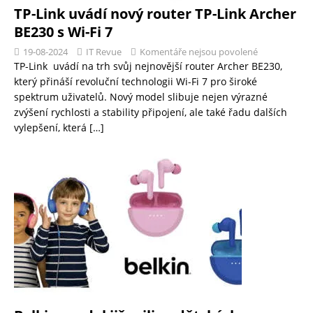
TP-Link uvádí nový router TP-Link Archer
BE230 s Wi-Fi 7
19-08-2024
IT Revue
Komentáře nejsou povolené
TP-Link uvádí na trh svůj nejnovější router Archer BE230,
který přináší revoluční technologii Wi-Fi 7 pro široké
spektrum uživatelů. Nový model slibuje nejen výrazné
zvýšení rychlosti a stability připojení, ale také řadu dalších
vylepšení, která
[…]