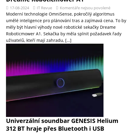
17-08-2024
IT Revue
Komentáře nejsou povolené
Moderní technologie OmniSense, pokročilý algoritmus
umělé inteligence pro plánování tras a zajímavá cena. To by
měly být hlavní výhody nové robotické sekačky Dreame
Roboticmower A1. Sekačka by měla splnit požadavek řady
uživatelů, kteří mají zahradu,
[…]
Univerzální soundbar GENESIS Helium
312 BT hraje přes Bluetooth i USB