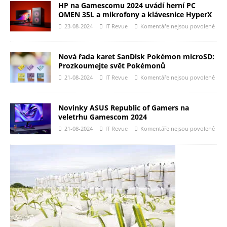
HP na Gamescomu 2024 uvádí herní PC
OMEN 35L a mikrofony a klávesnice HyperX
23-08-2024
IT Revue
Komentáře nejsou povolené
Nová řada karet SanDisk Pokémon microSD:
Prozkoumejte svět Pokémonů
21-08-2024
IT Revue
Komentáře nejsou povolené
Novinky ASUS Republic of Gamers na
veletrhu Gamescom 2024
21-08-2024
IT Revue
Komentáře nejsou povolené