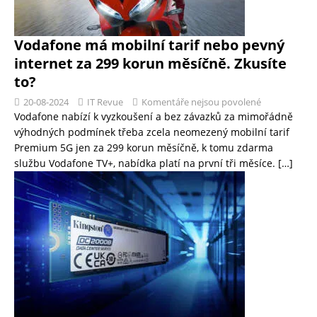
Vodafone má mobilní tarif nebo pevný
internet za 299 korun měsíčně. Zkusíte
to?
20-08-2024
IT Revue
Komentáře nejsou povolené
Vodafone nabízí k vyzkoušení a bez závazků za mimořádně
výhodných podmínek třeba zcela neomezený mobilní tarif
Premium 5G jen za 299 korun měsíčně, k tomu zdarma
službu Vodafone TV+, nabídka platí na první tři měsíce.
[…]