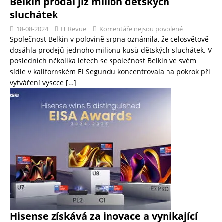
Belkin prodal již milion dětských
sluchátek
18-08-2024
IT Revue
Komentáře nejsou povolené
Společnost Belkin v polovině srpna oznámila, že celosvětově
dosáhla prodejů jednoho milionu kusů dětských sluchátek. V
posledních několika letech se společnost Belkin ve svém
sídle v kalifornském El Segundu koncentrovala na pokrok při
vytváření vysoce
[…]
Hisense získává za inovace a vynikající