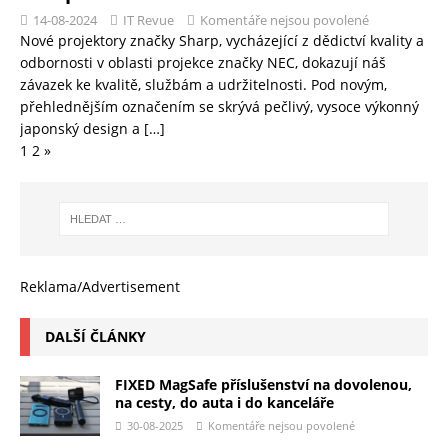
14-08-2024
IT Revue
Komentáře nejsou povolené
Nové projektory značky Sharp, vycházející z dědictví kvality a
odbornosti v oblasti projekce značky NEC, dokazují náš
závazek ke kvalitě, službám a udržitelnosti. Pod novým,
přehlednějším označením se skrývá pečlivý, vysoce výkonný
japonský design a
[…]
1
2
»
Reklama/Advertisement
DALŠÍ ČLÁNKY
FIXED MagSafe příslušenství na dovolenou,
na cesty, do auta i do kanceláře
30-08-2025
Komentáře nejsou povolené