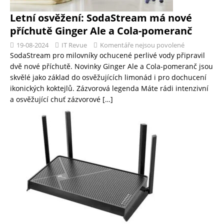
Letní osvěžení: SodaStream má nové
příchutě Ginger Ale a Cola-pomeranč
19-08-2024
IT Revue
Komentáře nejsou povolené
SodaStream pro milovníky ochucené perlivé vody připravil
dvě nové příchutě. Novinky Ginger Ale a Cola-pomeranč jsou
skvělé jako základ do osvěžujících limonád i pro dochucení
ikonických koktejlů. Zázvorová legenda Máte rádi intenzivní
a osvěžující chuť zázvorové
[…]