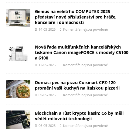
Genius na veletrhu COMPUTEX 2025
představí nové příslušenství pro hráče,
kanceláře i domácnosti
14-05-2025
Komentáře nejsou povolené
Nová řada multifunkčních kancelářských
tiskáren Canon imageFORCE s modely C5100
a 6100
12-05-2025
Komentáře nejsou povolené
Domácí pec na pizzu Cuisinart CPZ-120
promění vaši kuchyň na italskou pizzerii
09-05-2025
Komentáře nejsou povolené
Blockchain a růst krypto kasin: Co by měli
vědět milovníci technologií
06-05-2025
Komentáře nejsou povolené