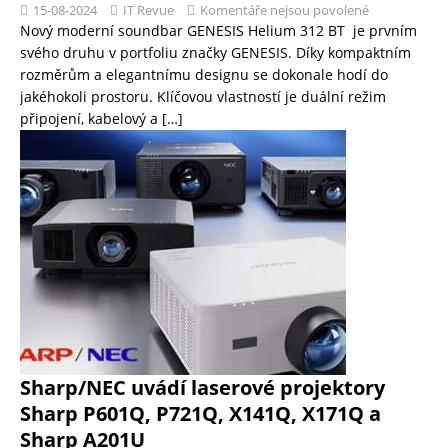
15-08-2024
IT Revue
Komentáře nejsou povolené
Nový moderní soundbar GENESIS Helium 312 BT je prvním
svého druhu v portfoliu značky GENESIS. Díky kompaktním
rozměrům a elegantnímu designu se dokonale hodí do
jakéhokoli prostoru. Klíčovou vlastností je duální režim
připojení, kabelový a
[…]
Sharp/NEC uvádí laserové projektory
Sharp P601Q, P721Q, X141Q, X171Q a
Sharp A201U