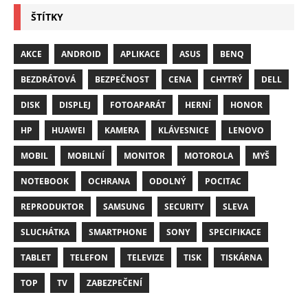
ŠTÍTKY
AKCE
ANDROID
APLIKACE
ASUS
BENQ
BEZDRÁTOVÁ
BEZPEČNOST
CENA
CHYTRÝ
DELL
DISK
DISPLEJ
FOTOAPARÁT
HERNÍ
HONOR
HP
HUAWEI
KAMERA
KLÁVESNICE
LENOVO
MOBIL
MOBILNÍ
MONITOR
MOTOROLA
MYŠ
NOTEBOOK
OCHRANA
ODOLNÝ
POCITAC
REPRODUKTOR
SAMSUNG
SECURITY
SLEVA
SLUCHÁTKA
SMARTPHONE
SONY
SPECIFIKACE
TABLET
TELEFON
TELEVIZE
TISK
TISKÁRNA
TOP
TV
ZABEZPEČENÍ