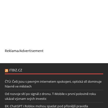
Reklama/Advertisement
ITBIZ.CZ
ČTÚ: Češi jsou s pevným internetem spokojeni, optická síť dominuje
hlavně ve městech
Od rozvoje sítí po signál z dronu. T-Mobile v první polovině roku
ukázal význam svých investic
EK: ChatGPT i Roblox mohou spadat pod přísnější pravidla