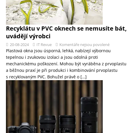
Recyklátu v PVC oknech se nemusíte bát,
uvádějí výrobci
20-08-2024
IT Revue
Komentáře nejsou povolené
Plastová okna jsou úsporná, lehká, nabízejí výbornou
tepelnou i zvukovou izolaci a jsou odolná proti
mechanickému poškození. Mohou být vyráběna z prvoplastu
a běžnou praxí je při produkci i kombinování prvoplastu
s recyklovaným PVC. Bohužel právě o
[…]