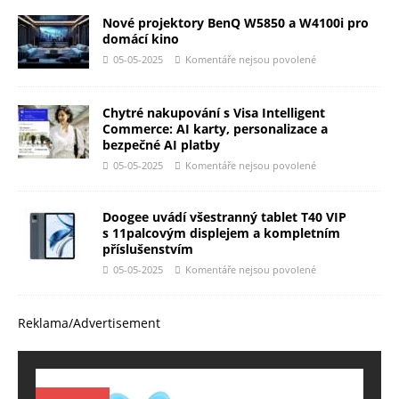
Nové projektory BenQ W5850 a W4100i pro
domácí kino
05-05-2025
Komentáře nejsou povolené
Chytré nakupování s Visa Intelligent
Commerce: AI karty, personalizace a
bezpečné AI platby
05-05-2025
Komentáře nejsou povolené
Doogee uvádí všestranný tablet T40 VIP
s 11palcovým displejem a kompletním
příslušenstvím
05-05-2025
Komentáře nejsou povolené
Reklama/Advertisement