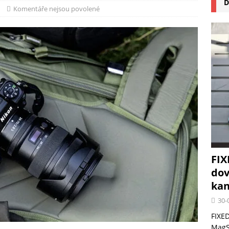
D
na pizzu Cuisinart CPZ-120 promění vaši kuchyň na italskou pizzerii
Komentáře nejsou povolené
 růst krypto kasin: Co by měli vědět milovníci technologií
FIX
dov
kan
30-
FIXED
MagSa