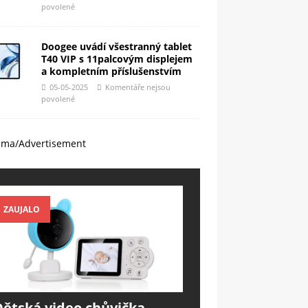
povolené
Doogee uvádí všestranný tablet
T40 VIP s 11palcovým displejem
a kompletním příslušenstvím
05-05-2025
Komentáře nejsou
povolené
ama/Advertisement
ZAUJALO
Dětská video chůvička