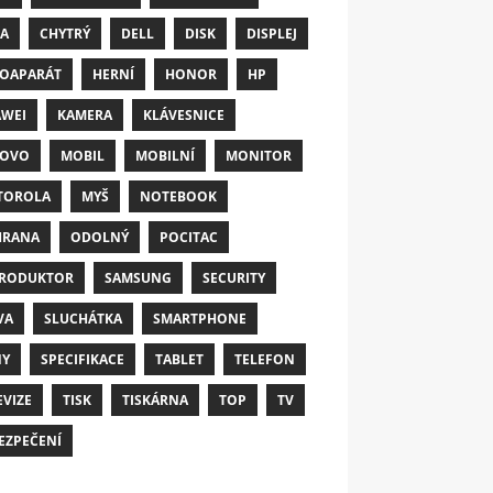
A
CHYTRÝ
DELL
DISK
DISPLEJ
OAPARÁT
HERNÍ
HONOR
HP
WEI
KAMERA
KLÁVESNICE
NOVO
MOBIL
MOBILNÍ
MONITOR
TOROLA
MYŠ
NOTEBOOK
HRANA
ODOLNÝ
POCITAC
RODUKTOR
SAMSUNG
SECURITY
VA
SLUCHÁTKA
SMARTPHONE
NY
SPECIFIKACE
TABLET
TELEFON
EVIZE
TISK
TISKÁRNA
TOP
TV
EZPEČENÍ