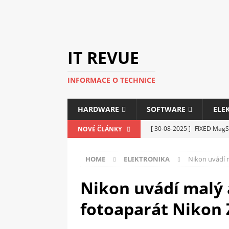
IT REVUE
INFORMACE O TECHNICE
HARDWARE
SOFTWARE
ELE
[ 30-08-2025 ]
FIXED MagSa
NOVÉ ČLÁNKY
ELEKTRONIKA
HOME
ELEKTRONIKA
Nikon uvádí m
[ 14-05-2025 ]
Genius na v
kanceláře i domácnosti
Nikon uvádí malý 
[ 12-05-2025 ]
Nová řada m
fotoaparát Nikon Z
C5100 a 6100
PERIFERI