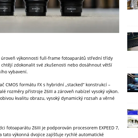
 úroveň výkonnosti full-frame fotoaparátů střední třídy
ří chtějí zdokonalit své zkušenosti nebo dosáhnout větší
ího vybavení.
ač CMOS formátu FX s hybridní „stacked“ konstrukcí –
lé rozměry přístroje Z6III a zároveň nabízel vysoký výkon.
obivou kvalitu obrazu, vysoký dynamický rozsah a věrné
rdci fotoaparátu Z6III je podporován procesorem EXPEED 7,
a tato výkonná dvojice zajišťuje rychlé automatické