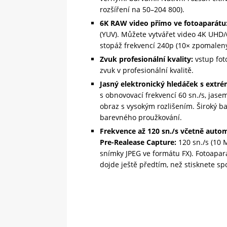
rozšíření na 50–204 800).
6K RAW video přímo ve fotoaparátu
(YUV). Můžete vytvářet video 4K UHD
stopáž frekvencí 240p (10× zpomalen
Zvuk profesionální kvality:
vstup fot
zvuk v profesionální kvalitě.
Jasný elektronický hledáček s ext
s obnovovací frekvencí 60 sn./s, jase
obraz s vysokým rozlišením. Široký b
barevného proužkování.
Frekvence až 120 sn./s včetně auto
Pre-Realease Capture:
120 sn./s (10
snímky JPEG ve formátu FX). Fotoapará
dojde ještě předtím, než stisknete sp