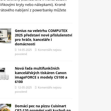
plňkovými kryty nebo nálepkami). Kromě
rátového nabíjení z powerbanky můžete
Genius na veletrhu COMPUTEX
2025 představí nové příslušenství
pro hráče, kanceláře i
domácnosti
14-05-2025
Komentáře nejsou
povolené
Nová řada multifunkčních
kancelářských tiskáren Canon
imageFORCE s modely C5100 a
6100
12-05-2025
Komentáře nejsou
povolené
Domácí pec na pizzu Cuisinart
CPZ-120 promění vaši kuchyň na