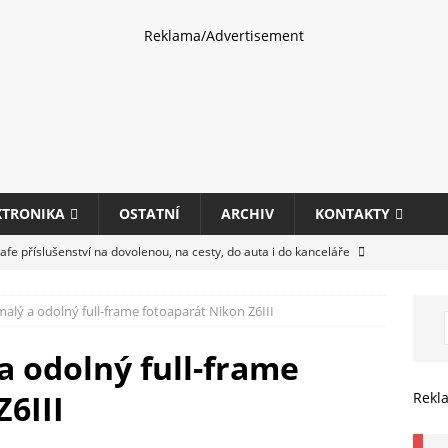
Reklama/Advertisement
KTRONIKA
OSTATNÍ
ARCHIV
KONTAKTY
fe příslušenství na dovolenou, na cesty, do auta i do kanceláře
alý a odolný full-frame fotoaparát Nikon Z6III
eletrhu COMPUTEX 2025 představí nové příslušenství pro hráče,
HARDWARE
a odolný full-frame
ultifunkčních kancelářských tiskáren Canon imageFORCE s modely
6III
Rekl
E