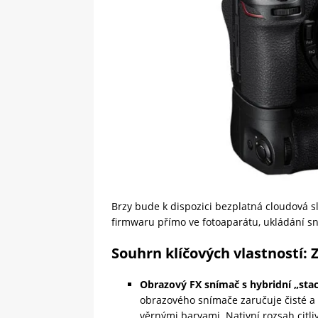
Brzy bude k dispozici bezplatná cloudová s
firmwaru přímo ve fotoaparátu, ukládání s
Souhrn klíčových vlastností: Z
Obrazový FX snímač s hybridní „sta
obrazového snímače zaručuje čisté a
věrnými barvami. Nativní rozsah citli