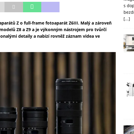
s do
bezd
[...]
parátů Z o full-frame fotoaparát Z6III. Malý a zároveň
modelů Z8 a Z9 a je výkonným nástrojem pro tvůrčí
konalými detaily a nabízí rovněž záznam videa ve