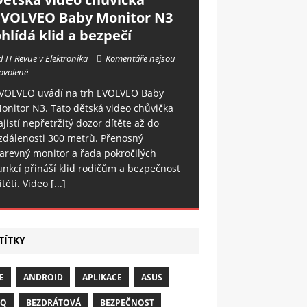
EVOLVEO Baby Monitor N3
hlídá klid a bezpečí
d IT Revue v Elektronika
Komentáře nejsou
ovolené
VOLVEO uvádí na trh EVOLVEO Baby
onitor N3. Tato dětská video chůvička
ajistí nepřetržitý dozor dítěte až do
zdálenosti 300 metrů. Přenosný
arevný monitor a řada pokročilých
unkcí přináší klid rodičům a bezpečnost
ítěti. Video
[...]
TÍTKY
E
ANDROID
APLIKACE
ASUS
NQ
BEZDRÁTOVÁ
BEZPEČNOST