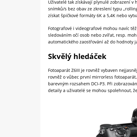
Uživatelé tak získávají plynulé zobrazení v
snímků/s bez obav ze zkreslení typu „rolli
získat špičkové formáty 6K a 5,4K nebo vyt
Fotografové i videografové mohou navíc těž
sledováním očí osob nebo zvířat, resp. moho
automatického zaostřování až do hodnoty jas
Skvělý hledáček
Fotoaparát Z6III je rovněž vybaven nejjasně
rovněž o vůbec první mirrorless fotoaparát
barevným rozsahem DCI-P3. Při zobrazování 
detaily a uživatelé se mohou spolehnout, 