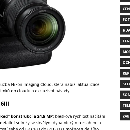
CEN
FOT
HUA
LE
MO
OC
REP
SLE
lužba Nikon Imaging Cloud, která nabízí aktualizace
nímků do cloudu a exkluzivní návody.
SO
6III
TEL
cked“ konstrukcí a 24,5
MP
: blesková rychlost načítání
ZAB
 detailní snímky se skvělým dynamickým rozsahem a
vostí sahá od ISO 100 do 64 000 (s možností dalšího