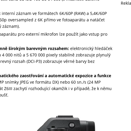
Rekl
:
interní záznam ve formátech 6K/60P (RAW) a 5,4K/60P
/60p oversampled z 6K přímo ve fotoaparátu a natáčet
ý záznam).
oaparátu pro externí mikrofon lze použít jako vstup pro
rémně širokým barevným rozsahem:
elektronický hledáček
m 4 000 nitů a 5 670 000 pixely stabilně zobrazuje plynulý
arevný rozsah (DCI-P3) zobrazuje věrné barvy bez
matického zaostřování a automatické expozice a funkce
 MP snímky JPEG ve formátu DX) nebo 60 sn./s (24 MP
t Z6III zachytí rozhodující okamžik i v případě, že k němu
oušť.