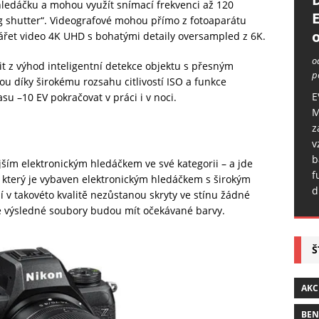
 hledáčku a mohou využít snímací frekvenci až 120
ng shutter“. Videografové mohou přímo z fotoaparátu
o
vářet video 4K UHD s bohatými detaily oversampled z 6K.
o
it z výhod inteligentní detekce objektu s přesným
p
u díky širokému rozsahu citlivostí ISO a funkce
E
u –10 EV pokračovat v práci i v noci.
M
z
v
b
jším elektronickým hledáčkem ve své kategorii – a jde
f
, který je vybaven elektronickým hledáčkem s širokým
d
v takovéto kvalitě nezůstanou skryty ve stínu žádné
že výsledné soubory budou mít očekávané barvy.
Š
AKC
BE