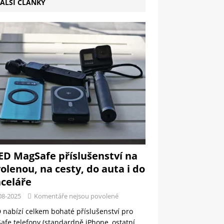
ALŠÍ ČLÁNKY
ED MagSafe příslušenství na
olenou, na cesty, do auta i do
celáře
08-2025
Komentáře nejsou povolené
 nabízí celkem bohaté příslušenství pro
fe telefony (standardně iPhone, ostatní