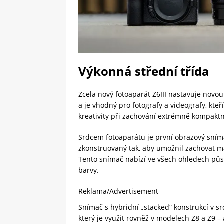
Výkonná střední třída
Zcela nový fotoaparát Z6III nastavuje novou
a je vhodný pro fotografy a videografy, kte
kreativity při zachování extrémně kompaktn
Srdcem fotoaparátu je první obrazový sním
zkonstruovaný tak, aby umožnil zachovat ma
Tento snímač nabízí ve všech ohledech půs
barvy.
Reklama/Advertisement
Snímač s hybridní „stacked“ konstrukcí v s
který je využit rovněž v modelech Z8 a Z9 – 