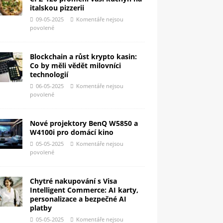
italskou pizzerii
09-05-2025
Komentáře nejsou
povolené
Blockchain a růst krypto kasin:
Co by měli vědět milovníci
technologií
06-05-2025
Komentáře nejsou
povolené
Nové projektory BenQ W5850 a
W4100i pro domácí kino
05-05-2025
Komentáře nejsou
povolené
Chytré nakupování s Visa
Intelligent Commerce: AI karty,
personalizace a bezpečné AI
platby
05-05-2025
Komentáře nejsou