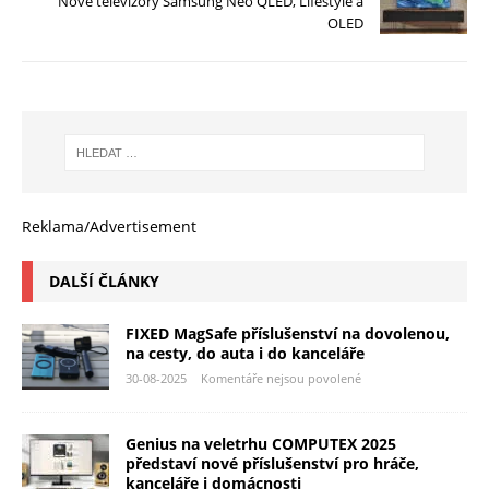
Nové televizory Samsung Neo QLED, Lifestyle a
OLED
Reklama/Advertisement
DALŠÍ ČLÁNKY
FIXED MagSafe příslušenství na dovolenou,
na cesty, do auta i do kanceláře
30-08-2025
Komentáře nejsou povolené
Genius na veletrhu COMPUTEX 2025
představí nové příslušenství pro hráče,
kanceláře i domácnosti