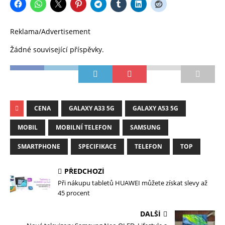
Reklama/Advertisement
Žádné související příspěvky.
CENA
GALAXY A33 5G
GALAXY A53 5G
MOBIL
MOBILNÍ TELEFON
SAMSUNG
SMARTPHONE
SPECIFIKACE
TELEFON
TOP
PŘEDCHOZÍ
Při nákupu tabletů HUAWEI můžete získat slevy až
45 procent
DALŠÍ