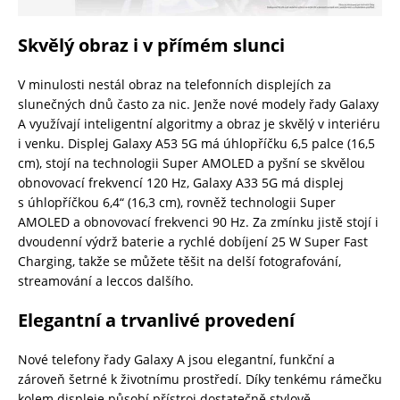
Skvělý obraz i v přímém slunci
V minulosti nestál obraz na telefonních displejích za
slunečných dnů často za nic. Jenže nové modely řady Galaxy
A využívají inteligentní algoritmy a obraz je skvělý v interiéru
i venku. Displej Galaxy A53 5G má úhlopříčku 6,5 palce (16,5
cm), stojí na technologii Super AMOLED a pyšní se skvělou
obnovovací frekvencí 120 Hz, Galaxy A33 5G má displej
s úhlopříčkou 6,4“ (16,3 cm), rovněž technologii Super
AMOLED a obnovovací frekvenci 90 Hz. Za zmínku jistě stojí i
dvoudenní výdrž baterie a rychlé dobíjení 25 W Super Fast
Charging, takže se můžete těšit na delší fotografování,
streamování a leccos dalšího.
Elegantní a trvanlivé provedení
Nové telefony řady Galaxy A jsou elegantní, funkční a
zároveň šetrné k životnímu prostředí. Díky tenkému rámečku
kolem displeje působí přístroj dostatečně stylově,