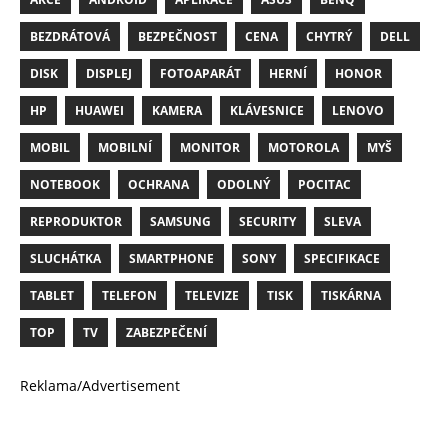
BEZDRÁTOVÁ
BEZPEČNOST
CENA
CHYTRÝ
DELL
DISK
DISPLEJ
FOTOAPARÁT
HERNÍ
HONOR
HP
HUAWEI
KAMERA
KLÁVESNICE
LENOVO
MOBIL
MOBILNÍ
MONITOR
MOTOROLA
MYŠ
NOTEBOOK
OCHRANA
ODOLNÝ
POCITAC
REPRODUKTOR
SAMSUNG
SECURITY
SLEVA
SLUCHÁTKA
SMARTPHONE
SONY
SPECIFIKACE
TABLET
TELEFON
TELEVIZE
TISK
TISKÁRNA
TOP
TV
ZABEZPEČENÍ
Reklama/Advertisement