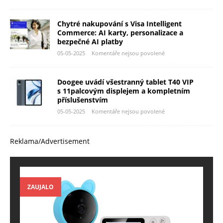
Chytré nakupování s Visa Intelligent
Commerce: AI karty, personalizace a
bezpečné AI platby
05-05-2025
Komentáře nejsou povolené
Doogee uvádí všestranný tablet T40 VIP
s 11palcovým displejem a kompletním
příslušenstvím
05-05-2025
Komentáře nejsou povolené
Reklama/Advertisement
ZAUJALO