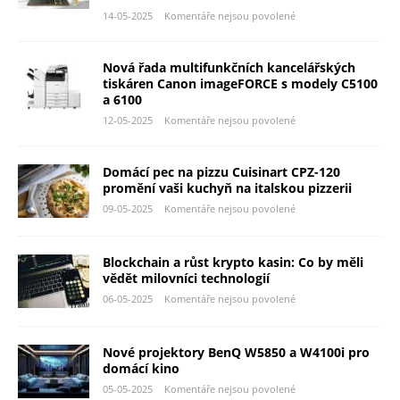
14-05-2025
Komentáře nejsou povolené
Nová řada multifunkčních kancelářských
tiskáren Canon imageFORCE s modely C5100
a 6100
12-05-2025
Komentáře nejsou povolené
Domácí pec na pizzu Cuisinart CPZ-120
promění vaši kuchyň na italskou pizzerii
09-05-2025
Komentáře nejsou povolené
Blockchain a růst krypto kasin: Co by měli
vědět milovníci technologií
06-05-2025
Komentáře nejsou povolené
Nové projektory BenQ W5850 a W4100i pro
domácí kino
05-05-2025
Komentáře nejsou povolené