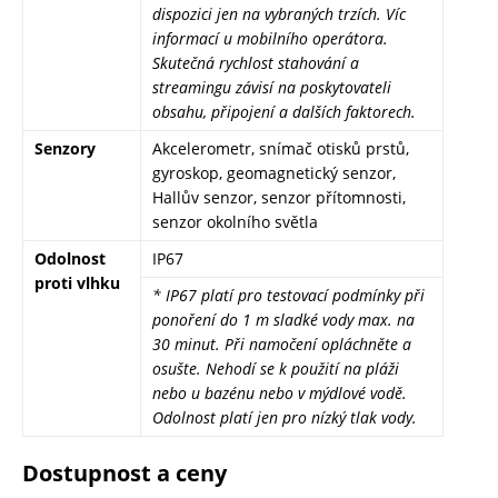
dispozici jen na vybraných trzích. Víc
informací u mobilního operátora.
Skutečná rychlost stahování a
streamingu závisí na poskytovateli
obsahu, připojení a dalších faktorech.
Senzory
Akcelerometr, snímač otisků prstů,
gyroskop, geomagnetický senzor,
Hallův senzor, senzor přítomnosti,
senzor okolního světla
Odolnost
IP67
proti vlhku
* IP67 platí pro testovací podmínky při
ponoření do 1 m sladké vody max. na
30 minut. Při namočení opláchněte a
osušte. Nehodí se k použití na pláži
nebo u bazénu nebo v mýdlové vodě.
Odolnost platí jen pro nízký tlak vody.
Dostupnost a ceny