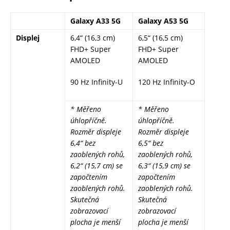
Galaxy A33 5G
Galaxy A53 5G
Displej
6,4“ (16,3 cm)
6,5“ (16,5 cm)
FHD+ Super
FHD+ Super
AMOLED
AMOLED
90 Hz Infinity-U
120 Hz Infinity-O
*
Měřeno
*
Měřeno
úhlopříčně.
úhlopříčně.
Rozměr displeje
Rozměr displeje
6,4“ bez
6,5“ bez
zaoblených rohů,
zaoblených rohů,
6,2“ (15,7 cm) se
6,3“ (15,9 cm) se
započtením
započtením
zaoblených rohů.
zaoblených rohů.
Skutečná
Skutečná
zobrazovací
zobrazovací
plocha je menší
plocha je menší