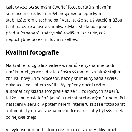
Galaxy A53 5G se pyšní čtveřicí fotoaparátů s hlavním
snímačem s rozlišením 64 megapixelů, optickým
stabilizátorem a technologií VDIS, takže se uživatelé můžou
těšit na ostré a jasné snímky, kdykoli stisknou spoušť. I
přední fotoaparát má vysoké rozlišení 32 MPix, což
nepochybně potěší milovníky selfies.
Kvalitní fotografie
Na kvalitě fotografií a videozáznamů se významně podílí
umělá inteligence s dostatečným výkonem, za nímž stojí mj.
zbrusu nový 5nm procesor. Každý snímek vypadá skvěle,
dokonce i ve slabém světle. Vylepšený noční režim
automaticky skládá fotografie až ze 12 zdrojových záběrů,
takže jsou dostatečně jasné a netrpí přehnaným šumem. Při
natáčení v šeru či v potemnělém interiéru si zase fotoaparát
automaticky upraví záznamovou frekvenci, aby byl výsledek
co nejkvalitnější.
Ve vylepšením portrétním režimu mají záběry díky umělé