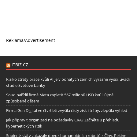
Reklama/Advertisement
ITBIZ.CZ
Riziko ztráty práce kvůli AI je v bohatých zemích výrazně vyšší, uvádí
studie Světové banky
Soud nařídil firmě Meta zaplatit 567 milionů USD kvůli újmě
způsobené dětem
Firma Gen Digital ve čtvrtletí zvýšila čistý zisk i tržby, zlepšila výhled
Jak připravit organizaci na požadavky CRA? Začněte u přehledu
kybernetických rizik
Spojené státy zakázaly dovoz humanoidních robotů z Číny, Peking