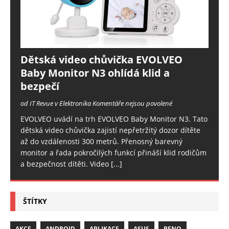
Dětská video chůvička EVOLVEO
Baby Monitor N3 ohlídá klid a
bezpečí
od IT Revue v Elektronika
Komentáře nejsou povolené
EVOLVEO uvádí na trh EVOLVEO Baby Monitor N3. Tato
dětská video chůvička zajistí nepřetržitý dozor dítěte
až do vzdálenosti 300 metrů. Přenosný barevný
monitor a řada pokročilých funkcí přináší klid rodičům
a bezpečnost dítěti. Video
[...]
ŠTÍTKY
AKCE
ANDROID
APLIKACE
ASUS
BENQ