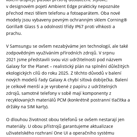
v designovém pojetí Ambient Edge prakticky nepoznáte
přechod mezi tělem telefonu a fotoaparátem. Oba nové
modely jsou vybaveny pevným ochranným sklem Corning®
Gorilla® Glass 5 a odolností třídy IP67 proti vlhkosti a
prachu.
V Samsungu se ovšem nezabýváme jen technologií, ale také
zodpovědným využíváním přírodních zdrojů. V srpnu
2021 jsme představili svou vizi udržitelnosti pod názvem
Galaxy for the Planet – realistický plán na splnění důležitých
ekologických cílů do roku 2025. Z těchto důvodů v balení
nových modelů řady Galaxy A chybí síťová dobíječka. Balení
je celkově menší a je vyrobené z papíru z udržitelných
zdrojů, samotné telefony v sobě mají komponenty z
recyklovaných materiálů PCM (konkrétně postranní tlačítka a
držáky na SIM karty).
O dlouhou životnost obou telefonů se ovšem nestarají jen
materiály. U obou přístrojů garantujeme aktualizace
uživatelského rozhraní One UI a operačního systému