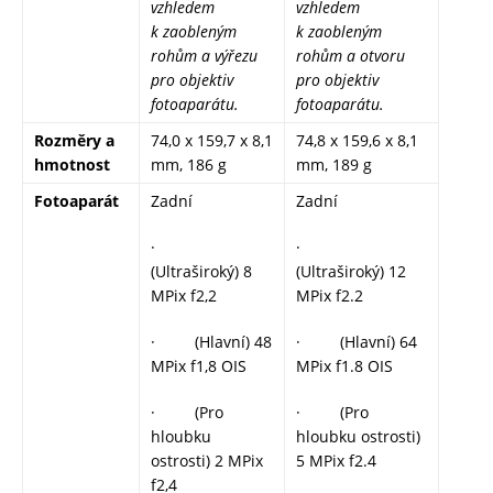
vzhledem
vzhledem
k zaobleným
k zaobleným
rohům a výřezu
rohům a otvoru
pro objektiv
pro objektiv
fotoaparátu.
fotoaparátu.
Rozměry a
74,0 x 159,7 x 8,1
74,8 x 159,6 x 8,1
hmotnost
mm, 186 g
mm, 189 g
Fotoaparát
Zadní
Zadní
·
·
(Ultraširoký) 8
(Ultraširoký) 12
MPix f2,2
MPix f2.2
· (Hlavní) 48
· (Hlavní) 64
MPix f1,8 OIS
MPix f1.8 OIS
· (Pro
· (Pro
hloubku
hloubku ostrosti)
ostrosti) 2 MPix
5 MPix f2.4
f2,4