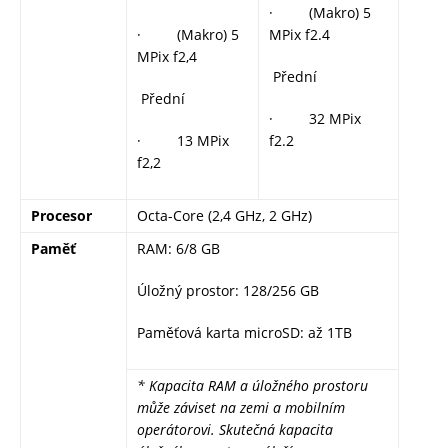
· (Makro) 5
· (Makro) 5
MPix f2.4
MPix f2,4
Přední
Přední
· 32 MPix
· 13 MPix
f2.2
f2,2
Procesor
Octa-Core (2,4 GHz, 2 GHz)
Paměť
RAM: 6/8 GB
Úložný prostor: 128/256 GB
Paměťová karta microSD: až 1TB
* Kapacita RAM a úložného prostoru
může záviset na zemi a mobilním
operátorovi. Skutečná kapacita