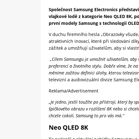
Společnost Samsung Electronics představil
vlajkové lodě z kategorie Neo QLED 8K, po
první modely Samsung s technologií OLED
V duchu firemního hesla „Obrazovky všude,
atraktivních inovací, které při sledování d
zážitek a umožňují uživatelům, aby si vlast
„Cílem Samsungu je umožnit uživatelům, aby si
preferencí a životního stylu. Dobře víme, že 
měníme zažitou definici úlohy, kterou televizo
televizní a audiovizuální divize Samsung El
Reklama/Advertisement
„Je jedno, jestli toužíte po přístroji, který by
špičkového obrazu v rozlišení 8K nebo si chcet
chcete cokoli, Samsung to pro vás má.“
Neo QLED 8K