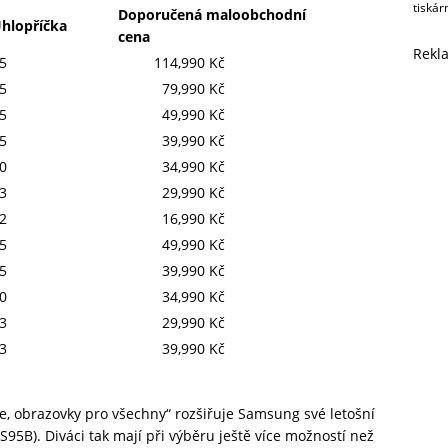
tiskár
Doporučená maloobchodní
hlopříčka
cena
Rekl
5
114,990 Kč
5
79,990 Kč
5
49,990 Kč
5
39,990 Kč
0
34,990 Kč
3
29,990 Kč
2
16,990 Kč
5
49,990 Kč
5
39,990 Kč
0
34,990 Kč
3
29,990 Kč
3
39,990 Kč
 obrazovky pro všechny“ rozšiřuje Samsung své letošní
S95B). Diváci tak mají při výběru ještě více možností než