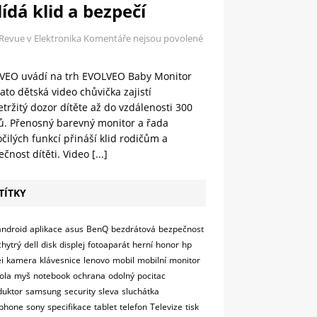
ídá klid a bezpečí
 Revue v Elektronika
Komentáře nejsou povolené
VEO uvádí na trh EVOLVEO Baby Monitor
ato dětská video chůvička zajistí
tržitý dozor dítěte až do vzdálenosti 300
ů. Přenosný barevný monitor a řada
čilých funkcí přináší klid rodičům a
čnost dítěti. Video
[...]
TÍTKY
android
aplikace
asus
BenQ
bezdrátová
bezpečnost
chytrý
dell
disk
displej
fotoaparát
herní
honor
hp
i
kamera
klávesnice
lenovo
mobil
mobilní
monitor
ola
myš
notebook
ochrana
odolný
pocitac
duktor
samsung
security
sleva
sluchátka
phone
sony
specifikace
tablet
telefon
Televize
tisk