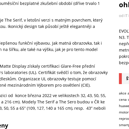
ohl
vouměsíční bezplatné zkušební období (dříve trvalo 1
od IT
e The Serif, v letošní verzi s matným povrchem, který
. Ikonický design tak působí ještě elegantněji a
EVOL
N3. T
ylepšenou funkční výbavou. Jak matná obrazovka, tak i
nepře
na šířku, ale také na výšku, jak je pro tento model
metr
pokro
bezpe
atte Display získaly certifikaci Glare-Free přední
 laboratories (UL). Certifikát svědčí o tom, že obrazovky
Š
odleskům. Organizace UL obrazovky testuje pomocí
řené mezinárodním Výborem pro osvětlení (CIE).
akce
ici od konce března 2022 ve velikostech 32, 43, 50, 55,
cena
190 a 216 cm). Modely The Serif a The Sero budou v ČR ke
huawe
, 50, 55 a 65” (109, 127, 140 a 165 cm), resp. 43” neboli
motor
repro
eny
smart