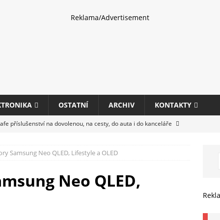
Reklama/Advertisement
KTRONIKA
OSTATNÍ
ARCHIV
KONTAKTY
fe příslušenství na dovolenou, na cesty, do auta i do kanceláře
ory Samsung Neo QLED, Lifestyle a OLED
eletrhu COMPUTEX 2025 představí nové příslušenství pro hráče,
HARDWARE
Samsung Neo QLED,
ultifunkčních kancelářských tiskáren Canon imageFORCE s modely
Rekl
E