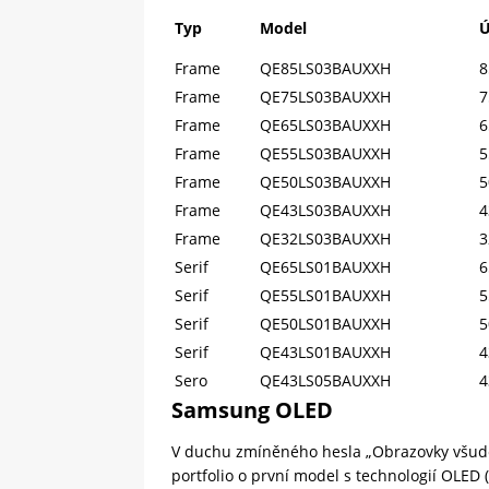
Typ
Model
Ú
Frame
QE85LS03BAUXXH
8
Frame
QE75LS03BAUXXH
7
Frame
QE65LS03BAUXXH
6
Frame
QE55LS03BAUXXH
5
Frame
QE50LS03BAUXXH
5
Frame
QE43LS03BAUXXH
4
Frame
QE32LS03BAUXXH
3
Serif
QE65LS01BAUXXH
6
Serif
QE55LS01BAUXXH
5
Serif
QE50LS01BAUXXH
5
Serif
QE43LS01BAUXXH
4
Sero
QE43LS05BAUXXH
4
Samsung OLED
V duchu zmíněného hesla „Obrazovky všude,
portfolio o první model s technologií OLED (