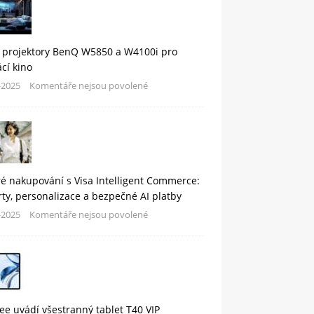
 projektory BenQ W5850 a W4100i pro
cí kino
-2025
Komentáře nejsou povolené
é nakupování s Visa Intelligent Commerce:
rty, personalizace a bezpečné AI platby
-2025
Komentáře nejsou povolené
e uvádí všestranný tablet T40 VIP