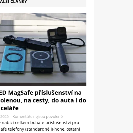
ALŠÍ ČLÁNKY
ED MagSafe příslušenství na
olenou, na cesty, do auta i do
celáře
-2025
Komentáře nejsou povolené
 nabízí celkem bohaté příslušenství pro
fe telefony (standardně iPhone, ostatní