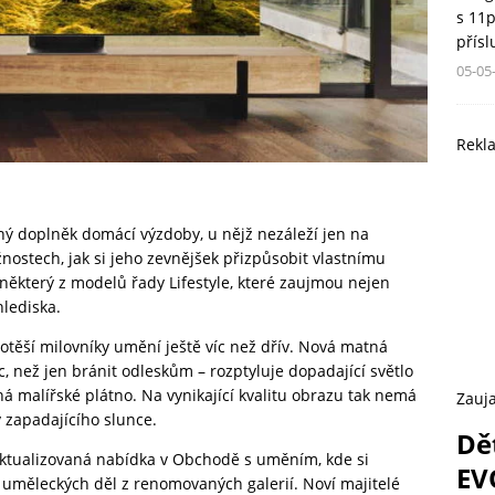
s 11
přís
05-05
Rekl
zný doplněk domácí výzdoby, u nějž nezáleží jen na
žnostech, jak si jeho zevnějšek přizpůsobit vlastnímu
některý z modelů řady Lifestyle, které zaujmou nejen
hlediska.
otěší milovníky umění ještě víc než dřív. Nová matná
, než jen bránit odleskům – rozptyluje dopadající světlo
á malířské plátno. Na vynikající kvalitu obrazu tak nemá
Zauja
y zapadajícího slunce.
Dě
aktualizovaná nabídka v Obchodě s uměním, kde si
EV
 uměleckých děl z renomovaných galerií. Noví majitelé