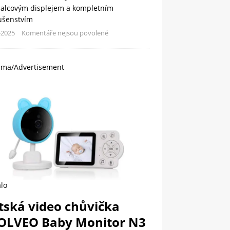
palcovým displejem a kompletním
lušenstvím
-2025
Komentáře nejsou povolené
ama/Advertisement
lo
tská video chůvička
OLVEO Baby Monitor N3