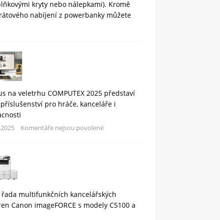
plňkovými kryty nebo nálepkami). Kromě
rátového nabíjení z powerbanky můžete
us na veletrhu COMPUTEX 2025 představí
příslušenství pro hráče, kanceláře i
cnosti
-2025
Komentáře nejsou povolené
 řada multifunkčních kancelářských
áren Canon imageFORCE s modely C5100 a