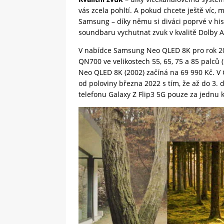
vás zcela pohltí. A pokud chcete ještě víc
Samsung – díky němu si diváci poprvé v his
soundbaru vychutnat zvuk v kvalitě Dolby 
V nabídce Samsung Neo QLED 8K pro rok 20
QN700 ve velikostech 55, 65, 75 a 85 palců
Neo QLED 8K (2002) začíná na 69 990 Kč. V 
od poloviny března 2022 s tím, že až do 3
telefonu Galaxy Z Flip3 5G pouze za jednu 