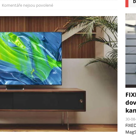
D
na pizzu Cuisinart CPZ-120 promění vaši kuchyň na italskou pizzerii
Komentáře nejsou povolené
 růst krypto kasin: Co by měli vědět milovníci technologií
FIX
dov
kan
30-08
FIXED
MagSa