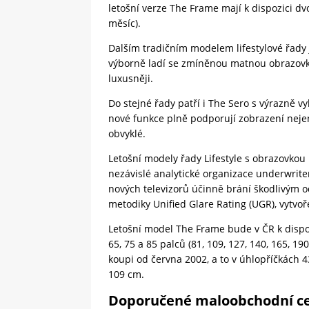
letošní verze The Frame mají k dispozici d
měsíc).
Dalším tradičním modelem lifestylové řady j
výborně ladí se zmíněnou matnou obrazovkou
luxusněji.
Do stejné řady patří i The Sero s výrazně v
nové funkce plně podporují zobrazení nejen 
obvyklé.
Letošní modely řady Lifestyle s obrazovkou M
nezávislé analytické organizace underwriters
nových televizorů účinně brání škodlivým 
metodiky Unified Glare Rating (UGR), vytvo
Letošní model The Frame bude v ČR k dispoz
65, 75 a 85 palců (81, 109, 127, 140, 165, 
koupi od června 2002, a to v úhlopříčkách 43
109 cm.
Doporučené maloobchodní c