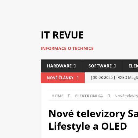
IT REVUE
INFORMACE O TECHNICE
HARDWARE
SOFTWARE
ELE
[ 30-08-2025 ]
FIXED MagSa
NOVÉ ČLÁNKY
ELEKTRONIKA
HOME
ELEKTRONIKA
Nové televiz
[ 14-05-2025 ]
Genius na v
kanceláře i domácnosti
Nové televizory 
[ 12-05-2025 ]
Nová řada m
Lifestyle a OLED
C5100 a 6100
PERIFERI