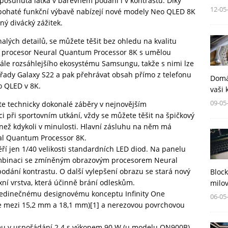
posunutá laťka v barevném podání i v kontrastu. Díky
12-05
ohaté funkční výbavě nabízejí nové modely Neo QLED 8K
ný divácký zážitek.
nalých detailů, se můžete těšit bez ohledu na kvalitu
lý procesor Neural Quantum Processor 8K s umělou
 stále rozsáhlejšího ekosystému Samsungu, takže s nimi lze
 řady Galaxy S22 a pak přehrávat obsah přímo z telefonu
Domá
o QLED v 8K.
vaši 
09-05
te technicky dokonalé záběry v nejnovějším
 při sportovním utkání, vždy se můžete těšit na špičkový
í než kdykoli v minulosti. Hlavní zásluhu na něm má
al Quantum Processor 8K.
í jen 1/40 velikosti standardních LED diod. Na panelu
ombinaci se zmíněným obrazovým procesorem Neural
dání kontrastu. O další vylepšení obrazu se stará nový
Block
xní vrstva, která účinně brání odleskům.
milov
jedinečnému designovému konceptu Infinity One
06-05
e mezi 15,2 mm a 18,1 mm)
[1]
a nerezovou povrchovou
mu v uspořádání 2.4 s výkonem 90 W (u modelu QN900B)