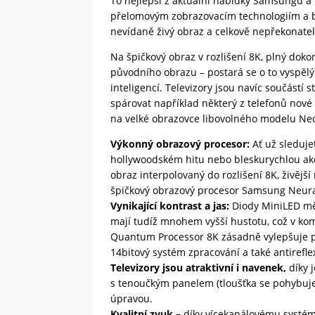
To nejlepší z aktuální nabídky Samsungu a 
přelomovým zobrazovacím technologiím a b
nevídaně živý obraz a celkově nepřekonatel
Na špičkový obraz v rozlišení 8K, plný doko
původního obrazu – postará se o to vyspě
inteligencí. Televizory jsou navíc součástí
spárovat například některý z telefonů nové
na velké obrazovce libovolného modelu Ne
Výkonný obrazový procesor:
Ať už sleduje
hollywoodském hitu nebo bleskurychlou akci
obraz interpolovaný do rozlišení 8K, živějš
špičkový obrazový procesor Samsung Neur
Vynikající kontrast a jas:
Diody MiniLED měř
mají tudíž mnohem vyšší hustotu, což v k
Quantum Processor 8K zásadně vylepšuje po
14bitový systém zpracování a také antirefle
Televizory jsou atraktivní i navenek,
díky 
s tenoučkým panelem (tloušťka se pohybuj
úpravou.
Kvalitní zvuk –
díky vícekanálovému systé