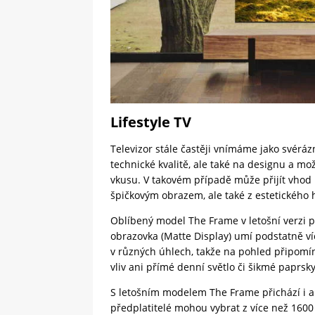
Lifestyle TV
Televizor stále častěji vnímáme jako svérá
technické kvalitě, ale také na designu a mo
vkusu. V takovém případě může přijít vhod 
špičkovým obrazem, ale také z estetického 
Oblíbený model The Frame v letošní verzi p
obrazovka (Matte Display) umí podstatně víc
v různých úhlech, takže na pohled připomín
vliv ani přímé denní světlo či šikmé paprsk
S letošním modelem The Frame přichází i 
předplatitelé mohou vybrat z více než 1600