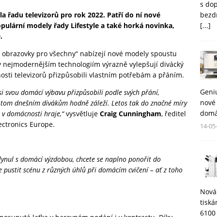
s do
bezd
a řadu televizorů pro rok 2022. Patří do ní nové
[...]
pulární modely řady Lifestyle a také horká novinka,
.
 obrazovky pro všechny“ nabízejí nové modely spoustu
íky nejmodernějším technologiím výrazně vylepšují divácký
nosti televizorů přizpůsobili vlastním potřebám a přáním.
Geni
 svou domácí výbavu přizpůsobili podle svých přání,
nové 
na tom dnešním divákům hodně záleží. Letos tak do značné míry
domá
r v domácnosti hraje,“
vysvětluje
Craig Cunningham
, ředitel
ectronics Europe.
14-05
 splynul s domácí výzdobou, chcete se naplno ponořit do
e pustit scénu z různých úhlů při domácím cvičení – ať z toho
Nová
tisk
6100