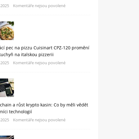
-2025
Komentáře nejsou povolené
cí pec na pizzu Cuisinart CPZ-120 promění
kuchyň na italskou pizzerii
-2025
Komentáře nejsou povolené
chain a růst krypto kasin: Co by měli vědět
níci technologií
-2025
Komentáře nejsou povolené