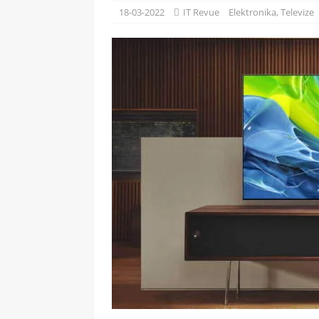
[ 09-05-2025 ]
Domácí pec 
18-03-2022
IT Revue
Elektronika
,
Televize
OSTATNÍ
[ 06-05-2025 ]
Blockchain a
SOFTWARE