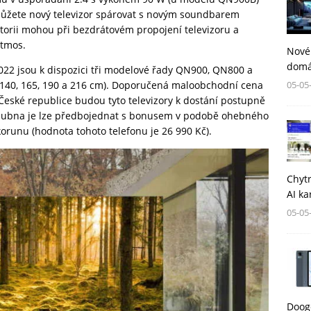
, můžete nový televizor spárovat s novým soundbarem
torii mohou při bezdrátovém propojení televizoru a
Atmos.
Nové
domá
22 jsou k dispozici tři modelové řady QN900, QN800 a
05-05
 (140, 165, 190 a 216 cm). Doporučená maloobchodní cena
České republice budou tyto televizory k dostání postupně
. dubna je lze předbojednat s bonusem v podobě ohebného
korunu (hodnota tohoto telefonu je 26 990 Kč).
Chytr
AI ka
05-05
Dooge