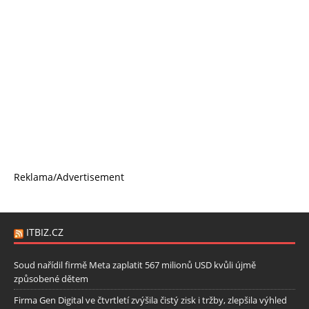
Reklama/Advertisement
ITBIZ.CZ
Soud nařídil firmě Meta zaplatit 567 milionů USD kvůli újmě
způsobené dětem
Firma Gen Digital ve čtvrtletí zvýšila čistý zisk i tržby, zlepšila výhled