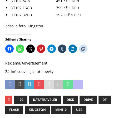
DT102 8GB 451 Kč s DPH
DT102 16GB 799 Kč s DPH
DT102 32GB 1920 Kč s DPH
Zdroj a foto: Kingston
Sdílení / Sharing
Reklama/Advertisement
Žádné související příspěvky.
102
DATATRAVELER
DISK
DRIVE
DT
FLASH
KINGSTON
MINI10
USB