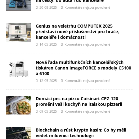
na cesty, do auta i do kanceláře
30-08-2025
Komentáře nejsou povolené
Genius na veletrhu COMPUTEX 2025
představí nové příslušenství pro hráče,
kanceláře i domácnosti
14-05-2025
Komentáře nejsou povolené
Nová řada multifunkčních kancelářských
tiskáren Canon imageFORCE s modely C5100
a 6100
12-05-2025
Komentáře nejsou povolené
Domácí pec na pizzu Cuisinart CPZ-120
promění vaši kuchyň na italskou pizzerii
09-05-2025
Komentáře nejsou povolené
Blockchain a růst krypto kasin: Co by měli
vědět milovníci technologií