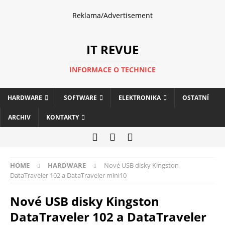
Reklama/Advertisement
IT REVUE
INFORMACE O TECHNICE
HARDWARE
SOFTWARE
ELEKTRONIKA
OSTATNÍ
ARCHIV
KONTAKTY
HOME
HARDWARE
Nové USB disky Kingston
DataTraveler 102 a DataTraveler mini10
Nové USB disky Kingston
DataTraveler 102 a DataTraveler