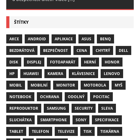
ŠTÍTKY
AKCE
ANDROID
APLIKACE
ASUS
BENQ
BEZDRÁTOVÁ
BEZPEČNOST
CENA
CHYTRÝ
DELL
DISK
DISPLEJ
FOTOAPARÁT
HERNÍ
HONOR
HP
HUAWEI
KAMERA
KLÁVESNICE
LENOVO
MOBIL
MOBILNÍ
MONITOR
MOTOROLA
MYŠ
NOTEBOOK
OCHRANA
ODOLNÝ
POCITAC
REPRODUKTOR
SAMSUNG
SECURITY
SLEVA
SLUCHÁTKA
SMARTPHONE
SONY
SPECIFIKACE
TABLET
TELEFON
TELEVIZE
TISK
TISKÁRNA