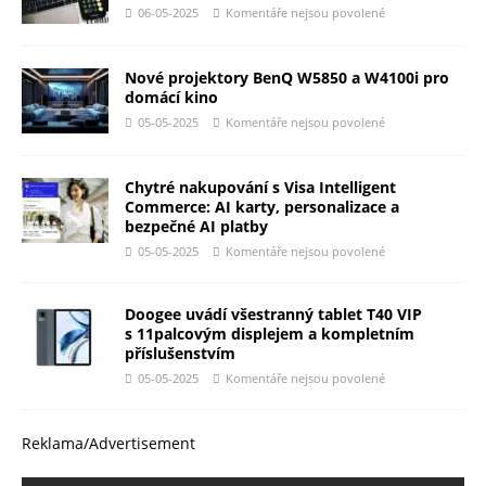
06-05-2025
Komentáře nejsou povolené
Nové projektory BenQ W5850 a W4100i pro
domácí kino
05-05-2025
Komentáře nejsou povolené
Chytré nakupování s Visa Intelligent
Commerce: AI karty, personalizace a
bezpečné AI platby
05-05-2025
Komentáře nejsou povolené
Doogee uvádí všestranný tablet T40 VIP
s 11palcovým displejem a kompletním
příslušenstvím
05-05-2025
Komentáře nejsou povolené
Reklama/Advertisement