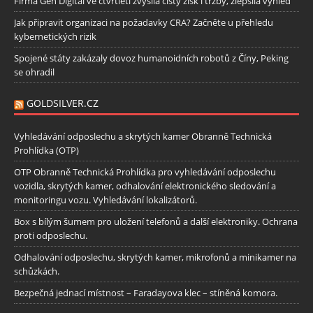
Firma Gen Digital ve čtvrtletí zvýšila čistý zisk i tržby, zlepšila výhled
Jak připravit organizaci na požadavky CRA? Začněte u přehledu
kybernetických rizik
Spojené státy zakázaly dovoz humanoidních robotů z Číny, Peking
se ohradil
GOLDSILVER.CZ
Vyhledávání odposlechu a skrytých kamer Obranně Technická
Prohlídka (OTP)
OTP Obranně Technická Prohlídka pro vyhledávání odposlechu
vozidla, skrytých kamer, odhalování elektronického sledování a
monitoringu vozu. Vyhledávání lokalizátorů.
Box s bílým šumem pro uložení telefonů a další elektroniky. Ochrana
proti odposlechu.
Odhalování odposlechu, skrytých kamer, mikrofonů a minikamer na
schůzkách.
Bezpečná jednací místnost – Faradayova klec – stíněná komora.