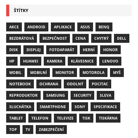
ŠTÍTKY
AKCE
ANDROID
APLIKACE
ASUS
BENQ
BEZDRÁTOVÁ
BEZPEČNOST
CENA
CHYTRÝ
DELL
DISK
DISPLEJ
FOTOAPARÁT
HERNÍ
HONOR
HP
HUAWEI
KAMERA
KLÁVESNICE
LENOVO
MOBIL
MOBILNÍ
MONITOR
MOTOROLA
MYŠ
NOTEBOOK
OCHRANA
ODOLNÝ
POCITAC
REPRODUKTOR
SAMSUNG
SECURITY
SLEVA
SLUCHÁTKA
SMARTPHONE
SONY
SPECIFIKACE
TABLET
TELEFON
TELEVIZE
TISK
TISKÁRNA
TOP
TV
ZABEZPEČENÍ