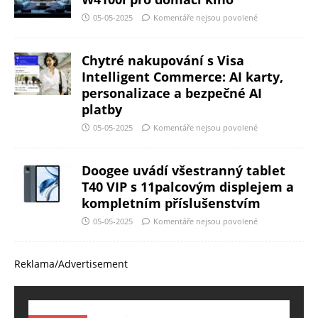
05-05-2025
Komentáře nejsou povolené
Chytré nakupování s Visa
Intelligent Commerce: AI karty,
personalizace a bezpečné AI
platby
05-05-2025
Komentáře nejsou povolené
Doogee uvádí všestranný tablet
T40 VIP s 11palcovým displejem a
kompletním příslušenstvím
05-05-2025
Komentáře nejsou povolené
Reklama/Advertisement