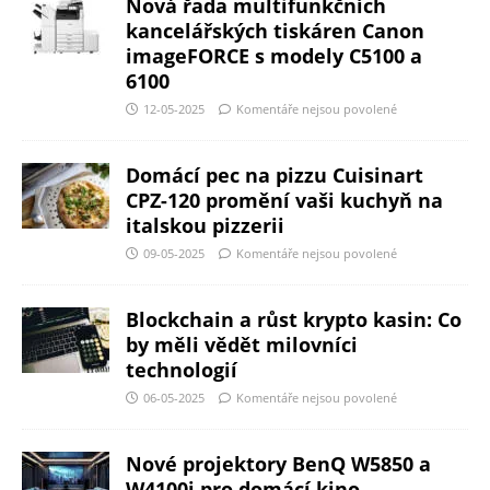
Nová řada multifunkčních
kancelářských tiskáren Canon
imageFORCE s modely C5100 a
6100
12-05-2025
Komentáře nejsou povolené
Domácí pec na pizzu Cuisinart
CPZ-120 promění vaši kuchyň na
italskou pizzerii
09-05-2025
Komentáře nejsou povolené
Blockchain a růst krypto kasin: Co
by měli vědět milovníci
technologií
06-05-2025
Komentáře nejsou povolené
Nové projektory BenQ W5850 a
W4100i pro domácí kino