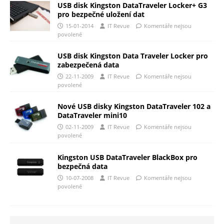
USB disk Kingston DataTraveler Locker+ G3
pro bezpečné uložení dat
15-01-2014
IT Revue
Komentáře nejsou
povolené
USB disk Kingston Data Traveler Locker pro
zabezpečená data
22-11-2009
IT Revue
Komentáře nejsou
povolené
Nové USB disky Kingston DataTraveler 102 a
DataTraveler mini10
02-11-2009
IT Revue
Komentáře nejsou
povolené
Kingston USB DataTraveler BlackBox pro
bezpečná data
10-07-2008
IT Revue
Komentáře nejsou
povolené