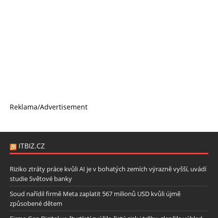
Reklama/Advertisement
ITBIZ.CZ
Riziko ztráty práce kvůli AI je v bohatých zemích výrazně vyšší, uvádí
studie Světové banky
Soud nařídil firmě Meta zaplatit 567 milionů USD kvůli újmě
způsobené dětem