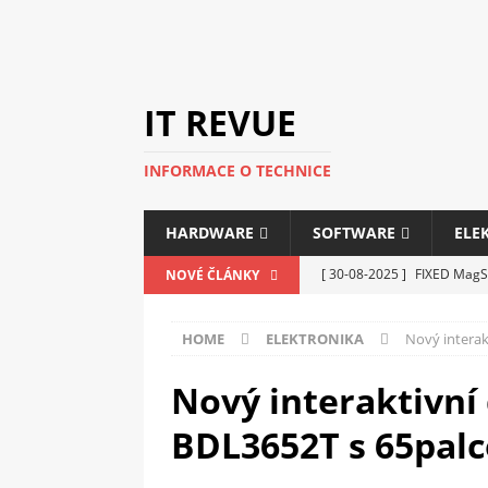
IT REVUE
INFORMACE O TECHNICE
HARDWARE
SOFTWARE
ELE
[ 30-08-2025 ]
FIXED MagSa
NOVÉ ČLÁNKY
ELEKTRONIKA
HOME
ELEKTRONIKA
Nový interak
[ 14-05-2025 ]
Genius na v
kanceláře i domácnosti
Nový interaktivní 
[ 12-05-2025 ]
Nová řada m
BDL3652T s 65pal
C5100 a 6100
PERIFERI