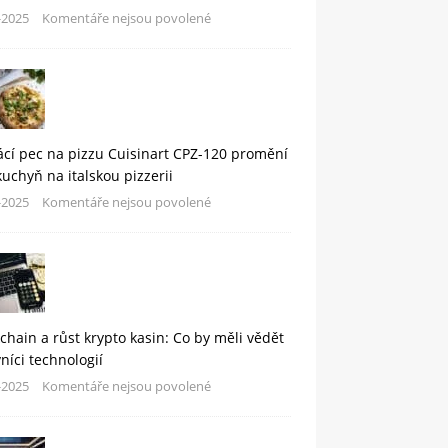
-2025
Komentáře nejsou povolené
cí pec na pizzu Cuisinart CPZ-120 promění
kuchyň na italskou pizzerii
-2025
Komentáře nejsou povolené
chain a růst krypto kasin: Co by měli vědět
níci technologií
-2025
Komentáře nejsou povolené