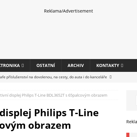
Reklama/Advertisement
KTRONIKA
OSTATNÍ
ARCHIV
KONTAKTY
fe příslušenství na dovolenou, na cesty, do auta i do kanceláře
tivní displej Philips T-Line BDL3652T s 65palcovým obrazem
eletrhu COMPUTEX 2025 představí nové příslušenství pro hráče,
HARDWARE
displej Philips T-Line
ultifunkčních kancelářských tiskáren Canon imageFORCE s modely
covým obrazem
Rekl
E