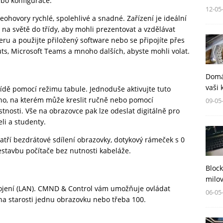
bo konfigurace.
12-05
ohovory rychlé, spolehlivé a snadné. Zařízení je ideální
 na světě do třídy, aby mohli prezentovat a vzdělávat
ru a použijte přiložený software nebo se připojíte přes
outs, Microsoft Teams a mnoho dalších, abyste mohli volat.
Domá
vaši 
řídě pomocí režimu tabule. Jednoduše aktivujte tuto
tno, na kterém může kreslit ručně nebo pomocí
09-05
stnosti. Vše na obrazovce pak lze odeslat digitálně pro
li a studenty.
tří bezdrátové sdílení obrazovky, dotykový rámeček s 0
stavbu počítače bez nutnosti kabeláže.
Block
milov
ipojení (LAN). CMND & Control vám umožňuje ovládat
06-05
 na starosti jednu obrazovku nebo třeba 100.