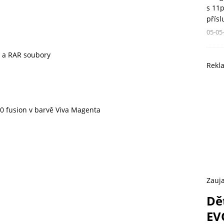
s 11
přís
05-05
P a RAR soubory
Rekl
30 fusion v barvě Viva Magenta
Zauja
Dě
EV