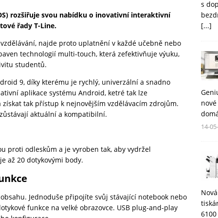
s do
bezd
DS) rozšiřuje svou nabídku o inovativní interaktivní
[...]
tové řady T-Line.
o vzdělávání, najde proto uplatnění v každé učebně nebo
aven technologií multi-touch, která zefektivňuje výuku,
ivitu studentů.
oid 9, díky kterému je rychlý, univerzální a snadno
Geni
ativní aplikace systému Android, ketré tak lze
nové 
 získat tak přístup k nejnovějším vzdělávacím zdrojům.
domá
 zůstávají aktuální a kompatibilní.
14-05
u proti odleskům a je vyroben tak, aby vydržel
je až 20 dotykovými body.
funkce
Nová
 obsahu. Jednoduše připojíte svůj stávající notebook nebo
tisk
dotykové funkce na velké obrazovce. USB plug-and-play
6100