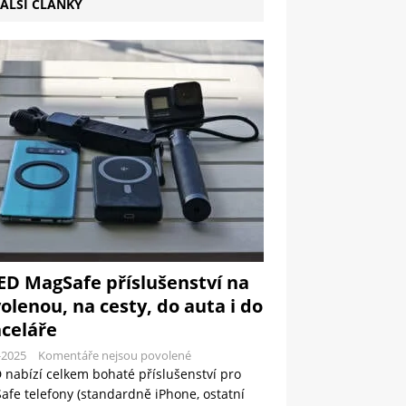
ALŠÍ ČLÁNKY
ED MagSafe příslušenství na
olenou, na cesty, do auta i do
celáře
-2025
Komentáře nejsou povolené
 nabízí celkem bohaté příslušenství pro
fe telefony (standardně iPhone, ostatní