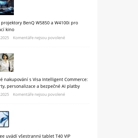
 projektory BenQ W5850 a W4100i pro
cí kino
-2025
Komentáře nejsou povolené
é nakupování s Visa Intelligent Commerce:
rty, personalizace a bezpečné AI platby
-2025
Komentáře nejsou povolené
e uvádí všestranný tablet T40 VIP