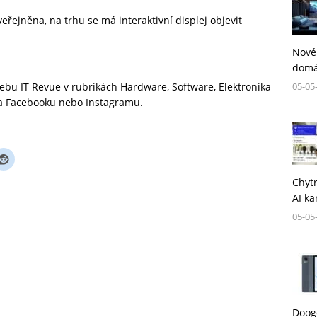
ejněna, na trhu se má interaktivní displej objevit
Nové
domá
05-05
 webu
IT Revue
v rubrikách
Hardware
,
Software
,
Elektronika
na
Facebooku
nebo
Instagramu
.
Chytr
AI ka
05-05
Dooge