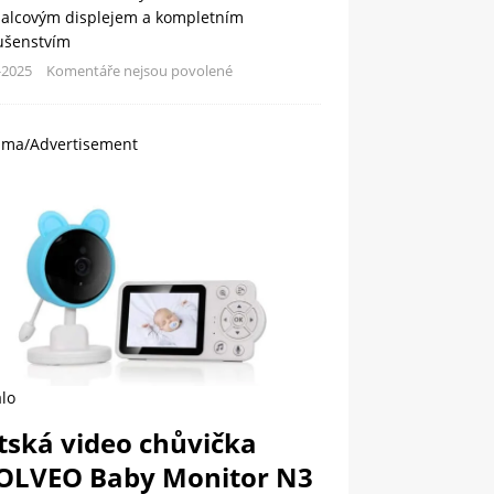
palcovým displejem a kompletním
lušenstvím
-2025
Komentáře nejsou povolené
ama/Advertisement
lo
tská video chůvička
OLVEO Baby Monitor N3