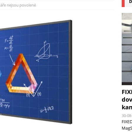
D
na pizzu Cuisinart CPZ-120 promění vaši kuchyň na italskou pizzerii
áře nejsou povolené
 růst krypto kasin: Co by měli vědět milovníci technologií
FIX
dov
kan
30-08
FIXED
MagSa