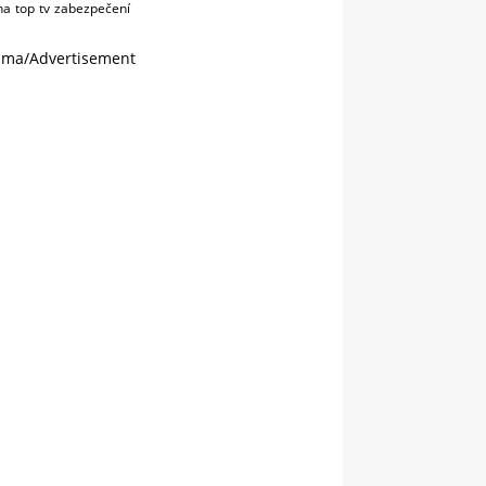
na
top
tv
zabezpečení
ama/Advertisement