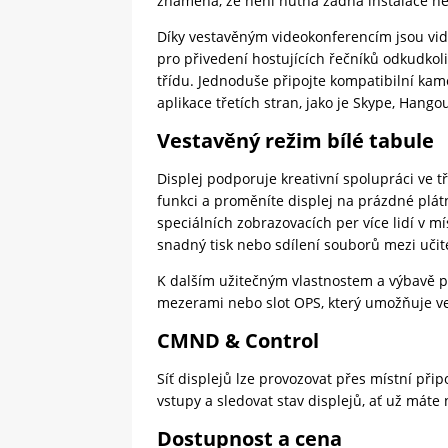
znamená, že není nutná žádná instalace ne
Díky vestavěným videokonferencím jsou vide
pro přivedení hostujících řečníků odkudkoli
třídu. Jednoduše připojte kompatibilní kame
aplikace třetích stran, jako je Skype, Hang
Vestavěný režim bílé tabule
Displej podporuje kreativní spolupráci ve t
funkci a proměníte displej na prázdné plá
speciálních zobrazovacích per více lidí v mí
snadný tisk nebo sdílení souborů mezi učite
K dalším užitečným vlastnostem a výbavě pa
mezerami nebo slot OPS, který umožňuje ve
CMND & Control
Síť displejů lze provozovat přes místní př
vstupy a sledovat stav displejů, ať už máte
Dostupnost a cena