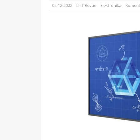
[ 09-05-2025 ]
Domácí pec 
02-12-2022
IT Revue
Elektronika
Koment
OSTATNÍ
[ 06-05-2025 ]
Blockchain a
SOFTWARE