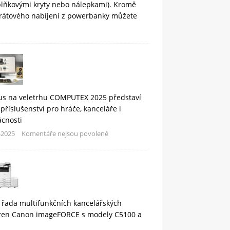
plňkovými kryty nebo nálepkami). Kromě
rátového nabíjení z powerbanky můžete
us na veletrhu COMPUTEX 2025 představí
příslušenství pro hráče, kanceláře i
cnosti
-2025
Komentáře nejsou povolené
 řada multifunkčních kancelářských
áren Canon imageFORCE s modely C5100 a