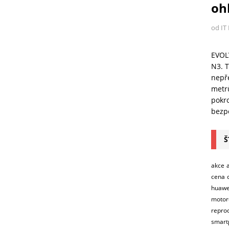
ohl
od IT
EVOL
N3. T
nepře
metr
pokro
bezpe
Š
akce
cena
huawe
motor
repro
smart