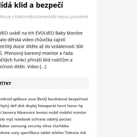
ídá klid a bezpečí
 Revue v Elektronika
Komentáře nejsou povolené
VEO uvádí na trh EVOLVEO Baby Monitor
ato dětská video chůvička zajistí
tržitý dozor dítěte až do vzdálenosti 300
ů. Přenosný barevný monitor a řada
čilých funkcí přináší klid rodičům a
čnost dítěti. Video
[...]
TÍTKY
android
aplikace
asus
BenQ
bezdrátová
bezpečnost
chytrý
dell
disk
displej
fotoaparát
herní
honor
hp
i
kamera
klávesnice
lenovo
mobil
mobilní
monitor
ola
myš
notebook
ochrana
odolný
pocitac
duktor
samsung
security
sleva
sluchátka
phone
sony
specifikace
tablet
telefon
Televize
tisk