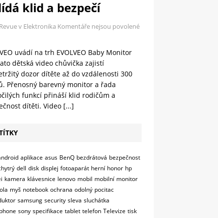
ídá klid a bezpečí
 Revue v Elektronika
Komentáře nejsou povolené
VEO uvádí na trh EVOLVEO Baby Monitor
ato dětská video chůvička zajistí
tržitý dozor dítěte až do vzdálenosti 300
ů. Přenosný barevný monitor a řada
čilých funkcí přináší klid rodičům a
čnost dítěti. Video
[...]
TÍTKY
android
aplikace
asus
BenQ
bezdrátová
bezpečnost
chytrý
dell
disk
displej
fotoaparát
herní
honor
hp
i
kamera
klávesnice
lenovo
mobil
mobilní
monitor
ola
myš
notebook
ochrana
odolný
pocitac
duktor
samsung
security
sleva
sluchátka
phone
sony
specifikace
tablet
telefon
Televize
tisk