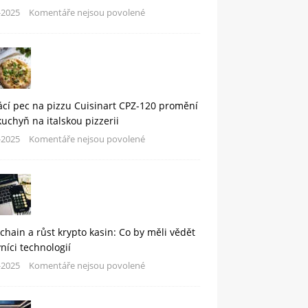
-2025
Komentáře nejsou povolené
cí pec na pizzu Cuisinart CPZ-120 promění
kuchyň na italskou pizzerii
-2025
Komentáře nejsou povolené
chain a růst krypto kasin: Co by měli vědět
níci technologií
-2025
Komentáře nejsou povolené