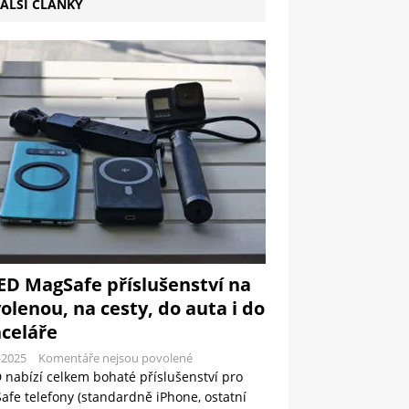
ALŠÍ ČLÁNKY
ED MagSafe příslušenství na
olenou, na cesty, do auta i do
celáře
-2025
Komentáře nejsou povolené
 nabízí celkem bohaté příslušenství pro
fe telefony (standardně iPhone, ostatní