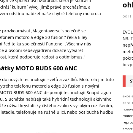
ign ve společnosti Motorola, která je součástí
ohl
ráží kulturní vývoj, jímž právě procházíme, a
vém odstínu nabízet naše chytré telefony motorola
od IT
e prozkoumávat ‚Magentaverse‘ společně se
EVOL
efonem motorola edge 30 fusion,“ řekla Elley
N3. T
í ředitelka společnosti Pantone. „Všechny nás
nepře
ace a osobní sebevyjádření dokáže vytvářet
metr
nost, která podporuje radost a optimismus.“
pokro
bezpe
uchátky MOTO BUDS 600 ANC
do nových technologií, světů a zážitků. Motorola jim tuto
Š
hytrého telefonu motorola edge 30 fusion s novými
 MOTO BUDS 600 ANC disponují technologií Snapdragon
akce
ku. Sluchátka nabízejí také hybridní technologii aktivního
cena
že užívat krystalicky čistého zvuku s vysokým rozlišením,
huawe
v letadle, telefonuje na rušné ulici, nebo poslouchá hudbu
motor
repro
smart