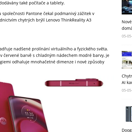
odávány také počítače a tablety.
u společnosti Pantone čekal podmanivý zážitek v
dnictvím chytrých brýlí Lenovo
ThinkReality A3
Nové
domá
05-05
adřuje nadšené prolínání virtuálního a fyzického světa.
y v červené barvě s chladným nádechem modré barvy, je
logiemi odhaluje mnohačetné dimenze i nové způsoby
Chytr
AI ka
05-05
Dooge