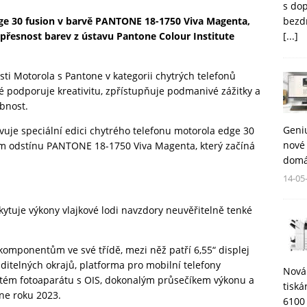
s do
bezd
dge 30 fusion v barvě PANTONE 18-1750 Viva Magenta,
[...]
 přesnost barev z ústavu Pantone Colour Institute
sti Motorola s Pantone v kategorii chytrých telefonů
ré podporuje kreativitu, zpřístupňuje podmanivé zážitky a
bnost.
Geni
avuje speciální edici chytrého telefonu motorola edge 30
nové 
ém odstínu PANTONE 18-1750 Viva Magenta, který začíná
domá
14-05
kytuje výkony vlajkové lodi navzdory neuvěřitelně tenké
komponentům ve své třídě, mezi něž patří 6,55“ displej
ditelných okrajů, platforma pro mobilní telefony
Nová
ém fotoaparátu s OIS, dokonalým průsečíkem výkonu a
tisk
ne roku 2023.
6100