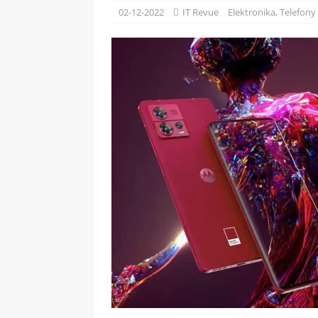
[ 09-05-2025 ]
Domácí pec 
02-12-2022
IT Revue
Elektronika
,
Telefony
OSTATNÍ
[ 06-05-2025 ]
Blockchain a
SOFTWARE