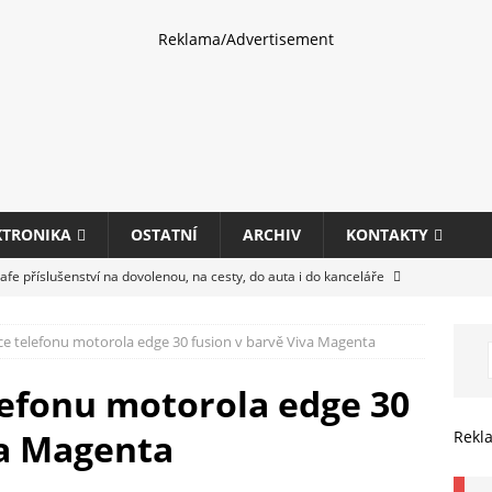
Reklama/Advertisement
KTRONIKA
OSTATNÍ
ARCHIV
KONTAKTY
fe příslušenství na dovolenou, na cesty, do auta i do kanceláře
ice telefonu motorola edge 30 fusion v barvě Viva Magenta
eletrhu COMPUTEX 2025 představí nové příslušenství pro hráče,
HARDWARE
elefonu motorola edge 30
ultifunkčních kancelářských tiskáren Canon imageFORCE s modely
va Magenta
Rekl
E