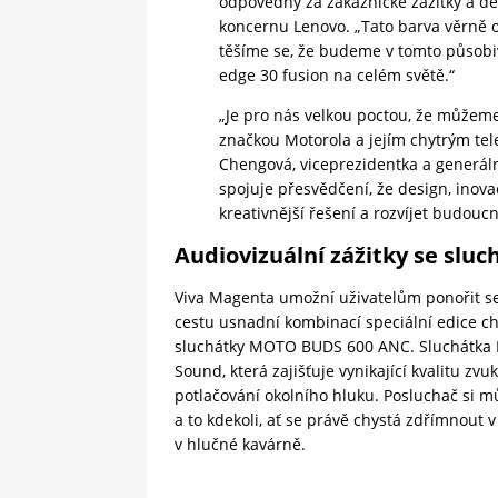
odpovědný za zákaznické zážitky a des
koncernu Lenovo. „Tato barva věrně od
těšíme se, že budeme v tomto působi
edge 30 fusion na celém světě.“
„Je pro nás velkou poctou, že můžem
značkou Motorola a jejím chytrým tel
Chengová, viceprezidentka a generáln
spojuje přesvědčení, že design, inov
kreativnější řešení a rozvíjet budouc
Audiovizuální zážitky se sl
Viva Magenta umožní uživatelům ponořit se 
cestu usnadní kombinací speciální edice c
sluchátky MOTO BUDS 600 ANC. Sluchátka
Sound, která zajišťuje vynikající kvalitu zvu
potlačování okolního hluku. Posluchač si mů
a to kdekoli, ať se právě chystá zdřímnout 
v hlučné kavárně.