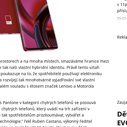
s 11
přís
05-05
Rekl
prostorech a na mnoha místech, smazáváme hranice mezi
e tak naši vlastní hybridní identitu. Právě tento vztah
poukazuje na to, že spotřebitelé používají elektroniku
 rozvíjejí tak mnohotvárné vyjadřování své vlastní
konalém souladu s étosem značek Lenovo a Motorola
Zauja
 s Pantone v kategorii chytrých telefonů se posouvá
chytrých telefonů, který uvádí na trh zařízení v
Dě
 tak spotřebitelům prozkoumávat, vytvářet a
EV
echnologie,“ řekl Ruben Castano, výkonný ředitel