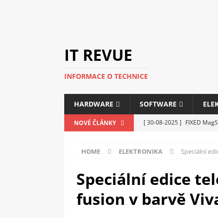
IT REVUE
INFORMACE O TECHNICE
HARDWARE
SOFTWARE
ELE
[ 30-08-2025 ]
FIXED MagSa
NOVÉ ČLÁNKY
ELEKTRONIKA
HOME
ELEKTRONIKA
Speciální ed
[ 14-05-2025 ]
Genius na v
kanceláře i domácnosti
Speciální edice t
[ 12-05-2025 ]
Nová řada m
fusion v barvě Vi
C5100 a 6100
PERIFERI