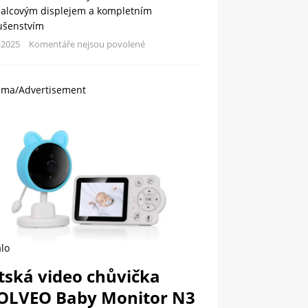
palcovým displejem a kompletním
lušenstvím
-2025
Komentáře nejsou povolené
ama/Advertisement
lo
tská video chůvička
OLVEO Baby Monitor N3