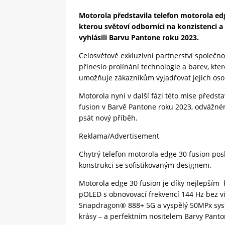
Motorola představila telefon motorola e
kterou světoví odborníci na konzistenci a
vyhlásili Barvu Pantone roku 2023.
Celosvětově exkluzivní partnerství společno
přineslo prolínání technologie a barev, kte
umožňuje zákazníkům vyjadřovat jejich oso
Motorola nyní v další fázi této mise předst
fusion v Barvě Pantone roku 2023, odvážn
psát nový příběh.
Reklama/Advertisement
Chytrý telefon motorola edge 30 fusion pos
konstrukci se sofistikovaným designem.
Motorola edge 30 fusion je díky nejlepším 
pOLED s obnovovací frekvencí 144 Hz bez vi
Snapdragon® 888+ 5G a vyspělý 50MPx syst
krásy – a perfektním nositelem Barvy Panto