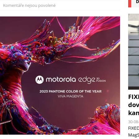
D
na pizzu Cuisinart CPZ-120 promění vaši kuchyň na italskou pizzerii
Komentáře nejsou povolené
 růst krypto kasin: Co by měli vědět milovníci technologií
FIX
dov
kan
30-08
FIXED
MagSa