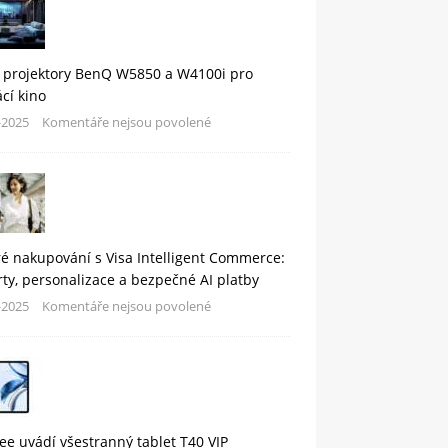
 projektory BenQ W5850 a W4100i pro
cí kino
-2025
Komentáře nejsou povolené
é nakupování s Visa Intelligent Commerce:
rty, personalizace a bezpečné AI platby
-2025
Komentáře nejsou povolené
e uvádí všestranný tablet T40 VIP