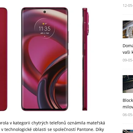
12-05
Domá
vaši 
09-05
Block
milov
06-05
orola v kategorii chytrých telefonů oznámila mateřská
 v technologické oblasti se společností Pantone. Díky