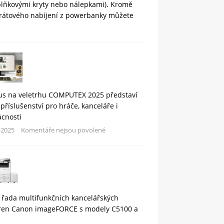
plňkovými kryty nebo nálepkami). Kromě
rátového nabíjení z powerbanky můžete
us na veletrhu COMPUTEX 2025 představí
příslušenství pro hráče, kanceláře i
cnosti
-2025
Komentáře nejsou povolené
 řada multifunkčních kancelářských
áren Canon imageFORCE s modely C5100 a