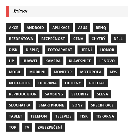
ŠTÍTKY
AKCE
ANDROID
APLIKACE
ASUS
BENQ
BEZDRÁTOVÁ
BEZPEČNOST
CENA
CHYTRÝ
DELL
DISK
DISPLEJ
FOTOAPARÁT
HERNÍ
HONOR
HP
HUAWEI
KAMERA
KLÁVESNICE
LENOVO
MOBIL
MOBILNÍ
MONITOR
MOTOROLA
MYŠ
NOTEBOOK
OCHRANA
ODOLNÝ
POCITAC
REPRODUKTOR
SAMSUNG
SECURITY
SLEVA
SLUCHÁTKA
SMARTPHONE
SONY
SPECIFIKACE
TABLET
TELEFON
TELEVIZE
TISK
TISKÁRNA
TOP
TV
ZABEZPEČENÍ