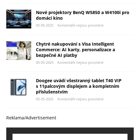
Nové projektory BenQ W5850 a W4100i pro
domácí kino
05-05-2025
Komentáře nejsou povolené
Chytré nakupování s Visa Intelligent
Commerce: AI karty, personalizace a
bezpečné AI platby
05-05-2025
Komentáře nejsou povolené
Doogee uvádí všestranný tablet T40 VIP
s 11palcovým displejem a kompletním
příslušenstvím
05-05-2025
Komentáře nejsou povolené
Reklama/Advertisement