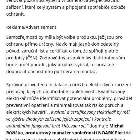
věnovat pozornost výběru vhodného zabezpečovacího
zařízení, které celý systém a připojené spotřebiče dokáže
ochránit.
Reklama/Advertisement
Samozřejmostí by měla být volba produktů, jež jsou pro
ochranu přímo určeny. Navíc mají jasně dohledatelný
původ, záruční list a certifikát o tom, že splňují platné
předpisy (ČSN). Zodpovědný a spolehlivý distributor vám
bude umět poradit, jaký produkt vybrat, a současně
doporučit obchodního partnera na montáž.
Správně provedená instalace a údržba elektrických zařízení
přispívají k jejich dlouhodobé spolehlivosti. Kvalifikovaný
elektrikář může identifikovat potenciální problémy, provádět
preventivní opatření a minimalizovat tak riziko poruch a
elektrických havárií.
„Kvalitní a certifikovaný elektrikář by měl
ve výběru vhodných zařízení, jejich zapojení i kontrole
optimálního fungování hrát klíčovou roli,“
doplňuje
Michal
Růžička, produktový manažer společnosti NOARK Electric
,
která se specializuje na elektroinstalační komponenty po