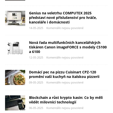
Genius na veletrhu COMPUTEX 2025
představí nové příslušenství pro hráče,
kanceláře i domácnosti
14-05-2025
Komentáře nejsou povolené
Nová řada multifunkčních kancelářských
tiskáren Canon imageFORCE s modely C5100
a 6100
12-05-2025
Komentáře nejsou povolené
Domácí pec na pizzu Cuisinart CPZ-120
promění vaši kuchyň na italskou pizzerii
09-05-2025
Komentáře nejsou povolené
Blockchain a růst krypto kasin: Co by měli
vědět milovníci technologií
06-05-2025
Komentáře nejsou povolené