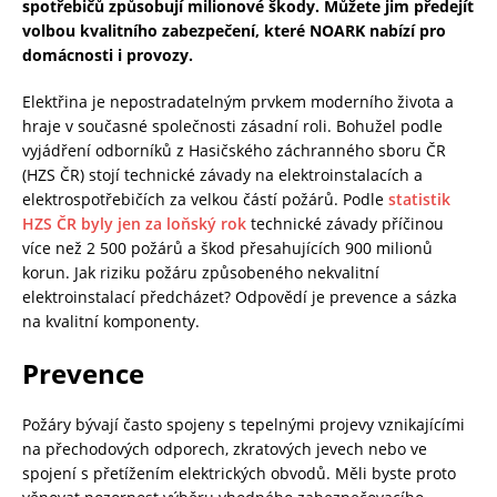
spotřebičů způsobují milionové škody. Můžete jim předejít
volbou kvalitního zabezpečení, které NOARK nabízí pro
domácnosti i provozy.
Elektřina je nepostradatelným prvkem moderního života a
hraje v současné společnosti zásadní roli. Bohužel podle
vyjádření odborníků z Hasičského záchranného sboru ČR
(HZS ČR) stojí technické závady na elektroinstalacích a
elektrospotřebičích za velkou částí požárů. Podle
statistik
HZS ČR byly jen za loňský rok
technické závady příčinou
více než 2 500 požárů a škod přesahujících 900 milionů
korun. Jak riziku požáru způsobeného nekvalitní
elektroinstalací předcházet? Odpovědí je prevence a sázka
na kvalitní komponenty.
Prevence
Požáry bývají často spojeny s tepelnými projevy vznikajícími
na přechodových odporech, zkratových jevech nebo ve
spojení s přetížením elektrických obvodů. Měli byste proto