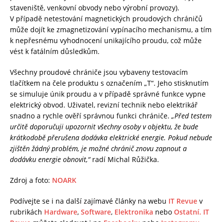
staveniště, venkovní obvody nebo výrobní provozy).
V případě netestování magnetických proudových chráničů
může dojít ke zmagnetizování vypínacího mechanismu, a tím
k nepřesnému vyhodnocení unikajícího proudu, což může
vést k fatálním důsledkům.
Všechny proudové chrániče jsou vybaveny testovacím
tlačítkem na čele produktu s označením „T“. Jeho stisknutím
se simuluje únik proudu a v případě správné funkce vypne
elektrický obvod. Uživatel, revizní technik nebo elektrikář
snadno a rychle ověří správnou funkci chrániče.
„Před testem
určitě doporučuji upozornit všechny osoby v objektu, že bude
krátkodobě přerušena dodávka elektrické energie. Pokud nebude
zjištěn žádný problém, je možné chránič znovu zapnout a
dodávku energie obnovit,“
radí Michal Růžička.
Zdroj a foto:
NOARK
Podívejte se i na další zajímavé články na webu
IT Revue
v
rubrikách
Hardware
,
Software
,
Elektronika
nebo
Ostatní.
IT