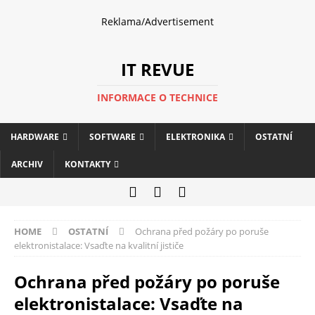
Reklama/Advertisement
IT REVUE
INFORMACE O TECHNICE
HARDWARE
SOFTWARE
ELEKTRONIKA
OSTATNÍ
ARCHIV
KONTAKTY
HOME
OSTATNÍ
Ochrana před požáry po poruše
elektronistalace: Vsaďte na kvalitní jističe
Ochrana před požáry po poruše
elektronistalace: Vsaďte na