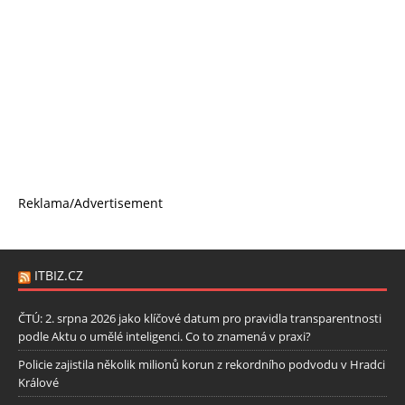
Reklama/Advertisement
ITBIZ.CZ
ČTÚ: 2. srpna 2026 jako klíčové datum pro pravidla transparentnosti
podle Aktu o umělé inteligenci. Co to znamená v praxi?
Policie zajistila několik milionů korun z rekordního podvodu v Hradci
Králové