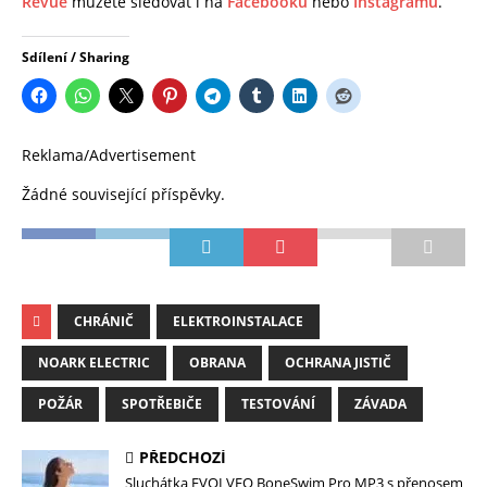
Revue
můžete sledovat i na
Facebooku
nebo
Instagramu
.
Sdílení / Sharing
Reklama/Advertisement
Žádné související příspěvky.
CHRÁNIČ
ELEKTROINSTALACE
NOARK ELECTRIC
OBRANA
OCHRANA JISTIČ
POŽÁR
SPOTŘEBIČE
TESTOVÁNÍ
ZÁVADA
PŘEDCHOZÍ
Sluchátka EVOLVEO BoneSwim Pro MP3 s přenosem