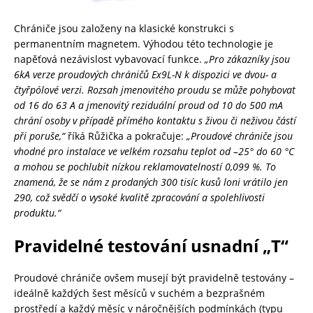
Chrániče jsou založeny na klasické konstrukci s
permanentním magnetem. Výhodou této technologie je
napěťová nezávislost vybavovací funkce.
„Pro zákazníky jsou
6kA verze proudových chráničů Ex9L-N k dispozici ve dvou- a
čtyřpólové verzi. Rozsah jmenovitého proudu se může pohybovat
od 16 do 63 A a jmenovitý reziduální proud od 10 do 500 mA
chrání osoby v případě přímého kontaktu s živou či neživou částí
při poruše,“
říká Růžička a pokračuje:
„Proudové chrániče jsou
vhodné pro instalace ve velkém rozsahu teplot od –25° do 60 °C
a mohou se pochlubit nízkou reklamovatelností 0,099 %. To
znamená, že se nám z prodaných
300 tisíc kusů loni vrátilo jen
290, což svědčí o vysoké kvalitě zpracování a spolehlivosti
produktu.“
Pravidelné testování usnadní „T“
Proudové chrániče ovšem musejí být pravidelně testovány –
ideálně každých šest měsíců v suchém a bezprašném
prostředí a každý měsíc v náročnějších podmínkách (typu