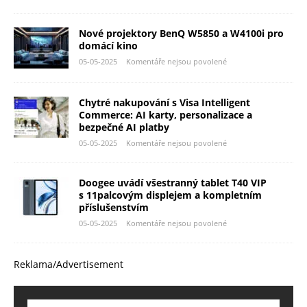
Nové projektory BenQ W5850 a W4100i pro
domácí kino
05-05-2025
Komentáře nejsou povolené
Chytré nakupování s Visa Intelligent
Commerce: AI karty, personalizace a
bezpečné AI platby
05-05-2025
Komentáře nejsou povolené
Doogee uvádí všestranný tablet T40 VIP
s 11palcovým displejem a kompletním
příslušenstvím
05-05-2025
Komentáře nejsou povolené
Reklama/Advertisement