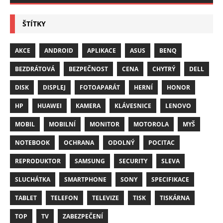
ŠTÍTKY
AKCE
ANDROID
APLIKACE
ASUS
BENQ
BEZDRÁTOVÁ
BEZPEČNOST
CENA
CHYTRÝ
DELL
DISK
DISPLEJ
FOTOAPARÁT
HERNÍ
HONOR
HP
HUAWEI
KAMERA
KLÁVESNICE
LENOVO
MOBIL
MOBILNÍ
MONITOR
MOTOROLA
MYŠ
NOTEBOOK
OCHRANA
ODOLNÝ
POCITAC
REPRODUKTOR
SAMSUNG
SECURITY
SLEVA
SLUCHÁTKA
SMARTPHONE
SONY
SPECIFIKACE
TABLET
TELEFON
TELEVIZE
TISK
TISKÁRNA
TOP
TV
ZABEZPEČENÍ