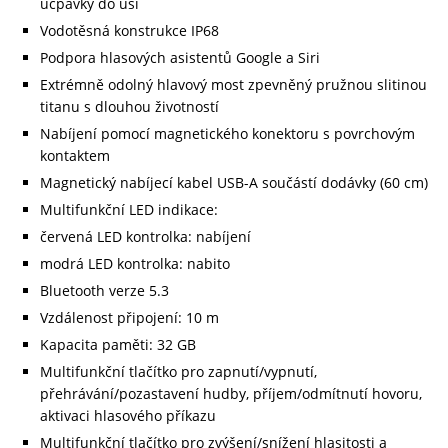
ucpávky do uší
Vodotěsná konstrukce IP68
Podpora hlasových asistentů Google a Siri
Extrémně odolný hlavový most zpevněný pružnou slitinou
titanu s dlouhou životností
Nabíjení pomocí magnetického konektoru s povrchovým
kontaktem
Magnetický nabíjecí kabel USB-A součástí dodávky (60 cm)
Multifunkční LED indikace:
červená LED kontrolka: nabíjení
modrá LED kontrolka: nabito
Bluetooth verze 5.3
Vzdálenost připojení: 10 m
Kapacita paměti: 32 GB
Multifunkční tlačítko pro zapnutí/vypnutí,
přehrávání/pozastavení hudby, příjem/odmítnutí hovoru,
aktivaci hlasového příkazu
Multifunkční tlačítko pro zvýšení/snížení hlasitosti a