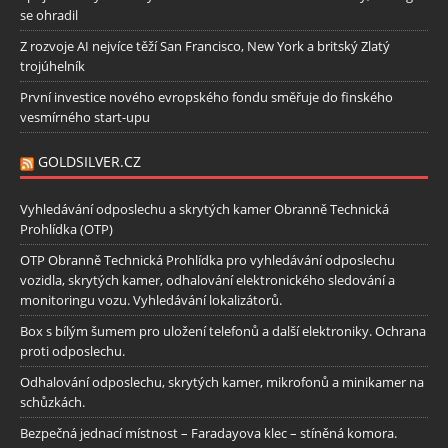
se ohradil
Z rozvoje AI nejvíce těží San Francisco, New York a britský Zlatý
trojúhelník
První investice nového evropského fondu směřuje do finského
vesmírného start-upu
GOLDSILVER.CZ
Vyhledávání odposlechu a skrytých kamer Obranně Technická
Prohlídka (OTP)
OTP Obranně Technická Prohlídka pro vyhledávání odposlechu
vozidla, skrytých kamer, odhalování elektronického sledování a
monitoringu vozu. Vyhledávání lokalizátorů.
Box s bílým šumem pro uložení telefonů a další elektroniky. Ochrana
proti odposlechu.
Odhalování odposlechu, skrytých kamer, mikrofonů a minikamer na
schůzkách.
Bezpečná jednací místnost – Faradayova klec – stíněná komora.