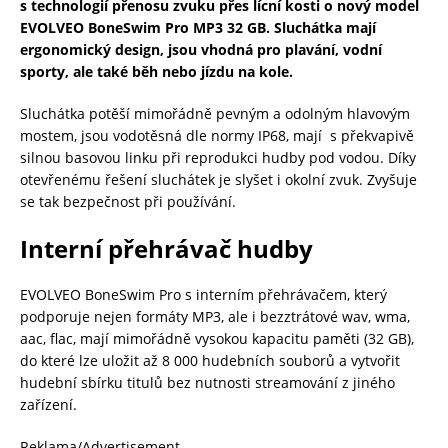
s technologií přenosu zvuku přes lícní kosti o nový model
EVOLVEO BoneSwim Pro MP3 32 GB. Sluchátka mají
ergonomický design, jsou vhodná pro plavání, vodní
sporty, ale také běh nebo jízdu na kole.
Sluchátka potěší mimořádně pevným a odolným hlavovým
mostem, jsou vodotěsná dle normy IP68, mají s překvapivě
silnou basovou linku při reprodukci hudby pod vodou. Díky
otevřenému řešení sluchátek je slyšet i okolní zvuk. Zvyšuje
se tak bezpečnost při používání.
Interní přehrávač hudby
EVOLVEO BoneSwim Pro s interním přehrávačem, který
podporuje nejen formáty MP3, ale i bezztrátové wav, wma,
aac, flac, mají mimořádně vysokou kapacitu paměti (32 GB),
do které lze uložit až 8 000 hudebních souborů a vytvořit
hudební sbírku titulů bez nutnosti streamování z jiného
zařízení.
Reklama/Advertisement