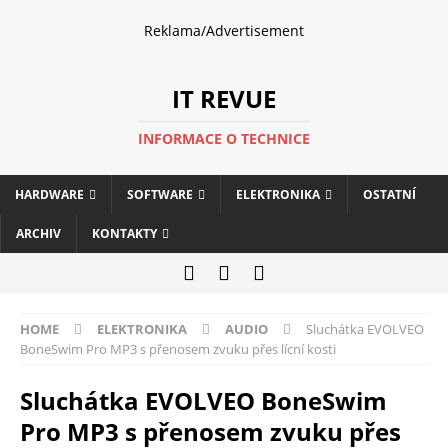
Reklama/Advertisement
IT REVUE
INFORMACE O TECHNICE
HARDWARE
SOFTWARE
ELEKTRONIKA
OSTATNÍ
ARCHIV
KONTAKTY
HOME
ELEKTRONIKA
AUDIO
Sluchátka EVOLVEO
BoneSwim Pro MP3 s přenosem zvuku přes lícní kosti
Sluchátka EVOLVEO BoneSwim
Pro MP3 s přenosem zvuku přes