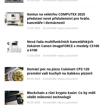
30-08-2025
Komentáře nejsou povolené
Genius na veletrhu COMPUTEX 2025
představí nové příslušenství pro hráče,
kanceláře i domácnosti
14-05-2025
Komentáře nejsou povolené
Nová řada multifunkčních kancelářských
tiskáren Canon imageFORCE s modely C5100
a 6100
12-05-2025
Komentáře nejsou povolené
Domácí pec na pizzu Cuisinart CPZ-120
promění vaši kuchyň na italskou pizzerii
09-05-2025
Komentáře nejsou povolené
Blockchain a růst krypto kasin: Co by měli
vědět milovníci technologií
06-05-2025
Komentáře nejsou povolené