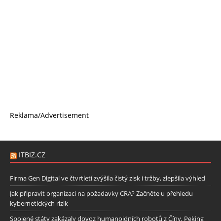
Reklama/Advertisement
ITBIZ.CZ
Firma Gen Digital ve čtvrtletí zvýšila čistý zisk i tržby, zlepšila výhled
Jak připravit organizaci na požadavky CRA? Začněte u přehledu
kybernetických rizik
Spojené státy zakázaly dovoz humanoidních robotů z Číny, Peking