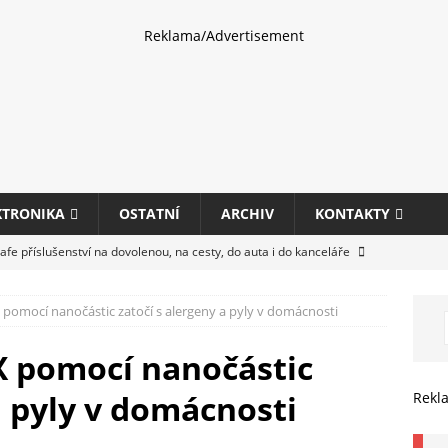
Reklama/Advertisement
KTRONIKA
OSTATNÍ
ARCHIV
KONTAKTY
fe příslušenství na dovolenou, na cesty, do auta i do kanceláře
pomocí nanočástic zatočí s alergeny a pyly v domácnosti
eletrhu COMPUTEX 2025 představí nové příslušenství pro hráče,
HARDWARE
X pomocí nanočástic
ultifunkčních kancelářských tiskáren Canon imageFORCE s modely
a pyly v domácnosti
Rekl
E