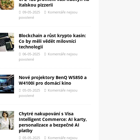
italskou pizzerii
09-05-2025
Komentáře nejsou
povolené
Blockchain a růst krypto kasin:
Co by měli vědět milovníci
technologií
06-05-2025
Komentáře nejsou
povolené
Nové projektory BenQ W5850 a
W4100i pro domácí kino
05-05-2025
Komentáře nejsou
povolené
Chytré nakupování s Visa
Intelligent Commerce: AI karty,
personalizace a bezpečné AI
platby
05-05-2025
Komentáře nejsou