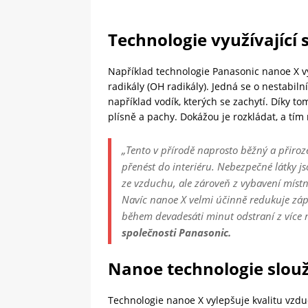
Technologie využívající s
Například technologie Panasonic nanoe X vy
radikály (OH radikály). Jedná se o nestabilní
například vodík, kterých se zachytí. Díky tom
plísně a pachy. Dokážou je rozkládat, a tím
„Tento v přírodě naprosto běžný a přiro
přenést do interiéru. Nebezpečné látky 
ze vzduchu, ale zároveň z vybavení místn
N
avíc nanoe X velmi účinně redukuje záp
během devadesáti minut odstraní z více 
společnosti Panasonic.
Nanoe technologie slouží
Technologie nanoe X vylepšuje kvalitu vzd