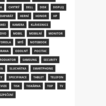
A
CHYTRÝ
DELL
DISK
DISPLEJ
OAPARÁT
HERNÍ
HONOR
HP
WEI
KAMERA
KLÁVESNICE
NOVO
MOBIL
MOBILNÍ
MONITOR
TOROLA
MYŠ
NOTEBOOK
HRANA
ODOLNÝ
POCITAC
RODUKTOR
SAMSUNG
SECURITY
VA
SLUCHÁTKA
SMARTPHONE
NY
SPECIFIKACE
TABLET
TELEFON
EVIZE
TISK
TISKÁRNA
TOP
TV
EZPEČENÍ