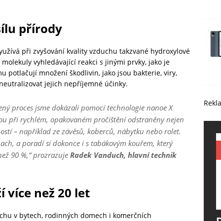
ílu přírody
užívá při zvyšování kvality vzduchu takzvané hydroxylové
 molekuly vyhledávající reakci s jinými prvky, jako je
u potlačují množení škodlivin, jako jsou bakterie, viry,
 neutralizovat jejich nepříjemné účinky.
Rekl
zený proces jsme dokázali pomocí technologie nanoe X
jsou při rychlém, opakovaném pročištění odstraněny nejen
ostí – například ze závěsů, koberců, nábytku nebo rolet.
ach, a poradí si dokonce i s tabákovým kouřem, který
než 90 %,“
prozrazuje
Radek Vanduch, hlavní technik
 více než 20 let
uchu v bytech, rodinných domech i komerčních