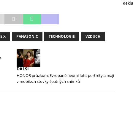
Rekl
E X
PANASONIC
TECHNOLOGIE
VZDUCH
a
DALŠÍ
HONOR průzkum: Evropané neumí fotit portréty a mají
v mobilech stovky špatných snímků