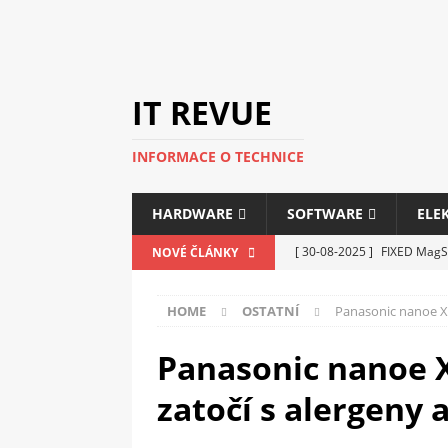
IT REVUE
INFORMACE O TECHNICE
HARDWARE
SOFTWARE
ELE
[ 30-08-2025 ]
FIXED MagSa
NOVÉ ČLÁNKY
ELEKTRONIKA
HOME
OSTATNÍ
Panasonic nanoe X 
[ 14-05-2025 ]
Genius na v
kanceláře i domácnosti
Panasonic nanoe 
[ 12-05-2025 ]
Nová řada m
zatočí s alergeny 
C5100 a 6100
PERIFERI