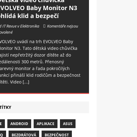
EVOLVEO Baby Monitor N3
hlídá klid a bezpečí
d IT Revue v Elektronika
Komentáře nejsou
ovolené
VOLVEO uvádí na trh EVOLVEO Baby
onitor N3. Tato dětská video chůvička
ajistí nepřetržitý dozor dítěte až do
zdálenosti 300 metrů. Přenosný
arevný monitor a řada pokročilých
unkcí přináší klid rodičům a bezpečnost
ítěti. Video
[...]
TÍTKY
E
ANDROID
APLIKACE
ASUS
NQ
BEZDRÁTOVÁ
BEZPEČNOST