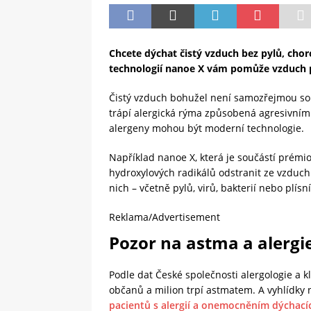
Chcete dýchat čistý vzduch bez pylů, cho
technologií nanoe X vám pomůže vzduch pr
Čistý vzduch bohužel není samozřejmou souč
trápí alergická rýma způsobená agresivním
alergeny mohou být moderní technologie.
Například nanoe X, která je součástí prémi
hydroxylových radikálů odstranit ze vzduch
nich – včetně pylů, virů, bakterií nebo plísní
Reklama/Advertisement
Pozor na astma a alergi
Podle dat České společnosti alergologie a k
občanů a milion trpí astmatem. A vyhlídky 
pacientů s alergií a onemocněním dýchací