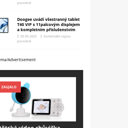
povolené
Doogee uvádí všestranný tablet
T40 VIP s 11palcovým displejem
a kompletním příslušenstvím
05-05-2025
Komentáře nejsou
povolené
ama/Advertisement
ZAUJALO
Dětská video chůvička