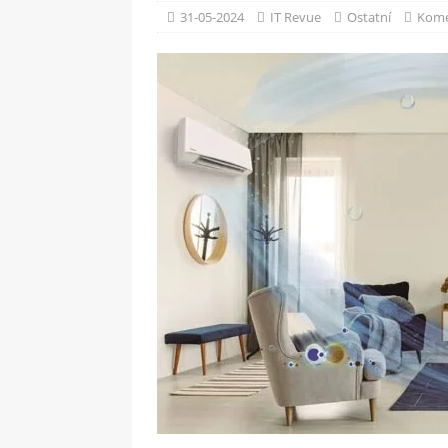
[ 09-05-2025 ]
Domácí pec 
31-05-2024
IT Revue
Ostatní
Kome
OSTATNÍ
[ 06-05-2025 ]
Blockchain a
SOFTWARE