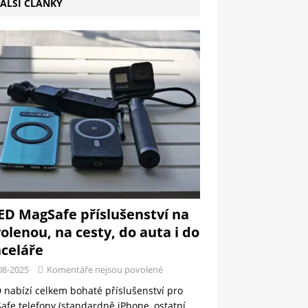
ALŠÍ ČLÁNKY
ED MagSafe příslušenství na
olenou, na cesty, do auta i do
celáře
08-2025
Komentáře nejsou povolené
 nabízí celkem bohaté příslušenství pro
fe telefony (standardně iPhone, ostatní