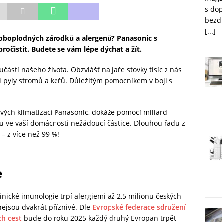
s do
bezd
[...]
roboplodných zárodků a alergenů? Panasonic s
očistit. Budete se vám lépe dýchat a žít.
ástí našeho života. Obzvlášť na jaře stovky tisíc z nás
i pyly stromů a keřů. Důležitým pomocníkem v boji s
ových klimatizací Panasonic, dokáže pomocí miliard
u ve vaší domácnosti nežádoucí částice. Dlouhou řadu z
 – z více než 99 %!
e
linické imunologie trpí alergiemi až 2,5 milionu českých
nejsou dvakrát příznivé. Dle
Evropské federace sdružení
ch cest
bude do roku 2025 každý druhý Evropan trpět