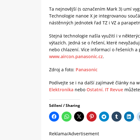
Ta nejnovější (s označením Mark 3) umí vyg
Technologie nanoe X je integrovanou součás
nástěnných jednotek řad TZ i VZ a parapetn
Stejná technologie našla využití i v někter
výtazích. Jedná se o řešení, které nevyžadu
nebo chlazení. Více informací o řešeních 
www.aircon.panasonic.cz
.
Zdroj a foto:
Panasonic
Podívejte se i na další zajímavé články na
Elektronika
nebo
Ostatní.
IT Revue
můžete 
Sdílení / Sharing
Reklama/Advertisement