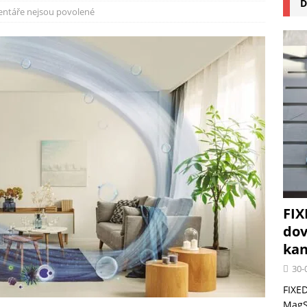
D
na pizzu Cuisinart CPZ-120 promění vaši kuchyň na italskou pizzerii
ntáře nejsou povolené
 růst krypto kasin: Co by měli vědět milovníci technologií
FIX
dov
kan
30-
FIXED
MagSa