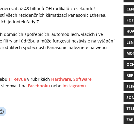
enerovat až 48 bilionů OH radikálů za sekundu!
CEN
tí všech rezidenčních klimatizací Panasonic Etherea,
FOT
ích jednotek řady Z.
HUA
ých domácích spotřebičích, automobilech, vlacích i ve
je filtry ani údržbu a může fungovat nezávisle na vytápění
LE
a produktech společnosti Panasonic naleznete na webu
MO
OC
REP
 webu
IT Revue
v rubrikách
Hardware
,
Software
,
sledovat i na
Facebooku
nebo
Instagramu
SLE
SO
TEL
ZAB