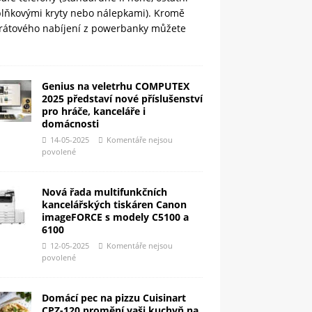
plňkovými kryty nebo nálepkami). Kromě
rátového nabíjení z powerbanky můžete
Genius na veletrhu COMPUTEX
2025 představí nové příslušenství
pro hráče, kanceláře i
domácnosti
14-05-2025
Komentáře nejsou
povolené
Nová řada multifunkčních
kancelářských tiskáren Canon
imageFORCE s modely C5100 a
6100
12-05-2025
Komentáře nejsou
povolené
Domácí pec na pizzu Cuisinart
CPZ-120 promění vaši kuchyň na