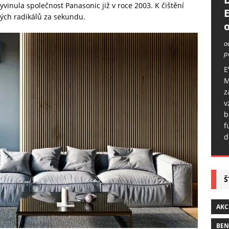
yvinula společnost Panasonic již v roce 2003. K čištění
ých radikálů za sekundu.
o
o
p
E
M
z
v
b
f
d
Š
AKC
BE