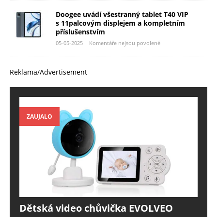
Doogee uvádí všestranný tablet T40 VIP
s 11palcovým displejem a kompletním
příslušenstvím
05-05-2025
Komentáře nejsou povolené
Reklama/Advertisement
ZAUJALO
Dětská video chůvička EVOLVEO