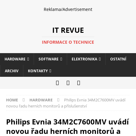
Reklama/Advertisement
IT REVUE
INFORMACE O TECHNICE
HARDWARE
SOFTWARE
ELEKTRONIKA
OSTATNÍ
ARCHIV
KONTAKTY
HOME
HARDWARE
Philips Evnia 34M2C7600MV uvádí
novou řadu herních monitorů a příslušenství
Philips Evnia 34M2C7600MV uvádí
novou řadu herních monitorů a