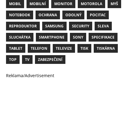
MOBIL
MOBILNÍ
MONITOR
MOTOROLA
MYŠ
NOTEBOOK
OCHRANA
ODOLNÝ
POCITAC
REPRODUKTOR
SAMSUNG
SECURITY
SLEVA
SLUCHÁTKA
SMARTPHONE
SONY
SPECIFIKACE
TABLET
TELEFON
TELEVIZE
TISK
TISKÁRNA
TOP
TV
ZABEZPEČENÍ
Reklama/Advertisement