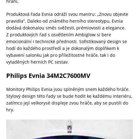
hraní,
Produktová řada Evnia odráží svou mantru: „Znovu objevte
pravidla“. Daleko od známého herního stereotypu, Evnia
dodává dokonalou směs svěžesti, prémiovosti a elegance.
Z produktových řad s osvětlením Ambiglow si bere
emocionální i technické přednosti. Sofistikovaný design se
hodí do každého prostředí a je dokonalým doplňkem k
vybavení salonku jak pro příležitostné hráče, tak i do
vyladěných herních PC sestav.
Philips Evnia 34M2C7600MV
Monitory Philips Evnia jsou splněným snem každého hráče.
Stylový design této řady se bude hodit ke každému interiéru,
zatímco její velkorysé displeje zvou hráče, aby se pustili do
hry.