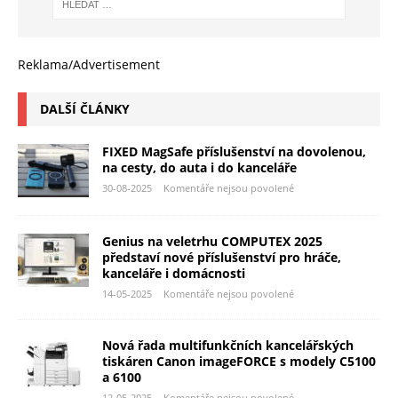
Reklama/Advertisement
DALŠÍ ČLÁNKY
FIXED MagSafe příslušenství na dovolenou,
na cesty, do auta i do kanceláře
30-08-2025
Komentáře nejsou povolené
Genius na veletrhu COMPUTEX 2025
představí nové příslušenství pro hráče,
kanceláře i domácnosti
14-05-2025
Komentáře nejsou povolené
Nová řada multifunkčních kancelářských
tiskáren Canon imageFORCE s modely C5100
a 6100
12-05-2025
Komentáře nejsou povolené