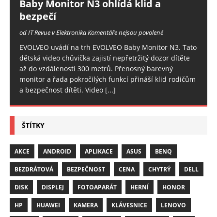
Baby Monitor N3 ohlídá klid a
bezpečí
od IT Revue v Elektronika
Komentáře nejsou povolené
EVOLVEO uvádí na trh EVOLVEO Baby Monitor N3. Tato
dětská video chůvička zajistí nepřetržitý dozor dítěte
až do vzdálenosti 300 metrů. Přenosný barevný
monitor a řada pokročilých funkcí přináší klid rodičům
a bezpečnost dítěti. Video
[...]
ŠTÍTKY
AKCE
ANDROID
APLIKACE
ASUS
BENQ
BEZDRÁTOVÁ
BEZPEČNOST
CENA
CHYTRÝ
DELL
DISK
DISPLEJ
FOTOAPARÁT
HERNÍ
HONOR
HP
HUAWEI
KAMERA
KLÁVESNICE
LENOVO