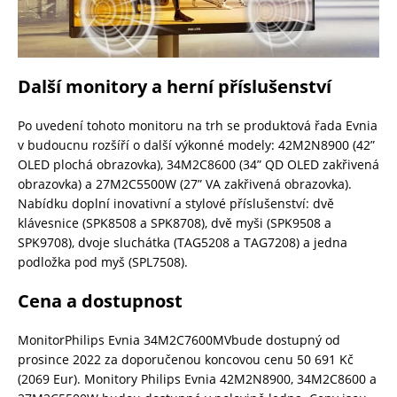
Další monitory a herní příslušenství
Po uvedení tohoto monitoru na trh se produktová řada Evnia
v budoucnu rozšíří o další výkonné modely: 42M2N8900 (42”
OLED plochá obrazovka), 34M2C8600 (34” QD OLED zakřivená
obrazovka) a 27M2C5500W (27” VA zakřivená obrazovka).
Nabídku doplní inovativní a stylové příslušenství: dvě
klávesnice (SPK8508 a SPK8708), dvě myši (SPK9508 a
SPK9708), dvoje sluchátka (TAG5208 a TAG7208) a jedna
podložka pod myš (SPL7508).
Cena a dostupnost
MonitorPhilips Evnia 34M2C7600MVbude dostupný od
prosince 2022 za doporučenou koncovou cenu 50 691 Kč
(2069 Eur). Monitory Philips Evnia 42M2N8900, 34M2C8600 a