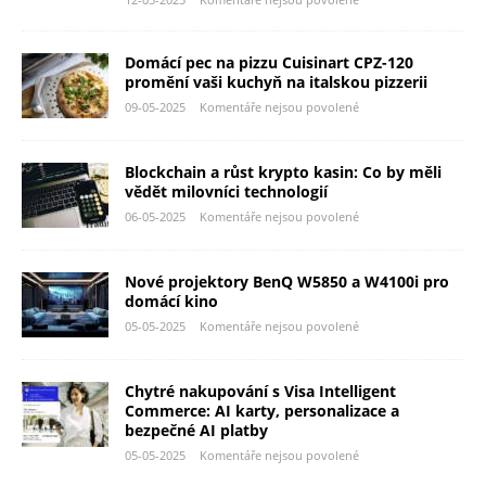
Domácí pec na pizzu Cuisinart CPZ-120
promění vaši kuchyň na italskou pizzerii
09-05-2025
Komentáře nejsou povolené
Blockchain a růst krypto kasin: Co by měli
vědět milovníci technologií
06-05-2025
Komentáře nejsou povolené
Nové projektory BenQ W5850 a W4100i pro
domácí kino
05-05-2025
Komentáře nejsou povolené
Chytré nakupování s Visa Intelligent
Commerce: AI karty, personalizace a
bezpečné AI platby
05-05-2025
Komentáře nejsou povolené