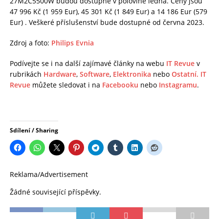
27M2C5500W budou dostupné v polovině ledna. Ceny jsou
47 996 Kč (1 959 Eur), 45 301 Kč (1 849 Eur) a 14 186 Eur (579
Eur) . Veškeré příslušenství bude dostupné od června 2023.
Zdroj a foto:
Philips Evnia
Podívejte se i na další zajímavé články na webu
IT Revue
v
rubrikách
Hardware
,
Software
,
Elektronika
nebo
Ostatní.
IT
Revue
můžete sledovat i na
Facebooku
nebo
Instagramu
.
Sdílení / Sharing
Reklama/Advertisement
Žádné související příspěvky.