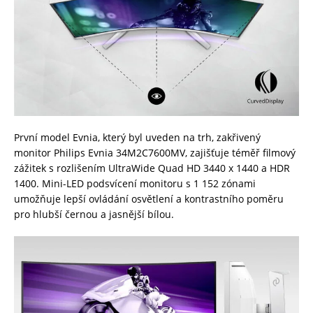
První model Evnia, který byl uveden na trh, zakřivený
monitor Philips Evnia 34M2C7600MV, zajišťuje téměř filmový
zážitek s rozlišením UltraWide Quad HD 3440 x 1440 a HDR
1400. Mini-LED podsvícení monitoru s 1 152 zónami
umožňuje lepší ovládání osvětlení a kontrastního poměru
pro hlubší černou a jasnější bílou.