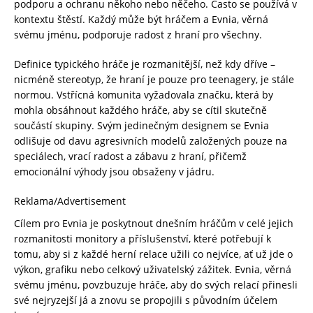
podporu a ochranu někoho nebo něčeho. Často se používá v
kontextu štěstí. Každý může být hráčem a Evnia, věrná
svému jménu, podporuje radost z hraní pro všechny.
Definice typického hráče je rozmanitější, než kdy dříve –
nicméně stereotyp, že hraní je pouze pro teenagery, je stále
normou. Vstřícná komunita vyžadovala značku, která by
mohla obsáhnout každého hráče, aby se cítil skutečně
součástí skupiny. Svým jedinečným designem se Evnia
odlišuje od davu agresivních modelů založených pouze na
speciálech, vrací radost a zábavu z hraní, přičemž
emocionální výhody jsou obsaženy v jádru.
Reklama/Advertisement
Cílem pro Evnia je poskytnout dnešním hráčům v celé jejich
rozmanitosti monitory a příslušenství, které potřebují k
tomu, aby si z každé herní relace užili co nejvíce, ať už jde o
výkon, grafiku nebo celkový uživatelský zážitek. Evnia, věrná
svému jménu, povzbuzuje hráče, aby do svých relací přinesli
své nejryzejší já a znovu se propojili s původním účelem