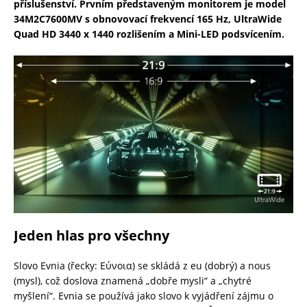
příslušenství. Prvním představeným monitorem je model
34M2C7600MV s obnovovací frekvencí 165 Hz, UltraWide
Quad HD 3440 x 1440 rozlišením a Mini-LED podsvícením.
Jeden hlas pro všechny
Slovo Evnia (řecky: Εύνοια) se skládá z eu (dobrý) a nous
(mysl), což doslova znamená „dobře mysli“ a „chytré
myšlení“. Evnia se používá jako slovo k vyjádření zájmu o