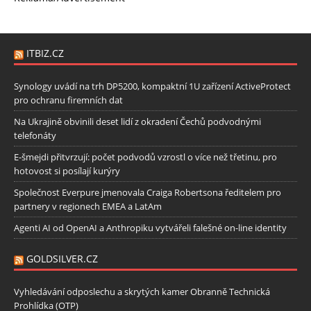
ITBIZ.CZ
Synology uvádí na trh DP5200, kompaktní 1U zařízení ActiveProtect
pro ochranu firemních dat
Na Ukrajině obvinili deset lidí z okradení Čechů podvodnými
telefonáty
E-šmejdi přitvrzují: počet podvodů vzrostl o více než třetinu, pro
hotovost si posílají kurýry
Společnost Everpure jmenovala Craiga Robertsona ředitelem pro
partnery v regionech EMEA a LatAm
Agenti AI od OpenAI a Anthropiku vytvářeli falešné on-line identity
GOLDSILVER.CZ
Vyhledávání odposlechu a skrytých kamer Obranně Technická
Prohlídka (OTP)