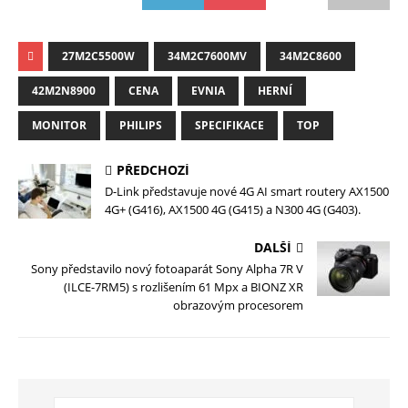
27M2C5500W
34M2C7600MV
34M2C8600
42M2N8900
CENA
EVNIA
HERNÍ
MONITOR
PHILIPS
SPECIFIKACE
TOP
PŘEDCHOZÍ
D-Link představuje nové 4G AI smart routery AX1500
4G+ (G416), AX1500 4G (G415) a N300 4G (G403).
DALŠÍ
Sony představilo nový fotoaparát Sony Alpha 7R V
(ILCE-7RM5) s rozlišením 61 Mpx a BIONZ XR
obrazovým procesorem