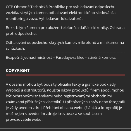
OTP Obranně Technická Prohlídka pro vyhledávání odposlechu
vozidla, skrytých kamer, odhalování elektronického sledování a
monitoringu vozu. Vyhledávání lokalizátorů.
Box s bílým šumem pro uložení telefonů a další elektroniky. Ochrana
proti odposlechu.
Odhalování odposlechu, skrytých kamer, mikrofonů a minikamer na
schůzkách.
Bezpečná jednací místnost – Faradayova klec – stíněná komora.
COPYRIGHT
V obsahu mohou být použity oficiální texty a grafické podklady
výrobců a distributorů. Použité názvy produktů, firem apod. mohou
být ochrannými známkami nebo registrovanými obchodními
známkami příslušných vlastníků. U přebíraných zpráv nebo fotografií
je vždy uveden zdroj. Přebírání obsahu webu (článků a fotografií) je
možné jen s uvedením zdroje itrevue.cz a se souhlasem
provozovatele webu.