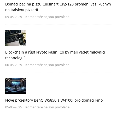
Domácí pec na pizzu Cuisinart CPZ-120 promění vaši kuchyň
na italskou pizzerii
09-05-2025
Komentáře nejsou povolené
Blockchain a růst krypto kasin: Co by měli vědět milovníci
technologií
06-05-2025
Komentáře nejsou povolené
Nové projektory BenQ W5850 a W4100i pro domácí kino
05-05-2025
Komentáře nejsou povolené