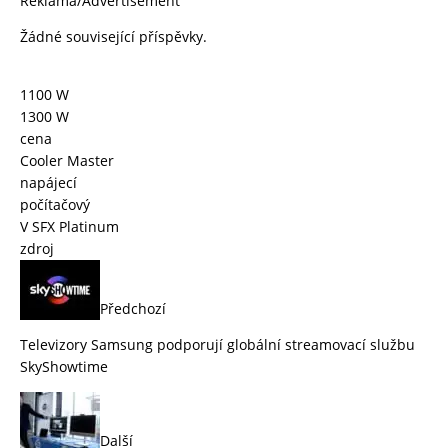
Reklama/Advertisement
Žádné související příspěvky.
1100 W
1300 W
cena
Cooler Master
napájecí
počítačový
V SFX Platinum
zdroj
Předchozí
Televizory Samsung podporují globální streamovací službu
SkyShowtime
Další