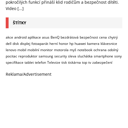
pokročilých funkcí přináší klid rodičům a bezpečnost dítěti.
Video
[...]
ŠTÍTKY
akce
android
aplikace
asus
BenQ
bezdrátová
bezpečnost
cena
chytrý
dell
disk
displej
fotoaparát
herní
honor
hp
huawei
kamera
klávesnice
lenovo
mobil
mobilní
monitor
motorola
myš
notebook
ochrana
odolný
pocitac
reproduktor
samsung
security
sleva
sluchátka
smartphone
sony
specifikace
tablet
telefon
Televize
tisk
tiskárna
top
tv
zabezpečení
Reklama/Advertisement