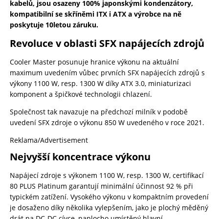
kabelů, jsou osazeny 100% japonskými kondenzátory,
kompatibilní se skříněmi ITX i ATX a výrobce na ně
poskytuje 10letou záruku.
Revoluce v oblasti SFX napájecích zdrojů
Cooler Master posunuje hranice výkonu na aktuální
maximum uvedením vůbec prvních SFX napájecích zdrojů s
výkony 1100 W, resp. 1300 W díky ATX 3.0, miniaturizaci
komponent a špičkové technologii chlazení.
Společnost tak navazuje na předchozí milník v podobě
uvedení SFX zdroje o výkonu 850 W uvedeného v roce 2021.
Reklama/Advertisement
Nejvyšší koncentrace výkonu
Napájecí zdroje s výkonem 1100 W, resp. 1300 W, certifikací
80 PLUS Platinum garantují minimální účinnost 92 % při
typickém zatížení. Vysokého výkonu v kompaktním provedení
je dosaženo díky několika vylepšením, jako je plochý měděný
drát na DC-DC cívce, naplocho umístěný hlavní