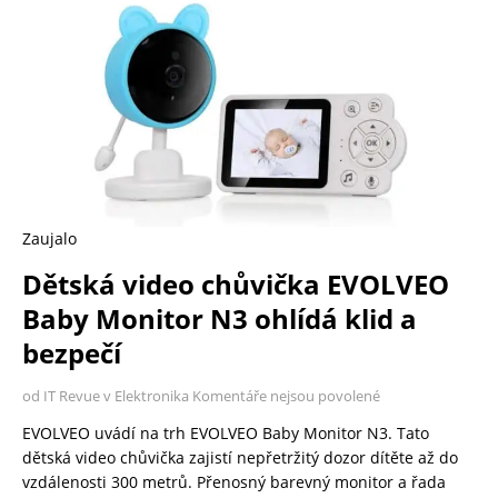
Zaujalo
Dětská video chůvička EVOLVEO
Baby Monitor N3 ohlídá klid a
bezpečí
od IT Revue v Elektronika
Komentáře nejsou povolené
EVOLVEO uvádí na trh EVOLVEO Baby Monitor N3. Tato
dětská video chůvička zajistí nepřetržitý dozor dítěte až do
vzdálenosti 300 metrů. Přenosný barevný monitor a řada