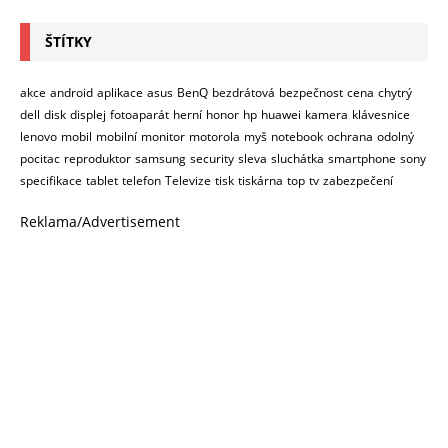
ŠTÍTKY
akce
android
aplikace
asus
BenQ
bezdrátová
bezpečnost
cena
chytrý
dell
disk
displej
fotoaparát
herní
honor
hp
huawei
kamera
klávesnice
lenovo
mobil
mobilní
monitor
motorola
myš
notebook
ochrana
odolný
pocitac
reproduktor
samsung
security
sleva
sluchátka
smartphone
sony
specifikace
tablet
telefon
Televize
tisk
tiskárna
top
tv
zabezpečení
Reklama/Advertisement