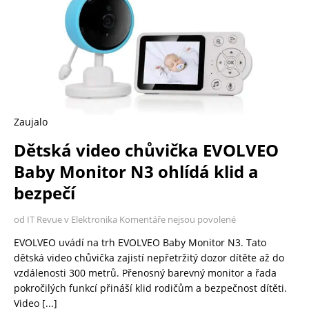
Zaujalo
Dětská video chůvička EVOLVEO
Baby Monitor N3 ohlídá klid a
bezpečí
od IT Revue v Elektronika
Komentáře nejsou povolené
EVOLVEO uvádí na trh EVOLVEO Baby Monitor N3. Tato
dětská video chůvička zajistí nepřetržitý dozor dítěte až do
vzdálenosti 300 metrů. Přenosný barevný monitor a řada
pokročilých funkcí přináší klid rodičům a bezpečnost dítěti.
Video
[...]