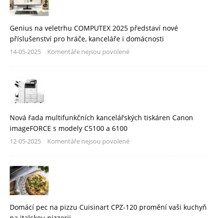
Genius na veletrhu COMPUTEX 2025 představí nové
příslušenství pro hráče, kanceláře i domácnosti
14-05-2025
Komentáře nejsou povolené
Nová řada multifunkčních kancelářských tiskáren Canon
imageFORCE s modely C5100 a 6100
12-05-2025
Komentáře nejsou povolené
Domácí pec na pizzu Cuisinart CPZ-120 promění vaši kuchyň
na italskou pizzerii