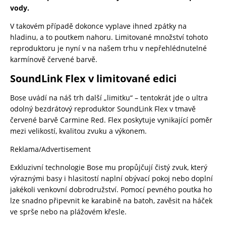
vody.
V takovém případě dokonce vyplave ihned zpátky na
hladinu, a to poutkem nahoru. Limitované množství tohoto
reproduktoru je nyní v na našem trhu v nepřehlédnutelné
karmínově červené barvě.
SoundLink Flex v limitované edici
Bose uvádí na náš trh další „limitku“ – tentokrát jde o ultra
odolný bezdrátový reproduktor SoundLink Flex v tmavě
červené barvě Carmine Red. Flex poskytuje vynikající poměr
mezi velikostí, kvalitou zvuku a výkonem.
Reklama/Advertisement
Exkluzivní technologie Bose mu propůjčují čistý zvuk, který
výraznými basy i hlasitostí naplní obývací pokoj nebo doplní
jakékoli venkovní dobrodružství. Pomocí pevného poutka ho
lze snadno připevnit ke karabině na batoh, zavěsit na háček
ve sprše nebo na plážovém křesle.