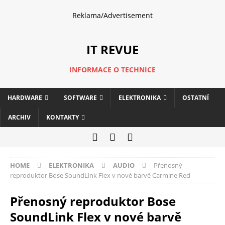
Reklama/Advertisement
IT REVUE
INFORMACE O TECHNICE
HARDWARE
SOFTWARE
ELEKTRONIKA
OSTATNÍ
ARCHIV
KONTAKTY
HOME
ELEKTRONIKA
AUDIO
Přenosný
reproduktor Bose SoundLink Flex v nové barvě Carmine Red
Přenosný reproduktor Bose
SoundLink Flex v nové barvě