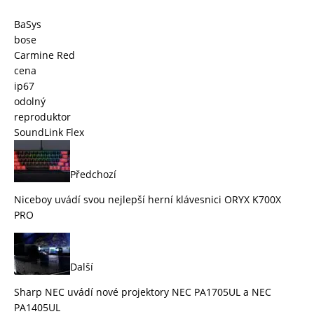
BaSys
bose
Carmine Red
cena
ip67
odolný
reproduktor
SoundLink Flex
Předchozí
Niceboy uvádí svou nejlepší herní klávesnici ORYX K700X
PRO
Další
Sharp NEC uvádí nové projektory NEC PA1705UL a NEC
PA1405UL