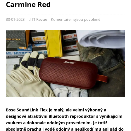
Carmine Red
30-01-2023
IT Revue
Komentáře nejsou povolené
Bose SoundLink Flex je malý, ale velmi výkonný a
designově atraktivní Bluetooth reproduktor s vynikajícím
zvukem a dokonale odolným provedením. Je totiž
absolutně prachu i vodě odolný a neuškodí mu ani pád do