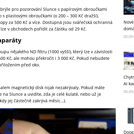
 brýle pro pozorování Slunce s papírovým obroučkami
 s plastovými obroučkami (o 200 – 300 Kč dražší),
Nové
skopy za 500 Kč a více. Dostupná jsou svářečská ochranná
domá
lze v obchodech pořídit za částku od 29 Kč.
05-05
oaparáty
u nějakého ND filtru (1000 vyšší), který lze v závislosti
00 Kč, ale mohou překročit i 3 000 Kč. Pokud nebudete
 přiložením před oko.
Chytr
AI ka
balem magnetický disk nijak nezakrývaly. Pokud máte
05-05
e na Slunce a uvidíte, zda je celé kulaté, nebo už je
kdy jej částečně zakrývá měsíc…).
Dooge