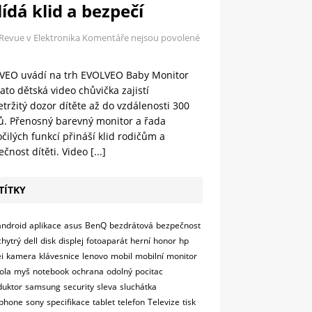
ídá klid a bezpečí
 Revue v Elektronika
Komentáře nejsou povolené
VEO uvádí na trh EVOLVEO Baby Monitor
ato dětská video chůvička zajistí
tržitý dozor dítěte až do vzdálenosti 300
ů. Přenosný barevný monitor a řada
čilých funkcí přináší klid rodičům a
čnost dítěti. Video
[...]
TÍTKY
android
aplikace
asus
BenQ
bezdrátová
bezpečnost
chytrý
dell
disk
displej
fotoaparát
herní
honor
hp
i
kamera
klávesnice
lenovo
mobil
mobilní
monitor
ola
myš
notebook
ochrana
odolný
pocitac
duktor
samsung
security
sleva
sluchátka
phone
sony
specifikace
tablet
telefon
Televize
tisk