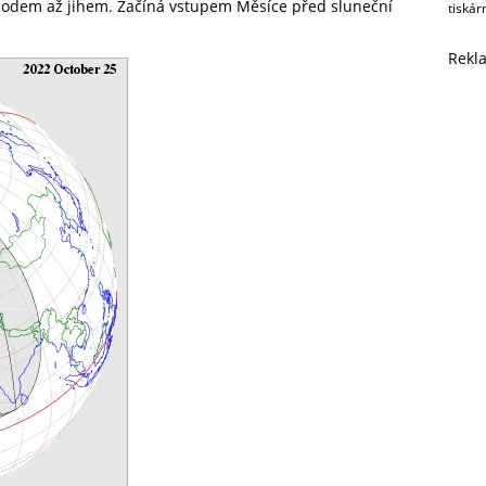
chodem až jihem. Začíná vstupem Měsíce před sluneční
tiskár
Rekl