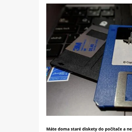
[ 09-05-2025 ]
Domácí pec 
OSTATNÍ
[ 06-05-2025 ]
Blockchain a
SOFTWARE
Máte doma staré diskety do počítače a nev