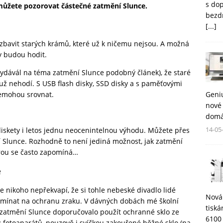
s do
 můžete pozorovat částečné zatmění Slunce.
bezd
[...]
zbavit starých krámů, které už k ničemu nejsou. A možná
dy budou hodit.
 vydávál na téma zatmění Slunce
podobný článek
), že staré
 už nehodí. S USB flash disky, SSD disky a s paměťovými
Geni
nemohou srovnat.
nové 
domá
14-05
iskety i letos jednu neocenintelnou výhodu. Můžete přes
 Slunce. Rozhodně to není jediná možnost, jak zatmění
terou se často zapomíná…
e
e nikoho nepřekvapí, že si tohle nebeské divadlo lidé
Nová
pomínat na ochranu zraku. V dávných dobách mé školní
tisk
 zatmění Slunce doporučovalo použít ochranné sklo ze
6100
 z fotoaparátů, nouzově i svíčkou zakouřené běžné sklo (na