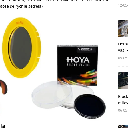
12-05
ože se rychle setřela).
Domá
vaši 
09-05
Block
milov
06-05
la