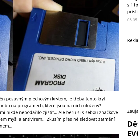
s 11
přís
05-05
Rekl
ráněn posuvným plechovým krytem, je třeba tento kryt
nebo na programech, které jsou na nich uloženy?
Zauja
i nikde nepodařilo zjistit… Ale beru si s sebou značkové
čem myši a antivirem… Zkusím přes ně sledovat zatmění
Dě
fonem…
EV