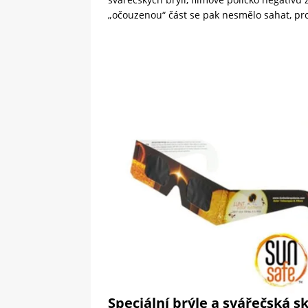
„očouzenou“ část se pak nesmělo sahat, prot
Speciální brýle a svářečská sk