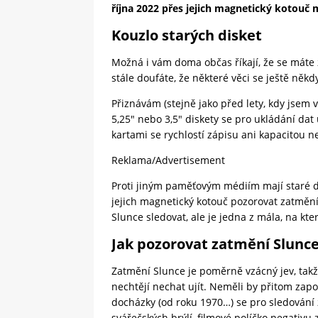
října 2022 přes jejich magnetický kotouč
Kouzlo starých disket
Možná i vám doma občas říkají, že se máte 
stále doufáte, že některé věci se ještě něk
Přiznávám (stejně jako před lety, kdy jsem
5,25″ nebo 3,5″ diskety se pro ukládání dat
kartami se rychlostí zápisu ani kapacitou 
Reklama/Advertisement
Proti jiným paměťovým médiím mají staré d
jejich magnetický kotouč pozorovat zatmění
Slunce sledovat, ale je jedna z mála, na k
Jak pozorovat zatmění Slunc
Zatmění Slunce je poměrně vzácný jev, takž
nechtějí nechat ujít. Neměli by přitom za
docházky (od roku 1970…) se pro sledování
svářečských brýlí, filmové políčko negativu