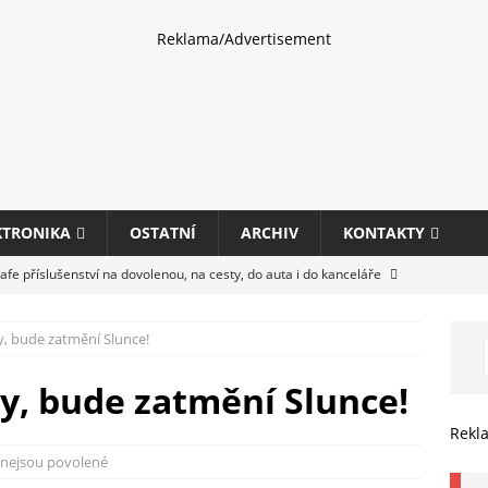
Reklama/Advertisement
KTRONIKA
OSTATNÍ
ARCHIV
KONTAKTY
fe příslušenství na dovolenou, na cesty, do auta i do kanceláře
ty, bude zatmění Slunce!
eletrhu COMPUTEX 2025 představí nové příslušenství pro hráče,
HARDWARE
ty, bude zatmění Slunce!
ultifunkčních kancelářských tiskáren Canon imageFORCE s modely
Rekl
E
nejsou povolené