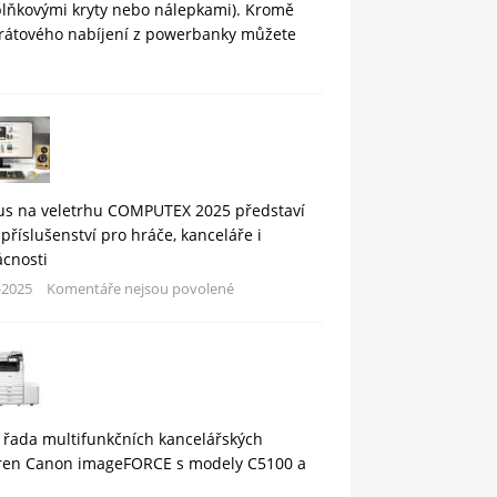
plňkovými kryty nebo nálepkami). Kromě
rátového nabíjení z powerbanky můžete
us na veletrhu COMPUTEX 2025 představí
příslušenství pro hráče, kanceláře i
cnosti
-2025
Komentáře nejsou povolené
 řada multifunkčních kancelářských
áren Canon imageFORCE s modely C5100 a