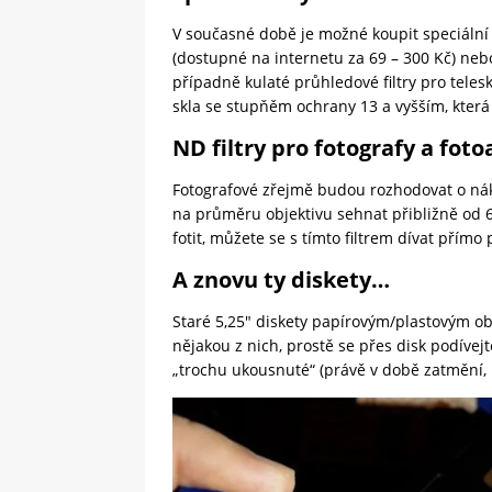
V současné době je možné koupit speciální
(dostupné na internetu za 69 – 300 Kč) nebo
případně kulaté průhledové filtry pro tele
skla se stupňěm ochrany 13 a vyšším, která 
ND filtry pro fotografy a fot
Fotografové zřejmě budou rozhodovat o nákup
na průměru objektivu sehnat přibližně od 6
fotit, můžete se s tímto filtrem dívat přímo
A znovu ty diskety…
Staré 5,25″ diskety papírovým/plastovým o
nějakou z nich, prostě se přes disk podívejt
„trochu ukousnuté“ (právě v době zatmění, 