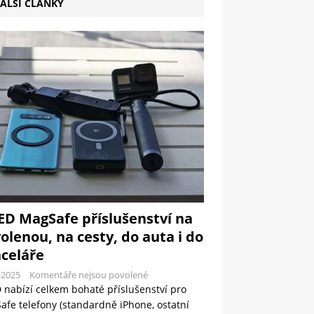
ALŠÍ ČLÁNKY
ED MagSafe příslušenství na
olenou, na cesty, do auta i do
celáře
-2025
Komentáře nejsou povolené
 nabízí celkem bohaté příslušenství pro
fe telefony (standardně iPhone, ostatní