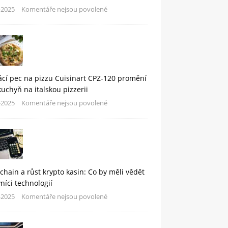
-2025
Komentáře nejsou povolené
cí pec na pizzu Cuisinart CPZ-120 promění
kuchyň na italskou pizzerii
-2025
Komentáře nejsou povolené
chain a růst krypto kasin: Co by měli vědět
níci technologií
-2025
Komentáře nejsou povolené