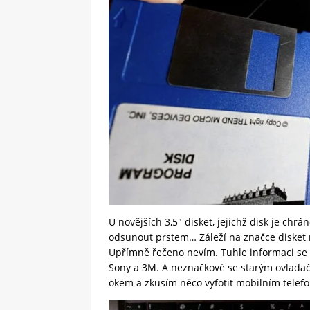
U novějších 3,5″ disket, jejichž disk je ch
odsunout prstem… Záleží na značce disket 
Upřímně řečeno nevím. Tuhle informaci se m
Sony a 3M. A neznačkové se starým ovlada
okem a zkusím něco vyfotit mobilním tele