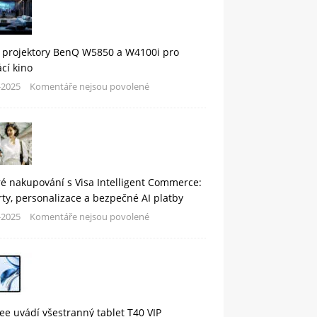
 projektory BenQ W5850 a W4100i pro
cí kino
-2025
Komentáře nejsou povolené
é nakupování s Visa Intelligent Commerce:
rty, personalizace a bezpečné AI platby
-2025
Komentáře nejsou povolené
e uvádí všestranný tablet T40 VIP