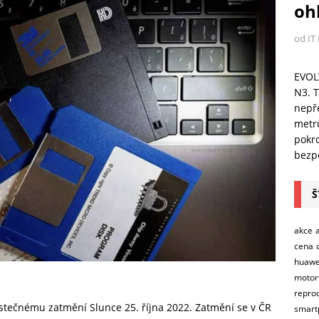
ohl
od IT
EVOL
N3. T
nepře
metr
pokro
bezpe
Š
akce
cena
huawe
motor
repro
stečnému zatmění Slunce 25. října 2022. Zatmění se v ČR
smart