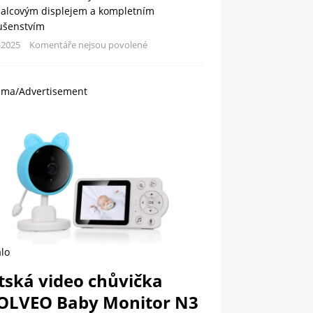
palcovým displejem a kompletním
lušenstvím
-2025
Komentáře nejsou povolené
ama/Advertisement
lo
tská video chůvička
OLVEO Baby Monitor N3