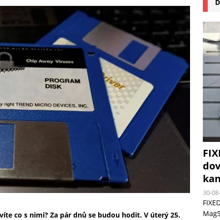
D
na pizzu Cuisinart CPZ-120 promění vaši kuchyň na italskou pizzerii
 růst krypto kasin: Co by měli vědět milovníci technologií
FIX
dov
kan
30-08
FIXED
MagSa
íte co s nimi? Za pár dnů se budou hodit. V úterý 25.