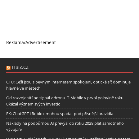
Reklama/Advertisement
ITBIZ.CZ
ČTÚ: Češi jsou s pevným internetem spokojeni, optická síť dominuje
hlavně ve městech
Od rozvoje sítí po signál z dronu. T-Mobile v první polovině roku
ukázal význam svých investic
EK: ChatGPT i Roblox mohou spadat pod přísnější pravidla
Náklady na podpůrnou AI převýší do roku 2028 plat samotného
vývojáře
Synology uvádí na trh DP5200, kompaktní 1U zařízení ActiveProtect