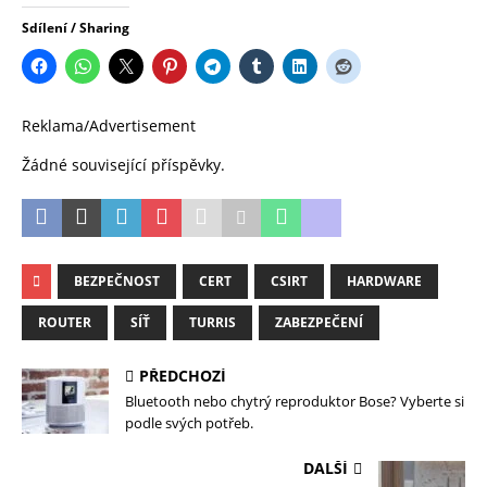
Sdílení / Sharing
Reklama/Advertisement
Žádné související příspěvky.
BEZPEČNOST
CERT
CSIRT
HARDWARE
ROUTER
SÍŤ
TURRIS
ZABEZPEČENÍ
PŘEDCHOZÍ
Bluetooth nebo chytrý reproduktor Bose? Vyberte si
podle svých potřeb.
DALŠÍ