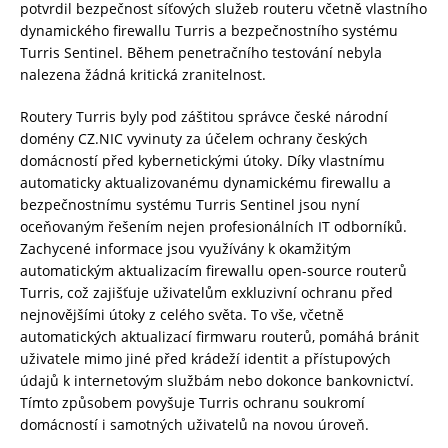
potvrdil bezpečnost síťových služeb routeru včetně vlastního
dynamického firewallu Turris a bezpečnostního systému
Turris Sentinel. Během penetračního testování nebyla
nalezena žádná kritická zranitelnost.
Routery Turris byly pod záštitou správce české národní
domény CZ.NIC vyvinuty za účelem ochrany českých
domácností před kybernetickými útoky. Díky vlastnímu
automaticky aktualizovanému dynamickému firewallu a
bezpečnostnímu systému Turris Sentinel jsou nyní
oceňovaným řešením nejen profesionálních IT odborníků.
Zachycené informace jsou využívány k okamžitým
automatickým aktualizacím firewallu open-source routerů
Turris, což zajišťuje uživatelům exkluzivní ochranu před
nejnovějšími útoky z celého světa. To vše, včetně
automatických aktualizací firmwaru routerů, pomáhá bránit
uživatele mimo jiné před krádeží identit a přístupových
údajů k internetovým službám nebo dokonce bankovnictví.
Tímto způsobem povyšuje Turris ochranu soukromí
domácností i samotných uživatelů na novou úroveň.