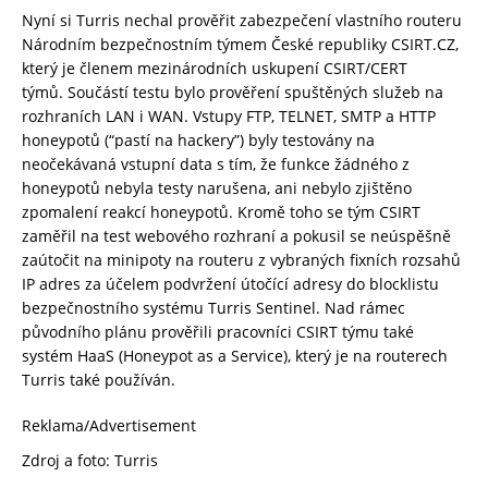
Nyní si Turris nechal prověřit zabezpečení vlastního routeru
Národním bezpečnostním týmem České republiky CSIRT.CZ,
který je členem mezinárodních uskupení CSIRT/CERT
týmů. Součástí testu bylo prověření spuštěných služeb na
rozhraních LAN i WAN. Vstupy FTP, TELNET, SMTP a HTTP
honeypotů (“pastí na hackery”) byly testovány na
neočekávaná vstupní data s tím, že funkce žádného z
honeypotů nebyla testy narušena, ani nebylo zjištěno
zpomalení reakcí honeypotů. Kromě toho se tým CSIRT
zaměřil na test webového rozhraní a pokusil se neúspěšně
zaútočit na minipoty na routeru z vybraných fixních rozsahů
IP adres za účelem podvržení útočící adresy do blocklistu
bezpečnostního systému Turris Sentinel. Nad rámec
původního plánu prověřili pracovníci CSIRT týmu také
systém HaaS (Honeypot as a Service), který je na routerech
Turris také používán.
Reklama/Advertisement
Zdroj a foto: Turris