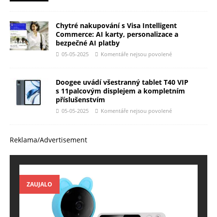
Chytré nakupování s Visa Intelligent
Commerce: AI karty, personalizace a
bezpečné AI platby
05-05-2025
Komentáře nejsou povolené
Doogee uvádí všestranný tablet T40 VIP
s 11palcovým displejem a kompletním
příslušenstvím
05-05-2025
Komentáře nejsou povolené
Reklama/Advertisement
ZAUJALO