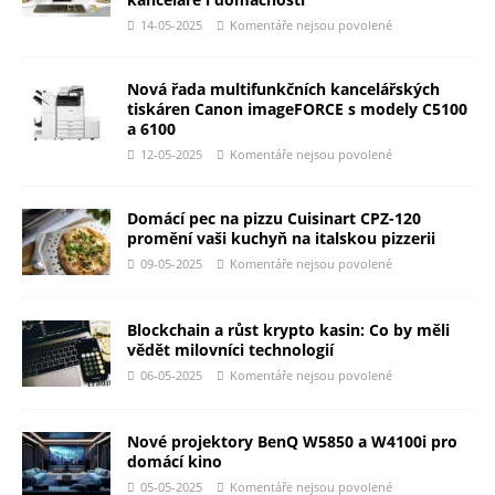
14-05-2025
Komentáře nejsou povolené
Nová řada multifunkčních kancelářských
tiskáren Canon imageFORCE s modely C5100
a 6100
12-05-2025
Komentáře nejsou povolené
Domácí pec na pizzu Cuisinart CPZ-120
promění vaši kuchyň na italskou pizzerii
09-05-2025
Komentáře nejsou povolené
Blockchain a růst krypto kasin: Co by měli
vědět milovníci technologií
06-05-2025
Komentáře nejsou povolené
Nové projektory BenQ W5850 a W4100i pro
domácí kino
05-05-2025
Komentáře nejsou povolené