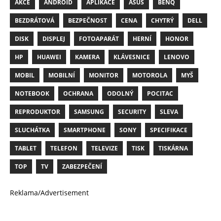
AKCE
ANDROID
APLIKACE
ASUS
BENQ
BEZDRÁTOVÁ
BEZPEČNOST
CENA
CHYTRÝ
DELL
DISK
DISPLEJ
FOTOAPARÁT
HERNÍ
HONOR
HP
HUAWEI
KAMERA
KLÁVESNICE
LENOVO
MOBIL
MOBILNÍ
MONITOR
MOTOROLA
MYŠ
NOTEBOOK
OCHRANA
ODOLNÝ
POCITAC
REPRODUKTOR
SAMSUNG
SECURITY
SLEVA
SLUCHÁTKA
SMARTPHONE
SONY
SPECIFIKACE
TABLET
TELEFON
TELEVIZE
TISK
TISKÁRNA
TOP
TV
ZABEZPEČENÍ
Reklama/Advertisement