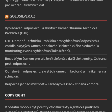
pro ochranu firemních dat
GOLDSILVER.CZ
Vyhledávání odposlechu a skrytých kamer Obranně Technická
Prohlídka (OTP)
OTP Obranně Technická Prohlídka pro vyhledávání odposlechu
vozidla, skrytých kamer, odhalování elektronického sledování a
monitoringu vozu. Vyhledávání lokalizátorů.
Box s bílým šumem pro uložení telefonů a další elektroniky. Ochrana
proti odposlechu.
Odhalování odposlechu, skrytých kamer, mikrofonů a minikamer na
schůzkách.
Bezpečná jednací místnost – Faradayova klec – stíněná komora.
COPYRIGHT
V obsahu mohou být použity oficiální texty a grafické podklady
výrobců a distributorů. Použité názvy produktů, firem apod. mohou