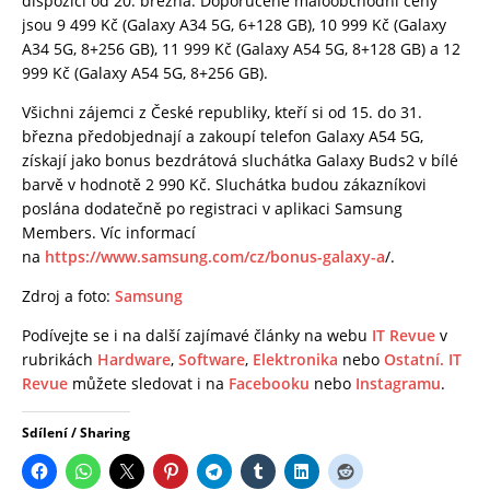
dispozici od 20. března. Doporučené maloobchodní ceny
jsou 9 499 Kč (Galaxy A34 5G, 6+128 GB), 10 999 Kč (Galaxy
A34 5G, 8+256 GB), 11 999 Kč (Galaxy A54 5G, 8+128 GB) a 12
999 Kč (Galaxy A54 5G, 8+256 GB).
Všichni zájemci z České republiky, kteří si od 15. do 31.
března předobjednají a zakoupí telefon Galaxy A54 5G,
získají jako bonus bezdrátová sluchátka Galaxy Buds2 v bílé
barvě v hodnotě 2 990 Kč. Sluchátka budou zákazníkovi
poslána dodatečně po registraci v aplikaci Samsung
Members. Víc informací
na
https://www.samsung.com/cz/bonus-galaxy-a
/.
Zdroj a foto:
Samsung
Podívejte se i na další zajímavé články na webu
IT Revue
v
rubrikách
Hardware
,
Software
,
Elektronika
nebo
Ostatní.
IT
Revue
můžete sledovat i na
Facebooku
nebo
Instagramu
.
Sdílení / Sharing