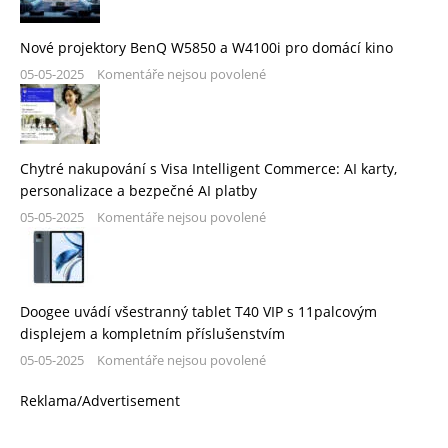
Nové projektory BenQ W5850 a W4100i pro domácí kino
05-05-2025
Komentáře nejsou povolené
Chytré nakupování s Visa Intelligent Commerce: AI karty,
personalizace a bezpečné AI platby
05-05-2025
Komentáře nejsou povolené
Doogee uvádí všestranný tablet T40 VIP s 11palcovým
displejem a kompletním příslušenstvím
05-05-2025
Komentáře nejsou povolené
Reklama/Advertisement