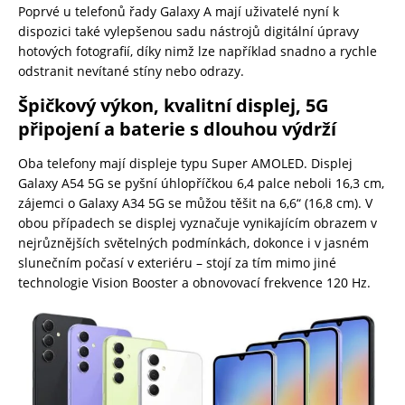
Poprvé u telefonů řady Galaxy A mají uživatelé nyní k
dispozici také vylepšenou sadu nástrojů digitální úpravy
hotových fotografií, díky nimž lze například snadno a rychle
odstranit nevítané stíny nebo odrazy.
Špičkový výkon, kvalitní displej, 5G
připojení a baterie s dlouhou výdrží
Oba telefony mají displeje typu Super AMOLED. Displej
Galaxy A54 5G se pyšní úhlopříčkou 6,4 palce neboli 16,3 cm,
zájemci o Galaxy A34 5G se můžou těšit na 6,6“ (16,8 cm). V
obou případech se displej vyznačuje vynikajícím obrazem v
nejrůznějších světelných podmínkách, dokonce i v jasném
slunečním počasí v exteriéru – stojí za tím mimo jiné
technologie Vision Booster a obnovovací frekvence 120 Hz.