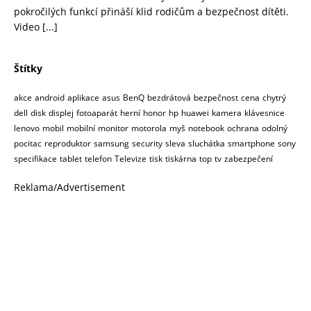
pokročilých funkcí přináší klid rodičům a bezpečnost dítěti.
Video
[...]
Štítky
akce
android
aplikace
asus
BenQ
bezdrátová
bezpečnost
cena
chytrý
dell
disk
displej
fotoaparát
herní
honor
hp
huawei
kamera
klávesnice
lenovo
mobil
mobilní
monitor
motorola
myš
notebook
ochrana
odolný
pocitac
reproduktor
samsung
security
sleva
sluchátka
smartphone
sony
specifikace
tablet
telefon
Televize
tisk
tiskárna
top
tv
zabezpečení
Reklama/Advertisement