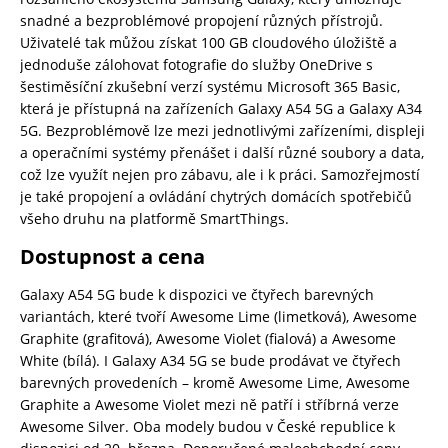
snadné a bezproblémové propojení různých přístrojů.
Uživatelé tak můžou získat 100 GB cloudového úložiště a
jednoduše zálohovat fotografie do služby OneDrive s
šestiměsíční zkušební verzí systému Microsoft 365 Basic,
která je přístupná na zařízeních Galaxy A54 5G a Galaxy A34
5G. Bezproblémově lze mezi jednotlivými zařízeními, displeji
a operačními systémy přenášet i další různé soubory a data,
což lze využít nejen pro zábavu, ale i k práci. Samozřejmostí
je také propojení a ovládání chytrých domácích spotřebičů
všeho druhu na platformě SmartThings.
Dostupnost a cena
Galaxy A54 5G bude k dispozici ve čtyřech barevných
variantách, které tvoří Awesome Lime (limetková), Awesome
Graphite (grafitová), Awesome Violet (fialová) a Awesome
White (bílá). I Galaxy A34 5G se bude prodávat ve čtyřech
barevných provedeních – kromě Awesome Lime, Awesome
Graphite a Awesome Violet mezi ně patří i stříbrná verze
Awesome Silver. Oba modely budou v České republice k