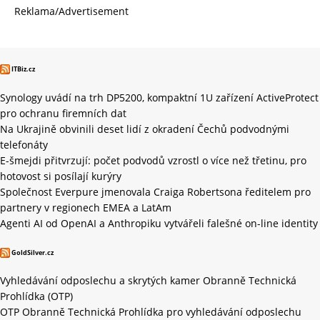
Reklama/Advertisement
ITBiz.cz
Synology uvádí na trh DP5200, kompaktní 1U zařízení ActiveProtect
pro ochranu firemních dat
Na Ukrajině obvinili deset lidí z okradení Čechů podvodnými
telefonáty
E-šmejdi přitvrzují: počet podvodů vzrostl o více než třetinu, pro
hotovost si posílají kurýry
Společnost Everpure jmenovala Craiga Robertsona ředitelem pro
partnery v regionech EMEA a LatAm
Agenti AI od OpenAI a Anthropiku vytvářeli falešné on-line identity
GoldSilver.cz
Vyhledávání odposlechu a skrytých kamer Obranně Technická
Prohlídka (OTP)
OTP Obranně Technická Prohlídka pro vyhledávání odposlechu