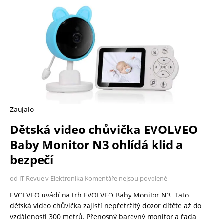
Zaujalo
Dětská video chůvička EVOLVEO
Baby Monitor N3 ohlídá klid a
bezpečí
od IT Revue v Elektronika
Komentáře nejsou povolené
EVOLVEO uvádí na trh EVOLVEO Baby Monitor N3. Tato
dětská video chůvička zajistí nepřetržitý dozor dítěte až do
vzdálenosti 300 metrů. Přenosný barevný monitor a řada