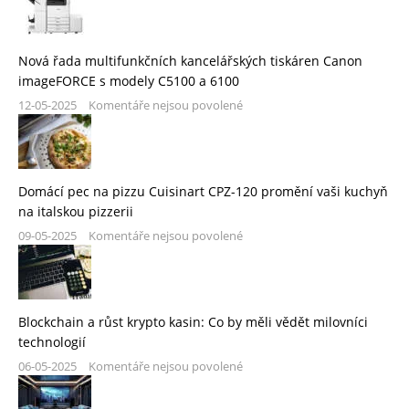
Nová řada multifunkčních kancelářských tiskáren Canon
imageFORCE s modely C5100 a 6100
12-05-2025
Komentáře nejsou povolené
Domácí pec na pizzu Cuisinart CPZ-120 promění vaši kuchyň
na italskou pizzerii
09-05-2025
Komentáře nejsou povolené
Blockchain a růst krypto kasin: Co by měli vědět milovníci
technologií
06-05-2025
Komentáře nejsou povolené