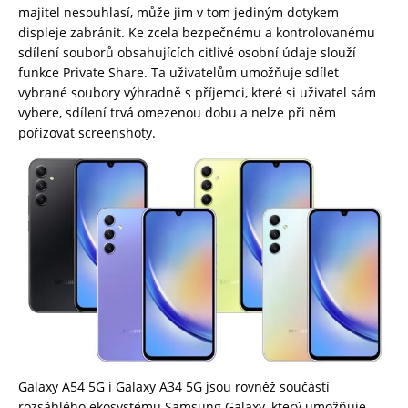
majitel nesouhlasí, může jim v tom jediným dotykem
displeje zabránit. Ke zcela bezpečnému a kontrolovanému
sdílení souborů obsahujících citlivé osobní údaje slouží
funkce Private Share. Ta uživatelům umožňuje sdílet
vybrané soubory výhradně s příjemci, které si uživatel sám
vybere, sdílení trvá omezenou dobu a nelze při něm
pořizovat screenshoty.
Galaxy A54 5G i Galaxy A34 5G jsou rovněž součástí
rozsáhlého ekosystému Samsung Galaxy, který umožňuje