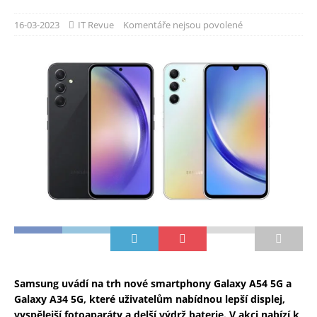
16-03-2023
IT Revue
Komentáře nejsou povolené
Samsung uvádí na trh nové smartphony Galaxy A54 5G a
Galaxy A34 5G, které uživatelům nabídnou lepší displej,
vyspělejší fotoaparáty a delší výdrž baterie. V akci nabízí k