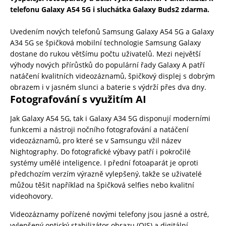
telefonu Galaxy A54 5G i sluchátka Galaxy Buds2 zdarma.
Uvedením nových telefonů Samsung Galaxy A54 5G a Galaxy
A34 5G se špičková mobilní technologie Samsung Galaxy
dostane do rukou většímu počtu uživatelů. Mezi největší
výhody nových přírůstků do populární řady Galaxy A patří
natáčení kvalitních videozáznamů, špičkový displej s dobrým
obrazem i v jasném slunci a baterie s výdrží přes dva dny.
Fotografování s využitím AI
Jak Galaxy A54 5G, tak i Galaxy A34 5G disponují moderními
funkcemi a nástroji nočního fotografování a natáčení
videozáznamů, pro které se v Samsungu vžil název
Nightography. Do fotografické výbavy patří i pokročilé
systémy umělé inteligence. I přední fotoaparát je oproti
předchozím verzím výrazně vylepšený, takže se uživatelé
můžou těšit například na špičková selfies nebo kvalitní
videohovory.
Videozáznamy pořízené novými telefony jsou jasné a ostré,
vylepšený optický stabilizátor obrazu (OIS) a digitální