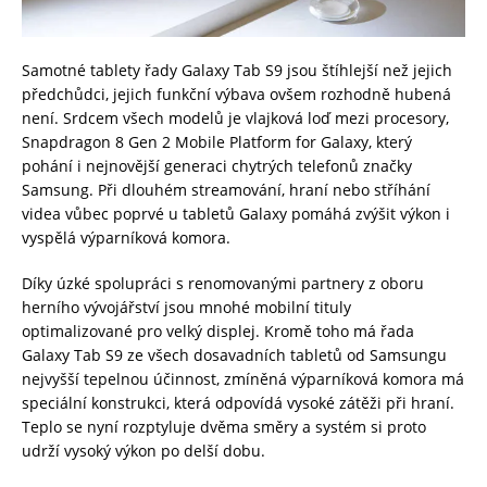
Samotné tablety řady Galaxy Tab S9 jsou štíhlejší než jejich
předchůdci, jejich funkční výbava ovšem rozhodně hubená
není. Srdcem všech modelů je vlajková loď mezi procesory,
Snapdragon 8 Gen 2 Mobile Platform for Galaxy, který
pohání i nejnovější generaci chytrých telefonů značky
Samsung. Při dlouhém streamování, hraní nebo stříhání
videa vůbec poprvé u tabletů Galaxy pomáhá zvýšit výkon i
vyspělá výparníková komora.
Díky úzké spolupráci s renomovanými partnery z oboru
herního vývojářství jsou mnohé mobilní tituly
optimalizované pro velký displej. Kromě toho má řada
Galaxy Tab S9 ze všech dosavadních tabletů od Samsungu
nejvyšší tepelnou účinnost, zmíněná výparníková komora má
speciální konstrukci, která odpovídá vysoké zátěži při hraní.
Teplo se nyní rozptyluje dvěma směry a systém si proto
udrží vysoký výkon po delší dobu.