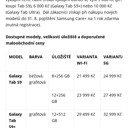
koupi Tab S9), 6 000 Kč (Galaxy Tab S9+) nebo 10 000 Kč
(Galaxy Tab Ultra). Dál zákazníci získají při nákupu nových
modelů do 31. 8. pojištění Samsung Care+ na 1 rok zdarma
(nutná registrace).
Dostupné modely, velikosti úložiště a doporučené
maloobchodní ceny
MODEL
BARVA
ÚLOŽIŠTĚ
VARIANTA
VARIANTA
WI-FI
5G
Galaxy
béžová,
8+256 GB
21 499 Kč
24 999 Kč
Tab S9
grafitová
12+256
23 999 Kč
27 499 Kč
GB
Galaxy
grafitová
12+512
29 499 Kč
32 999 Kč
Tab
GB
S9+