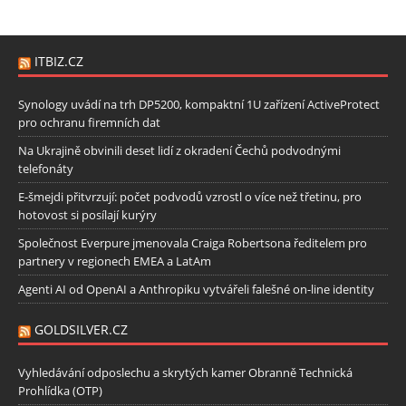
ITBIZ.CZ
Synology uvádí na trh DP5200, kompaktní 1U zařízení ActiveProtect
pro ochranu firemních dat
Na Ukrajině obvinili deset lidí z okradení Čechů podvodnými
telefonáty
E-šmejdi přitvrzují: počet podvodů vzrostl o více než třetinu, pro
hotovost si posílají kurýry
Společnost Everpure jmenovala Craiga Robertsona ředitelem pro
partnery v regionech EMEA a LatAm
Agenti AI od OpenAI a Anthropiku vytvářeli falešné on-line identity
GOLDSILVER.CZ
Vyhledávání odposlechu a skrytých kamer Obranně Technická
Prohlídka (OTP)