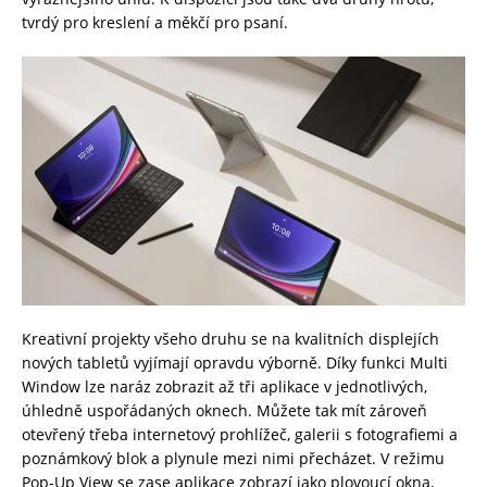
tvrdý pro kreslení a měkčí pro psaní.
Kreativní projekty všeho druhu se na kvalitních displejích
nových tabletů vyjímají opravdu výborně. Díky funkci Multi
Window lze naráz zobrazit až tři aplikace v jednotlivých,
úhledně uspořádaných oknech. Můžete tak mít zároveň
otevřený třeba internetový prohlížeč, galerii s fotografiemi a
poznámkový blok a plynule mezi nimi přecházet. V režimu
Pop-Up View se zase aplikace zobrazí jako plovoucí okna,