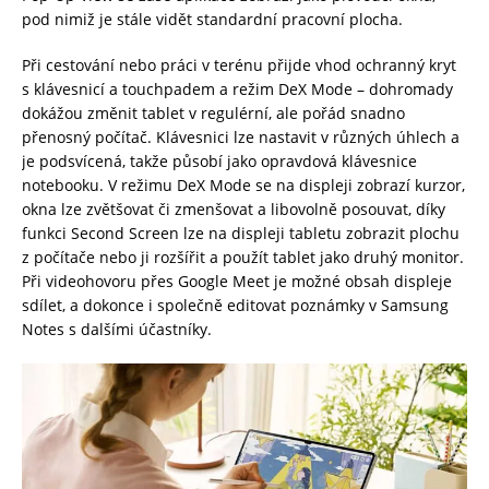
pod nimiž je stále vidět standardní pracovní plocha.
Při cestování nebo práci v terénu přijde vhod ochranný kryt
s klávesnicí a touchpadem a režim DeX Mode – dohromady
dokážou změnit tablet v regulérní, ale pořád snadno
přenosný počítač. Klávesnici lze nastavit v různých úhlech a
je podsvícená, takže působí jako opravdová klávesnice
notebooku. V režimu DeX Mode se na displeji zobrazí kurzor,
okna lze zvětšovat či zmenšovat a libovolně posouvat, díky
funkci Second Screen lze na displeji tabletu zobrazit plochu
z počítače nebo ji rozšířit a použít tablet jako druhý monitor.
Při videohovoru přes Google Meet je možné obsah displeje
sdílet, a dokonce i společně editovat poznámky v Samsung
Notes s dalšími účastníky.