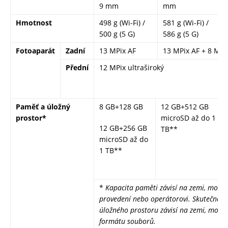
9 mm
mm
Hmotnost
498 g (Wi-Fi) /
581 g (Wi-Fi) /
500 g (5 G)
586 g (5 G)
Fotoaparát
Zadní
13 MPix AF
13 MPix AF + 8 MPix
Přední
12 MPix ultraširoký
Paměť a úložný
8 GB+128 GB
12 GB+512 GB
prostor*
microSD až do 1
12 GB+256 GB
TB**
microSD až do
1 TB**
*
Kapacita paměti závisí na zemi, mode
provedení nebo operátorovi. Skutečná k
úložného prostoru závisí na zemi, modelu
formátu souborů.