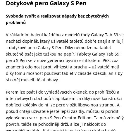
Dotykové pero Galaxy S Pen
Svoboda tvořit a realizovat nápady bez zbytečných
problémů
V základním balení každého z modelů řady Galaxy Tab S9 se
nachází doplněk, který uživatelé tabletů dobře znají a milují
– dotykové pero Galaxy S Pen. Díky němu lze na tablet
skutečně psát jako tužkou na papír. Tablety Galaxy Tab S9 i
pero S Pen se v nové generaci pyšní certifikátem IP68, což
znamená odolnost proti vlhkosti a prachu – uživatelé mají
díky tomu možnost používat tablet v zásadě kdekoli, aniž by
si o něj museli dělat obavy.
Perem lze psát i do vyhledávacích okének, do prohlížečů a
internetových obchodů s aplikacemi, a díky nové konstrukci
dobíjecí kolébky do ní lze pero vložit libovolnou stranou. A
pokud chtějí uživatelé ještě lepší zážitky, můžou si pořídit
vylepšenou verzi pera S Pen Creator Edition
.
Ta má zdrsnělý
povrch, takže se pohodlněji drží, a lze ji naklopit do
výraznějšího úhlu. K dispozici jsou také dva druhy hrotů,