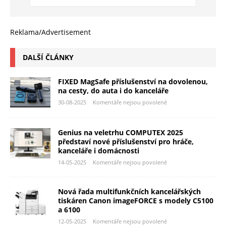
Reklama/Advertisement
DALŠÍ ČLÁNKY
FIXED MagSafe příslušenství na dovolenou,
na cesty, do auta i do kanceláře
30-08-2025
Komentáře nejsou povolené
Genius na veletrhu COMPUTEX 2025
představí nové příslušenství pro hráče,
kanceláře i domácnosti
14-05-2025
Komentáře nejsou povolené
Nová řada multifunkčních kancelářských
tiskáren Canon imageFORCE s modely C5100
a 6100
12-05-2025
Komentáře nejsou povolené