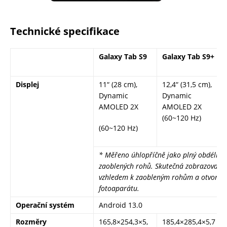
Technické specifikace
Galaxy Tab S9
Galaxy Tab S9+
Displej
11“ (28 cm),
12,4“ (31,5 cm),
Dynamic
Dynamic
AMOLED 2X
AMOLED 2X
(60~120 Hz)
(60~120 Hz)
* Měřeno úhlopříčně jako plný obdélník
zaoblených rohů. Skutečná zobrazovací 
vzhledem k zaobleným rohům a otvoru o
fotoaparátu.
Operační systém
Android 13.0
Rozměry
165,8×254,3×5,
185,4×285,4×5,7