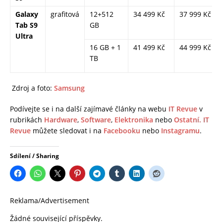
Galaxy
grafitová
12+512
34 499 Kč
37 999 Kč
Tab S9
GB
Ultra
16 GB + 1
41 499 Kč
44 999 Kč
TB
Zdroj a foto:
Samsung
Podívejte se i na další zajímavé články na webu
IT Revue
v
rubrikách
Hardware
,
Software
,
Elektronika
nebo
Ostatní.
IT
Revue
můžete sledovat i na
Facebooku
nebo
Instagramu
.
Sdílení / Sharing
Reklama/Advertisement
Žádné související příspěvky.