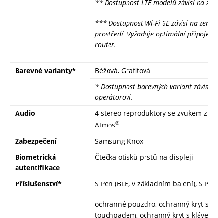
** Dostupnost LTE modelů závisí na zem
*** Dostupnost Wi-Fi 6E závisí na zemi,
prostředí. Vyžaduje optimální připojení 
router.
Barevné varianty*
Béžová, Grafitová
* Dostupnost barevných variant závisí n
operátorovi.
Audio
4 stereo reproduktory se zvukem z dí
®
Atmos
Zabezpečení
Samsung Knox
Biometrická
Čtečka otisků prstů na displeji
autentifikace
Příslušenství*
S Pen (BLE, v základním balení), S Pen
ochranné pouzdro, ochranný kryt s kl
touchpadem, ochranný kryt s klávesni