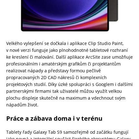
Velkého vylepšení se dočkala i aplikace Clip Studio Paint,
v nové verzi funguje jako plnohodnotné tabletové rozhraní
ke kreslení či malování. Další aplikace ArcSite zase umožňuje
profesionálním i amatérským grafikům či projektantům
realizovat nápady a představy formou pečlivě
propracovaných 2D CAD nákresů či komplexních
projektových studií. Díky úzké spolupráci s Googlem i dalšími
partnerskými firmami tak uživatelé můžou využít velkou
plochu displeje skutečně na maximum a vdechnout svým
nápadům život.
Práce a zábava doma i v terénu
Tablety řady Galaxy Tab S9 samozřejmě od začátku fungují
jako pevná a integrální součást širokého ekosystému Galaxy.