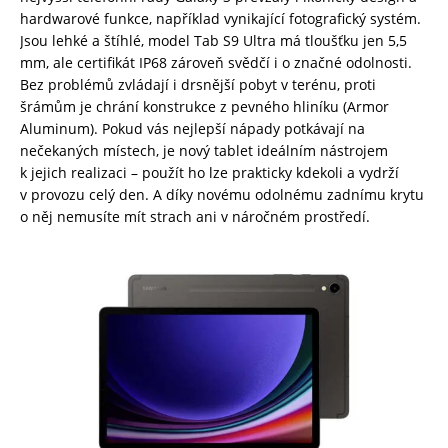
hardwarové funkce, například vynikající fotografický systém.
Jsou lehké a štíhlé, model Tab S9 Ultra má tloušťku jen 5,5
mm, ale certifikát IP68 zároveň svědčí i o značné odolnosti.
Bez problémů zvládají i drsnější pobyt v terénu, proti
šrámům je chrání konstrukce z pevného hliníku (Armor
Aluminum). Pokud vás nejlepší nápady potkávají na
nečekaných místech, je nový tablet ideálním nástrojem
k jejich realizaci – použít ho lze prakticky kdekoli a vydrží
v provozu celý den. A díky novému odolnému zadnímu krytu
o něj nemusíte mít strach ani v náročném prostředí.