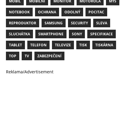
MOBIL
MOBILNÍ
MONITOR
MOTOROLA
MYŠ
NOTEBOOK
OCHRANA
ODOLNÝ
POCITAC
REPRODUKTOR
SAMSUNG
SECURITY
SLEVA
SLUCHÁTKA
SMARTPHONE
SONY
SPECIFIKACE
TABLET
TELEFON
TELEVIZE
TISK
TISKÁRNA
TOP
TV
ZABEZPEČENÍ
Reklama/Advertisement