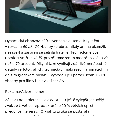
Dynamická obnovovací frekvence se automaticky mění
v rozsahu 60 až 120 Hz, aby se obraz nikdy ani na okamžik
nezasekl a zároveň se šetřila baterie. Technologie Eye
Comfort snižuje zátěž pro oči omezením modrého světla víc
než o 70 procent. Díky ní také vynikají zdánlivě nenápadné
detaily ve fotografiích, technických nákresech, animacích i v
dalším grafickém obsahu. Výhodou je i poměr stran 16:10,
vhodný pro filmy i televizní seriály.
Reklama/Advertisement
Zábavu na tabletech Galaxy Tab S9 ještě vylepšuje skvělý
zvuk ze čtveřice reproduktorů, o 20 % větších oproti
předchozí generaci. O kvalitu zvuku se postarala