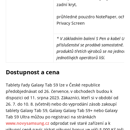
zadní kryt,
průhledné pouzdro NotePaper, ochran
Privacy Screen
* V základním balení S Pen a kabel USB-
příslušenství se prodává samostatně. D
produktů třetích výrobců se na jednotlivý
jednotlivých operátorů liší.
Dostupnost a cena
Tablety řady Galaxy Tab S9 lze v České republice
předobjednávat od 26. července, v obchodech budou k
dispozici od 11. srpna 2023. Zákazníci, kteří si v období od
26. 7. do 10. 8. (včetně) nebo do vyprodání zásob zakoupí
tablety Galaxy Tab S9, Galaxy Galaxy Tab S9+ nebo Galaxy
Tab S9 Ultra můžou po registraci na stránkách
www.novysamsung.cz
odprodat své staré zařízení a k
výkupní ceně navíc získat výkupní bonus ve výši 5 000 Kč (při