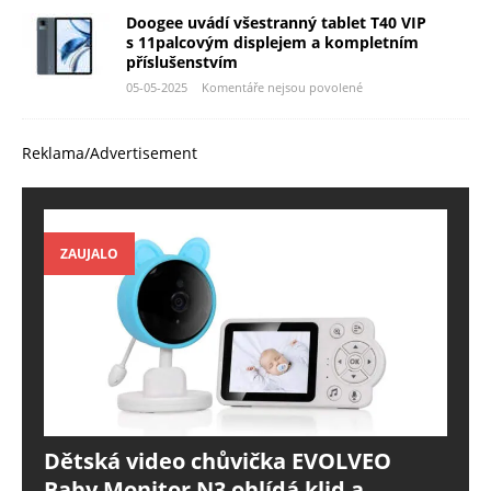
Doogee uvádí všestranný tablet T40 VIP
s 11palcovým displejem a kompletním
příslušenstvím
05-05-2025
Komentáře nejsou povolené
Reklama/Advertisement
ZAUJALO
Dětská video chůvička EVOLVEO
Baby Monitor N3 ohlídá klid a