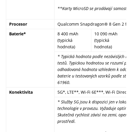
**Karty MicroSD se prodávají samostat
Procesor
Qualcomm Snapdragon® 8 Gen 2 for 
Baterie*
8 400 mAh
10 090 mAh
(typická
(typická
hodnota)
hodnota)
*
Typická hodnota podle nezávislých lab
testů. Typickou hodnotou se rozumí pr
odhadovaná hodnota vzhledem k odchyl
baterie u testovaných vzorků podle stan
61960
.
Konektivita
5G*, LTE**, Wi-Fi 6E***, Wi-Fi Direct 
* Služby 5G jsou k dispozici jen v lokalit
technologie v provozu. Vyžaduje optimál
Skutečná rychlost závisí na zemi, operát
prostředí.