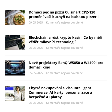
Domácí pec na pizzu Cuisinart CPZ-120
promění vaši kuchyň na italskou pizzerii
09-05-2025
Komentáře nejsou povolené
Blockchain a růst krypto kasin: Co by měli
vědět milovníci technologií
06-05-2025
Komentáře nejsou povolené
Nové projektory BenQ W5850 a W4100i pro
domácí kino
05-05-2025
Komentáře nejsou povolené
Chytré nakupování s Visa Intelligent
Commerce: AI karty, personalizace a
bezpečné AI platby
05-05-2025
Komentáře nejsou povolené