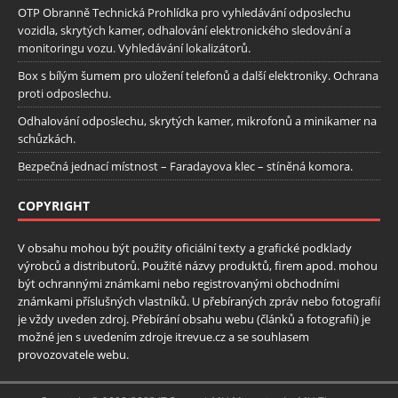
OTP Obranně Technická Prohlídka pro vyhledávání odposlechu
vozidla, skrytých kamer, odhalování elektronického sledování a
monitoringu vozu. Vyhledávání lokalizátorů.
Box s bílým šumem pro uložení telefonů a další elektroniky. Ochrana
proti odposlechu.
Odhalování odposlechu, skrytých kamer, mikrofonů a minikamer na
schůzkách.
Bezpečná jednací místnost – Faradayova klec – stíněná komora.
COPYRIGHT
V obsahu mohou být použity oficiální texty a grafické podklady
výrobců a distributorů. Použité názvy produktů, firem apod. mohou
být ochrannými známkami nebo registrovanými obchodními
známkami příslušných vlastníků. U přebíraných zpráv nebo fotografií
je vždy uveden zdroj. Přebírání obsahu webu (článků a fotografií) je
možné jen s uvedením zdroje itrevue.cz a se souhlasem
provozovatele webu.