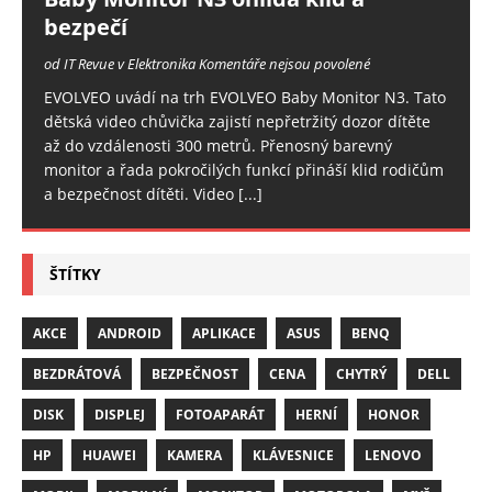
bezpečí
od IT Revue v Elektronika
Komentáře nejsou povolené
EVOLVEO uvádí na trh EVOLVEO Baby Monitor N3. Tato
dětská video chůvička zajistí nepřetržitý dozor dítěte
až do vzdálenosti 300 metrů. Přenosný barevný
monitor a řada pokročilých funkcí přináší klid rodičům
a bezpečnost dítěti. Video
[...]
ŠTÍTKY
AKCE
ANDROID
APLIKACE
ASUS
BENQ
BEZDRÁTOVÁ
BEZPEČNOST
CENA
CHYTRÝ
DELL
DISK
DISPLEJ
FOTOAPARÁT
HERNÍ
HONOR
HP
HUAWEI
KAMERA
KLÁVESNICE
LENOVO