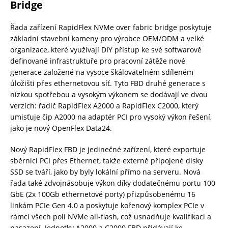
Bridge
Řada zařízení RapidFlex NVMe over fabric bridge poskytuje
základní stavební kameny pro výrobce OEM/ODM a velké
organizace, které využívají DIY přístup ke své softwarově
definované infrastruktuře pro pracovní zátěže nové
generace založené na vysoce škálovatelném sdíleném
úložišti přes ethernetovou síť. Tyto FBD druhé generace s
nízkou spotřebou a vysokým výkonem se dodávají ve dvou
verzích: řadič RapidFlex A2000 a RapidFlex C2000, který
umisťuje čip A2000 na adaptér PCI pro vysoký výkon řešení,
jako je nový OpenFlex Data24.
Nový RapidFlex FBD je jedinečné zařízení, které exportuje
sběrnici PCI přes Ethernet, takže externě připojené disky
SSD se tváří, jako by byly lokální přímo na serveru. Nová
řada také zdvojnásobuje výkon díky dodatečnému portu 100
GbE (2x 100Gb ethernetové porty) přizpůsobenému 16
linkám PCIe Gen 4.0 a poskytuje kořenový komplex PCIe v
rámci všech polí NVMe all-flash, což usnadňuje kvalifikaci a
nasazení. Jednotky A2000 a C2000 FBD přidávají ke