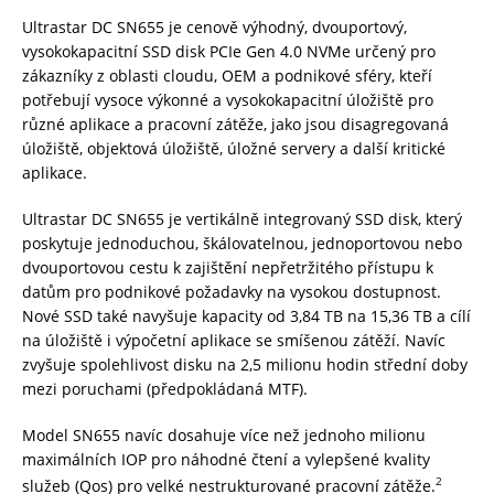
Ultrastar DC SN655 je cenově výhodný, dvouportový,
vysokokapacitní SSD disk PCIe Gen 4.0 NVMe určený pro
zákazníky z oblasti cloudu, OEM a podnikové sféry, kteří
potřebují vysoce výkonné a vysokokapacitní úložiště pro
různé aplikace a pracovní zátěže, jako jsou disagregovaná
úložiště, objektová úložiště, úložné servery a další kritické
aplikace.
Ultrastar DC SN655 je vertikálně integrovaný SSD disk, který
poskytuje jednoduchou, škálovatelnou, jednoportovou nebo
dvouportovou cestu k zajištění nepřetržitého přístupu k
datům pro podnikové požadavky na vysokou dostupnost.
Nové SSD také navyšuje kapacity od 3,84 TB na 15,36 TB a cílí
na úložiště i výpočetní aplikace se smíšenou zátěží. Navíc
zvyšuje spolehlivost disku na 2,5 milionu hodin střední doby
mezi poruchami (předpokládaná MTF).
Model SN655 navíc dosahuje více než jednoho milionu
maximálních IOP pro náhodné čtení a vylepšené kvality
2
služeb (Qos) pro velké nestrukturované pracovní zátěže.