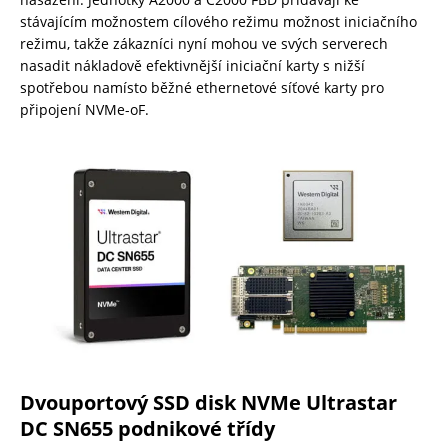
stávajícím možnostem cílového režimu možnost iniciačního
režimu, takže zákazníci nyní mohou ve svých serverech
nasadit nákladově efektivnější iniciační karty s nižší
spotřebou namísto běžné ethernetové síťové karty pro
připojení NVMe-oF.
Dvouportový SSD disk NVMe Ultrastar
DC SN655 podnikové třídy