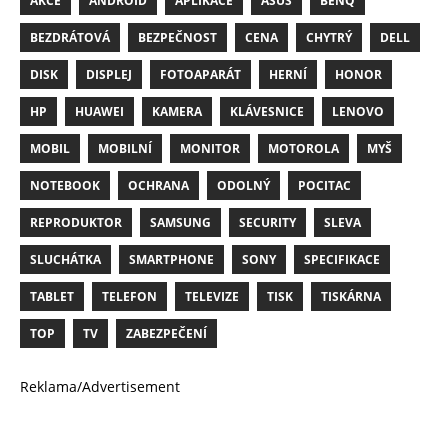
AKCE
ANDROID
APLIKACE
ASUS
BENQ
BEZDRÁTOVÁ
BEZPEČNOST
CENA
CHYTRÝ
DELL
DISK
DISPLEJ
FOTOAPARÁT
HERNÍ
HONOR
HP
HUAWEI
KAMERA
KLÁVESNICE
LENOVO
MOBIL
MOBILNÍ
MONITOR
MOTOROLA
MYŠ
NOTEBOOK
OCHRANA
ODOLNÝ
POCITAC
REPRODUKTOR
SAMSUNG
SECURITY
SLEVA
SLUCHÁTKA
SMARTPHONE
SONY
SPECIFIKACE
TABLET
TELEFON
TELEVIZE
TISK
TISKÁRNA
TOP
TV
ZABEZPEČENÍ
Reklama/Advertisement