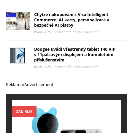
Chytré nakupování s Visa Intelligent
Commerce: AI karty, personalizace a
bezpečné AI platby
05-05-2025
Komentáře nejsou povolené
Doogee uvádí všestranný tablet T40 VIP
s 11palcovým displejem a kompletním
příslušenstvím
05-05-2025
Komentáře nejsou povolené
Reklama/Advertisement
ZAUJALO