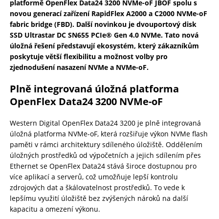
platformě OpenFlex Data24 3200 NVMe-oF JBOF spolu s
novou generací zařízení RapidFlex A2000 a C2000 NVMe-oF
fabric bridge (FBD). Další novinkou je dvouportový disk
SSD Ultrastar DC SN655 PCIe® Gen 4.0 NVMe. Tato nová
úložná řešení představují ekosystém, který zákazníkům
poskytuje větší flexibilitu a možnost volby pro
zjednodušení nasazení NVMe a NVMe-oF.
Plně integrovaná úložná platforma
OpenFlex Data24 3200 NVMe-oF
Western Digital OpenFlex Data24 3200 je plně integrovaná
úložná platforma NVMe-oF, která rozšiřuje výkon NVMe flash
paměti v rámci architektury sdíleného úložiště. Oddělením
úložných prostředků od výpočetních a jejich sdílením přes
Ethernet se OpenFlex Data24 stává široce dostupnou pro
více aplikací a serverů, což umožňuje lepší kontrolu
zdrojových dat a škálovatelnost prostředků. To vede k
lepšímu využití úložiště bez zvýšených nároků na další
kapacitu a omezení výkonu.