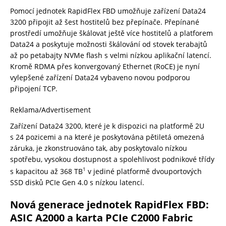
Pomocí jednotek RapidFlex FBD umožňuje zařízení Data24
3200 připojit až šest hostitelů bez přepínače. Přepínané
prostředí umožňuje škálovat ještě více hostitelů a platforem
Data24 a poskytuje možnosti škálování od stovek terabajtů
až po petabajty NVMe flash s velmi nízkou aplikační latencí.
Kromě RDMA přes konvergovaný Ethernet (RoCE) je nyní
vylepšené zařízení Data24 vybaveno novou podporou
připojení TCP.
Reklama/Advertisement
Zařízení Data24 3200, které je k dispozici na platformě 2U
s 24 pozicemi a na které je poskytována pětiletá omezená
záruka, je zkonstruováno tak, aby poskytovalo nízkou
spotřebu, vysokou dostupnost a spolehlivost podnikové třídy
1
s kapacitou až 368 TB
v jediné platformě dvouportových
SSD disků PCIe Gen 4.0 s nízkou latencí.
Nová generace jednotek RapidFlex FBD:
ASIC A2000 a karta PCIe C2000 Fabric