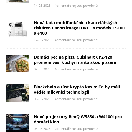
14-05-2025
Komentáře nejsou povolené
Nová řada multifunkčních kancelářských
tiskáren Canon imageFORCE s modely C5100
a 6100
12-05-2025
Komentáře nejsou povolené
Domácí pec na pizzu Cuisinart CPZ-120
promění vaši kuchyň na italskou pizzerii
09-05-2025
Komentáře nejsou povolené
Blockchain a růst krypto kasin: Co by měli
vědět milovníci technologií
06-05-2025
Komentáře nejsou povolené
Nové projektory BenQ W5850 a W4100i pro
domácí kino
05-05-2025
Komentáře nejsou povolené