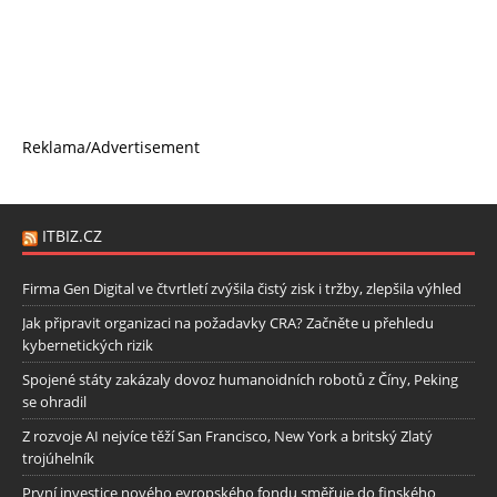
Reklama/Advertisement
ITBIZ.CZ
Firma Gen Digital ve čtvrtletí zvýšila čistý zisk i tržby, zlepšila výhled
Jak připravit organizaci na požadavky CRA? Začněte u přehledu
kybernetických rizik
Spojené státy zakázaly dovoz humanoidních robotů z Číny, Peking
se ohradil
Z rozvoje AI nejvíce těží San Francisco, New York a britský Zlatý
trojúhelník
První investice nového evropského fondu směřuje do finského