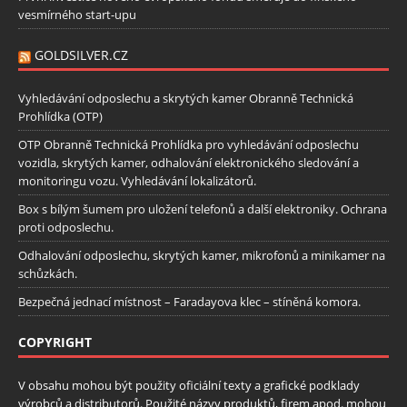
vesmírného start-upu
GOLDSILVER.CZ
Vyhledávání odposlechu a skrytých kamer Obranně Technická
Prohlídka (OTP)
OTP Obranně Technická Prohlídka pro vyhledávání odposlechu
vozidla, skrytých kamer, odhalování elektronického sledování a
monitoringu vozu. Vyhledávání lokalizátorů.
Box s bílým šumem pro uložení telefonů a další elektroniky. Ochrana
proti odposlechu.
Odhalování odposlechu, skrytých kamer, mikrofonů a minikamer na
schůzkách.
Bezpečná jednací místnost – Faradayova klec – stíněná komora.
COPYRIGHT
V obsahu mohou být použity oficiální texty a grafické podklady
výrobců a distributorů. Použité názvy produktů, firem apod. mohou