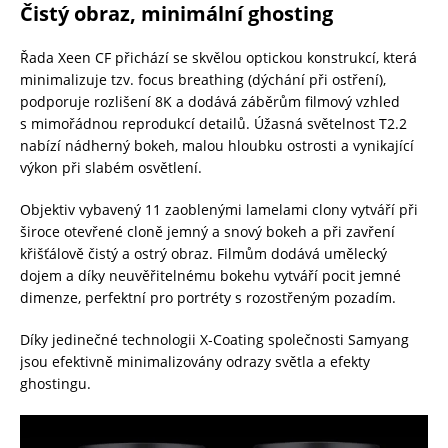
Čistý obraz, minimální ghosting
Řada Xeen CF přichází se skvělou optickou konstrukcí, která
minimalizuje tzv. focus breathing (dýchání při ostření),
podporuje rozlišení 8K a dodává záběrům filmový vzhled
s mimořádnou reprodukcí detailů. Úžasná světelnost T2.2
nabízí nádherný bokeh, malou hloubku ostrosti a vynikající
výkon při slabém osvětlení.
Objektiv vybavený 11 zaoblenými lamelami clony vytváří při
široce otevřené cloně jemný a snový bokeh a při zavření
křišťálově čistý a ostrý obraz. Filmům dodává umělecký
dojem a díky neuvěřitelnému bokehu vytváří pocit jemné
dimenze, perfektní pro portréty s rozostřeným pozadím.
Díky jedinečné technologii X-Coating společnosti Samyang
jsou efektivně minimalizovány odrazy světla a efekty
ghostingu.