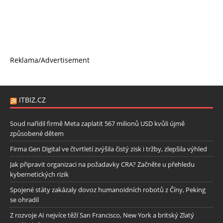
Reklama/Advertisement
ITBIZ.CZ
Soud nařídil firmě Meta zaplatit 567 milionů USD kvůli újmě
způsobené dětem
Firma Gen Digital ve čtvrtletí zvýšila čistý zisk i tržby, zlepšila výhled
Jak připravit organizaci na požadavky CRA? Začněte u přehledu
kybernetických rizik
Spojené státy zakázaly dovoz humanoidních robotů z Číny, Peking
se ohradil
Z rozvoje AI nejvíce těží San Francisco, New York a britský Zlatý