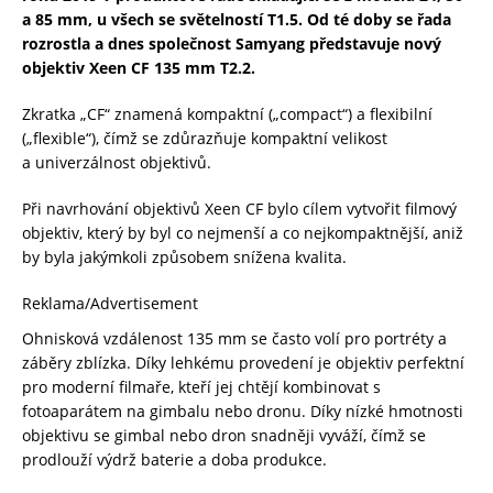
a 85 mm, u všech se světelností T1.5. Od té doby se řada
rozrostla a dnes společnost Samyang představuje nový
objektiv Xeen CF 135 mm T2.2.
Zkratka „CF“ znamená kompaktní („compact“) a flexibilní
(„flexible“), čímž se zdůrazňuje kompaktní velikost
a univerzálnost objektivů.
Při navrhování objektivů Xeen CF bylo cílem vytvořit filmový
objektiv, který by byl co nejmenší a co nejkompaktnější, aniž
by byla jakýmkoli způsobem snížena kvalita.
Reklama/Advertisement
Ohnisková vzdálenost 135 mm se často volí pro portréty a
záběry zblízka. Díky lehkému provedení je objektiv perfektní
pro moderní filmaře, kteří jej chtějí kombinovat s
fotoaparátem na gimbalu nebo dronu. Díky nízké hmotnosti
objektivu se gimbal nebo dron snadněji vyváží, čímž se
prodlouží výdrž baterie a doba produkce.