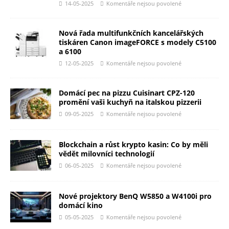
14-05-2025
Komentáře nejsou povolené
Nová řada multifunkčních kancelářských
tiskáren Canon imageFORCE s modely C5100
a 6100
12-05-2025
Komentáře nejsou povolené
Domácí pec na pizzu Cuisinart CPZ-120
promění vaši kuchyň na italskou pizzerii
09-05-2025
Komentáře nejsou povolené
Blockchain a růst krypto kasin: Co by měli
vědět milovníci technologií
06-05-2025
Komentáře nejsou povolené
Nové projektory BenQ W5850 a W4100i pro
domácí kino
05-05-2025
Komentáře nejsou povolené