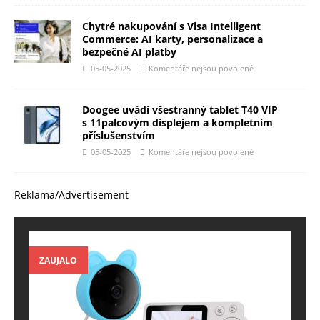
Chytré nakupování s Visa Intelligent
Commerce: AI karty, personalizace a
bezpečné AI platby
05-05-2025
Komentáře nejsou povolené
Doogee uvádí všestranný tablet T40 VIP
s 11palcovým displejem a kompletním
příslušenstvím
05-05-2025
Komentáře nejsou povolené
Reklama/Advertisement
ZAUJALO