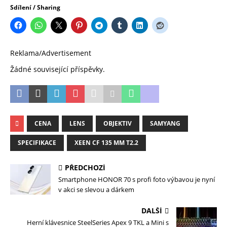
Sdílení / Sharing
Reklama/Advertisement
Žádné související příspěvky.
CENA
LENS
OBJEKTIV
SAMYANG
SPECIFIKACE
XEEN CF 135 MM T2.2
PŘEDCHOZÍ
Smartphone HONOR 70 s profi foto výbavou je nyní
v akci se slevou a dárkem
DALŠÍ
Herní klávesnice SteelSeries Apex 9 TKL a Mini s