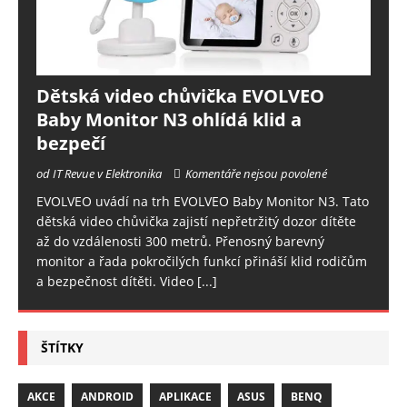
Dětská video chůvička EVOLVEO
Baby Monitor N3 ohlídá klid a
bezpečí
od IT Revue v Elektronika
Komentáře nejsou povolené
EVOLVEO uvádí na trh EVOLVEO Baby Monitor N3. Tato
dětská video chůvička zajistí nepřetržitý dozor dítěte
až do vzdálenosti 300 metrů. Přenosný barevný
monitor a řada pokročilých funkcí přináší klid rodičům
a bezpečnost dítěti. Video
[...]
ŠTÍTKY
AKCE
ANDROID
APLIKACE
ASUS
BENQ