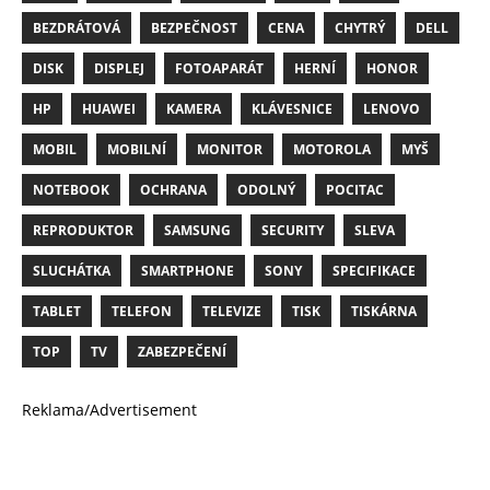
BEZDRÁTOVÁ
BEZPEČNOST
CENA
CHYTRÝ
DELL
DISK
DISPLEJ
FOTOAPARÁT
HERNÍ
HONOR
HP
HUAWEI
KAMERA
KLÁVESNICE
LENOVO
MOBIL
MOBILNÍ
MONITOR
MOTOROLA
MYŠ
NOTEBOOK
OCHRANA
ODOLNÝ
POCITAC
REPRODUKTOR
SAMSUNG
SECURITY
SLEVA
SLUCHÁTKA
SMARTPHONE
SONY
SPECIFIKACE
TABLET
TELEFON
TELEVIZE
TISK
TISKÁRNA
TOP
TV
ZABEZPEČENÍ
Reklama/Advertisement