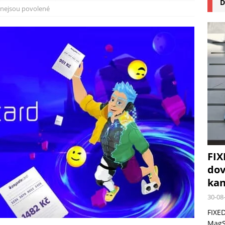
D
na pizzu Cuisinart CPZ-120 promění vaši kuchyň na italskou pizzerii
nejsou povolené
 růst krypto kasin: Co by měli vědět milovníci technologií
FIX
dov
kan
30-08
FIXED
MagSa