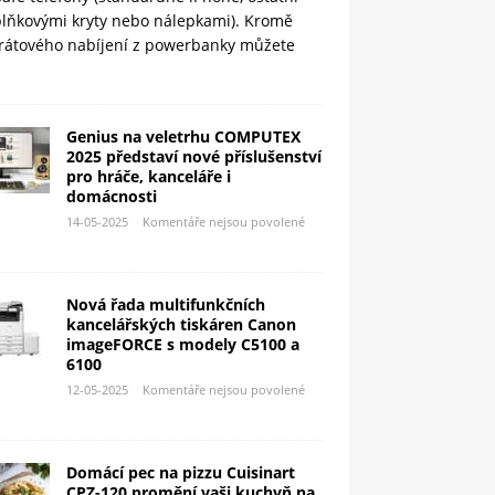
plňkovými kryty nebo nálepkami). Kromě
rátového nabíjení z powerbanky můžete
Genius na veletrhu COMPUTEX
2025 představí nové příslušenství
pro hráče, kanceláře i
domácnosti
14-05-2025
Komentáře nejsou povolené
Nová řada multifunkčních
kancelářských tiskáren Canon
imageFORCE s modely C5100 a
6100
12-05-2025
Komentáře nejsou povolené
Domácí pec na pizzu Cuisinart
CPZ-120 promění vaši kuchyň na