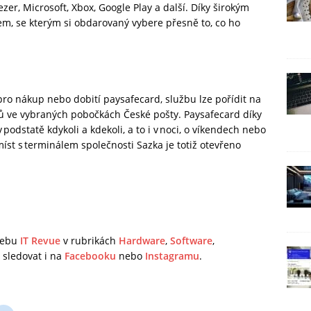
eezer, Microsoft, Xbox, Google Play a další. Díky širokým
m, se kterým si obdarovaný vybere přesně to, co ho
ro nákup nebo dobití paysafecard, službu lze pořídit na
lů ve vybraných pobočkách České pošty. Paysafecard díky
 podstatě kdykoli a kdekoli, a to i v noci, o víkendech nebo
míst s terminálem společnosti Sazka je totiž otevřeno
 webu
IT Revue
v rubrikách
Hardware
,
Software
,
sledovat i na
Facebooku
nebo
Instagramu
.