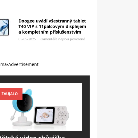
Doogee uvádí všestranný tablet
T40 VIP s 11palcovým displejem
a kompletním příslušenstvím
05-05-2025
Komentáře nejsou povolené
ama/Advertisement
ZAUJALO
Dětská video chůvička