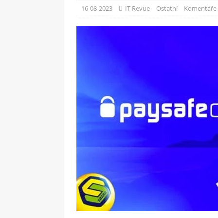
[ 09-05-2025 ]
Domácí pec 
16-08-2023
IT Revue
Ostatní
Komentáře 
OSTATNÍ
[ 06-05-2025 ]
Blockchain a
SOFTWARE