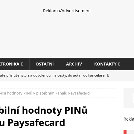
Reklama/Advertisement
KTRONIKA
OSTATNÍ
ARCHIV
KONTAKTY
fe příslušenství na dovolenou, na cesty, do auta i do kanceláře
abilní hodnoty PINů v platebním kanálu Paysafecard
eletrhu COMPUTEX 2025 představí nové příslušenství pro hráče,
HARDWARE
abilní hodnoty PINů
ultifunkčních kancelářských tiskáren Canon imageFORCE s modely
u Paysafecard
Rekl
E