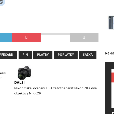
Rekl
AFECARD
PIN
PLATBY
POPLATKY
SAZKA
esis
wn
DALŠÍ
Nikon získal ocenění EISA za fotoaparát Nikon Z8 a dva
objektivy NIKKOR