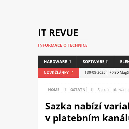
IT REVUE
INFORMACE O TECHNICE
HARDWARE
SOFTWARE
ELE
[ 30-08-2025 ]
FIXED MagSa
NOVÉ ČLÁNKY
ELEKTRONIKA
HOME
OSTATNÍ
Sazka nabízí vari
[ 14-05-2025 ]
Genius na v
kanceláře i domácnosti
Sazka nabízí vari
[ 12-05-2025 ]
Nová řada m
v platebním kanál
C5100 a 6100
PERIFERI