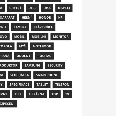
A
CHYTRÝ
DELL
DISK
DISPLEJ
OAPARÁT
HERNÍ
HONOR
HP
WEI
KAMERA
KLÁVESNICE
NOVO
MOBIL
MOBILNÍ
MONITOR
TOROLA
MYŠ
NOTEBOOK
HRANA
ODOLNÝ
POCITAC
RODUKTOR
SAMSUNG
SECURITY
VA
SLUCHÁTKA
SMARTPHONE
NY
SPECIFIKACE
TABLET
TELEFON
EVIZE
TISK
TISKÁRNA
TOP
TV
EZPEČENÍ