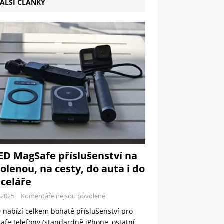
ALŠÍ ČLÁNKY
ED MagSafe příslušenství na
olenou, na cesty, do auta i do
celáře
-2025
Komentáře nejsou povolené
 nabízí celkem bohaté příslušenství pro
fe telefony (standardně iPhone, ostatní