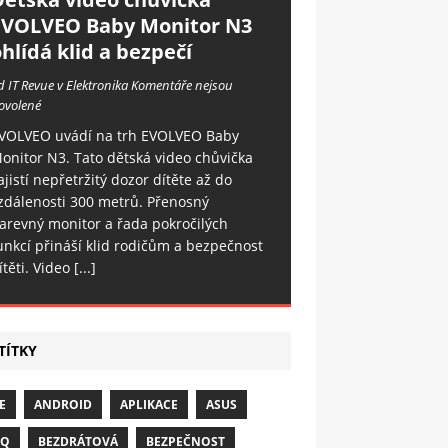
EVOLVEO Baby Monitor N3
hlídá klid a bezpečí
d IT Revue v Elektronika
Komentáře nejsou
ovolené
VOLVEO uvádí na trh EVOLVEO Baby
onitor N3. Tato dětská video chůvička
ajistí nepřetržitý dozor dítěte až do
zdálenosti 300 metrů. Přenosný
arevný monitor a řada pokročilých
unkcí přináší klid rodičům a bezpečnost
ítěti. Video
[...]
TÍTKY
E
ANDROID
APLIKACE
ASUS
NQ
BEZDRÁTOVÁ
BEZPEČNOST