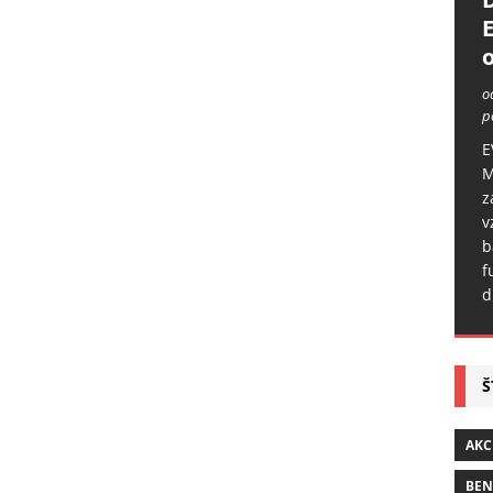
o
o
p
E
M
z
v
b
f
d
Š
AKC
BE