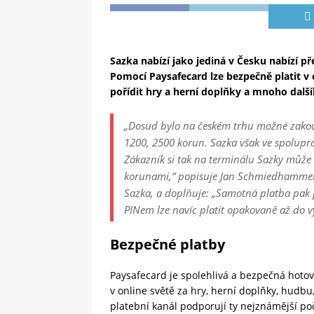
Sazka nabízí jako jediná v Česku nabízí 
Pomocí Paysafecard lze bezpečně platit v 
pořídit hry a herní doplňky a mnoho dalš
„Dosud bylo na českém trhu možné zakou
1200, 2500 korun. Sazka však ve spoluprá
Zákazník si tak na terminálu Sazky může
korunami,“
popisuje Jan Schmiedhammer, 
Sazka, a doplňuje: „Samotná
platba pak
PINem lze navíc platit opakovaně až do v
Bezpečné platby
Paysafecard je spolehlivá a bezpečná hotov
v online světě za hry, herní doplňky, hudbu,
platební kanál podporují ty nejznámější poč