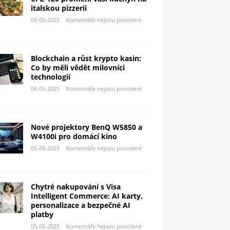
italskou pizzerii
09-05-2025
Komentáře nejsou povolené
Blockchain a růst krypto kasin:
Co by měli vědět milovníci
technologií
06-05-2025
Komentáře nejsou povolené
Nové projektory BenQ W5850 a
W4100i pro domácí kino
05-05-2025
Komentáře nejsou povolené
Chytré nakupování s Visa
Intelligent Commerce: AI karty,
personalizace a bezpečné AI
platby
05-05-2025
Komentáře nejsou povolené