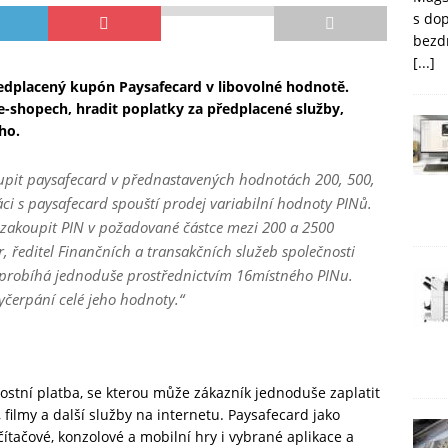
s do
bezd
[...]
předplacený kupón Paysafecard v libovolné hodnotě.
e-shopech, hradit poplatky za předplacené služby,
ího.
pit paysafecard v přednastavených hodnotách 200, 500,
ci s paysafecard spouští prodej variabilní hodnoty PINů.
 zakoupit PIN v požadované částce mezi 200 a 2500
ředitel Finančních a transakčních služeb společnosti
 probíhá jednoduše prostřednictvím 16místného PINu.
yčerpání celé jeho hodnoty.“
ostní platba, se kterou může zákazník jednoduše zaplatit
 filmy a další služby na internetu. Paysafecard jako
ítačové, konzolové a mobilní hry i vybrané aplikace a