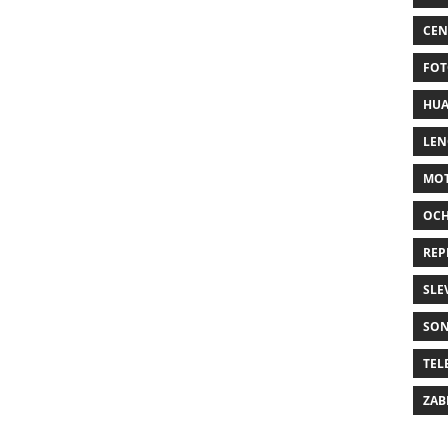
CEN
FOT
HUA
LE
MO
OC
REP
SLE
SO
TEL
ZAB