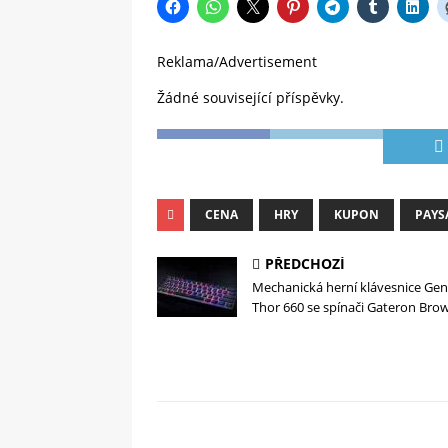
Reklama/Advertisement
Žádné související příspěvky.
CENA
HRY
KUPON
PAYS
PŘEDCHOZÍ
Mechanická herní klávesnice Gen
Thor 660 se spínači Gateron Bro