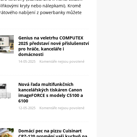
plňkovými kryty nebo nálepkami). Kromě
rátového nabíjení z powerbanky můžete
Genius na veletrhu COMPUTEX
2025 představí nové příslušenství
pro hráče, kanceláře i
domácnosti
14-05-2025
Komentáře nejsou povolené
Nová řada multifunkčních
kancelářských tiskáren Canon
imageFORCE s modely C5100 a
6100
12-05-2025
Komentáře nejsou povolené
Domácí pec na pizzu Cuisinart
CPZ-120 promění vaši kuchyň na