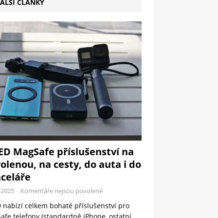
ALŠÍ ČLÁNKY
ED MagSafe příslušenství na
olenou, na cesty, do auta i do
celáře
-2025
Komentáře nejsou povolené
 nabízí celkem bohaté příslušenství pro
fe telefony (standardně iPhone, ostatní