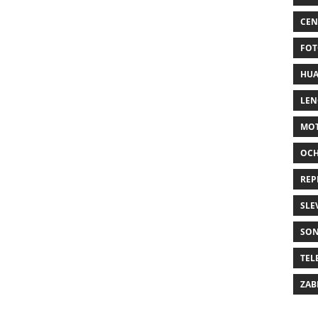
CEN
FOT
HUA
LE
MO
OC
REP
SLE
SO
TEL
ZAB