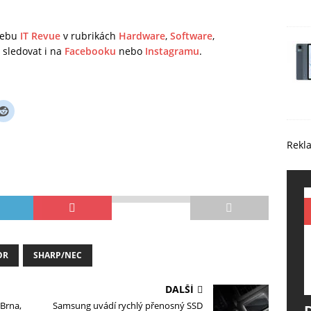
 webu
IT Revue
v rubrikách
Hardware
,
Software
,
sledovat i na
Facebooku
nebo
Instagramu
.
Rekl
OR
SHARP/NEC
DALŠÍ
 Brna,
Samsung uvádí rychlý přenosný SSD