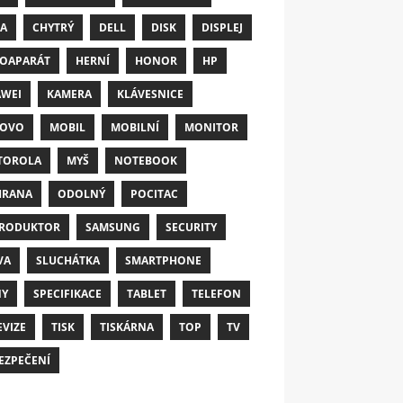
A
CHYTRÝ
DELL
DISK
DISPLEJ
OAPARÁT
HERNÍ
HONOR
HP
WEI
KAMERA
KLÁVESNICE
NOVO
MOBIL
MOBILNÍ
MONITOR
TOROLA
MYŠ
NOTEBOOK
HRANA
ODOLNÝ
POCITAC
RODUKTOR
SAMSUNG
SECURITY
VA
SLUCHÁTKA
SMARTPHONE
NY
SPECIFIKACE
TABLET
TELEFON
EVIZE
TISK
TISKÁRNA
TOP
TV
EZPEČENÍ