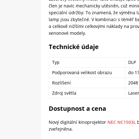
člen je navíc mechanicky utěsněn, což minim
speciální údržby: To znamená, že výměna la
lamp jsou zbytečné. V kombinaci s téměř 
a celkově nižšími celkovými náklady na pr
xenonové modely.
Technické údaje
Typ
DLP
Podporovaná velikost obrazu
do 1
Rozlišení
2048
Zdroj světla
Lase
Dostupnost a cena
Nový digitální kinoprojektor
NEC NC1503L
b
zveřejněna.