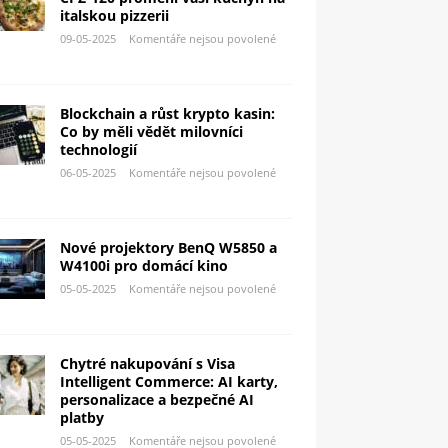
italskou pizzerii
09-05-2025
Komentáře nejsou povolené
Blockchain a růst krypto kasin:
Co by měli vědět milovníci
technologií
06-05-2025
Komentáře nejsou povolené
Nové projektory BenQ W5850 a
W4100i pro domácí kino
05-05-2025
Komentáře nejsou povolené
Chytré nakupování s Visa
Intelligent Commerce: AI karty,
personalizace a bezpečné AI
platby
05-05-2025
Komentáře nejsou povolené