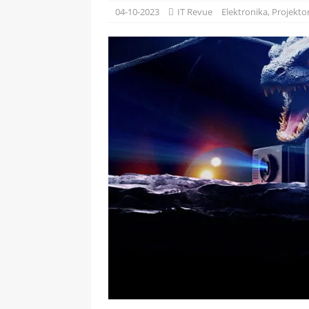
[ 09-05-2025 ]
Domácí pec 
04-10-2023
IT Revue
Elektronika
,
Projekto
OSTATNÍ
[ 06-05-2025 ]
Blockchain a
SOFTWARE