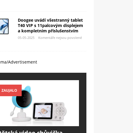
Doogee uvádí všestranný tablet
T40 VIP s 11palcovým displejem
a kompletním příslušenstvím
05-05-2025
Komentáře nejsou povolené
ama/Advertisement
ZAUJALO
Dětská video chůvička