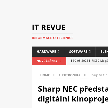
IT REVUE
INFORMACE O TECHNICE
HARDWARE
SOFTWARE
ELE
[ 30-08-2025 ]
FIXED MagSa
NOVÉ ČLÁNKY
ELEKTRONIKA
HOME
ELEKTRONIKA
Sharp NEC př
[ 14-05-2025 ]
Genius na v
kanceláře i domácnosti
Sharp NEC předsta
[ 12-05-2025 ]
Nová řada m
digitální kinopro
C5100 a 6100
PERIFERI