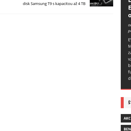
disk Samsung T9 s kapacitou až 4 TB
o
o
p
E
M
z
v
b
f
d
Š
AKC
BE