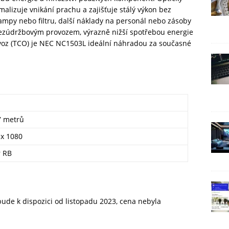
alizuje vnikání prachu a zajišťuje stálý výkon bez
mpy nebo filtru, další náklady na personál nebo zásoby
bezúdržbovým provozem, výrazně nižší spotřebou energie
ovoz (TCO) je NEC NC1503L ideální náhradou za současné
7 metrů
 x 1080
r RB
ude k dispozici od listopadu 2023, cena nebyla