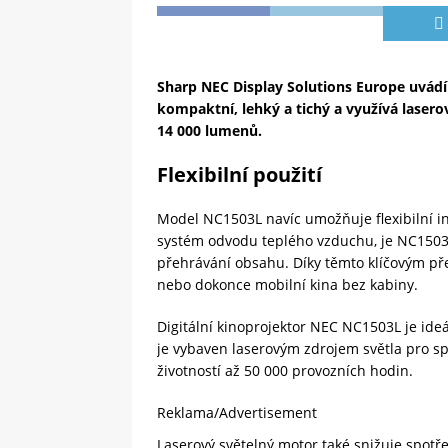
Sharp NEC Display Solutions Europe uvádí 
kompaktní, lehký a tichý a využívá lasero
14 000 lumenů.
Flexibilní použití
Model NC1503L navíc umožňuje flexibilní ins
systém odvodu teplého vzduchu, je NC1503L 
přehrávání obsahu. Díky těmto klíčovým př
nebo dokonce mobilní kina bez kabiny.
Digitální kinoprojektor NEC NC1503L je id
je vybaven laserovým zdrojem světla pro sp
životností až 50 000 provozních hodin.
Reklama/Advertisement
Laserový světelný motor také snižuje spot