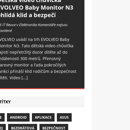
EVOLVEO Baby Monitor N3
hlídá klid a bezpečí
d IT Revue v Elektronika
Komentáře nejsou
ovolené
VOLVEO uvádí na trh EVOLVEO Baby
onitor N3. Tato dětská video chůvička
ajistí nepřetržitý dozor dítěte až do
zdálenosti 300 metrů. Přenosný
arevný monitor a řada pokročilých
unkcí přináší klid rodičům a bezpečnost
ítěti. Video
[...]
TÍTKY
E
ANDROID
APLIKACE
ASUS
NQ
BEZDRÁTOVÁ
BEZPEČNOST