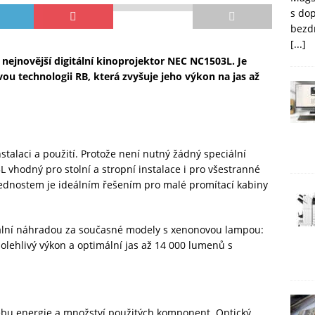
s do
bezd
[...]
nejnovější digitální kinoprojektor NEC NC1503L. Je
vou technologii RB, která zvyšuje jeho výkon na jas až
talaci a použití. Protože není nutný žádný speciální
vhodný pro stolní a stropní instalace i pro všestranné
ednostem je ideálním řešením pro malé promítací kabiny
eální náhradou za současné modely s xenonovou lampou:
olehlivý výkon a optimální jas až 14 000 lumenů s
řebu energie a množství použitých komponent. Optický