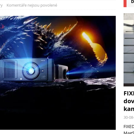
D
na pizzu Cuisinart CPZ-120 promění vaši kuchyň na italskou pizzerii
ry
Komentáře nejsou povolené
 růst krypto kasin: Co by měli vědět milovníci technologií
FIX
dov
kan
30-08
FIXED
MagSa