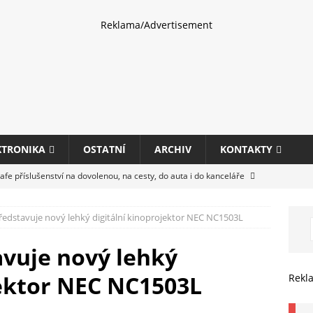
Reklama/Advertisement
KTRONIKA
OSTATNÍ
ARCHIV
KONTAKTY
fe příslušenství na dovolenou, na cesty, do auta i do kanceláře
edstavuje nový lehký digitální kinoprojektor NEC NC1503L
eletrhu COMPUTEX 2025 představí nové příslušenství pro hráče,
HARDWARE
vuje nový lehký
ultifunkčních kancelářských tiskáren Canon imageFORCE s modely
jektor NEC NC1503L
Rekl
E