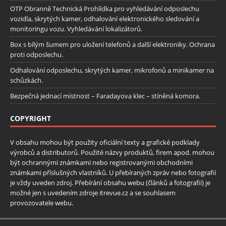
OTP Obranně Technická Prohlídka pro vyhledávání odposlechu
vozidla, skrytých kamer, odhalování elektronického sledování a
monitoringu vozu. Vyhledávání lokalizátorů.
Box s bílým šumem pro uložení telefonů a další elektroniky. Ochrana
proti odposlechu.
Odhalování odposlechu, skrytých kamer, mikrofonů a minikamer na
schůzkách.
Bezpečná jednací místnost – Faradayova klec – stíněná komora.
COPYRIGHT
V obsahu mohou být použity oficiální texty a grafické podklady
výrobců a distributorů. Použité názvy produktů, firem apod. mohou
být ochrannými známkami nebo registrovanými obchodními
známkami příslušných vlastníků. U přebíraných zpráv nebo fotografií
je vždy uveden zdroj. Přebírání obsahu webu (článků a fotografií) je
možné jen s uvedením zdroje itrevue.cz a se souhlasem
provozovatele webu.