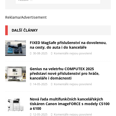
Reklama/Advertisement
DALŠÍ ČLÁNKY
FIXED MagSafe příslušenství na dovolenou,
na cesty, do auta i do kanceláře
30-08-2025
Komentáře nejsou povolené
Genius na veletrhu COMPUTEX 2025
představí nové příslušenství pro hráče,
kanceláře i domácnosti
14-05-2025
Komentáře nejsou povolené
Nová řada multifunkčních kancelářských
tiskáren Canon imageFORCE s modely C5100
a 6100
12-05-2025
Komentáře nejsou povolené