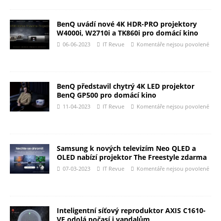
BenQ uvádí nové 4K HDR-PRO projektory
W4000i, W2710i a TK860i pro domácí kino
06-06-2023
IT Revue
Komentáře nejsou povolené
BenQ představil chytrý 4K LED projektor
BenQ GP500 pro domácí kino
11-04-2023
IT Revue
Komentáře nejsou povolené
Samsung k nových televizím Neo QLED a
OLED nabízí projektor The Freestyle zdarma
07-03-2023
IT Revue
Komentáře nejsou povolené
Inteligentní síťový reproduktor AXIS C1610-
VE odolá počasí i vandalům