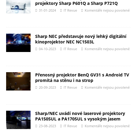
projektory Sharp P601Q a Sharp P721Q
31-01-2024
IT Revue
Komentáře nejsou povolené
Sharp NEC představuje nový lehký digitální
kinoprojektor NEC NC1503L
04-10-2023
IT Revue
Komentáře nejsou povolené
Přenosný projektor BenQ GV31 s Android TV
promítá na stěnu i na strop
20-09-2023
IT Revue
Komentáře nejsou povolené
Sharp/NEC uvádí nové laserové projektory
PA1505UL a PA1705UL s vysokým jasem
23-08-2023
IT Revue
Komentáře nejsou povolené