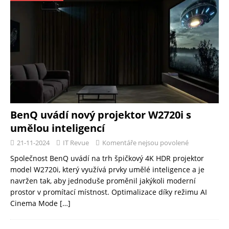
BenQ uvádí nový projektor W2720i s
umělou inteligencí
21-11-2024
IT Revue
Komentáře nejsou povolené
Společnost BenQ uvádí na trh špičkový 4K HDR projektor
model W2720i, který využívá prvky umělé inteligence a je
navržen tak, aby jednoduše proměnil jakýkoli moderní
prostor v promítací místnost. Optimalizace díky režimu AI
Cinema Mode
[…]