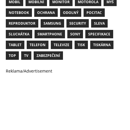
MOBIL
MOBILNÍ
MONITOR
MOTOROLA
MYŠ
NOTEBOOK
OCHRANA
ODOLNÝ
POCITAC
REPRODUKTOR
SAMSUNG
SECURITY
SLEVA
SLUCHÁTKA
SMARTPHONE
SONY
SPECIFIKACE
TABLET
TELEFON
TELEVIZE
TISK
TISKÁRNA
TOP
TV
ZABEZPEČENÍ
Reklama/Advertisement