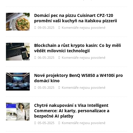
Domácí pec na pizzu Cuisinart CPZ-120
promění vaši kuchyň na italskou pizzerii
09-05-2025
Komentáře nejsou povolené
Blockchain a růst krypto kasin: Co by měli
vědět milovníci technologií
06-05-2025
Komentáře nejsou povolené
Nové projektory BenQ W5850 a W4100i pro
domácí kino
05-05-2025
Komentáře nejsou povolené
Chytré nakupování s Visa Intelligent
Commerce: AI karty, personalizace a
bezpečné AI platby
05-05-2025
Komentáře nejsou povolené