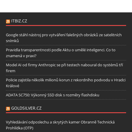
ITBIZ.CZ
Google stáhl nástroj pro vytváření falešných obrázků ze satelitních
snímků
Pravidla transparentnosti podle Aktu o umělé inteligenci. Co to
znamená v praxi?
Model AI od firmy Anthropic se při testech naboural do systémů tří
firem
Policie zajistila několik milionů korun z rekordního podvodu v Hradci
Králové
ADATA SC750: Výkonný SSD disk s rozměry flashdisku
GOLDSILVER.CZ
Vyhledávání odposlechu a skrytých kamer Obranně Technická
Prohlídka (OTP)