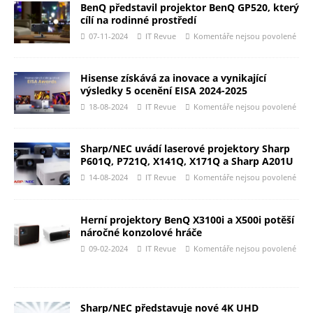
BenQ představil projektor BenQ GP520, který
cílí na rodinné prostředí
07-11-2024
IT Revue
Komentáře nejsou povolené
Hisense získává za inovace a vynikající
výsledky 5 ocenění EISA 2024-2025
18-08-2024
IT Revue
Komentáře nejsou povolené
Sharp/NEC uvádí laserové projektory Sharp
P601Q, P721Q, X141Q, X171Q a Sharp A201U
14-08-2024
IT Revue
Komentáře nejsou povolené
Herní projektory BenQ X3100i a X500i potěší
náročné konzolové hráče
09-02-2024
IT Revue
Komentáře nejsou povolené
Sharp/NEC představuje nové 4K UHD