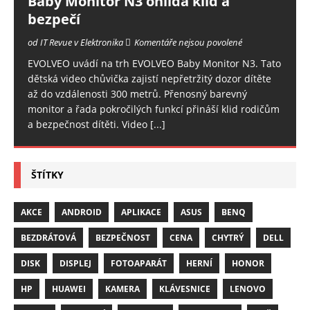
Baby Monitor N3 ohlídá klid a
bezpečí
od IT Revue v Elektronika
Komentáře nejsou povolené
EVOLVEO uvádí na trh EVOLVEO Baby Monitor N3. Tato
dětská video chůvička zajistí nepřetržitý dozor dítěte
až do vzdálenosti 300 metrů. Přenosný barevný
monitor a řada pokročilých funkcí přináší klid rodičům
a bezpečnost dítěti. Video
[...]
ŠTÍTKY
AKCE
ANDROID
APLIKACE
ASUS
BENQ
BEZDRÁTOVÁ
BEZPEČNOST
CENA
CHYTRÝ
DELL
DISK
DISPLEJ
FOTOAPARÁT
HERNÍ
HONOR
HP
HUAWEI
KAMERA
KLÁVESNICE
LENOVO