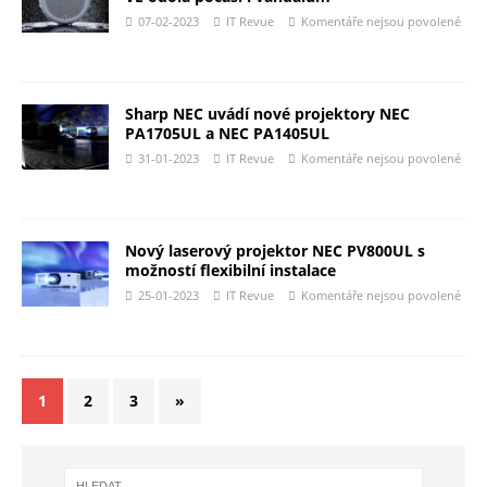
07-02-2023
IT Revue
Komentáře nejsou povolené
Sharp NEC uvádí nové projektory NEC
PA1705UL a NEC PA1405UL
31-01-2023
IT Revue
Komentáře nejsou povolené
Nový laserový projektor NEC PV800UL s
možností flexibilní instalace
25-01-2023
IT Revue
Komentáře nejsou povolené
1
2
3
»