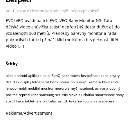
od IT Revue v Elektronika
Komentáře nejsou povolené
EVOLVEO uvádí na trh EVOLVEO Baby Monitor N3. Tato
dětská video chůvička zajistí nepřetržitý dozor dítěte až do
vzdálenosti 300 metrů. Přenosný barevný monitor a řada
pokročilých funkcí přináší klid rodičům a bezpečnost dítěti.
Video
[...]
Štítky
akce
android
aplikace
asus
BenQ
bezdrátová
bezpečnost
cena
chytrý
dell
disk
displej
fotoaparát
herní
honor
hp
huawei
kamera
klávesnice
lenovo
mobil
mobilní
monitor
motorola
myš
notebook
ochrana
odolný
pocitac
reproduktor
samsung
security
sleva
sluchátka
smartphone
sony
specifikace
tablet
telefon
Televize
tisk
tiskárna
top
tv
zabezpečení
Reklama/Advertisement