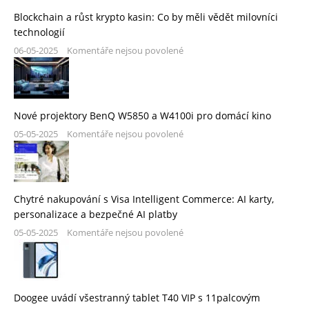
Blockchain a růst krypto kasin: Co by měli vědět milovníci
technologií
06-05-2025
Komentáře nejsou povolené
Nové projektory BenQ W5850 a W4100i pro domácí kino
05-05-2025
Komentáře nejsou povolené
Chytré nakupování s Visa Intelligent Commerce: AI karty,
personalizace a bezpečné AI platby
05-05-2025
Komentáře nejsou povolené
Doogee uvádí všestranný tablet T40 VIP s 11palcovým