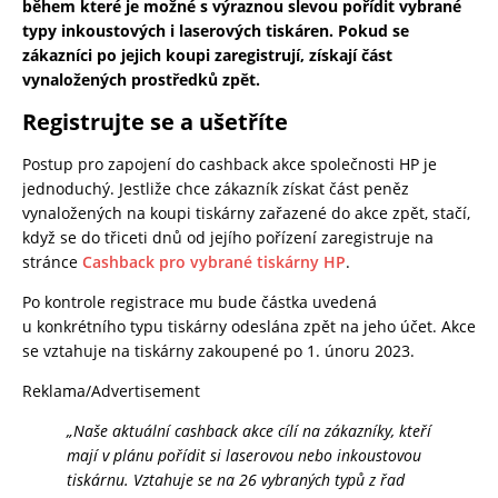
během které je možné s výraznou slevou pořídit vybrané
typy inkoustových i laserových tiskáren. Pokud se
zákazníci po jejich koupi zaregistrují, získají část
vynaložených prostředků zpět.
Registrujte se a ušetříte
Postup pro zapojení do cashback akce společnosti HP je
jednoduchý. Jestliže chce zákazník získat část peněz
vynaložených na koupi tiskárny zařazené do akce zpět, stačí,
když se do třiceti dnů od jejího pořízení zaregistruje na
stránce
Cashback pro vybrané tiskárny HP
.
Po kontrole registrace mu bude částka uvedená
u konkrétního typu tiskárny odeslána zpět na jeho účet. Akce
se vztahuje na tiskárny zakoupené po 1. únoru 2023.
Reklama/Advertisement
„Naše aktuální cashback akce cílí na zákazníky, kteří
mají v plánu pořídit si laserovou nebo inkoustovou
tiskárnu. Vztahuje se na 26 vybraných typů z řad