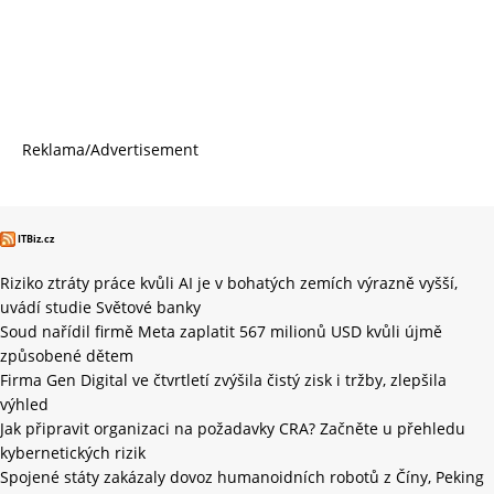
Reklama/Advertisement
ITBiz.cz
Riziko ztráty práce kvůli AI je v bohatých zemích výrazně vyšší,
uvádí studie Světové banky
Soud nařídil firmě Meta zaplatit 567 milionů USD kvůli újmě
způsobené dětem
Firma Gen Digital ve čtvrtletí zvýšila čistý zisk i tržby, zlepšila
výhled
Jak připravit organizaci na požadavky CRA? Začněte u přehledu
kybernetických rizik
Spojené státy zakázaly dovoz humanoidních robotů z Číny, Peking