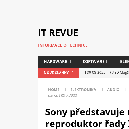
IT REVUE
INFORMACE O TECHNICE
HARDWARE
SOFTWARE
ELE
[ 30-08-2025 ]
FIXED MagSa
NOVÉ ČLÁNKY
ELEKTRONIKA
HOME
ELEKTRONIKA
AUDIO
[ 14-05-2025 ]
Genius na v
series SRS-XV900
kanceláře i domácnosti
Sony představuje 
[ 12-05-2025 ]
Nová řada m
reproduktor řady 
C5100 a 6100
PERIFERI