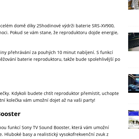
celém domě díky 25hodinové výdrži baterie SRS-XV900,
v noci. Pokud se vám stane, že reproduktoru dojde energie,
iny přehrávání za pouhých 10 minut nabíjení. S funkcí
žování baterie reproduktoru, takže bude spolehlivější po
lečky. Kdykoli budete chtít reproduktor přemístit, uchopte
tní kolečka vám umožní dojet až na vaši party!
Booster
nou funkcí Sony TV Sound Booster, která vám umožní
ze. Hluboké basy a realistický vysokofrekvenční zvuk z