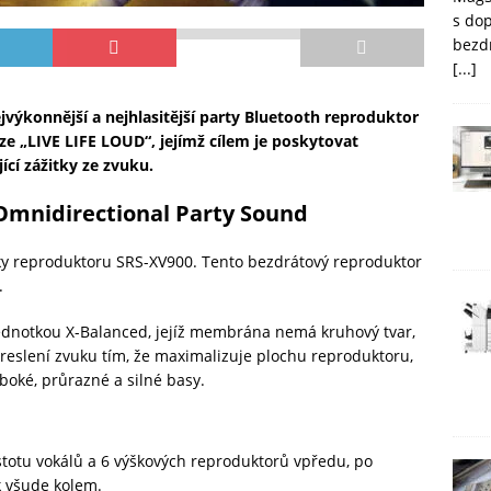
s do
bezd
[...]
výkonnější a nejhlasitější party Bluetooth reproduktor
ize „LIVE LIFE LOUD“, jejímž cílem je poskytovat
cí zážitky ze zvuku.
 Omnidirectional Party Sound
ky reproduktoru SRS-XV900. Tento bezdrátový reproduktor
.
ednotkou X-Balanced, jejíž membrána nemá kruhový tvar,
 zkreslení zvuku tím, že maximalizuje plochu reproduktoru,
boké, průrazné a silné basy.
istotu vokálů a 6 výškových reproduktorů vpředu, po
k všude kolem.