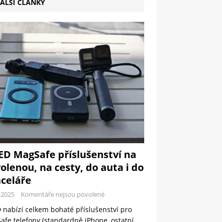
ALŠÍ ČLÁNKY
ED MagSafe příslušenství na
olenou, na cesty, do auta i do
celáře
-2025
Komentáře nejsou povolené
 nabízí celkem bohaté příslušenství pro
fe telefony (standardně iPhone, ostatní