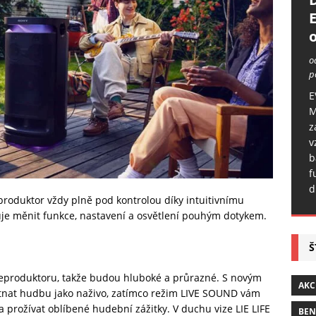
o
o
p
E
M
z
v
b
f
d
produktor vždy plně pod kontrolou díky intuitivnímu
e měnit funkce, nastavení a osvětlení pouhým dotykem.
Š
eproduktoru, takže budou hluboké a průrazné. S novým
AKC
nat hudbu jako naživo, zatímco režim LIVE SOUND vám
 prožívat oblíbené hudební zážitky. V duchu vize LIE LIFE
BE