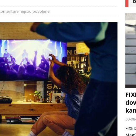
D
na pizzu Cuisinart CPZ-120 promění vaši kuchyň na italskou pizzerii
Komentáře nejsou povolené
 růst krypto kasin: Co by měli vědět milovníci technologií
FIX
dov
kan
30-08
FIXED
MagSa