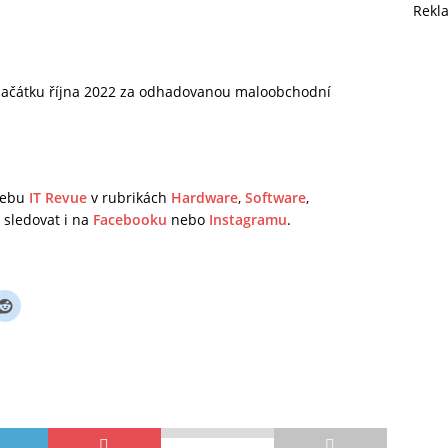
Rekl
začátku října 2022 za odhadovanou maloobchodní
 webu
IT Revue
v rubrikách
Hardware
,
Software
,
sledovat i na
Facebooku
nebo
Instagramu
.