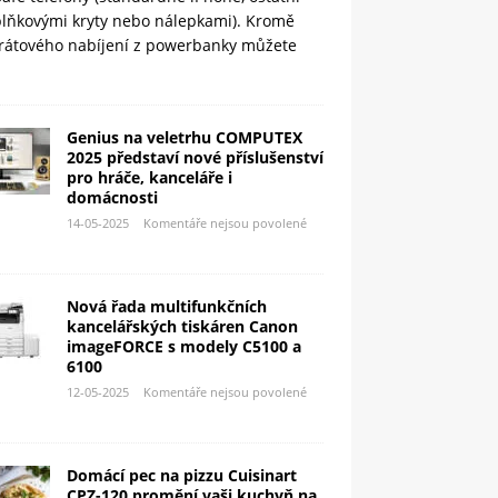
plňkovými kryty nebo nálepkami). Kromě
rátového nabíjení z powerbanky můžete
Genius na veletrhu COMPUTEX
2025 představí nové příslušenství
pro hráče, kanceláře i
domácnosti
14-05-2025
Komentáře nejsou povolené
Nová řada multifunkčních
kancelářských tiskáren Canon
imageFORCE s modely C5100 a
6100
12-05-2025
Komentáře nejsou povolené
Domácí pec na pizzu Cuisinart
CPZ-120 promění vaši kuchyň na