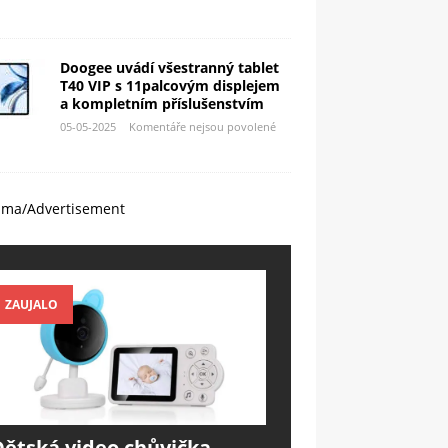
Doogee uvádí všestranný tablet
T40 VIP s 11palcovým displejem
a kompletním příslušenstvím
05-05-2025
Komentáře nejsou povolené
ama/Advertisement
ZAUJALO
Dětská video chůvička