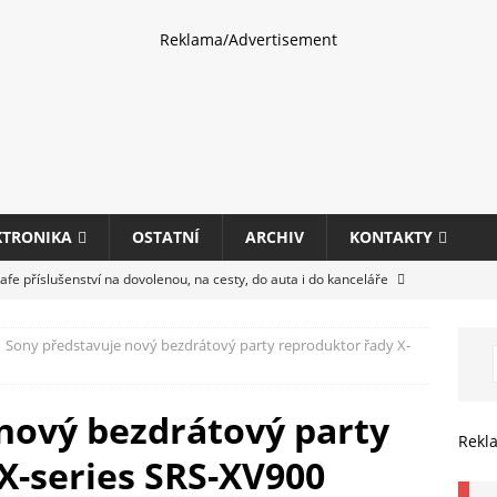
Reklama/Advertisement
KTRONIKA
OSTATNÍ
ARCHIV
KONTAKTY
fe příslušenství na dovolenou, na cesty, do auta i do kanceláře
Sony představuje nový bezdrátový party reproduktor řady X-
eletrhu COMPUTEX 2025 představí nové příslušenství pro hráče,
HARDWARE
nový bezdrátový party
ultifunkčních kancelářských tiskáren Canon imageFORCE s modely
Rekl
X-series SRS-XV900
E