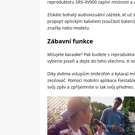
reproduktoru SRS-XV900 zaplní místnost a ze
Získáte bohatý audiovizuální zážitek, ať už 
propojit optickým kabelem (součástí balení)
značky nebo modelu.
Zábavní funkce
Milujete karaoke? Pak budete s reproduktor
vyberte píseň a dejte do toho všechno. A n
Díky dvěma vstupům (mikrofon a kytara) můž
zesilovač. Pomocí mobilní aplikace Fiestabl
svůj zpěv a zpříjemníte si tak svůj přednes.