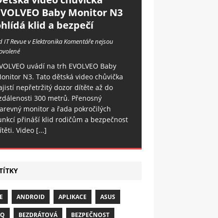
EVOLVEO Baby Monitor N3
hlídá klid a bezpečí
d IT Revue v Elektronika
Komentáře nejsou
ovolené
VOLVEO uvádí na trh EVOLVEO Baby
onitor N3. Tato dětská video chůvička
ajistí nepřetržitý dozor dítěte až do
zdálenosti 300 metrů. Přenosný
arevný monitor a řada pokročilých
unkcí přináší klid rodičům a bezpečnost
ítěti. Video
[...]
TÍTKY
E
ANDROID
APLIKACE
ASUS
NQ
BEZDRÁTOVÁ
BEZPEČNOST