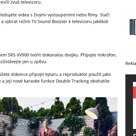
sílí zvuk televizoru.
sledujete videa s živými vystoupeními nebo filmy. Stačí
 a vybrat režim TV Sound Booster k televizoru jakékoli
em SRS-XV900 tvořit dokonalou dvojku. Připojte mikrofon,
ezůstávejte jen u zpěvu.
Rekl
ete dokonce připojit kytaru a reproduktor použít jako
e a její nové karaoke funkce Double Tracking obohatíte