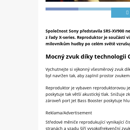
Společnost Sony představila SRS-XV900 nej
z řady X-series. Reproduktor je součástí v
milovníkům hudby po celém světě vzrušují
Mocný zvuk díky technologii
Vychutnejte si výkonný všesměrový zvuk dí
byl navržen tak, aby zaplnil prostor zvukem
Reproduktor je vybaven reproduktorovou j
poskytuje tak větší akustický tlak. Snižuje
zároveň port Jet Bass Booster poskytuje hlu
Reklama/Advertisement
Středové měniče reprodukující vynikající č
stranách a vzadu šíří vysokofrekvenční zvu