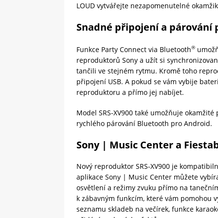
LOUD vytvářejte nezapomenutelné okamžik
Snadné připojení a párování
®
Funkce Party Connect via Bluetooth
umožňu
reproduktorů Sony a užít si synchronizovan
tančili ve stejném rytmu. Kromě toho repr
připojení USB. A pokud se vám vybije bater
reproduktoru a přímo jej nabíjet.
Model SRS-XV900 také umožňuje okamžité p
rychlého párování Bluetooth pro Android.
Sony | Music Center a Fiesta
Nový reproduktor SRS-XV900 je kompatibilní
aplikace Sony | Music Center můžete vybíra
osvětlení a režimy zvuku přímo na taneční
k zábavným funkcím, které vám pomohou vyt
seznamu skladeb na večírek, funkce karaoke