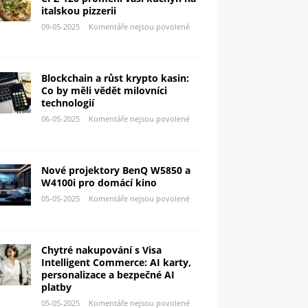
italskou pizzerii
09-05-2025
Komentáře nejsou povolené
Blockchain a růst krypto kasin:
Co by měli vědět milovníci
technologií
06-05-2025
Komentáře nejsou povolené
Nové projektory BenQ W5850 a
W4100i pro domácí kino
05-05-2025
Komentáře nejsou povolené
Chytré nakupování s Visa
Intelligent Commerce: AI karty,
personalizace a bezpečné AI
platby
05-05-2025
Komentáře nejsou povolené