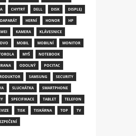
A
CHYTRÝ
DELL
DISK
DISPLEJ
OAPARÁT
HERNÍ
HONOR
HP
WEI
KAMERA
KLÁVESNICE
NOVO
MOBIL
MOBILNÍ
MONITOR
TOROLA
MYŠ
NOTEBOOK
HRANA
ODOLNÝ
POCITAC
RODUKTOR
SAMSUNG
SECURITY
VA
SLUCHÁTKA
SMARTPHONE
NY
SPECIFIKACE
TABLET
TELEFON
EVIZE
TISK
TISKÁRNA
TOP
TV
EZPEČENÍ