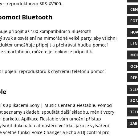
y s reproduktorem SRS-XV900.
CEN
 pomocí Bluetooth
FOT
je připojit až 100 kompatibilních Bluetooth
HUA
ý zvuk a osvětlení na mimořádně velké party, aby všichni
LE
oduktor umožňuje připojit a přehrávat hudbu pomocí
ie smartphonu, můžete jej dokonce připojit k
MO
OC
řipojení reproduktoru k chytrému telefonu pomocí
REP
SLE
ble
SO
 s aplikacemi Sony | Music Center a Fiestable. Pomocí
t seznamy skladeb, spouštět další skladbu, měnit vzory
TEL
m parketu. Aplikace Fiestable vám umožní přístup
ZAB
vořit dokonalou atmosféru večírku, jako je vytváření
 včetně funkcí Voice Changer a Echo a DJ control pro