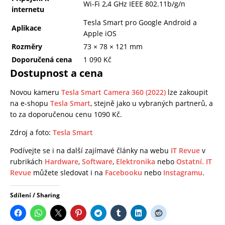
Wi-Fi 2,4 GHz IEEE 802.11b/g/n
internetu
Tesla Smart pro Google Android a
Aplikace
Apple iOS
Rozměry
73 × 78 × 121 mm
Doporučená cena
1 090 Kč
Dostupnost a cena
Novou kameru
Tesla Smart Camera 360 (2022)
lze zakoupit
na e-shopu
Tesla Smart
, stejně jako u vybraných partnerů, a
to za doporučenou cenu 1090 Kč.
Zdroj a foto:
Tesla Smart
Podívejte se i na další zajímavé články na webu
IT Revue
v
rubrikách
Hardware
,
Software
,
Elektronika
nebo
Ostatní.
IT
Revue
můžete sledovat i na
Facebooku
nebo
Instagramu
.
Sdílení / Sharing