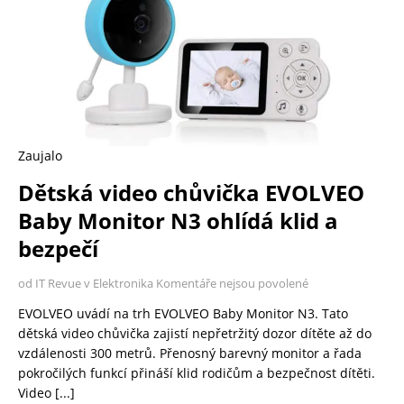
Zaujalo
Dětská video chůvička EVOLVEO
Baby Monitor N3 ohlídá klid a
bezpečí
od IT Revue v Elektronika
Komentáře nejsou povolené
EVOLVEO uvádí na trh EVOLVEO Baby Monitor N3. Tato
dětská video chůvička zajistí nepřetržitý dozor dítěte až do
vzdálenosti 300 metrů. Přenosný barevný monitor a řada
pokročilých funkcí přináší klid rodičům a bezpečnost dítěti.
Video
[...]