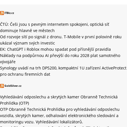
ITBiz.cz
ČTÚ: Češi jsou s pevným internetem spokojeni, optická síť
dominuje hlavně ve městech
Od rozvoje sítí po signál z dronu. T-Mobile v první polovině roku
ukázal význam svých investic
EK: ChatGPT i Roblox mohou spadat pod přísnější pravidla
Náklady na podpůrnou AI převýší do roku 2028 plat samotného
vývojáře
Synology uvádí na trh DP5200, kompaktní 1U zařízení ActiveProtect
pro ochranu firemních dat
GoldSilver.cz
Vyhledávání odposlechu a skrytých kamer Obranně Technická
Prohlídka (OTP)
OTP Obranně Technická Prohlídka pro vyhledávání odposlechu
vozidla, skrytých kamer, odhalování elektronického sledování a
monitoringu vozu. Vyhledávání lokalizátorů.