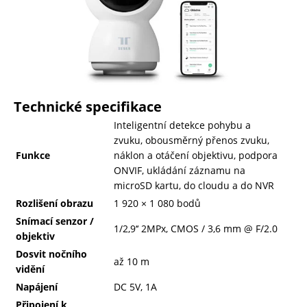
Technické specifikace
Inteligentní detekce pohybu a
zvuku, obousměrný přenos zvuku,
Funkce
náklon a otáčení objektivu, podpora
ONVIF, ukládání záznamu na
microSD kartu, do cloudu a do NVR
Rozlišení obrazu
1 920 × 1 080 bodů
Snímací senzor /
1/2,9‘‘ 2MPx, CMOS / 3,6 mm @ F/2.0
objektiv
Dosvit nočního
až 10 m
vidění
Napájení
DC 5V, 1A
Připojení k