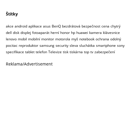
Štítky
akce
android
aplikace
asus
BenQ
bezdrátová
bezpečnost
cena
chytrý
dell
disk
displej
fotoaparát
herní
honor
hp
huawei
kamera
klávesnice
lenovo
mobil
mobilní
monitor
motorola
myš
notebook
ochrana
odolný
pocitac
reproduktor
samsung
security
sleva
sluchátka
smartphone
sony
specifikace
tablet
telefon
Televize
tisk
tiskárna
top
tv
zabezpečení
Reklama/Advertisement