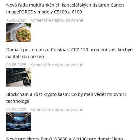
Nová řada multifunkčních kancelářských tiskáren Canon
imageFORCE s modely C5100 a 6100
12-05-2025
Komentáře nejsou povolené
Domácí pec na pizzu Cuisinart CPZ-120 promění vaši kuchyň
na italskou pizzerii
09-05-2025
Komentáře nejsou povolené
Blockchain a růst krypto kasin: Co by měli vědět milovníci
technologií
06-05-2025
Komentáře nejsou povolené
Nové projektory BenQ W5850 a W4100i pro domácí kino